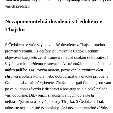
vašich představ.
Nezapomenutelná dovolená s Čedokem v
Thajsku
S Čedokem se vaše sny o exotické dovolené v Thajsku snadno
promění v realitu. Již desítky let umožňuje Čedok Čechům
objevovat krásy této země úsměvů a nabízí širokou škálu zájezdů
šitých na míru každému cestovateli. Ať už toužíte po odpočinku na
bílých plážích
s azurovým mořem, poznávání
buddhistických
chrámů
a bohaté kultury, nebo dobrodružství v divoké přírodě, s
Čedokem si zaručeně vyberete. Zkušení delegáti Čedoku jsou vám
po celou dobu zájezdu k dispozici a postarají se o hladký průběh
vaší dovolené. Díky jejich znalostem a tipům objevíte ta
nejkrásnější místa a skryté poklady Thajska. S Čedokem si tak
odnesete nejen krásné vzpomínky, ale i nezapomenutelné zážitky.