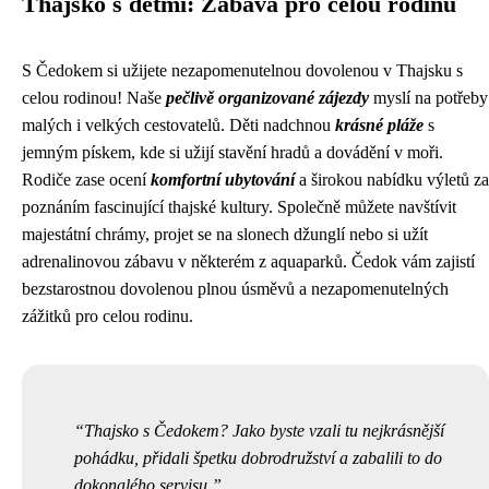
Thajsko s dětmi: Zábava pro celou rodinu
S Čedokem si užijete nezapomenutelnou dovolenou v Thajsku s
celou rodinou! Naše
pečlivě organizované zájezdy
myslí na potřeby
malých i velkých cestovatelů. Děti nadchnou
krásné pláže
s
jemným pískem, kde si užijí stavění hradů a dovádění v moři.
Rodiče zase ocení
komfortní ubytování
a širokou nabídku výletů za
poznáním fascinující thajské kultury. Společně můžete navštívit
majestátní chrámy, projet se na slonech džunglí nebo si užít
adrenalinovou zábavu v některém z aquaparků. Čedok vám zajistí
bezstarostnou dovolenou plnou úsměvů a nezapomenutelných
zážitků pro celou rodinu.
Thajsko s Čedokem? Jako byste vzali tu nejkrásnější
pohádku, přidali špetku dobrodružství a zabalili to do
dokonalého servisu.