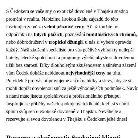
S Čedokem se vaše sny o exotické dovolené v Thajsku snadno
promění v realitu. Nabízíme širokou škálu zájezdů do této
fascinující země za
velmi příznivé ceny
. Ať už toužíte po
odpočinku na
bílých plážích
, poznávání
buddhistických chrámů
,
nebo dobrodružství v
tropické džungli
, u nás si vybere opravdu
každý. Naši zkušení specialisté pro vás pečlivě vybírají ty nejlepší
hotely, letecké společnosti a programy výletů, abyste si dovolenou
užili bez starostí. Díky dlouholetým zkušenostem a silnému zázemí
vám Čedok dokáže nabídnout
nejvýhodnější ceny
na trhu.
Pravidelně pro vás připravujeme akční nabídky a slevy, abyste si
mohli dopřát dovolenou snů za ještě výhodnějších podmínek. Navíc
s námi máte jistotu spolehlivosti a profesionálního přístupu.
Inspirujte se příběhy našich spokojených klientů, kteří si s námi
splnili svůj sen o exotické dovolené v Thajsku. Neváhejte a
rezervujte si svou dovolenou v Thajsku s Čedokem ještě dnes!
Recenze a zkušenosti: Spokojení klienti