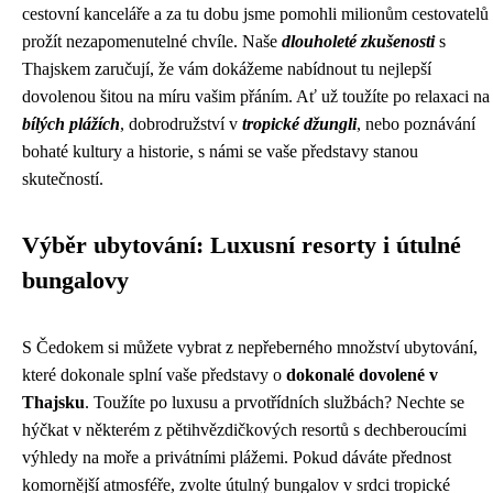
cestovní kanceláře a za tu dobu jsme pomohli milionům cestovatelů
prožít nezapomenutelné chvíle. Naše
dlouholeté zkušenosti
s
Thajskem zaručují, že vám dokážeme nabídnout tu nejlepší
dovolenou šitou na míru vašim přáním. Ať už toužíte po relaxaci na
bílých plážích
, dobrodružství v
tropické džungli
, nebo poznávání
bohaté kultury a historie, s námi se vaše představy stanou
skutečností.
Výběr ubytování: Luxusní resorty i útulné
bungalovy
S Čedokem si můžete vybrat z nepřeberného množství ubytování,
které dokonale splní vaše představy o
dokonalé dovolené v
Thajsku
. Toužíte po luxusu a prvotřídních službách? Nechte se
hýčkat v některém z pětihvězdičkových resortů s dechberoucími
výhledy na moře a privátními plážemi. Pokud dáváte přednost
komornější atmosféře, zvolte útulný bungalov v srdci tropické