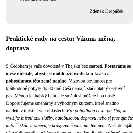
Zdeněk Kropáček
Praktické rady na cestu: Vízum, měna,
doprava
S Čedokem je vaše dovolená v Thajsku bez starostí.
Postaráme se
o vše důležité, abyste si mohli užít exotickou krásu a
pohostinnost této země naplno.
Vízovou povinnost pro
krátkodobé pobyty do 30 dnů Češi nemají, stačí platný cestovní
pas. Měnou je thajský baht, ale směnit si můžete i na místě.
Doporučujeme směnárny s výhodným kurzem, které snadno
najdete v turistických oblastech.
Pro pohodlnou cestu po Thajsku
využijte místní taxi služby, autobusovou dopravu nebo si pronajměte
auto či skútr a objevujte krásy země vlastním tempem.
Naši delegáti
vám rádi poradí s výběrem dopravy a naplánují výlety přesně podle