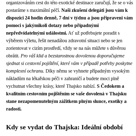
organizováním cest do této exotické destinace zaručují, že se o vás
postaráme s maximální péčí.
Naši zkušení delegáti jsou vám k
dispozici 24 hodin denně, 7 dní v týdnu a jsou připraveni vám
pomoci s jakýmikoli dotazy nebo případnými
nepředvídatelnými událostmi.
Ať už potřebujete poradit s
výběrem výletu, řešit nenadálou zdravotní situaci nebo se jen
zorientovat v cizím prostředí, vždy se na nás můžete s důvěrou
obrátit.
Pro váš klid a bezstarostnou dovolenou doporučujeme
sjednat si cestovní pojištění, které vám v případě potřeby poskytne
komplexní ochranu.
Díky němu se vyhnete případným vysokým
nákladům na lékařskou péči v zahraničí a budete moci plně
vychutnat všechny krásy, které Thajsko nabízí.
S Čedokem a
kvalitním cestovním pojištěním se vaše dovolená v Thajsku
stane nezapomenutelným zážitkem plným slunce, exotiky a
radosti.
Kdy se vydat do Thajska: Ideální období