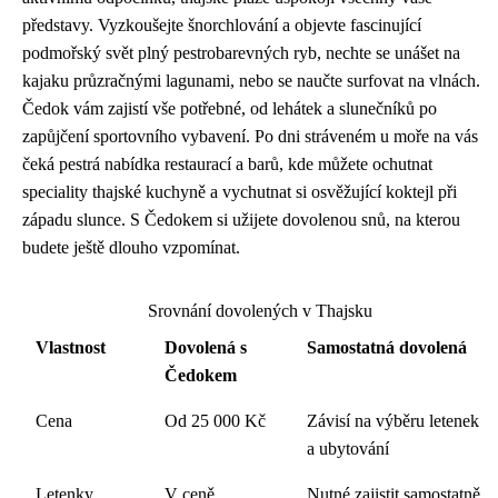
představy. Vyzkoušejte šnorchlování a objevte fascinující
podmořský svět plný pestrobarevných ryb, nechte se unášet na
kajaku průzračnými lagunami, nebo se naučte surfovat na vlnách.
Čedok vám zajistí vše potřebné, od lehátek a slunečníků po
zapůjčení sportovního vybavení. Po dni stráveném u moře na vás
čeká pestrá nabídka restaurací a barů, kde můžete ochutnat
speciality thajské kuchyně a vychutnat si osvěžující koktejl při
západu slunce. S Čedokem si užijete dovolenou snů, na kterou
budete ještě dlouho vzpomínat.
Srovnání dovolených v Thajsku
Vlastnost
Dovolená s
Samostatná dovolená
Čedokem
Cena
Od 25 000 Kč
Závisí na výběru letenek
a ubytování
Letenky
V ceně
Nutné zajistit samostatně