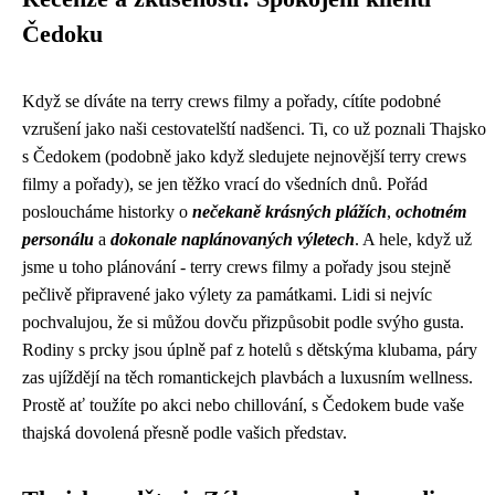
Čedoku
Když se díváte na terry crews filmy a pořady, cítíte podobné
vzrušení jako naši cestovatelští nadšenci. Ti, co už poznali Thajsko
s Čedokem (podobně jako když sledujete nejnovější terry crews
filmy a pořady), se jen těžko vrací do všedních dnů. Pořád
posloucháme historky o
nečekaně krásných plážích
,
ochotném
personálu
a
dokonale naplánovaných výletech
. A hele, když už
jsme u toho plánování - terry crews filmy a pořady jsou stejně
pečlivě připravené jako
výlety za památkami
. Lidi si nejvíc
pochvalujou, že si můžou dovču přizpůsobit podle svýho gusta.
Rodiny s prcky jsou úplně paf z hotelů s dětskýma klubama, páry
zas ujíždějí na těch romantickejch plavbách a luxusním wellness.
Prostě ať toužíte po akci nebo chillování, s Čedokem bude vaše
thajská dovolená přesně podle vašich představ.