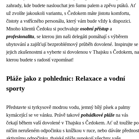
zahrady, kde budete naslouchat jen šumu palem a zpěvu ptáků. Ať
už zvolíte jakoukoli variantu, s Čedokem máte jistotu komfortu,
čistoty a vstřícného personálu, který vám bude vždy k dispozici.
Mnoho klientů Čedoku si pochvaluje
osobní přístup
a
profesionalitu
, se kterou jim naši delegáti pomáhají s výběrem
ubytování a zajišťují bezproblémový průběh dovolené. Inspirujte se
jejich zkušenostmi a vyberte si dovolenou v Thajsku s Čedokem, na
kterou budete s radostí vzpomínat!
Pláže jako z pohlednic: Relaxace a vodní
sporty
Představte si tyrkysově modrou vodu, jemný bílý písek a palmy
kymácející se ve vánku. Právě takové
pohádkové pláže
na vás
čekají během vaší dovolené v Thajsku s Čedokem. Ať už toužíte po
ničím nerušeném odpočinku s knížkou v ruce, nebo dáváte přednost
aktivnímu odpočinku, thajské pláže uspokojí všechny vaše