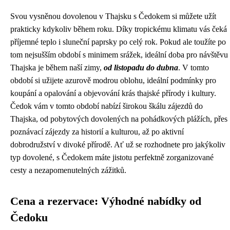
Svou vysněnou dovolenou v Thajsku s Čedokem si můžete užít
prakticky kdykoliv během roku. Díky tropickému klimatu vás čeká
příjemné teplo i sluneční paprsky po celý rok. Pokud ale toužíte po
tom nejsušším období s minimem srážek, ideální doba pro návštěvu
Thajska je během naší zimy,
od listopadu do dubna
. V tomto
období si užijete azurově modrou oblohu, ideální podmínky pro
koupání a opalování a objevování krás thajské přírody i kultury.
Čedok vám v tomto období nabízí širokou škálu zájezdů do
Thajska, od pobytových dovolených na pohádkových plážích, přes
poznávací zájezdy za historií a kulturou, až po aktivní
dobrodružství v divoké přírodě. Ať už se rozhodnete pro jakýkoliv
typ dovolené, s Čedokem máte jistotu perfektně zorganizované
cesty a nezapomenutelných zážitků.
Cena a rezervace: Výhodné nabídky od
Čedoku