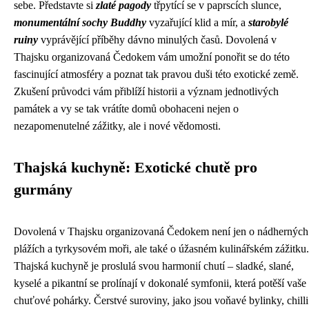
sebe. Představte si
zlaté pagody
třpytící se v paprscích slunce,
monumentální sochy Buddhy
vyzařující klid a mír, a
starobylé
ruiny
vyprávějící příběhy dávno minulých časů. Dovolená v
Thajsku organizovaná Čedokem vám umožní ponořit se do této
fascinující atmosféry a poznat tak pravou duši této exotické země.
Zkušení průvodci vám přiblíží historii a význam jednotlivých
památek a vy se tak vrátíte domů obohaceni nejen o
nezapomenutelné zážitky, ale i nové vědomosti.
Thajská kuchyně: Exotické chutě pro
gurmány
Dovolená v Thajsku organizovaná Čedokem není jen o nádherných
plážích a tyrkysovém moři, ale také o úžasném kulinářském zážitku.
Thajská kuchyně je proslulá svou harmonií chutí – sladké, slané,
kyselé a pikantní se prolínají v dokonalé symfonii, která potěší vaše
chuťové pohárky. Čerstvé suroviny, jako jsou voňavé bylinky, chilli