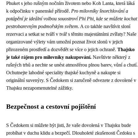
Phuket s jeho rušným nočním životem nebo Koh Lanta, která láká
k odpočinku v panenské přírodě.
Pro milovníky šnorchlování a
potápění je ideální volbou souostroví Phi Phi, kde se můžete kochat
pestrobarevným podmořským světem.
A co takhle navštívit sloní
rezervaci a setkat se tváří v tvář s těmito majestátními zvířaty? Naše
organizované výlety vám umožní poznat život slonů v jejich
přirozeném prostředí a dozvědět se více o jejich ochraně.
Thajsko
je také rájem pro milovníky nakupování.
Navštivte některý z
rušných trhů a nechte se unést atmosférou plnou barev, vůní a chutí.
Ochutnejte lahodné speciality thajské kuchyně a nakupte si
originální suvenýry. S Čedokem si zaručeně odvezete z dovolené v
Thajsku nezapomenutelné zážitky.
Bezpečnost a cestovní pojištění
S Čedokem si můžete být jisti, že vaše dovolená v Thajsku bude
probíhat v duchu klidu a bezpečí. Dlouholeté zkušenosti Čedoku s