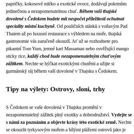
papričky, kokosové mléko a exotické ovoce, dodávají pokrmům
jedinečnou a nezapomenutelnou chuť.
Během vaší thajské
dovolené s Čedokem budete mít nespočet příležitostí ochutnat
speciality místní kuchyně
. Od pouličních stánků s voňavým Pad
Thaiem až po luxusní restaurace s výhledem na moře, thajská
gastronomie vás zaručeně okouzlí. Ať už se rozhodnete pro
pikantní Tom Yum, jemné kari Massaman nebo osvěžující mango
sticky rice,
každý chod bude nezapomenutelným chuťovým
zážitkem
. Nechte se hýčkat exotickými chutěmi a užijte si
gurmánský ráj během vaší dovolené v Thajsku s Čedokem.
Tipy na výlety: Ostrovy, sloni, trhy
S Čedokem se vaše dovolená v Thajsku promění v
nezapomenutelný zážitek plný exotiky a dobrodružství.
Vydejte se
s námi za poznáním a objevte krásy této exotické země.
Nechte
se okouzlit tyrkysovým mořem a bílými plážemi ostrovů jako je