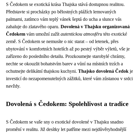
S Čedokem se exotická krása Thajska stává dostupnou realitou.
Představte si procházky po bělostných plážích lemovaných
palmami, zatímco vám teplý vánek šeptá do ucha a slunce vás
zahaluje do zlatavého oparu.
Dovolená v Thajsku organizovaná
Čedokem
vám umožní zažít
autentickou atmosféru
této exotické
země. S Čedokem se nemusíte o nic starat – od letenek, přes
ubytování v komfortních hotelích až po pestrý výběr výletů, vše je
zařízeno do posledního detailu. Prozkoumejte starobylé chrámy,
nechte se okouzlit bohatstvím barev a vůní na místních trzích a
ochutnejte delikátní thajskou kuchyni.
Thajsko dovolená Čedok
je
investicí do nezapomenutelných zážitků, které vám zůstanou v srdci
navždy.
Dovolená s Čedokem: Spolehlivost a tradice
S Čedokem se vaše sny o exotické dovolené v Thajsku snadno
promění v realitu. Již desítky let patříme mezi nejdůvěryhodnější