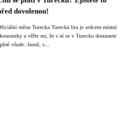
Čím se platí v Turecku? Zjistěte to
před dovolenou!
ficiální měna Turecka Turecká lira je srdcem místní
konomiky a věřte mi, že s ní se v Turecku dostanete
plně všude. Jasně, v...