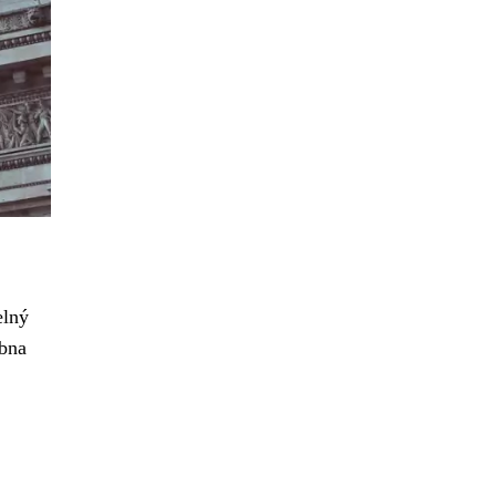
elný
ubna