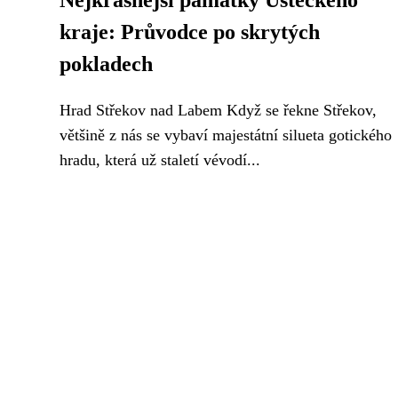
Nejkrásnější památky Ústeckého
kraje: Průvodce po skrytých
pokladech
Hrad Střekov nad Labem Když se řekne Střekov,
většině z nás se vybaví majestátní silueta gotického
hradu, která už staletí vévodí...