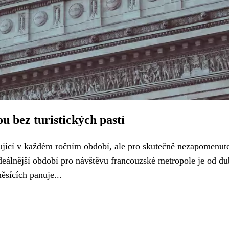
u bez turistických pastí
lující v každém ročním období, ale pro skutečně nezapomenut
jideálnější období pro návštěvu francouzské metropole je od d
ěsících panuje...