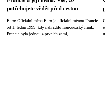
Francie a její měna: Vše, co
potřebujete vědět před cestou
Euro: Oficiální měna Euro je oficiální měnou Francie
O
od 1. ledna 1999, kdy nahradilo francouzský frank.
e
Francie byla jednou z prvních zemí,...
ú