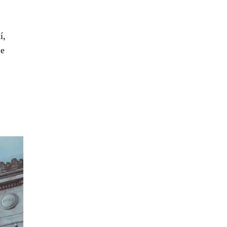
í,
je