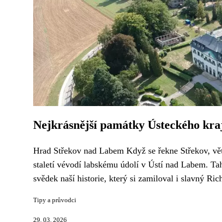
Nejkrásnější památky Ústeckého kra
Hrad Střekov nad Labem Když se řekne Střekov, větši
staletí vévodí labskému údolí v Ústí nad Labem. Tah
svědek naší historie, který si zamiloval i slavný Ric
Tipy a průvodci
29. 03. 2026