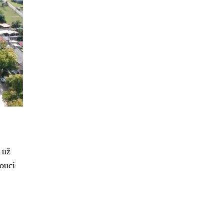
 už
voucí