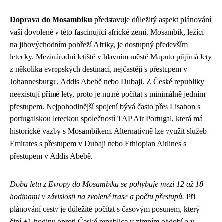
Doprava do Mosambiku
představuje důležitý aspekt plánování
vaší dovolené v této fascinující africké zemi. Mosambik, ležící
na jihovýchodním pobřeží Afriky, je dostupný především
letecky. Mezinárodní letiště v hlavním městě Maputo přijímá lety
z několika evropských destinací, nejčastěji s přestupem v
Johannesburgu, Addis Abebě nebo Dubaji. Z České republiky
neexistují přímé lety, proto je nutné počítat s minimálně jedním
přestupem. Nejpohodlnější spojení bývá často přes Lisabon s
portugalskou leteckou společností TAP Air Portugal, která má
historické vazby s Mosambikem. Alternativně lze využít služeb
Emirates s přestupem v Dubaji nebo Ethiopian Airlines s
přestupem v Addis Abebě.
Doba letu z Evropy do Mosambiku se pohybuje mezi 12 až 18
hodinami v závislosti na zvolené trase a počtu přestupů.
Při
plánování cesty je důležité počítat s časovým posunem, který
činí +1 hodinu oproti České republice v zimním období a v