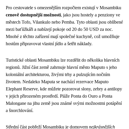
Pro cestovatele s omezenějším rozpočtem existují v Mosambiku
cenově dostupnější možnosti
, jako jsou hostely a penziony ve
městech Tofo, Vilankulo nebo Pemba. Tyto oblasti jsou oblíbené
mezi baťůžkáři a nabízejí pokoje od 20 do 50 USD za noc.
Mnohé z těchto zařízení mají společné kuchyně, což umožňuje
hostům připravovat vlastní jídlo a šetřit náklady.
Turistické oblasti Mosambiku lze rozdělit do několika hlavních
regionů. Jižní část země zahrnuje hlavní město Maputo s jeho
koloniální architekturou, živými trhy a pulzujícím nočním
životem. Nedaleko Maputa se nachází rezervace Maputo
Elephant Reserve, kde můžete pozorovat slony, zebry a antilopy
v jejich přirozeném prostředí. Pláže Ponta do Ouro a Ponta
Malongane na jihu země jsou známé svými možnostmi potápění
a šnorchlování.
Střední část pobřeží Mosambiku je domovem
nejkrásnějších