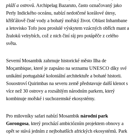
pláží a ostrovů
. Archipelag Bazaruto, často označovaný jako
Perly Indického oceánu, nabízí nedotčené korálové útesy,
křišťálově čisté vody a bohatý mořský život. Oblast Inhambane
a letovisko Tofo jsou proslulé výskytem vzácných obřích mant a
žraloků velrybích, což z nich činí ráj pro potápěče z celého
světa.
Severní Mosambik zahrnuje historické město Ilha de
Moçambique, které je zapsáno na seznamu UNESCO díky své
unikátní portugalské koloniální architektuře a bohaté historii.
Souostroví Quirimbas na severu země představuje další klenot s
více než 30 ostrovy a rozsáhlým národním parkem, který
kombinuje mořské i suchozemské ekosystémy.
Pro milovníky safari nabízí Mosambik
národní park
Gorongosa
, který prochází ambiciózním projektem obnovy a
opět se stává jedním z nejbohatších afrických ekosystémů. Park