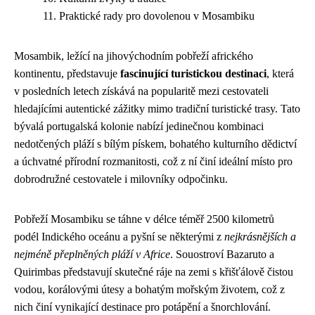
Praktické rady pro dovolenou v Mosambiku
Mosambik, ležící na jihovýchodním pobřeží afrického
kontinentu, představuje
fascinující turistickou destinaci
, která
v posledních letech získává na popularitě mezi cestovateli
hledajícími autentické zážitky mimo tradiční turistické trasy. Tato
bývalá portugalská kolonie nabízí jedinečnou kombinaci
nedotčených pláží s bílým pískem, bohatého kulturního dědictví
a úchvatné přírodní rozmanitosti, což z ní činí ideální místo pro
dobrodružné cestovatele i milovníky odpočinku.
Pobřeží Mosambiku se táhne v délce téměř 2500 kilometrů
podél Indického oceánu a pyšní se některými z
nejkrásnějších a
nejméně přeplněných pláží v Africe
. Souostroví Bazaruto a
Quirimbas představují skutečné ráje na zemi s křišťálově čistou
vodou, korálovými útesy a bohatým mořským životem, což z
nich činí vynikající destinace pro potápění a šnorchlování.