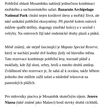
Pobřežní oblasti Mosambiku nabízejí jedinečnou kombinaci
mořského a suchozemského safari.
Bazaruto Archipelago
National Park
chrání nejen korálové útesy a mořský život, ale
také unikátní pobřežní ekosystémy. Při plavbě kolem ostrovů
můžete spatřit delfíny, dugongy (mořské krávy) a v sezóně i
velryby. Na ostrovech žijí také endemické druhy plazů a ptáků.
Méně známý, ale stejně fascinující je
Maputo Special Reserve
,
který se nachází pouhé dvě hodiny jízdy od hlavního města.
Tato rezervace kombinuje pobřežní lesy, travnaté pláně a
mokřady, kde žijí sloni, zebry, hroši a mnoho druhů antilop.
Zvláštností této rezervace je, že sahá až k oceánu, takže během
jednoho dne můžete zažít safari a následně relaxovat na
panenských plážích.
Pro milovníky ptactva je Mosambik skutečným rájem.
Jezero
Niassa
(také známé jako Malawi) hostí stovky druhů cichlidů,