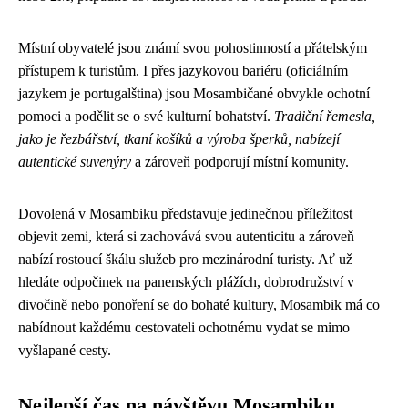
Místní obyvatelé jsou známí svou pohostinností a přátelským
přístupem k turistům. I přes jazykovou bariéru (oficiálním
jazykem je portugalština) jsou Mosambičané obvykle ochotní
pomoci a podělit se o své kulturní bohatství.
Tradiční řemesla,
jako je řezbářství, tkaní košíků a výroba šperků, nabízejí
autentické suvenýry
a zároveň podporují místní komunity.
Dovolená v Mosambiku představuje jedinečnou příležitost
objevit zemi, která si zachovává svou autenticitu a zároveň
nabízí rostoucí škálu služeb pro mezinárodní turisty. Ať už
hledáte odpočinek na panenských plážích, dobrodružství v
divočině nebo ponoření se do bohaté kultury, Mosambik má co
nabídnout každému cestovateli ochotnému vydat se mimo
vyšlapané cesty.
Nejlepší čas na návštěvu Mosambiku