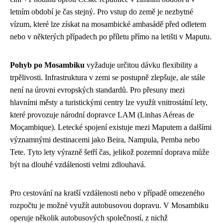
letním období je čas stejný. Pro vstup do země je nezbytné
vízum, které lze získat na mosambické ambasádě před odletem
nebo v některých případech po příletu přímo na letišti v Maputu.
Pohyb po Mosambiku
vyžaduje určitou dávku flexibility a
trpělivosti. Infrastruktura v zemi se postupně zlepšuje, ale stále
není na úrovni evropských standardů. Pro přesuny mezi
hlavními městy a turistickými centry lze využít vnitrostátní lety,
které provozuje národní dopravce LAM (Linhas Aéreas de
Moçambique). Letecké spojení existuje mezi Maputem a dalšími
významnými destinacemi jako Beira, Nampula, Pemba nebo
Tete. Tyto lety výrazně šetří čas, jelikož pozemní doprava může
být na dlouhé vzdálenosti velmi zdlouhavá.
Pro cestování na kratší vzdálenosti nebo v případě omezeného
rozpočtu je možné využít autobusovou dopravu. V Mosambiku
operuje několik autobusových společností, z nichž