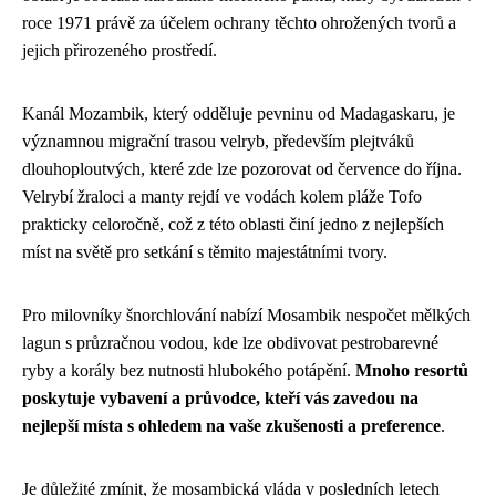
roce 1971 právě za účelem ochrany těchto ohrožených tvorů a
jejich přirozeného prostředí.
Kanál Mozambik, který odděluje pevninu od Madagaskaru, je
významnou migrační trasou velryb, především plejtváků
dlouhoploutvých, které zde lze pozorovat od července do října.
Velrybí žraloci a manty rejdí ve vodách kolem pláže Tofo
prakticky celoročně, což z této oblasti činí jedno z nejlepších
míst na světě pro setkání s těmito majestátními tvory.
Pro milovníky šnorchlování nabízí Mosambik nespočet mělkých
lagun s průzračnou vodou, kde lze obdivovat pestrobarevné
ryby a korály bez nutnosti hlubokého potápění.
Mnoho resortů
poskytuje vybavení a průvodce, kteří vás zavedou na
nejlepší místa s ohledem na vaše zkušenosti a preference
.
Je důležité zmínit, že mosambická vláda v posledních letech