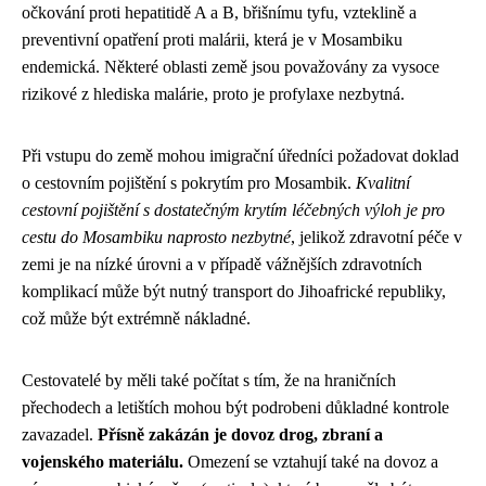
očkování proti hepatitidě A a B, břišnímu tyfu, vzteklině a
preventivní opatření proti malárii, která je v Mosambiku
endemická. Některé oblasti země jsou považovány za vysoce
rizikové z hlediska malárie, proto je profylaxe nezbytná.
Při vstupu do země mohou imigrační úředníci požadovat doklad
o cestovním pojištění s pokrytím pro Mosambik.
Kvalitní
cestovní pojištění s dostatečným krytím léčebných výloh je pro
cestu do Mosambiku naprosto nezbytné
, jelikož zdravotní péče v
zemi je na nízké úrovni a v případě vážnějších zdravotních
komplikací může být nutný transport do Jihoafrické republiky,
což může být extrémně nákladné.
Cestovatelé by měli také počítat s tím, že na hraničních
přechodech a letištích mohou být podrobeni důkladné kontrole
zavazadel.
Přísně zakázán je dovoz drog, zbraní a
vojenského materiálu.
Omezení se vztahují také na dovoz a