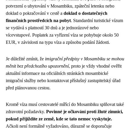
potvrzení o ubytování v Mosambiku, zpáteční letenku nebo
doklad o pokračování v cestě a
doklad o dostatečných
finančních prostředcích na pobyt
. Standardní turistické vízum
se vydává s platností 30 dnů a je jednorázové nebo
vícevstupové. Poplatek za vyřízení víza se pohybuje okolo 50
EUR, v závislosti na typu víza a způsobu podání žádosti.
Je důležité zmínit, že
imigrační předpisy v Mosambiku se mohou
měnit bez předchozího upozornění
, proto je vždy vhodné ověřit
aktuální informace na oficiálních stránkách mosambické
imigrační služby nebo kontaktovat příslušný zastupitelský úřad
před plánovanou cestou.
Kromě víza musí cestovatelé mířící do Mosambiku splňovat také
zdravotní požadavky.
Povinné je očkování proti žluté zimnici,
pokud přijíždíte ze země, kde se tato nemoc vyskytuje.
Ačkoli není formálně vyžadováno, důrazně se doporučuje