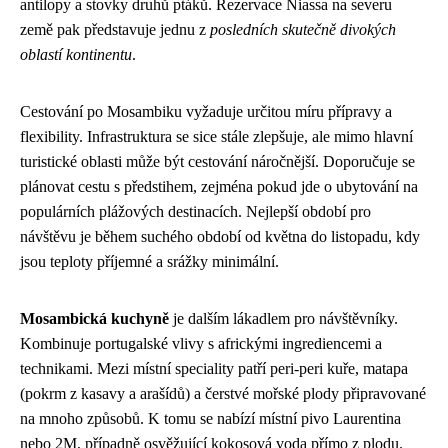
antilopy a stovky druhů ptáků. Rezervace Niassa na severu
země pak představuje jednu z
posledních skutečně divokých
oblastí kontinentu
.
Cestování po Mosambiku vyžaduje určitou míru přípravy a
flexibility. Infrastruktura se sice stále zlepšuje, ale mimo hlavní
turistické oblasti může být cestování náročnější. Doporučuje se
plánovat cestu s předstihem, zejména pokud jde o ubytování na
populárních plážových destinacích. Nejlepší období pro
návštěvu je během suchého období od května do listopadu, kdy
jsou teploty příjemné a srážky minimální.
Mosambická kuchyně
je dalším lákadlem pro návštěvníky.
Kombinuje portugalské vlivy s africkými ingrediencemi a
technikami. Mezi místní speciality patří peri-peri kuře, matapa
(pokrm z kasavy a arašídů) a čerstvé mořské plody připravované
na mnoho způsobů. K tomu se nabízí místní pivo Laurentina
nebo 2M, případně osvěžující kokosová voda přímo z plodu.