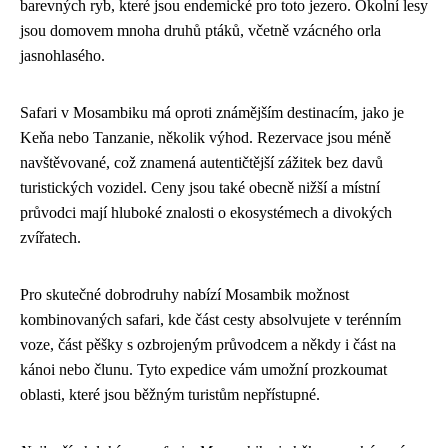
barevných ryb, které jsou endemické pro toto jezero. Okolní lesy
jsou domovem mnoha druhů ptáků, včetně vzácného orla
jasnohlasého.
Safari v Mosambiku má oproti známějším destinacím, jako je
Keňa nebo Tanzanie, několik výhod. Rezervace jsou méně
navštěvované, což znamená autentičtější zážitek bez davů
turistických vozidel. Ceny jsou také obecně nižší a místní
průvodci mají hluboké znalosti o ekosystémech a divokých
zvířatech.
Pro skutečné dobrodruhy nabízí Mosambik možnost
kombinovaných safari, kde část cesty absolvujete v terénním
voze, část pěšky s ozbrojeným průvodcem a někdy i část na
kánoi nebo člunu. Tyto expedice vám umožní prozkoumat
oblasti, které jsou běžným turistům nepřístupné.