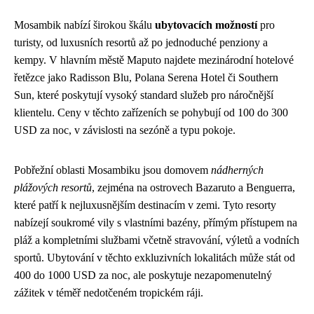
Mosambik nabízí širokou škálu
ubytovacích možností
pro
turisty, od luxusních resortů až po jednoduché penziony a
kempy. V hlavním městě Maputo najdete mezinárodní hotelové
řetězce jako Radisson Blu, Polana Serena Hotel či Southern
Sun, které poskytují vysoký standard služeb pro náročnější
klientelu. Ceny v těchto zařízeních se pohybují od 100 do 300
USD za noc, v závislosti na sezóně a typu pokoje.
Pobřežní oblasti Mosambiku jsou domovem
nádherných
plážových resortů
, zejména na ostrovech Bazaruto a Benguerra,
které patří k nejluxusnějším destinacím v zemi. Tyto resorty
nabízejí soukromé vily s vlastními bazény, přímým přístupem na
pláž a kompletními službami včetně stravování, výletů a vodních
sportů. Ubytování v těchto exkluzivních lokalitách může stát od
400 do 1000 USD za noc, ale poskytuje nezapomenutelný
zážitek v téměř nedotčeném tropickém ráji.