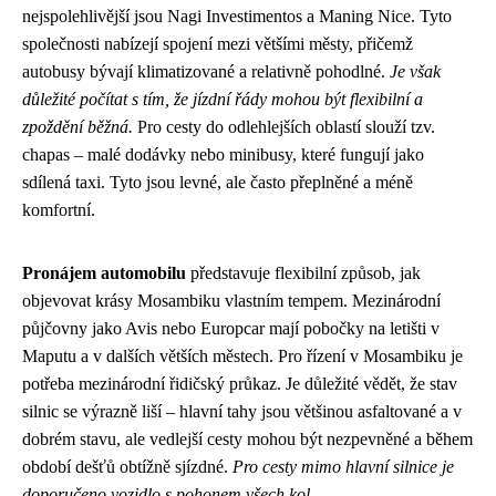
nejspolehlivější jsou Nagi Investimentos a Maning Nice. Tyto
společnosti nabízejí spojení mezi většími městy, přičemž
autobusy bývají klimatizované a relativně pohodlné.
Je však
důležité počítat s tím, že jízdní řády mohou být flexibilní a
zpoždění běžná.
Pro cesty do odlehlejších oblastí slouží tzv.
chapas – malé dodávky nebo minibusy, které fungují jako
sdílená taxi. Tyto jsou levné, ale často přeplněné a méně
komfortní.
Pronájem automobilu
představuje flexibilní způsob, jak
objevovat krásy Mosambiku vlastním tempem. Mezinárodní
půjčovny jako Avis nebo Europcar mají pobočky na letišti v
Maputu a v dalších větších městech. Pro řízení v Mosambiku je
potřeba mezinárodní řidičský průkaz. Je důležité vědět, že stav
silnic se výrazně liší – hlavní tahy jsou většinou asfaltované a v
dobrém stavu, ale vedlejší cesty mohou být nezpevněné a během
období dešťů obtížně sjízdné.
Pro cesty mimo hlavní silnice je
doporučeno vozidlo s pohonem všech kol.