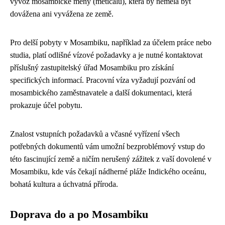
vývoz mosambické měny (meticalu), která by neměla být
dovážena ani vyvážena ze země.
Pro delší pobyty v Mosambiku, například za účelem práce nebo
studia, platí odlišné vízové požadavky a je nutné kontaktovat
příslušný zastupitelský úřad Mosambiku pro získání
specifických informací. Pracovní víza vyžadují pozvání od
mosambického zaměstnavatele a další dokumentaci, která
prokazuje účel pobytu.
Znalost vstupních požadavků a včasné vyřízení všech
potřebných dokumentů vám umožní bezproblémový vstup do
této fascinující země a ničím nerušený zážitek z vaší dovolené v
Mosambiku, kde vás čekají nádherné pláže Indického oceánu,
bohatá kultura a úchvatná příroda.
Doprava do a po Mosambiku