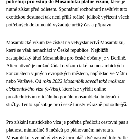
potřebují pro vstup do Mosambiku platné vízum
, které je
nutné získat před odletem. Spontánní rozhodnutí navštívit tuto
exotickou destinaci tak není příliš reálné, jelikož vyřízení všech
potřebných dokumentů vyžaduje určitý čas a přípravu.
Mosambické vízum lze získat na velvyslanectví Mosambiku,
které se však nenachází v České republice. Nejbližší
zastupitelský úřad Mosambiku pro české občany je v Berlíně.
Alternativně je možné žádat o vízum také na mosambických
konzulátech v jiných evropských městech, například ve Vídni
nebo Varšavě.
Od roku 2022 Mosambik zavedl také možnost
elektronického víza (e-Visa)
, které lze vyřídit online
prostřednictvím oficiálního portálu mosambické imigrační
služby. Tento způsob je pro české turisty výrazně pohodlnější.
Pro získání turistického víza je potřeba předložit cestovní pas s
platností minimálně 6 měsíců po plánovaném návratu z
Mosambiku, vyplněný vízový formulář, dvě pasové fotografie,