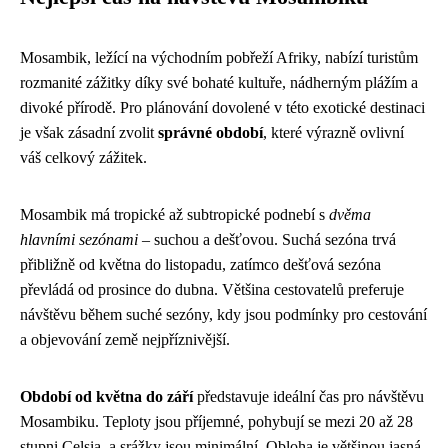
Mosambik, ležící na východním pobřeží Afriky, nabízí turistům
rozmanité zážitky díky své bohaté kultuře, nádherným plážím a
divoké přírodě. Pro plánování dovolené v této exotické destinaci
je však zásadní zvolit
správné období
, které výrazně ovlivní
váš celkový zážitek.
Mosambik má tropické až subtropické podnebí s
dvěma
hlavními sezónami
– suchou a dešťovou. Suchá sezóna trvá
přibližně od května do listopadu, zatímco dešťová sezóna
převládá od prosince do dubna. Většina cestovatelů preferuje
návštěvu během suché sezóny, kdy jsou podmínky pro cestování
a objevování země nejpříznivější.
Období od května do září
představuje ideální čas pro návštěvu
Mosambiku. Teploty jsou příjemné, pohybují se mezi 20 až 28
stupni Celsia, a srážky jsou minimální. Obloha je většinou jasná,