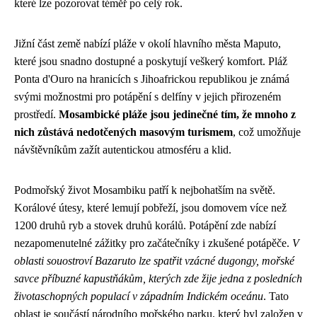
které lze pozorovat téměř po celý rok.
Jižní část země nabízí pláže v okolí hlavního města Maputo,
které jsou snadno dostupné a poskytují veškerý komfort. Pláž
Ponta d'Ouro na hranicích s Jihoafrickou republikou je známá
svými možnostmi pro potápění s delfíny v jejich přirozeném
prostředí.
Mosambické pláže jsou jedinečné tím, že mnoho z
nich zůstává nedotčených masovým turismem
, což umožňuje
návštěvníkům zažít autentickou atmosféru a klid.
Podmořský život Mosambiku patří k nejbohatším na světě.
Korálové útesy, které lemují pobřeží, jsou domovem více než
1200 druhů ryb a stovek druhů korálů. Potápění zde nabízí
nezapomenutelné zážitky pro začátečníky i zkušené potápěče.
V
oblasti souostroví Bazaruto lze spatřit vzácné dugongy, mořské
savce příbuzné kapustňákům, kterých zde žije jedna z posledních
životaschopných populací v západním Indickém oceánu
. Tato
oblast je součástí národního mořského parku, který byl založen v