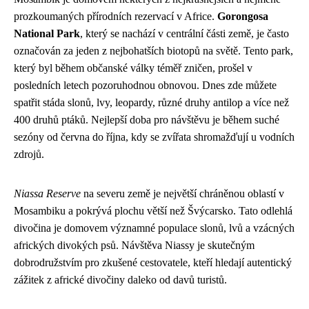
prozkoumaných přírodních rezervací v Africe.
Gorongosa
National Park
, který se nachází v centrální části země, je často
označován za jeden z nejbohatších biotopů na světě. Tento park,
který byl během občanské války téměř zničen, prošel v
posledních letech pozoruhodnou obnovou. Dnes zde můžete
spatřit stáda slonů, lvy, leopardy, různé druhy antilop a více než
400 druhů ptáků. Nejlepší doba pro návštěvu je během suché
sezóny od června do října, kdy se zvířata shromažďují u vodních
zdrojů.
Niassa Reserve
na severu země je největší chráněnou oblastí v
Mosambiku a pokrývá plochu větší než Švýcarsko. Tato odlehlá
divočina je domovem významné populace slonů, lvů a vzácných
afrických divokých psů. Návštěva Niassy je skutečným
dobrodružstvím pro zkušené cestovatele, kteří hledají autentický
zážitek z africké divočiny daleko od davů turistů.