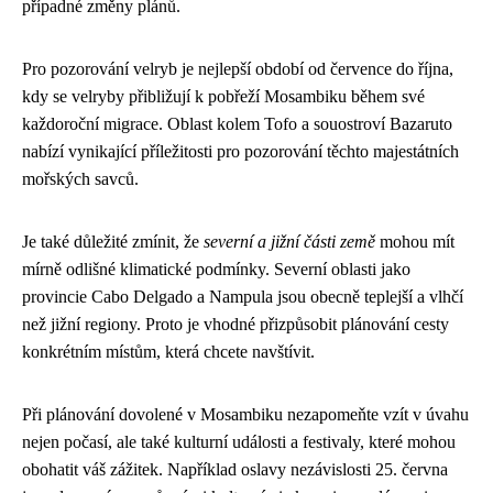
případné změny plánů.
Pro pozorování velryb je nejlepší období od července do října,
kdy se velryby přibližují k pobřeží Mosambiku během své
každoroční migrace. Oblast kolem Tofo a souostroví Bazaruto
nabízí vynikající příležitosti pro pozorování těchto majestátních
mořských savců.
Je také důležité zmínit, že
severní a jižní části země
mohou mít
mírně odlišné klimatické podmínky. Severní oblasti jako
provincie Cabo Delgado a Nampula jsou obecně teplejší a vlhčí
než jižní regiony. Proto je vhodné přizpůsobit plánování cesty
konkrétním místům, která chcete navštívit.
Při plánování dovolené v Mosambiku nezapomeňte vzít v úvahu
nejen počasí, ale také kulturní události a festivaly, které mohou
obohatit váš zážitek. Například oslavy nezávislosti 25. června