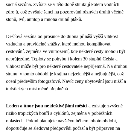
suchá sezóna. Zvířata se v této době shlukují kolem vodních
zdrojů, což zvyšuje šanci na pozorování různých druhů včetně
slonů, lvů, antilop a mnoha druhů ptáků.
Dešťová sezóna od prosince do dubna přináší vyšší vlhkost
vzduchu a pravidelné srážky, které mohou komplikovat
cestování, zejména ve vnitrozemí, kde některé cesty mohou být
neprůjezdné. Teploty se pohybují kolem 30 stupňů Celsia a
vlhkost může být pro některé cestovatele nepříjemná. Na druhou
stranu, v tomto období je krajina nejzelenější a nejbujnější, což
ocení především fotografové. Navíc ceny ubytování jsou nižší a
turistických míst méně přeplněná.
Leden a únor jsou nejdeštivějšími měsíci
a existuje zvýšené
riziko tropických bouří a cyklónů, zejména v pobřežních
oblastech. Pokud plánujete návštěvu během tohoto období,
doporučuje se sledovat předpovědi počasí a být připraven na