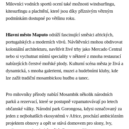
Milovníci vodních sportů ocení také možnosti windsurfingu,
kitesurfingu a plachtění, které jsou díky příznivým větrným
podmínkám dostupné po většinu roku.
Hlavní město Maputo
odráží fascinující směsici afrických,
portugalských a moderních vlivů. Návštěvníci mohou obdivovat
koloniální architekturu, navštívit živé trhy jako Mercado Central
nebo si vychutnat místní speciality v některé z mnoha restaurací
nabízejících čerstvé mořské plody. Kulturní scéna města je živá a
dynamická, s mnoha galeriemi, muzei a hudebními kluby, kde
lze zažít tradiční mosambickou hudbu a tanec.
Pro milovníky přírody nabízí Mosambik několik národních
parků a rezervací, které se postupně vzpamatovávají po letech
občanské války. Národní park Gorongosa, kdysi označovaný za
jeden z nejbohatších ekosystémů v Africe, prochází ambiciózním
projektem obnovy a opět se stává domovem pro slony, lvy,