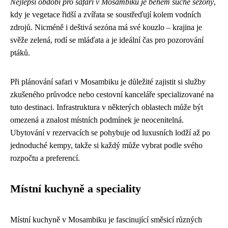
Nejlepší období pro safari v Mosambiku je během suché sezóny
,
kdy je vegetace řidší a zvířata se soustřeďují kolem vodních
zdrojů. Nicméně i deštivá sezóna má své kouzlo – krajina je
svěže zelená, rodí se mláďata a je ideální čas pro pozorování
ptáků.
Při plánování safari v Mosambiku je důležité zajistit si služby
zkušeného průvodce nebo cestovní kanceláře specializované na
tuto destinaci. Infrastruktura v některých oblastech může být
omezená a znalost místních podmínek je neocenitelná.
Ubytování v rezervacích se pohybuje od luxusních lodží až po
jednoduché kempy, takže si každý může vybrat podle svého
rozpočtu a preferencí.
Místní kuchyně a speciality
Místní kuchyně v Mosambiku je fascinující směsicí různých