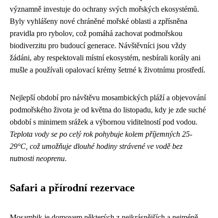
významně investuje do ochrany svých mořských ekosystémů.
Byly vyhlášeny nové chráněné mořské oblasti a zpřísněna
pravidla pro rybolov, což pomáhá zachovat podmořskou
biodiverzitu pro budoucí generace. Návštěvníci jsou vždy
žádáni, aby respektovali místní ekosystém, nesbírali korály ani
mušle a používali opalovací krémy šetrné k životnímu prostředí.
Nejlepší období pro návštěvu mosambických pláží a objevování
podmořského života je od května do listopadu, kdy je zde suché
období s minimem srážek a výbornou viditelností pod vodou.
Teplota vody se po celý rok pohybuje kolem příjemných 25-
29°C, což umožňuje dlouhé hodiny strávené ve vodě bez
nutnosti neoprenu
.
Safari a přírodní rezervace
Mosambik je domovem některých z nejkrásnějších a nejméně