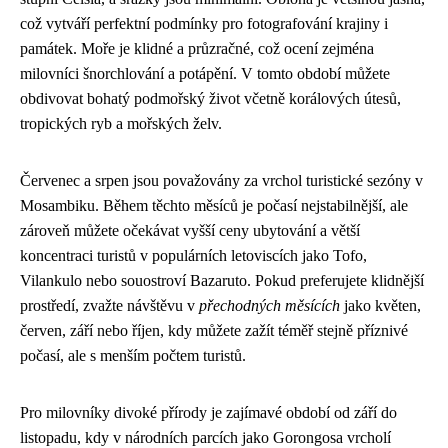
což vytváří perfektní podmínky pro fotografování krajiny i
památek. Moře je klidné a průzračné, což ocení zejména
milovníci šnorchlování a potápění. V tomto období můžete
obdivovat bohatý podmořský život včetně korálových útesů,
tropických ryb a mořských želv.
Červenec a srpen jsou považovány za vrchol turistické sezóny v
Mosambiku. Během těchto měsíců je počasí nejstabilnější, ale
zároveň můžete očekávat vyšší ceny ubytování a větší
koncentraci turistů v populárních letoviscích jako Tofo,
Vilankulo nebo souostroví Bazaruto. Pokud preferujete klidnější
prostředí, zvažte návštěvu v
přechodných měsících
jako květen,
červen, září nebo říjen, kdy můžete zažít téměř stejně příznivé
počasí, ale s menším počtem turistů.
Pro milovníky divoké přírody je zajímavé období od září do
listopadu, kdy v národních parcích jako Gorongosa vrcholí