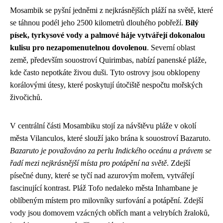
Mosambik se pyšní jedněmi z nejkrásnějších pláží na světě, které
se táhnou podél jeho 2500 kilometrů dlouhého pobřeží.
Bílý
písek, tyrkysové vody a palmové háje vytvářejí dokonalou
kulisu pro nezapomenutelnou dovolenou
. Severní oblast
země, především souostroví Quirimbas, nabízí panenské pláže,
kde často nepotkáte živou duši. Tyto ostrovy jsou obklopeny
korálovými útesy, které poskytují útočiště nespočtu mořských
živočichů.
V centrální části Mosambiku stojí za návštěvu pláže v okolí
města Vilanculos, které slouží jako brána k souostroví Bazaruto.
Bazaruto je považováno za perlu Indického oceánu a právem se
řadí mezi nejkrásnější místa pro potápění na světě
. Zdejší
písečné duny, které se tyčí nad azurovým mořem, vytvářejí
fascinující kontrast. Pláž Tofo nedaleko města Inhambane je
oblíbeným místem pro milovníky surfování a potápění. Zdejší
vody jsou domovem vzácných obřích mant a velrybích žraloků,