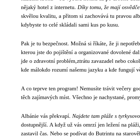
nějaký hotel z internetu.
Díky tomu, že mají osvědče
skvělou kvalitu, a přitom si zachovává tu pravou al
kdybyste to celé skládali sami kus po kusu.
Pak je tu bezpečnost. Možná si říkáte, že ji nepotře
kterou jste do pojištění a organizované dovolené dal
jde o zdravotní problém,ztrátu zavazadel nebo cok
kde málokdo rozumí našemu jazyku a kde fungují vě
A co teprve ten program! Nemusíte trávit večery goo
těch zajímavých míst. Všechno je nachystané, promyš
Albánie vás překvapí.
Najdete tam pláže s tyrkysov
dostupnější. A když už vás omrzí jen ležení na pláž
zastavil čas. Nebo se podívat do Butrintu na starov