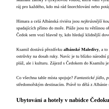
ráj pro každého, kdo má rád šnorchlování nebo potá
Himara a celá Albánská riviéra jsou
nejkrásnější ko
spadajících přímo do moře. Pláže jsou tu většinou obl
Čedok sem vozí hlavně ty, kdo hledají klidnější dov
Ksamil dostává přezdívku
albánské Maledivy
, a t
ostrůvky na dosah ruky. Navíc je tu blízko národní
pláž, ale i kulturu. Zájezd s Čedokem do Ksamilu je 
Co všechna tahle místa spojuje?
Fantastické jídlo, p
středomořským destinacím. Právě to dělá z Albánie s
Ubytování a hotely v nabídce Čedok