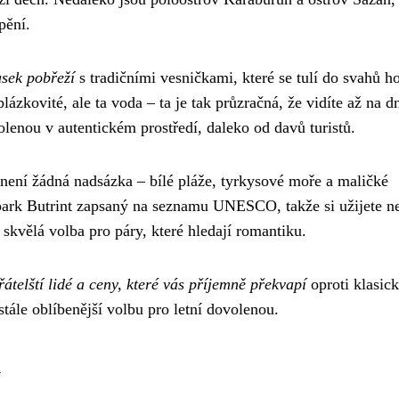
pění.
usek pobřeží
s tradičními vesničkami, které se tulí do svahů h
ázkovité, ale ta voda – ta je tak průzračná, že vidíte až na d
olenou v autentickém prostředí, daleko od davů turistů.
o není žádná nadsázka – bílé pláže, tyrkysové moře a maličké
 park Butrint zapsaný na seznamu UNESCO, takže si užijete n
skvělá volba pro páry, které hledají romantiku.
řátelští lidé a ceny, které vás příjemně překvapí
oproti klasic
tále oblíbenější volbu pro letní dovolenou.
u