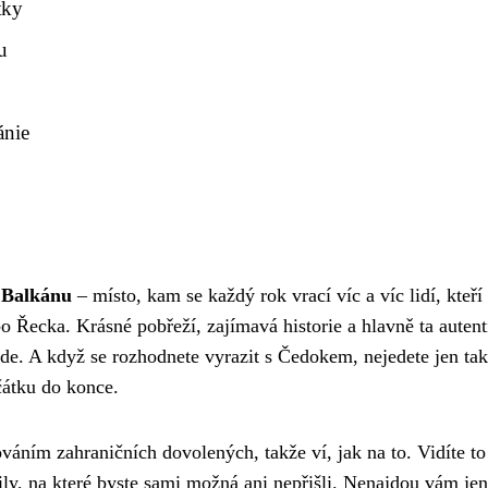
tky
u
ánie
t Balkánu
– místo, kam se každý rok vrací víc a víc lidí, kteří
o Řecka. Krásné pobřeží, zajímavá historie a hlavně ta autent
nde. A když se rozhodnete vyrazit s Čedokem, nejedete jen tak
čátku do konce.
váním zahraničních dovolených, takže ví, jak na to. Vidíte to
ly, na které byste sami možná ani nepřišli. Nenajdou vám jen