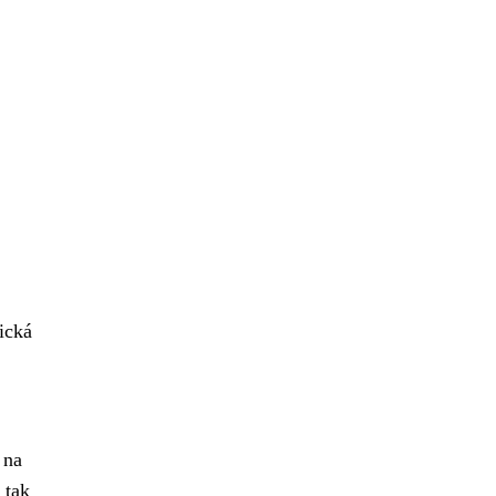
ická
 na
 tak