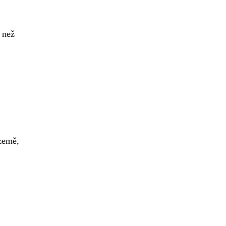
 než
země,