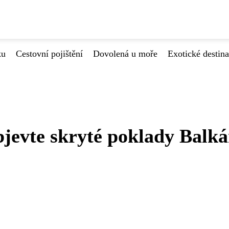
ku
Cestovní pojištění
Dovolená u moře
Exotické destin
jevte skryté poklady Balk