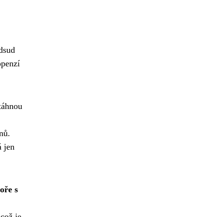
odsud
openzí
 táhnou
nů.
á jen
oře s
což je