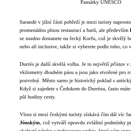
Památky UNESCO
Sarandë v jižní části pobřeží je mezi turisty napros
promenádou plnou restaurací a barů, ale především
se snadno dostanete na řecký Korfu, což je skvělý b
nebo all inclusive, takže si vyberete podle toho, co
Durrës je další skvělá volba. Je to
největší přístav 
vkilometry dlouhém pásu a jsou jako stvořené pro r
pozvolný. Město samo je historický poklad s antic
Když si zajedete s Čedokem do Durrësu, často máte m
půl hodiny cesty.
Vlora si mezi českými turisty získává čím dál víc f
Jónským
, což vytváří opravdu zvláštní podmínky p
skalnaté zátoky s tyrkysovou vodou, která vám vyra