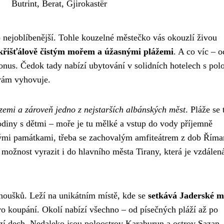
Butrint, Berat, Gjirokastër
to nejoblíbenější. Tohle kouzelné městečko vás okouzlí živou
křišťálově čistým mořem a úžasnými plážemi
. A co víc – 
onus. Čedok tady nabízí ubytování v solidních hotelech s pol
 vám vyhovuje.
v zemi a zároveň jedno z nejstarších albánských měst
. Pláže se
odiny s dětmi – moře je tu mělké a vstup do vody příjemně
kými památkami, třeba se zachovalým amfiteátrem z dob Říma
ožnost vyrazit i do hlavního města Tirany, která je vzdálen
anoušků. Leží na unikátním místě, kde se
setkává Jaderské m
ro koupání. Okolí nabízí všechno – od písečných pláží až po
zí dech. Nedaleko jsou poloostrov Karaburun a ostrov Sazan, 