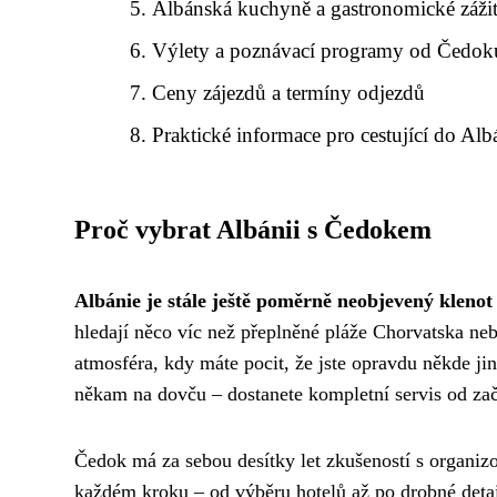
Albánská kuchyně a gastronomické záži
Výlety a poznávací programy od Čedok
Ceny zájezdů a termíny odjezdů
Praktické informace pro cestující do Alb
Proč vybrat Albánii s Čedokem
Albánie je stále ještě poměrně neobjevený kleno
hledají něco víc než přeplněné pláže Chorvatska neb
atmosféra, kdy máte pocit, že jste opravdu někde ji
někam na dovču – dostanete kompletní servis od za
Čedok má za sebou desítky let zkušeností s organizo
každém kroku – od výběru hotelů až po drobné detai