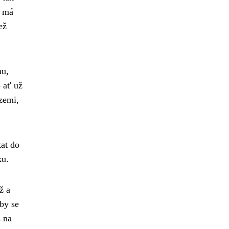
é má
ež
nu,
 ať už
zemi,
tat do
ku.
ž a
 by se
s na