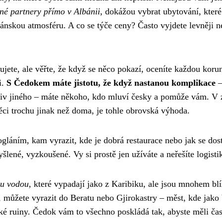
né partnery přímo v Albánii
, dokážou vybrat ubytování, kter
bánskou atmosféru. A co se týče ceny? Často vyjdete levněji n
bujete, ale věřte, že když se něco pokazí, oceníte každou koru
i.
S Čedokem máte jistotu, že když nastanou komplikace
–
oliv jiného – máte někoho, kdo mluví česky a pomůže vám. V 
ci trochu jinak než doma, je tohle obrovská výhoda.
gláním, kam vyrazit, kde je dobrá restaurace nebo jak se dos
lené, vyzkoušené. Vy si prostě jen užíváte a neřešíte logisti
ou vodou
, které vypadají jako z Karibiku, ale jsou mnohem blí
i, můžete vyrazit do Beratu nebo Gjirokastry – měst, kde jako
ěké ruiny. Čedok vám to všechno poskládá tak, abyste měli ča