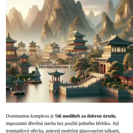
Dominantou komplexu je
Síň modliteb za dobrou úrodu
,
impozantní dřevěná stavba bez použití jediného hřebíku. Její
trojstupňová střecha, pokrytá modrými glazovanými taškami,