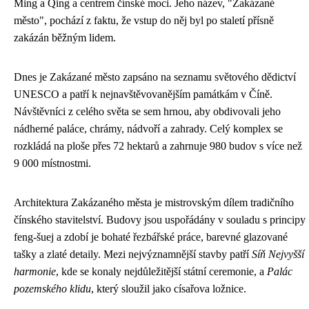
Ming a Qing a centrem čínské moci. Jeho název, "Zakázané
město", pochází z faktu, že vstup do něj byl po staletí přísně
zakázán běžným lidem.
Dnes je Zakázané město zapsáno na seznamu světového dědictví
UNESCO a patří k nejnavštěvovanějším památkám v Číně.
Návštěvníci z celého světa se sem hrnou, aby obdivovali jeho
nádherné paláce, chrámy, nádvoří a zahrady. Celý komplex se
rozkládá na ploše přes 72 hektarů a zahrnuje 980 budov s více než
9 000 místnostmi.
Architektura Zakázaného města je mistrovským dílem tradičního
čínského stavitelství. Budovy jsou uspořádány v souladu s principy
feng-šuej a zdobí je bohaté řezbářské práce, barevné glazované
tašky a zlaté detaily. Mezi nejvýznamnější stavby patří
Síň Nejvyšší
harmonie
, kde se konaly nejdůležitější státní ceremonie, a
Palác
pozemského klidu
, který sloužil jako císařova ložnice.