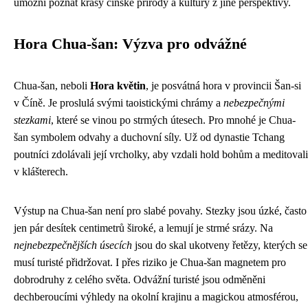
umožní poznat krásy čínské přírody a kultury z jiné perspektivy.
Hora Chua-šan: Výzva pro odvážné
Chua-šan, neboli
Hora květin
, je posvátná hora v provincii Šan-si
v Číně. Je proslulá svými taoistickými chrámy a
nebezpečnými
stezkami
, které se vinou po strmých útesech. Pro mnohé je Chua-
šan symbolem odvahy a duchovní síly. Už od dynastie Tchang
poutníci zdolávali její vrcholky, aby vzdali hold bohům a meditovali
v klášterech.
Výstup na Chua-šan není pro slabé povahy. Stezky jsou úzké, často
jen pár desítek centimetrů široké, a lemují je strmé srázy. Na
nejnebezpečnějších úsecích
jsou do skal ukotveny řetězy, kterých se
musí turisté přidržovat. I přes riziko je Chua-šan magnetem pro
dobrodruhy z celého světa. Odvážní turisté jsou odměněni
dechberoucími výhledy na okolní krajinu a magickou atmosférou,