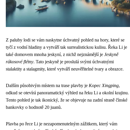
Z paluby lodi se vám naskytne úchvatný pohled na hory, které se
tyčí z vodní hladiny a vytváří tak surrealistickou kulisu. Řeka Li je
také domovem mnoha jeskyní, z nichž nejznámější je
Jeskyně
rákosové flétny
. Tato jeskyně je proslulá svými úchvatnými
stalaktity a stalagmity, které vytváří neuvěřitelné tvary a obrazce.
Dalším působivým místem na trase plavby je
Kopec Xingping
,
odkud se otevírá panoramatický výhled na řeku Li a okolní krajinu.
Tento pohled je tak ikonický, že se objevuje na zadní straně čínské
bankovky o hodnotě 20 juanů.
Plavba po řece Li je nezapomenutelným zážitkem, který vám