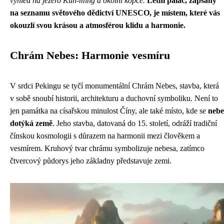
výhled na jezero Kun-ming a okolní kopce.
Letní palác, zapsaný
na seznamu světového dědictví UNESCO, je místem, které vás
okouzlí svou krásou a atmosférou klidu a harmonie.
Chrám Nebes: Harmonie vesmíru
V srdci Pekingu se tyčí monumentální Chrám Nebes, stavba, která
v sobě snoubí historii, architekturu a duchovní symboliku. Není to
jen památka na císařskou minulost Číny, ale také místo, kde se
nebe
dotýká země
. Jeho stavba, datovaná do 15. století, odráží tradiční
čínskou kosmologii s důrazem na harmonii mezi člověkem a
vesmírem. Kruhový tvar chrámu symbolizuje nebesa, zatímco
čtvercový půdorys jeho základny představuje zemi.