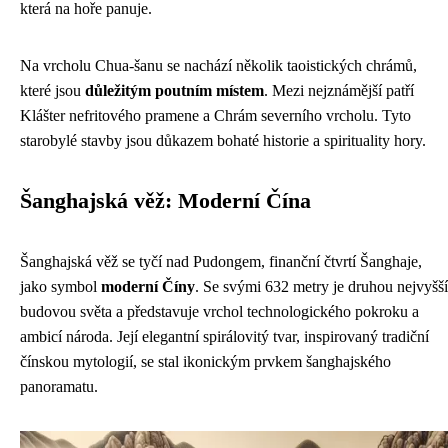
která na hoře panuje.
Na vrcholu Chua-šanu se nachází několik taoistických chrámů,
které jsou
důležitým poutním místem
. Mezi nejznámější patří
Klášter nefritového pramene a Chrám severního vrcholu. Tyto
starobylé stavby jsou důkazem bohaté historie a spirituality hory.
Šanghajská věž: Moderní Čína
Šanghajská věž se tyčí nad Pudongem, finanční čtvrtí Šanghaje,
jako symbol
moderní Číny
. Se svými 632 metry je druhou nejvyšší
budovou světa a představuje vrchol technologického pokroku a
ambicí národa. Její elegantní spirálovitý tvar, inspirovaný tradiční
čínskou mytologií, se stal ikonickým prvkem šanghajského
panoramatu.