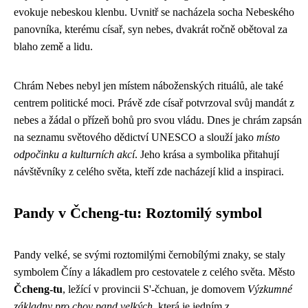
evokuje nebeskou klenbu. Uvnitř se nacházela socha Nebeského
panovníka, kterému císař, syn nebes, dvakrát ročně obětoval za
blaho země a lidu.
Chrám Nebes nebyl jen místem náboženských rituálů, ale také
centrem politické moci. Právě zde císař potvrzoval svůj mandát z
nebes a žádal o přízeň bohů pro svou vládu. Dnes je chrám zapsán
na seznamu světového dědictví UNESCO a slouží jako
místo
odpočinku a kulturních akcí
. Jeho krása a symbolika přitahují
návštěvníky z celého světa, kteří zde nacházejí klid a inspiraci.
Pandy v Čcheng-tu: Roztomilý symbol
Pandy velké, se svými roztomilými černobílými znaky, se staly
symbolem Číny a lákadlem pro cestovatele z celého světa. Město
Čcheng-tu
, ležící v provincii S'-čchuan, je domovem
Výzkumné
základny pro chov pand velkých
, která je jedním z