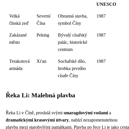
UNESCO
Velká
Severní
Obranná stavba,
1987
čínská zeď
Čína
symbol Číny
Zakázané
Peking
Bývalý císařský
1987
město
palác, historické
centrum
Terakotová
Xi'an
Sochařské dílo,
1987
armáda
hrobka prvního
císaře Číny
Řeka Li: Malebná plavba
Řeka Li v Číně, proslulá svými
smaragdovými vodami
a
dramatickými krasovými útvary
, nabízí nezapomenutelnou
plavbu mezi starobylými památkami. Plavba po řece Li je jako cesta