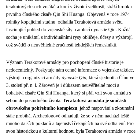
terakotových soch vojáků a koní v životní velikosti, stráží hrobku
prvního čínského císaře Qin Shi Huanga. Objevená v roce 1974
rolníky kopajícími studnu, odhalila Terakotová armáda světu
fascinující pohled do vojenské síly a ambicí dynastie Qin. Každá
socha je unikátní, s individuálními rysy obličeje, účesy a výzbrojí,
což svědčí o neuvěřitelné zručnosti tehdejších řemeslníků.
Význam Terakotové armády pro pochopení čínské historie je
nedocenitelný. Poskytuje nám cenné informace o vojenské taktice,
výstroji a organizaci armády
dynastie Qin
, která sjednotila Čínu ve
3. století př. n. l. Zároveň je i důkazem neuvěřitelné moci a
bohatství císaře Qin Shi Huanga, který si přál vzít svou armádu s
sebou do posmrtného života.
Terakotová armáda je součástí
obrovského pohřebního komplexu
, jehož mapování a zkoumání
stále probíhá. Archeologové odhadují, že se v něm nachází ještě
mnoho dalších pokladů a tajemství čekajících na své odhalení. Pro
svou historickou a kulturní hodnotu byla Terakotová armáda v roce