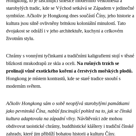
Hongkong, to je fascinující směsice moderního velkoměsta a
starobylých tradic, kde se Východ setkává se Západem v jedinečné
symbióze. Ačkoliv je Hongkong dnes součástí Číny, jeho historie a
kultura jsou silně ovlivněny britskou koloniální minulostí. Tato
dvojakost se odráží i v jeho architektuře, kuchyni a celkovém
životním stylu.
Chrámy s vonnými tyčinkami a tradičními kaligrafiemi stojí v těsné
blízkosti mrakodrapů ze skla a oceli.
Na rušných trzích se
prolínají vůně exotického koření a čerstvých mořských plodů.
Hongkong je místem kontrastů, kde se staré tradice snoubí s
moderním světem.
Ačkoliv Hongkong sám o sobě neoplývá starobylými památkami
jako pevninská Čína, nabízí fascinující pohled na to, jak se čínská
kultura adaptovala na západní vlivy.
Návštěvníci zde mohou
obdivovat taoistické chrámy, buddhistické kláštery i tradiční čínské
zahrady, které jim přiblíží bohatou historii a kulturu Číny.