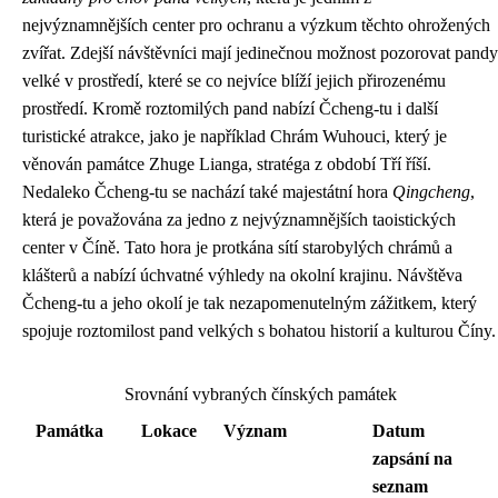
nejvýznamnějších center pro ochranu a výzkum těchto ohrožených
zvířat. Zdejší návštěvníci mají jedinečnou možnost pozorovat pandy
velké v prostředí, které se co nejvíce blíží jejich přirozenému
prostředí. Kromě roztomilých pand nabízí Čcheng-tu i další
turistické atrakce, jako je například Chrám Wuhouci, který je
věnován památce Zhuge Lianga, stratéga z období Tří říší.
Nedaleko Čcheng-tu se nachází také majestátní hora
Qingcheng
,
která je považována za jedno z nejvýznamnějších taoistických
center v Číně. Tato hora je protkána sítí starobylých chrámů a
klášterů a nabízí úchvatné výhledy na okolní krajinu. Návštěva
Čcheng-tu a jeho okolí je tak nezapomenutelným zážitkem, který
spojuje roztomilost pand velkých s bohatou historií a kulturou Číny.
Srovnání vybraných čínských památek
Památka
Lokace
Význam
Datum
zapsání na
seznam