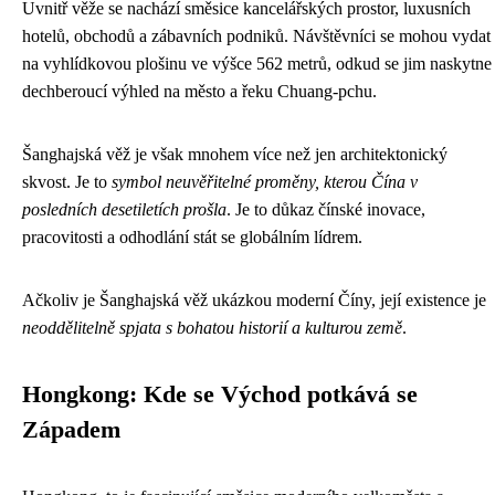
Uvnitř věže se nachází směsice kancelářských prostor, luxusních
hotelů, obchodů a zábavních podniků. Návštěvníci se mohou vydat
na vyhlídkovou plošinu ve výšce 562 metrů, odkud se jim naskytne
dechberoucí výhled na město a řeku Chuang-pchu.
Šanghajská věž je však mnohem více než jen architektonický
skvost. Je to
symbol neuvěřitelné proměny, kterou Čína v
posledních desetiletích prošla
. Je to důkaz čínské inovace,
pracovitosti a odhodlání stát se globálním lídrem.
Ačkoliv je Šanghajská věž ukázkou moderní Číny, její existence je
neoddělitelně spjata s bohatou historií a kulturou země
.
Hongkong: Kde se Východ potkává se
Západem