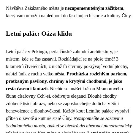
Návštěva Zakázaného města je
nezapomenutelným zážitkem
,
který vám umožní nahlédnout do fascinující historie a kultury Číny.
Letní palác: Oáza klidu
Letní palác v Pekingu, perla čínské zahradní architektury, je
místem, kde se čas zastavil. Rozkládající se na ploše téměř 3
kilometrů čtverečních, z nichž tři čtvrtiny pokrývají vodní plochy,
nabízí únik z ruchu velkoměsta.
Procházka rozlehlým parkem,
protkaným pavilony, chrámy a krytými chodbami, je jako
cesta časem i fantazií.
Nechte se unášet krásou Mramorového
člunu císařovny Cch'-si, obdivujte eleganci Dlouhé chodby
zdobené tisíci obrazy, nebo se zaposlouchejte do ticha v Síni
benevolence a dlouhověkosti. Každý kout Letního paláce vypráví
příběh o životě a kultuře staré Číny.
Nezapomeňte se zastavit u
Sedmiarchého mostu, odkud se otevírá dechberoucí panoramatický