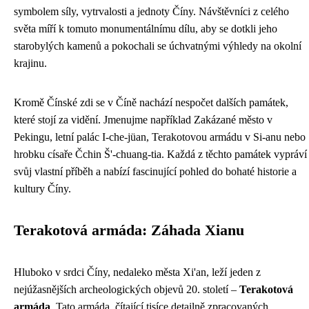
symbolem síly, vytrvalosti a jednoty Číny. Návštěvníci z celého
světa míří k tomuto monumentálnímu dílu, aby se dotkli jeho
starobylých kamenů a pokochali se úchvatnými výhledy na okolní
krajinu.
Kromě Čínské zdi se v Číně nachází nespočet dalších památek,
které stojí za vidění. Jmenujme například Zakázané město v
Pekingu, letní palác I-che-jüan, Terakotovou armádu v Si-anu nebo
hrobku císaře Čchin Š'-chuang-tia. Každá z těchto památek vypráví
svůj vlastní příběh a nabízí fascinující pohled do bohaté historie a
kultury Číny.
Terakotová armáda: Záhada Xianu
Hluboko v srdci Číny, nedaleko města Xi'an, leží jeden z
nejúžasnějších archeologických objevů 20. století –
Terakotová
armáda
. Tato armáda, čítající tisíce detailně zpracovaných