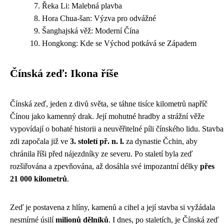
Řeka Li: Malebná plavba
Hora Chua-šan: Výzva pro odvážné
Šanghajská věž: Moderní Čína
Hongkong: Kde se Východ potkává se Západem
Čínská zeď: Ikona říše
Čínská zeď, jeden z divů světa, se táhne tisíce kilometrů napříč
Čínou jako kamenný drak. Její mohutné hradby a strážní věže
vypovídají o bohaté historii a neuvěřitelné píli čínského lidu. Stavba
zdi započala již ve
3. století př. n. l.
za dynastie Čchin, aby
chránila říši před nájezdníky ze severu. Po staletí byla zeď
rozšiřována a zpevňována, až dosáhla své impozantní délky
přes
21 000 kilometrů
.
Zeď je postavena z hlíny, kamenů a cihel a její stavba si vyžádala
nesmírné úsilí
milionů dělníků
. I dnes, po staletích, je Čínská zeď