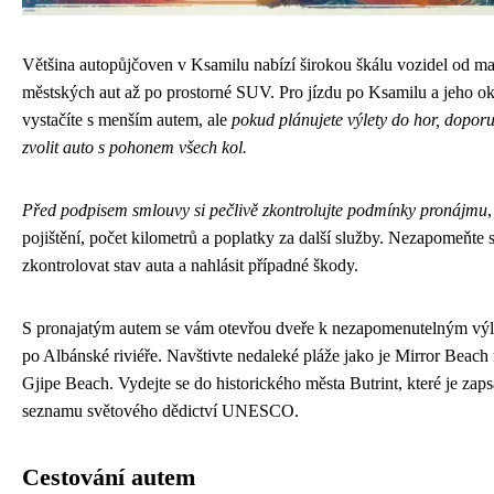
Většina autopůjčoven v Ksamilu nabízí širokou škálu vozidel od m
městských aut až po prostorné SUV. Pro jízdu po Ksamilu a jeho oko
vystačíte s menším autem, ale
pokud plánujete výlety do hor, doporu
zvolit auto s pohonem všech kol.
Před podpisem smlouvy si pečlivě zkontrolujte podmínky pronájmu
,
pojištění, počet kilometrů a poplatky za další služby. Nezapomeňte s
zkontrolovat stav auta a nahlásit případné škody.
S pronajatým autem se vám otevřou dveře k nezapomenutelným vý
po Albánské riviéře. Navštivte nedaleké pláže jako je Mirror Beach
Gjipe Beach. Vydejte se do historického města Butrint, které je zap
seznamu světového dědictví UNESCO.
Cestování autem