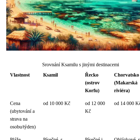
Srovnání Ksamilu s jinými destinacemi
Vlastnost
Ksamil
Řecko
Chorvatsko
(ostrov
(Makarská
Korfu)
riviéra)
Cena
od 10 000 Kč
od 12 000
od 14 000 K
(ubytování a
Kč
strava na
osobu/týden)
Pláže
Písečné, s
Písečné i
Oblázkové, s