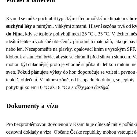
Ksamil se může pochlubit typickým středomořským klimatem s
hor
suchými léty
a mírnými, vlhkými zimami. Hlavní sezóna trvá od
kv
do října
, kdy se teploty pohybují mezi 25 °C a 35 °C. V těchto měs
ideální lehké a vzdušné oblečení z přírodních materiálů, jako je bav
nebo len. Nezapomeňte na plavky, opalovací krém s vysokým SPF,
klobouk a sluneční brýle, abyste se chránili před silným sluncem. V
mohou být chladnější, proto je vhodné si přibalit i lehkou mikinu n
svetr. Pokud plánujete výlety do hor, doporučuje se vzít si i pevnou
teplejší oblečení. V mimosezóně, od listopadu do dubna, se teploty
pohybují kolem 10 °C až 18 °C a
srážky jsou častější
.
Dokumenty a víza
Pro bezproblémovou dovolenou v Ksamilu je důležité mít v pořádk
cestovní doklady a víza. Občané České republiky mohou vstoupit d