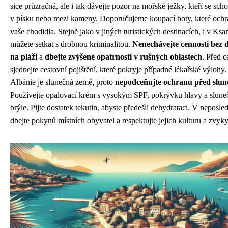
sice průzračná, ale i tak dávejte pozor na mořské ježky, kteří se sch
v písku nebo mezi kameny. Doporučujeme koupací boty, které ochr
vaše chodidla. Stejně jako v jiných turistických destinacích, i v Ksa
můžete setkat s drobnou kriminalitou.
Nenechávejte cennosti bez 
na pláži
a
dbejte zvýšené opatrnosti v rušných oblastech
. Před c
sjednejte cestovní pojištění, které pokryje případné lékařské výlohy.
Albánie je slunečná země, proto
nepodceňujte ochranu před slu
Používejte opalovací krém s vysokým SPF, pokrývku hlavy a slune
brýle. Pijte dostatek tekutin, abyste předešli dehydrataci. V neposle
dbejte pokynů místních obyvatel a respektujte jejich kulturu a zvyky