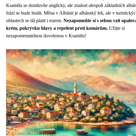
Ksamilu se domluvíte anglicky, ale znalost alespoň základních alb
frází se bude hodit. Měna v Albánii je albánský lek, ale v turistický
oblastech se dá platit i eurem.
Nezapomeňte si s sebou vzít opalov
krém, pokrývku hlavy a repelent proti komárům.
Užijte si
nezapomenutelnou dovolenou v Ksamilu!