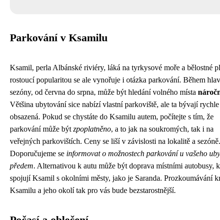
Parkování v Ksamilu
Ksamil, perla Albánské riviéry, láká na tyrkysové moře a bělostné p
rostoucí popularitou se ale vynořuje i otázka parkování. Během hla
sezóny, od června do srpna, může být hledání volného místa
nároč
Většina ubytování sice nabízí vlastní parkoviště, ale ta bývají rychle
obsazená. Pokud se chystáte do Ksamilu autem, počítejte s tím, že
parkování může být
zpoplatněno
, a to jak na soukromých, tak i na
veřejných parkovištích. Ceny se liší v závislosti na lokalitě a sezóně
Doporučujeme se
informovat o možnostech parkování u vašeho uby
předem
. Alternativou k autu může být doprava místními autobusy, k
spojují Ksamil s okolními městy, jako je Saranda. Prozkoumávání k
Ksamilu a jeho okolí tak pro vás bude bezstarostnější.
Počasí a oblečení