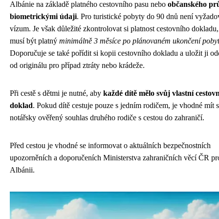
Albánie na základě platného cestovního pasu nebo
občanského pr
biometrickými údaji
. Pro turistické pobyty do 90 dnů není vyžad
vízum. Je však důležité zkontrolovat si platnost cestovního dokladu,
musí být platný
minimálně 3 měsíce po plánovaném ukončení poby
Doporučuje se také pořídit si kopii cestovního dokladu a uložit ji o
od originálu pro případ ztráty nebo krádeže.
Při cestě s dětmi je nutné, aby
každé dítě mělo svůj vlastní cestovn
doklad
. Pokud dítě cestuje pouze s jedním rodičem, je vhodné mít 
notářsky ověřený souhlas druhého rodiče s cestou do zahraničí.
Před cestou je vhodné se informovat o aktuálních bezpečnostních
upozorněních a doporučeních Ministerstva zahraničních věcí ČR pr
Albánii.