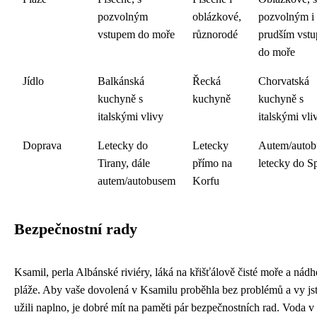
pozvolným
oblázkové,
pozvolným i
vstupem do moře
různorodé
prudším vst
do moře
Jídlo
Balkánská
Řecká
Chorvatská
kuchyně s
kuchyně
kuchyně s
italskými vlivy
italskými vli
Doprava
Letecky do
Letecky
Autem/autob
Tirany, dále
přímo na
letecky do Sp
autem/autobusem
Korfu
Bezpečnostní rady
Ksamil, perla Albánské riviéry, láká na křišťálově čisté moře a nádh
pláže. Aby vaše dovolená v Ksamilu proběhla bez problémů a vy jste
užili naplno, je dobré mít na paměti pár bezpečnostních rad. Voda v 