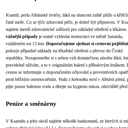
Ksamil, perla Albánské riviéry, láká na sluncem zalité pláže a křišť
čisté moře. Co se týče zdravotní péče, je dobré být připraven. V Ks
najdete menší zdravotnické zařízení pro základní ošetření a lékárnu.
vážnější případy
je nutné vyhledat nemocnici ve městě Saranda,
vzdáleném asi 15 km.
Doporučujeme sjednat si cestovní pojištění
pokryje případné náklady na lékařské ošetření a převoz do České
republiky. Nezapomeňte si s sebou vzít dostatečnou zásobu léků, kt
pravidelně užíváte, a to v originálním balení s příbalovým letákem. 
cestou se informujte o doporučeném očkování a preventivních opat
proti běžným onemocněním.
Voda z kohoutku není v Albánii pitná
, 
pijte pouze balenou vodu a dbejte na hygienu rukou, obzvláště před
Peníze a směnárny
V Ksamilu a jeho okolí najdete několik bankomatů, ze kterých si m