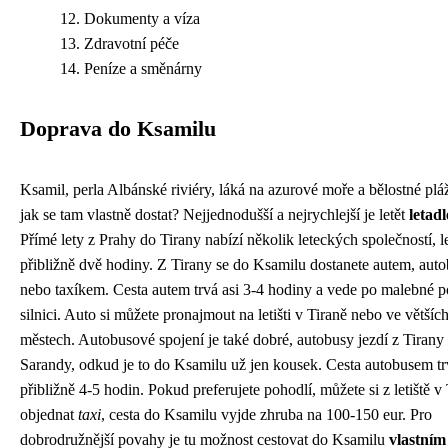
Dokumenty a víza
Zdravotní péče
Peníze a směnárny
Doprava do Ksamilu
Ksamil, perla Albánské riviéry, láká na azurové moře a bělostné plá
jak se tam vlastně dostat? Nejjednodušší a nejrychlejší je letět
letad
Přímé lety z Prahy do Tirany nabízí několik leteckých společností, le
přibližně dvě hodiny. Z Tirany se do Ksamilu dostanete autem, aut
nebo taxíkem. Cesta autem trvá asi 3-4 hodiny a vede po malebné p
silnici. Auto si můžete pronajmout na letišti v Tiraně nebo ve většíc
městech. Autobusové spojení je také dobré, autobusy jezdí z Tirany
Sarandy, odkud je to do Ksamilu už jen kousek. Cesta autobusem tr
přibližně 4-5 hodin. Pokud preferujete pohodlí, můžete si z letiště v
objednat
taxi
, cesta do Ksamilu vyjde zhruba na 100-150 eur. Pro
dobrodružnější povahy je tu možnost cestovat do Ksamilu
vlastním