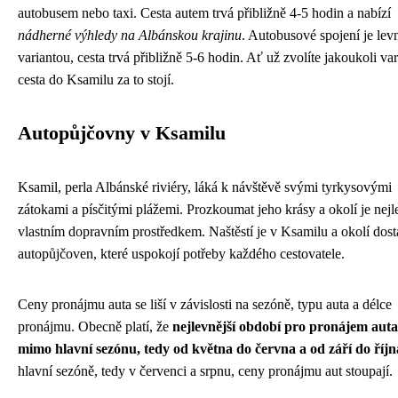
autobusem nebo taxi. Cesta autem trvá přibližně 4-5 hodin a nabízí
nádherné výhledy na Albánskou krajinu
. Autobusové spojení je levn
variantou, cesta trvá přibližně 5-6 hodin. Ať už zvolíte jakoukoli var
cesta do Ksamilu za to stojí.
Autopůjčovny v Ksamilu
Ksamil, perla Albánské riviéry, láká k návštěvě svými tyrkysovými
zátokami a písčitými plážemi. Prozkoumat jeho krásy a okolí je nejle
vlastním dopravním prostředkem. Naštěstí je v Ksamilu a okolí dost
autopůjčoven, které uspokojí potřeby každého cestovatele.
Ceny pronájmu auta se liší v závislosti na sezóně, typu auta a délce
pronájmu. Obecně platí, že
nejlevnější období pro pronájem auta
mimo hlavní sezónu, tedy od května do června a od září do říjn
hlavní sezóně, tedy v červenci a srpnu, ceny pronájmu aut stoupají.