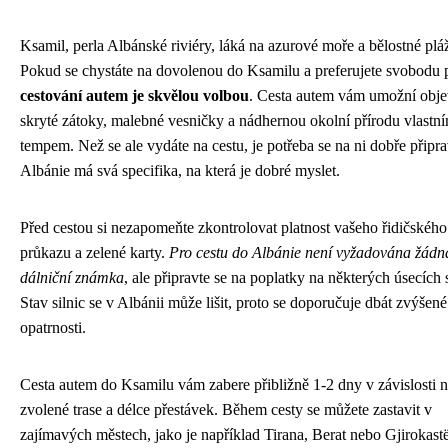
Ksamil, perla Albánské riviéry, láká na azurové moře a bělostné plá
Pokud se chystáte na dovolenou do Ksamilu a preferujete svobodu
cestování autem je skvělou volbou
. Cesta autem vám umožní obje
skryté zátoky, malebné vesničky a nádhernou okolní přírodu vlastn
tempem. Než se ale vydáte na cestu, je potřeba se na ni dobře připra
Albánie má svá specifika, na která je dobré myslet.
Před cestou si nezapomeňte zkontrolovat platnost vašeho řidičského
průkazu a zelené karty.
Pro cestu do Albánie není vyžadována žádn
dálniční známka
, ale připravte se na poplatky na některých úsecích s
Stav silnic se v Albánii může lišit, proto se doporučuje dbát zvýšené
opatrnosti.
Cesta autem do Ksamilu vám zabere přibližně 1-2 dny v závislosti 
zvolené trase a délce přestávek. Během cesty se můžete zastavit v
zajímavých městech, jako je například Tirana, Berat nebo Gjirokastë