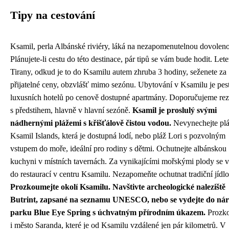
Tipy na cestování
Ksamil, perla Albánské riviéry, láká na nezapomenutelnou dovolen
Plánujete-li cestu do této destinace, pár tipů se vám bude hodit. Let
Tirany, odkud je to do Ksamilu autem zhruba 3 hodiny, seženete za
přijatelné ceny, obzvlášť mimo sezónu. Ubytování v Ksamilu je pes
luxusních hotelů po cenově dostupné apartmány. Doporučujeme rez
s předstihem, hlavně v hlavní sezóně.
Ksamil je proslulý svými
nádhernými plážemi s křišťálově čistou vodou.
Nevynechejte pl
Ksamil Islands, která je dostupná lodí, nebo pláž Lori s pozvolným
vstupem do moře, ideální pro rodiny s dětmi. Ochutnejte albánskou
kuchyni v místních tavernách. Za vynikajícími mořskými plody se v
do restaurací v centru Ksamilu. Nezapomeňte ochutnat tradiční jídlo
Prozkoumejte okolí Ksamilu. Navštivte archeologické naleziště
Butrint, zapsané na seznamu UNESCO, nebo se vydejte do ná
parku Blue Eye Spring s úchvatným přírodním úkazem.
Prozko
i město Saranda, které je od Ksamilu vzdálené jen pár kilometrů. V