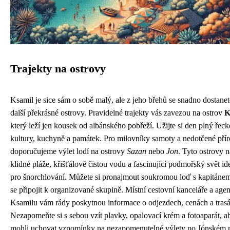
Trajekty na ostrovy
Ksamil je sice sám o sobě malý, ale z jeho břehů se snadno dostanet
další překrásné ostrovy. Pravidelné trajekty vás zavezou na ostrov
K
který leží jen kousek od albánského pobřeží. Užijte si den plný řeck
kultury, kuchyně a památek. Pro milovníky samoty a nedotčené pří
doporučujeme výlet lodí na ostrovy
Sazan
nebo
Jon
. Tyto ostrovy n
klidné pláže, křišťálově čistou vodu a fascinující podmořský svět id
pro šnorchlování. Můžete si pronajmout soukromou loď s kapitáne
se připojit k organizované skupině. Místní cestovní kanceláře a age
Ksamilu vám rády poskytnou informace o odjezdech, cenách a trasá
Nezapomeňte si s sebou vzít plavky, opalovací krém a fotoaparát, ab
mohli uchovat vzpomínky na nezapomenutelné výlety po Jónském 