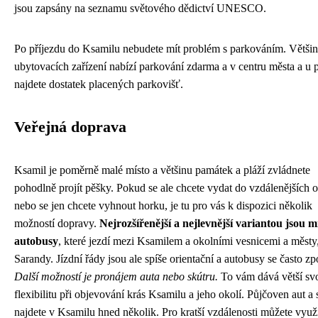
jsou zapsány na seznamu světového dědictví UNESCO.
Po příjezdu do Ksamilu nebudete mít problém s parkováním. Větši
ubytovacích zařízení nabízí parkování zdarma a v centru města a u p
najdete dostatek placených parkovišť.
Veřejná doprava
Ksamil je poměrně malé místo a většinu památek a pláží zvládnete
pohodlně projít pěšky. Pokud se ale chcete vydat do vzdálenějších ob
nebo se jen chcete vyhnout horku, je tu pro vás k dispozici několik
možností dopravy.
Nejrozšířenější a nejlevnější variantou jsou m
autobusy
, které jezdí mezi Ksamilem a okolními vesnicemi a městy
Sarandy. Jízdní řády jsou ale spíše orientační a autobusy se často zp
Další možností je pronájem auta nebo skútru.
To vám dává větší sv
flexibilitu při objevování krás Ksamilu a jeho okolí. Půjčoven aut a 
najdete v Ksamilu hned několik. Pro kratší vzdálenosti můžete využít