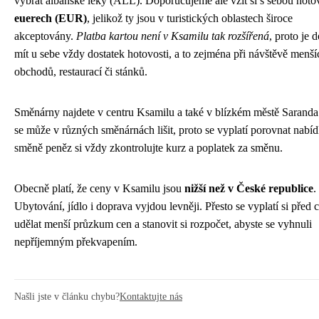
vybrat albánské leky (ALL). Doporučujeme ale vzít si s sebou hoto
euerech (EUR)
, jelikož ty jsou v turistických oblastech široce
akceptovány.
Platba kartou není v Ksamilu tak rozšířená
, proto je 
mít u sebe vždy dostatek hotovosti, a to zejména při návštěvě menší
obchodů, restaurací či stánků.
Směnárny najdete v centru Ksamilu a také v blízkém městě Saranda
se může v různých směnárnách lišit, proto se vyplatí porovnat nabíd
směně peněz si vždy zkontrolujte kurz a poplatek za směnu.
Obecně platí, že ceny v Ksamilu jsou
nižší než v České republice
.
Ubytování, jídlo i doprava vyjdou levněji. Přesto se vyplatí si před 
udělat menší průzkum cen a stanovit si rozpočet, abyste se vyhnuli
nepříjemným překvapením.
Našli jste v článku chybu?
Kontaktujte nás