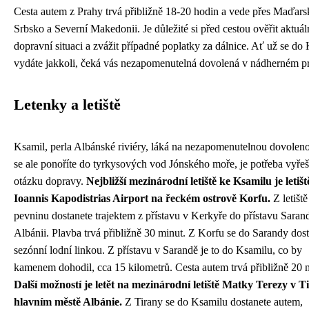
Cesta autem z Prahy trvá přibližně 18-20 hodin a vede přes Maďars
Srbsko a Severní Makedonii. Je důležité si před cestou ověřit aktuál
dopravní situaci a zvážit případné poplatky za dálnice. Ať už se do
vydáte jakkoli, čeká vás nezapomenutelná dovolená v nádherném pr
Letenky a letiště
Ksamil, perla Albánské riviéry, láká na nezapomenutelnou dovolen
se ale ponoříte do tyrkysových vod Jónského moře, je potřeba vyřeš
otázku dopravy.
Nejbližší mezinárodní letiště ke Ksamilu je letišt
Ioannis Kapodistrias Airport na řeckém ostrově Korfu.
Z letiště
pevninu dostanete trajektem z přístavu v Kerkyře do přístavu Saran
Albánii. Plavba trvá přibližně 30 minut. Z Korfu se do Sarandy dost
sezónní lodní linkou. Z přístavu v Sarandě je to do Ksamilu, co by
kamenem dohodil, cca 15 kilometrů. Cesta autem trvá přibližně 20 
Další možností je letět na mezinárodní letiště Matky Terezy v T
hlavním městě Albánie.
Z Tirany se do Ksamilu dostanete autem,