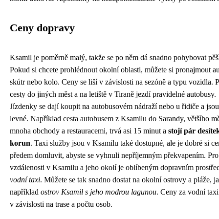
Ceny dopravy
Ksamil je poměrně malý, takže se po něm dá snadno pohybovat pěš
Pokud si chcete prohlédnout okolní oblasti, můžete si pronajmout au
skútr nebo kolo. Ceny se liší v závislosti na sezóně a typu vozidla. 
cesty do jiných měst a na letiště v Tiraně jezdí pravidelné autobusy.
Jízdenky se dají koupit na autobusovém nádraží nebo u řidiče a jso
levné. Například cesta autobusem z Ksamilu do Sarandy, většího mě
mnoha obchody a restauracemi, trvá asi 15 minut a
stojí pár desíte
korun
. Taxi služby jsou v Ksamilu také dostupné, ale je dobré si c
předem domluvit, abyste se vyhnuli nepříjemným překvapením. Pro 
vzdálenosti v Ksamilu a jeho okolí je oblíbeným dopravním prostře
vodní taxi
. Můžete se tak snadno dostat na okolní ostrovy a pláže, ja
například
ostrov Ksamil s jeho modrou lagunou
. Ceny za vodní taxi 
v závislosti na trase a počtu osob.