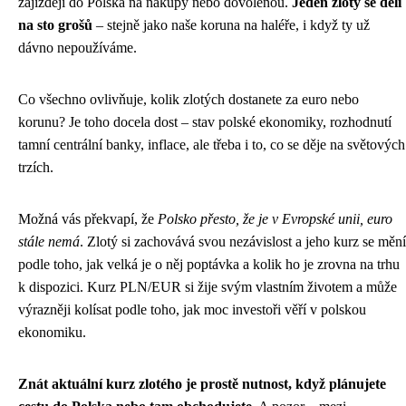
zajíždějí do Polska na nákupy nebo dovolenou.
Jeden zlotý se dělí
na sto grošů
– stejně jako naše koruna na haléře, i když ty už
dávno nepoužíváme.
Co všechno ovlivňuje, kolik zlotých dostanete za euro nebo
korunu? Je toho docela dost – stav polské ekonomiky, rozhodnutí
tamní centrální banky, inflace, ale třeba i to, co se děje na světových
trzích.
Možná vás překvapí, že
Polsko přesto, že je v Evropské unii, euro
stále nemá
. Zlotý si zachovává svou nezávislost a jeho kurz se mění
podle toho, jak velká je o něj poptávka a kolik ho je zrovna na trhu
k dispozici. Kurz PLN/EUR si žije svým vlastním životem a může
výrazněji kolísat podle toho, jak moc investoři věří v polskou
ekonomiku.
Znát aktuální kurz zlotého je prostě nutnost, když plánujete