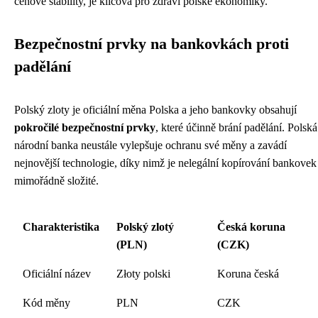
cenové stability, je klíčová pro zdraví polské ekonomiky.
Bezpečnostní prvky na bankovkách proti
padělání
Polský zloty je oficiální měna Polska a jeho bankovky obsahují
pokročilé bezpečnostní prvky
, které účinně brání padělání. Polská
národní banka neustále vylepšuje ochranu své měny a zavádí
nejnovější technologie, díky nimž je nelegální kopírování bankovek
mimořádně složité.
Charakteristika
Polský zlotý
Česká koruna
(PLN)
(CZK)
Oficiální název
Złoty polski
Koruna česká
Kód měny
PLN
CZK