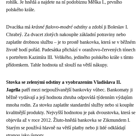
rohlík. Je hnědá a najdete na ní podobiznu Měška I., prvního
polského krále.
Dvacítka má
krásné fialovo-modré odstíny
a zdobí ji Boleslav I.
Chrabrý. Za dvacet zlotých nakoupíte základní potraviny nebo
zaplatíte drobnou službu – je to prostě bankovka, která se v běžném
životě hodí pořád. Padesátka přichází v oranžovo-červených tónech
s portrétem Kazimíra III. Velikého, jediného polského krále s tímto
přídomkem. Tahle hodnota už slouží na větší nákupy.
Stovka se zelenými odstíny a vyobrazením Vladislava II.
Jagella
patří mezi nejpoužívanější bankovky vůbec. Bankomaty ji
běžně vydávají a její hodnota zhruba odpovídá týdenním výdajům
mnoha rodin. Za stovku zaplatíte standardní služby nebo si koupíte
kvalitnější produkty. Nejvyšší hodnotou je pak dvoustovka, která se
objevila až v roce 2012. Žluto-hnědá bankovka se Zikmundem I.
Starým se používá hlavně na větší platby nebo ji lidé odkládají
stranou jako úspory.