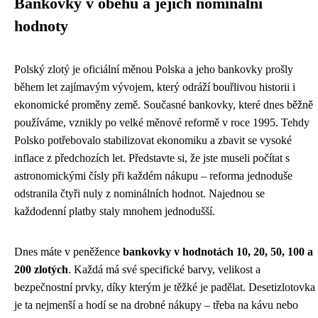
Bankovky v oběhu a jejich nominální
hodnoty
Polský zlotý je oficiální měnou Polska a jeho bankovky prošly
během let zajímavým vývojem, který odráží bouřlivou historii i
ekonomické proměny země. Současné bankovky, které dnes běžně
používáme, vznikly po velké měnové reformě v roce 1995. Tehdy
Polsko potřebovalo stabilizovat ekonomiku a zbavit se vysoké
inflace z předchozích let. Představte si, že jste museli počítat s
astronomickými čísly při každém nákupu – reforma jednoduše
odstranila čtyři nuly z nominálních hodnot. Najednou se
každodenní platby staly mnohem jednodušší.
Dnes máte v peněžence
bankovky v hodnotách 10, 20, 50, 100 a
200 zlotých
. Každá má své specifické barvy, velikost a
bezpečnostní prvky, díky kterým je těžké je padělat. Desetizlotovka
je ta nejmenší a hodí se na drobné nákupy – třeba na kávu nebo