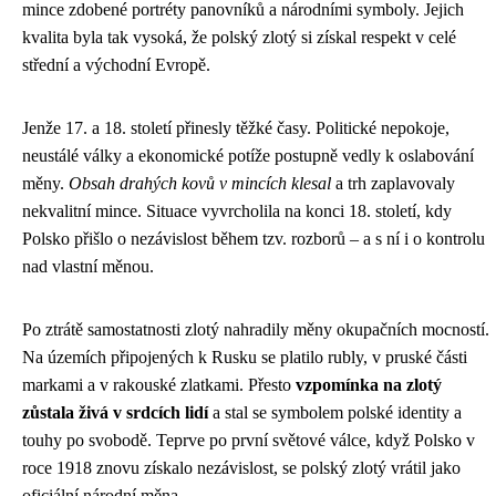
mince zdobené portréty panovníků a národními symboly. Jejich
kvalita byla tak vysoká, že polský zlotý si získal respekt v celé
střední a východní Evropě.
Jenže 17. a 18. století přinesly těžké časy. Politické nepokoje,
neustálé války a ekonomické potíže postupně vedly k oslabování
měny.
Obsah drahých kovů v mincích klesal
a trh zaplavovaly
nekvalitní mince. Situace vyvrcholila na konci 18. století, kdy
Polsko přišlo o nezávislost během tzv. rozborů – a s ní i o kontrolu
nad vlastní měnou.
Po ztrátě samostatnosti zlotý nahradily měny okupačních mocností.
Na územích připojených k Rusku se platilo rubly, v pruské části
markami a v rakouské zlatkami. Přesto
vzpomínka na zlotý
zůstala živá v srdcích lidí
a stal se symbolem polské identity a
touhy po svobodě. Teprve po první světové válce, když Polsko v
roce 1918 znovu získalo nezávislost, se polský zlotý vrátil jako
oficiální národní měna.