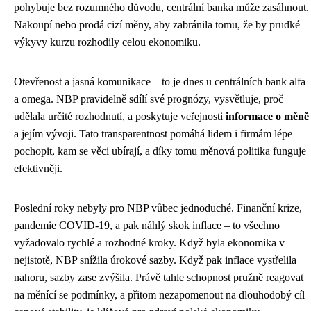
pohybuje bez rozumného důvodu, centrální banka může zasáhnout.
Nakoupí nebo prodá cizí měny, aby zabránila tomu, že by prudké
výkyvy kurzu rozhodily celou ekonomiku.
Otevřenost a jasná komunikace – to je dnes u centrálních bank alfa
a omega. NBP pravidelně sdílí své prognózy, vysvětluje, proč
udělala určité rozhodnutí, a poskytuje veřejnosti
informace o měně
a jejím vývoji. Tato transparentnost pomáhá lidem i firmám lépe
pochopit, kam se věci ubírají, a díky tomu měnová politika funguje
efektivněji.
Poslední roky nebyly pro NBP vůbec jednoduché. Finanční krize,
pandemie COVID-19, a pak náhlý skok inflace – to všechno
vyžadovalo rychlé a rozhodné kroky. Když byla ekonomika v
nejistotě, NBP snížila úrokové sazby. Když pak inflace vystřelila
nahoru, sazby zase zvýšila. Právě tahle schopnost pružně reagovat
na měnící se podmínky, a přitom nezapomenout na dlouhodobý cíl