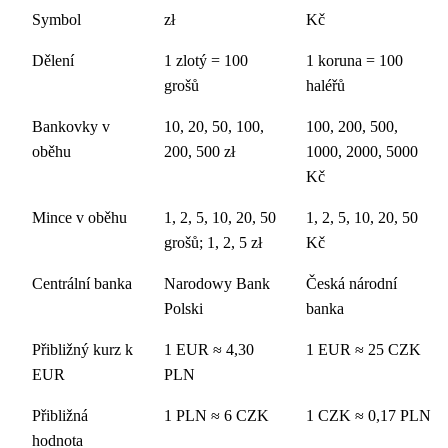
Symbol
zł
Kč
Dělení
1 zlotý = 100
1 koruna = 100
grošů
haléřů
Bankovky v
10, 20, 50, 100,
100, 200, 500,
oběhu
200, 500 zł
1000, 2000, 5000
Kč
Mince v oběhu
1, 2, 5, 10, 20, 50
1, 2, 5, 10, 20, 50
grošů; 1, 2, 5 zł
Kč
Centrální banka
Narodowy Bank
Česká národní
Polski
banka
Přibližný kurz k
1 EUR ≈ 4,30
1 EUR ≈ 25 CZK
EUR
PLN
Přibližná
1 PLN ≈ 6 CZK
1 CZK ≈ 0,17 PLN
hodnota