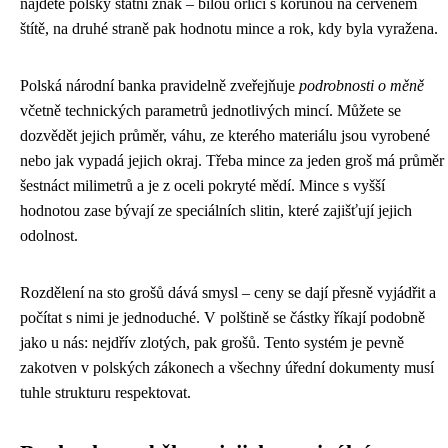
najdete polský státní znak – bílou orlici s korunou na červeném
štítě, na druhé straně pak hodnotu mince a rok, kdy byla vyražena.
Polská národní banka pravidelně zveřejňuje
podrobnosti o měně
včetně technických parametrů jednotlivých mincí. Můžete se
dozvědět jejich průměr, váhu, ze kterého materiálu jsou vyrobené
nebo jak vypadá jejich okraj. Třeba mince za jeden groš má průměr
šestnáct milimetrů a je z oceli pokryté mědí. Mince s vyšší
hodnotou zase bývají ze speciálních slitin, které zajišťují jejich
odolnost.
Rozdělení na sto grošů dává smysl – ceny se dají přesně vyjádřit a
počítat s nimi je jednoduché. V polštině se částky říkají podobně
jako u nás: nejdřív zlotých, pak grošů. Tento systém je pevně
zakotven v polských zákonech a všechny úřední dokumenty musí
tuhle strukturu respektovat.