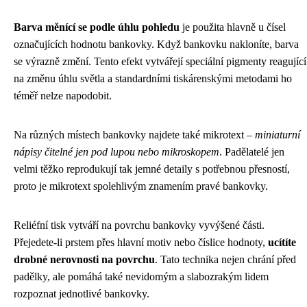
Barva měnící se podle úhlu pohledu
je použita hlavně u čísel
označujících hodnotu bankovky. Když bankovku nakloníte, barva
se výrazně změní. Tento efekt vytvářejí speciální pigmenty reagující
na změnu úhlu světla a standardními tiskárenskými metodami ho
téměř nelze napodobit.
Na různých místech bankovky najdete také mikrotext –
miniaturní
nápisy čitelné jen pod lupou nebo mikroskopem
. Padělatelé jen
velmi těžko reprodukují tak jemné detaily s potřebnou přesností,
proto je mikrotext spolehlivým znamením pravé bankovky.
Reliéfní tisk vytváří na povrchu bankovky vyvýšené části.
Přejedete-li prstem přes hlavní motiv nebo číslice hodnoty,
ucítíte
drobné nerovnosti na povrchu
. Tato technika nejen chrání před
padělky, ale pomáhá také nevidomým a slabozrakým lidem
rozpoznat jednotlivé bankovky.