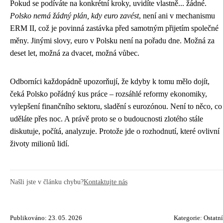
Pokud se podíváte na konkrétní kroky, uvidíte vlastně... žádné.
Polsko nemá žádný plán, kdy euro zavést
, není ani v mechanismu
ERM II, což je povinná zastávka před samotným přijetím společné
měny. Jinými slovy, euro v Polsku není na pořadu dne. Možná za
deset let, možná za dvacet, možná vůbec.
Odborníci každopádně upozorňují, že kdyby k tomu mělo dojít,
čeká Polsko pořádný kus práce – rozsáhlé reformy ekonomiky,
vylepšení finančního sektoru, sladění s eurozónou. Není to něco, co
uděláte přes noc. A právě proto se o budoucnosti zlotého stále
diskutuje, počítá, analyzuje. Protože jde o rozhodnutí, které ovlivní
životy milionů lidí.
Našli jste v článku chybu?
Kontaktujte nás
Publikováno: 23. 05. 2026
Kategorie:
Ostatní