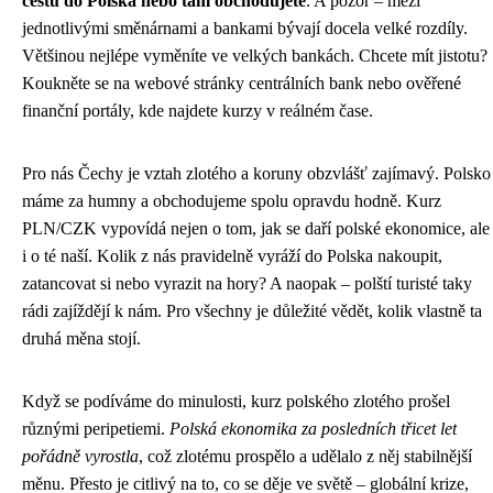
cestu do Polska nebo tam obchodujete
. A pozor – mezi
jednotlivými směnárnami a bankami bývají docela velké rozdíly.
Většinou nejlépe vyměníte ve velkých bankách. Chcete mít jistotu?
Koukněte se na webové stránky centrálních bank nebo ověřené
finanční portály, kde najdete kurzy v reálném čase.
Pro nás Čechy je vztah zlotého a koruny obzvlášť zajímavý. Polsko
máme za humny a obchodujeme spolu opravdu hodně. Kurz
PLN/CZK vypovídá nejen o tom, jak se daří polské ekonomice, ale
i o té naší. Kolik z nás pravidelně vyráží do Polska nakoupit,
zatancovat si nebo vyrazit na hory? A naopak – polští turisté taky
rádi zajíždějí k nám. Pro všechny je důležité vědět, kolik vlastně ta
druhá měna stojí.
Když se podíváme do minulosti, kurz polského zlotého prošel
různými peripetiemi.
Polská ekonomika za posledních třicet let
pořádně vyrostla
, což zlotému prospělo a udělalo z něj stabilnější
měnu. Přesto je citlivý na to, co se děje ve světě – globální krize,