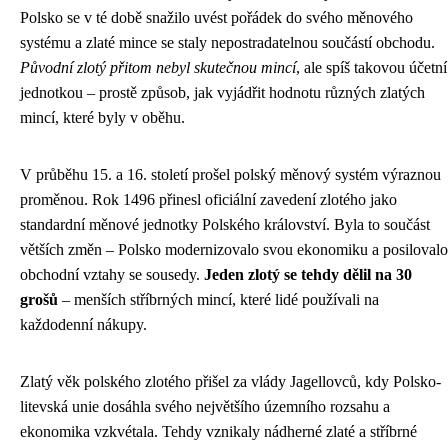
Polsko se v té době snažilo uvést pořádek do svého měnového
systému a zlaté mince se staly nepostradatelnou součástí obchodu.
Původní zlotý přitom nebyl skutečnou mincí
, ale spíš takovou účetní
jednotkou – prostě způsob, jak vyjádřit hodnotu různých zlatých
mincí, které byly v oběhu.
V průběhu 15. a 16. století prošel polský měnový systém výraznou
proměnou. Rok 1496 přinesl oficiální zavedení zlotého jako
standardní měnové jednotky Polského království. Byla to součást
větších změn – Polsko modernizovalo svou ekonomiku a posilovalo
obchodní vztahy se sousedy.
Jeden zlotý se tehdy dělil na 30
grošů
– menších stříbrných mincí, které lidé používali na
každodenní nákupy.
Zlatý věk polského zlotého přišel za vlády Jagellovců, kdy Polsko-
litevská unie dosáhla svého největšího územního rozsahu a
ekonomika vzkvétala. Tehdy vznikaly nádherné zlaté a stříbrné