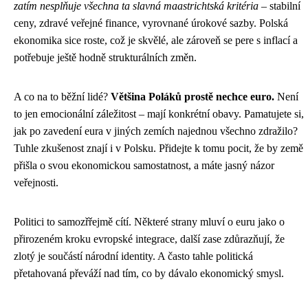
zatím nesplňuje všechna ta slavná maastrichtská kritéria
– stabilní
ceny, zdravé veřejné finance, vyrovnané úrokové sazby. Polská
ekonomika sice roste, což je skvělé, ale zároveň se pere s inflací a
potřebuje ještě hodně strukturálních změn.
A co na to běžní lidé?
Většina Poláků prostě nechce euro.
Není
to jen emocionální záležitost – mají konkrétní obavy. Pamatujete si,
jak po zavedení eura v jiných zemích najednou všechno zdražilo?
Tuhle zkušenost znají i v Polsku. Přidejte k tomu pocit, že by země
přišla o svou ekonomickou samostatnost, a máte jasný názor
veřejnosti.
Politici to samozřřejmě cítí. Některé strany mluví o euru jako o
přirozeném kroku evropské integrace, další zase zdůrazňují, že
zlotý je součástí národní identity. A často tahle politická
přetahovaná převáží nad tím, co by dávalo ekonomický smysl.