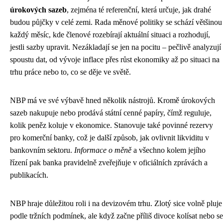
úrokových sazeb
, zejména té referenční, která určuje, jak drahé
budou půjčky v celé zemi. Rada měnové politiky se schází většinou
každý měsíc, kde členové rozebírají aktuální situaci a rozhodují,
jestli sazby upravit. Nezákladají se jen na pocitu – pečlivě analyzují
spoustu dat, od vývoje inflace přes růst ekonomiky až po situaci na
trhu práce nebo to, co se děje ve světě.
NBP má ve své výbavě hned několik nástrojů. Kromě úrokových
sazeb nakupuje nebo prodává státní cenné papíry, čímž reguluje,
kolik peněz koluje v ekonomice. Stanovuje také povinné rezervy
pro komerční banky, což je další způsob, jak ovlivnit likviditu v
bankovním sektoru.
Informace o měně
a všechno kolem jejího
řízení pak banka pravidelně zveřejňuje v oficiálních zprávách a
publikacích.
NBP hraje důležitou roli i na devizovém trhu. Zlotý sice volně pluje
podle tržních podmínek, ale když začne příliš divoce kolísat nebo se