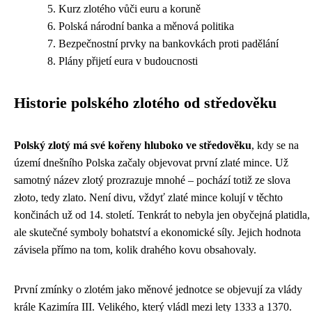
Kurz zlotého vůči euru a koruně
Polská národní banka a měnová politika
Bezpečnostní prvky na bankovkách proti padělání
Plány přijetí eura v budoucnosti
Historie polského zlotého od středověku
Polský zlotý má své kořeny hluboko ve středověku
, kdy se na
území dnešního Polska začaly objevovat první zlaté mince. Už
samotný název zlotý prozrazuje mnohé – pochází totiž ze slova
złoto, tedy zlato. Není divu, vždyť zlaté mince kolují v těchto
končinách už od 14. století. Tenkrát to nebyla jen obyčejná platidla,
ale skutečné symboly bohatství a ekonomické síly. Jejich hodnota
závisela přímo na tom, kolik drahého kovu obsahovaly.
První zmínky o zlotém jako měnové jednotce se objevují za vlády
krále Kazimíra III. Velikého, který vládl mezi lety 1333 a 1370.