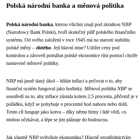
Polská národní banka a měnová politika
Polská národní banka
, kterou všichni znají pod zkratkou NBP
(Narodowy Bank Polski), tvoří skutečný pilíř polského finančního
systému. Od svého založení v roce 1945 má na starosti stabilitu
polské měny –
zlotého
. Její hlavní mise? Udržet ceny pod
kontrolou a zároveň pomáhat polské ekonomice růst pomocí chytře
nastavené měnové politiky.
NBP má jasně daný úkol – hlídat inflaci a pečovat o to, aby
finanční systém fungoval jako hodinky.
Měnová politika NBP
se
soustředí na to, aby inflace zůstala kolem 2,5 procenta, přičemž je v
pořádku, když se pohybuje o procentní bod nahoru nebo dolů.
Tento cíl funguje jako kotva – díky němu firmy i lidé vědí, co
mohou očekávat, a lépe se jim plánuje do budoucna.
Jak vlastně NBP ovlivňuje ekonomiku? Hlavně prostřednictvím