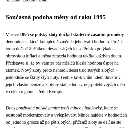
Současná podoba měny od roku 1995
V roce 1995 se polský zloty dočkal skutečně zásadní proměny
–
denominace, která kompletně změnila jeho tvář i hodnotu. Proč k
tomu došlo? Začátkem devadesátých let se Polsko potýkalo s
obrovskou inflací a měna ztrácela hodnotu takřka každým dnem.
Představte si, že by vám za pár měsíců klesla hodnota úspor na
zlomek. Nový zloty proto nahradil deset tisíc starých zlotých –
jednoduše se škrtly čtyři nuly. Tenhle krok vrátil lidem důvěru v
jejich vlastní peníze a zloty se stal jednou z nejspolehlivějších měn
v celém regionu střední Evropy.
Dnes používané polské peníze tvoří mince i bankovky
, které se
postupně modernizovaly a vylepšovaly. Mince najdete v hodnotách
od jednoho grosze až po pět zlotých, přičemž zloty se dělí na sto