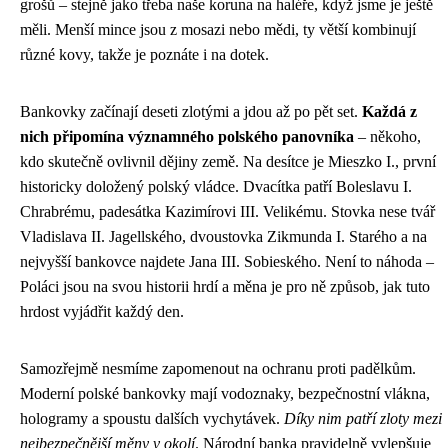
grošů – stejně jako třeba naše koruna na haléře, když jsme je ještě
měli. Menší mince jsou z mosazi nebo mědi, ty větší kombinují
různé kovy, takže je poznáte i na dotek.
Bankovky začínají deseti zlotými a jdou až po pět set.
Každá z
nich připomína významného polského panovníka
– někoho,
kdo skutečně ovlivnil dějiny země. Na desítce je Mieszko I., první
historicky doložený polský vládce. Dvacítka patří Boleslavu I.
Chrabrému, padesátka Kazimírovi III. Velikému. Stovka nese tvář
Vladislava II. Jagellského, dvoustovka Zikmunda I. Starého a na
nejvyšší bankovce najdete Jana III. Sobieského. Není to náhoda –
Poláci jsou na svou historii hrdí a měna je pro ně způsob, jak tuto
hrdost vyjádřit každý den.
Samozřejmě nesmíme zapomenout na ochranu proti padělkům.
Moderní polské bankovky mají vodoznaky, bezpečnostní vlákna,
hologramy a spoustu dalších vychytávek.
Díky nim patří zloty mezi
nejbezpečnější měny v okolí
. Národní banka pravidelně vylepšuje