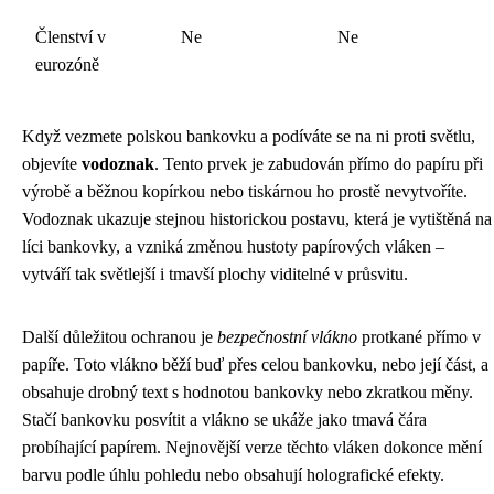
Členství v
Ne
Ne
eurozóně
Když vezmete polskou bankovku a podíváte se na ni proti světlu,
objevíte
vodoznak
. Tento prvek je zabudován přímo do papíru při
výrobě a běžnou kopírkou nebo tiskárnou ho prostě nevytvoříte.
Vodoznak ukazuje stejnou historickou postavu, která je vytištěná na
líci bankovky, a vzniká změnou hustoty papírových vláken –
vytváří tak světlejší i tmavší plochy viditelné v průsvitu.
Další důležitou ochranou je
bezpečnostní vlákno
protkané přímo v
papíře. Toto vlákno běží buď přes celou bankovku, nebo její část, a
obsahuje drobný text s hodnotou bankovky nebo zkratkou měny.
Stačí bankovku posvítit a vlákno se ukáže jako tmavá čára
probíhající papírem. Nejnovější verze těchto vláken dokonce mění
barvu podle úhlu pohledu nebo obsahují holografické efekty.