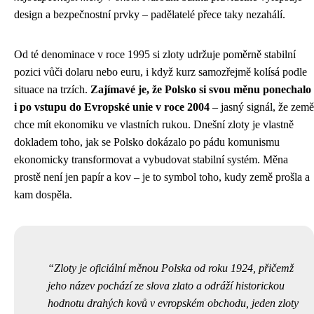
design a bezpečnostní prvky – padělatelé přece taky nezahálí.
Od té denominace v roce 1995 si zloty udržuje poměrně stabilní
pozici vůči dolaru nebo euru, i když kurz samozřejmě kolísá podle
situace na trzích.
Zajímavé je, že Polsko si svou měnu ponechalo
i po vstupu do Evropské unie v roce 2004
– jasný signál, že země
chce mít ekonomiku ve vlastních rukou. Dnešní zloty je vlastně
dokladem toho, jak se Polsko dokázalo po pádu komunismu
ekonomicky transformovat a vybudovat stabilní systém. Měna
prostě není jen papír a kov – je to symbol toho, kudy země prošla a
kam dospěla.
Zloty je oficiální měnou Polska od roku 1924, přičemž
jeho název pochází ze slova zlato a odráží historickou
hodnotu drahých kovů v evropském obchodu, jeden zloty