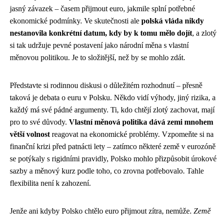
jasný závazek – časem přijmout euro, jakmile splní potřebné
ekonomické podmínky. Ve skutečnosti ale
polská vláda nikdy
nestanovila konkrétní datum, kdy by k tomu mělo dojít
, a zlotý
si tak udržuje pevné postavení jako národní měna s vlastní
měnovou politikou. Je to složitější, než by se mohlo zdát.
Představte si rodinnou diskusi o důležitém rozhodnutí – přesně
taková je debata o euru v Polsku. Někdo vidí výhody, jiný rizika, a
každý má své pádné argumenty. Ti, kdo chtějí zlotý zachovat, mají
pro to své důvody.
Vlastní měnová politika dává zemi mnohem
větší volnost
reagovat na ekonomické problémy. Vzpomeňte si na
finanční krizi před patnácti lety – zatímco některé země v eurozóně
se potýkaly s rigidními pravidly, Polsko mohlo přizpůsobit úrokové
sazby a měnový kurz podle toho, co zrovna potřebovalo. Tahle
flexibilita není k zahození.
Jenže ani kdyby Polsko chtělo euro přijmout zítra, nemůže.
Země