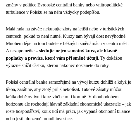
změny v politice Evropské centrální banky nebo vnitropolitické
turbulence v Polsku se na něm vždycky podepíšou.
Malá rada na závěr: nekupujte zloty na letišti nebo v turistických
centrech, pokud to není nutné. Kurzy tam bývají dost nevýhodné.
Mnohem lépe na tom budete v běžných směnárnách v centru měst.
A nezapomeňte –
sledujte nejen samotný kurz, ale hlavně
poplatky a provize, které vám při směně účtují
. Ty dokážou
výrazně snížit částku, kterou nakonec dostanete do ruky.
Polská centrální banka samozřejmě na vývoj kurzu dohlíží a když je
třeba, zasáhne, aby zlotý příliš nekolísal. Takové zásahy můžou
krátkodobě ovlivnit kurz vůči euru i koruně. V dlouhodobém
horizontu ale rozhodují hlavně základní ekonomické ukazatele – jak
roste hospodářství, kolik lidí má práci, jak vypadá obchodní bilance
nebo jestli do země proudí investice.