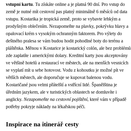
vstupní kartu
. Tu získáte online a je platná 90 dní. Pro vstup do
země je nutné mít cestovní pas platný minimálně 6 měsíců od data
vstupu. Kostarika je tropická země, proto se vybavte lehkým a
prodyšným oblečením. Nezapomeňte na plavky, pokrývku hlavy a
opalovací krém s vysokým ochranným faktorem. Pro výlety do
deštného pralesa se vám budou hodit pohodlné boty do terénu a
pláštěnka. Měnou v Kostarice je kostarický colón, ale bez problémů
zde zaplatíte i americkými dolary. Kreditní karty jsou akceptovány
ve většině hotelů a restaurací ve městech, ale na menších vesnicích
se vyplatí mít u sebe hotovost. Vodu z kohoutku je možné pít ve
větších městech, ale doporučuje se kupovat balenou vodu.
Kostaričané jsou velmi přátelští a vstřícní lidé. Španělština je
úředním jazykem, ale v turistických oblastech se domluvíte i
anglicky.
Nezapomeňte na cestovní pojištění
, které vám v případě
potřeby pokryje náklady na lékařskou péči.
Inspirace na itinerář cesty