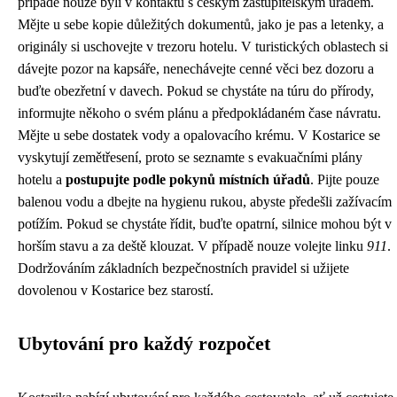
případě nouze byli v kontaktu s českým zastupitelským úřadem.
Mějte u sebe kopie důležitých dokumentů, jako je pas a letenky, a
originály si uschovejte v trezoru hotelu. V turistických oblastech si
dávejte pozor na kapsáře, nenechávejte cenné věci bez dozoru a
buďte obezřetní v davech. Pokud se chystáte na túru do přírody,
informujte někoho o svém plánu a předpokládaném čase návratu.
Mějte u sebe dostatek vody a opalovacího krému. V Kostarice se
vyskytují zemětřesení, proto se seznamte s evakuačními plány
hotelu a
postupujte podle pokynů místních úřadů
. Pijte pouze
balenou vodu a dbejte na hygienu rukou, abyste předešli zažívacím
potížím. Pokud se chystáte řídit, buďte opatrní, silnice mohou být v
horším stavu a za deště klouzat. V případě nouze volejte linku
911
.
Dodržováním základních bezpečnostních pravidel si užijete
dovolenou v Kostarice bez starostí.
Ubytování pro každý rozpočet