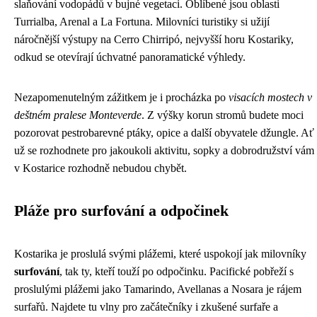
slaňování vodopádů v bujné vegetaci. Oblíbené jsou oblasti
Turrialba, Arenal a La Fortuna. Milovníci turistiky si užijí
náročnější výstupy na Cerro Chirripó, nejvyšší horu Kostariky,
odkud se otevírají úchvatné panoramatické výhledy.
Nezapomenutelným zážitkem je i procházka po
visacích mostech v
deštném pralese Monteverde
. Z výšky korun stromů budete moci
pozorovat pestrobarevné ptáky, opice a další obyvatele džungle. Ať
už se rozhodnete pro jakoukoli aktivitu, sopky a dobrodružství vám
v Kostarice rozhodně nebudou chybět.
Pláže pro surfování a odpočinek
Kostarika je proslulá svými plážemi, které uspokojí jak milovníky
surfování
, tak ty, kteří touží po odpočinku. Pacifické pobřeží s
proslulými plážemi jako Tamarindo, Avellanas a Nosara je rájem
surfařů. Najdete tu vlny pro začátečníky i zkušené surfaře a