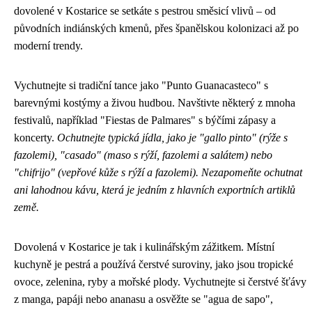
dovolené v Kostarice se setkáte s pestrou směsicí vlivů – od
původních indiánských kmenů, přes španělskou kolonizaci až po
moderní trendy.
Vychutnejte si tradiční tance jako "Punto Guanacasteco" s
barevnými kostýmy a živou hudbou. Navštivte některý z mnoha
festivalů, například "Fiestas de Palmares" s býčími zápasy a
koncerty.
Ochutnejte typická jídla, jako je "gallo pinto" (rýže s
fazolemi), "casado" (maso s rýží, fazolemi a salátem) nebo
"chifrijo" (vepřové kůže s rýží a fazolemi). Nezapomeňte ochutnat
ani lahodnou kávu, která je jedním z hlavních exportních artiklů
země.
Dovolená v Kostarice je tak i kulinářským zážitkem. Místní
kuchyně je pestrá a používá čerstvé suroviny, jako jsou tropické
ovoce, zelenina, ryby a mořské plody. Vychutnejte si čerstvé šťávy
z manga, papáji nebo ananasu a osvěžte se "agua de sapo",