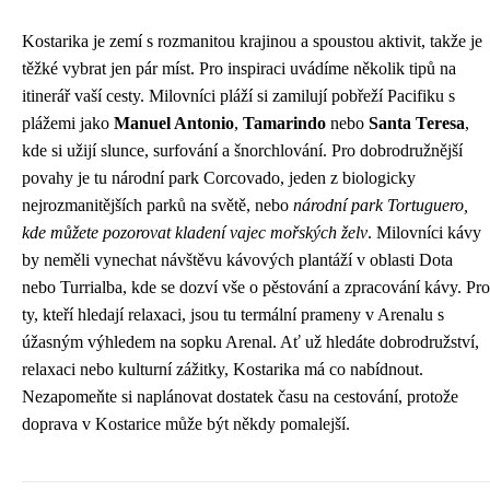
Kostarika je zemí s rozmanitou krajinou a spoustou aktivit, takže je
těžké vybrat jen pár míst. Pro inspiraci uvádíme několik tipů na
itinerář vaší cesty. Milovníci pláží si zamilují pobřeží Pacifiku s
plážemi jako
Manuel Antonio
,
Tamarindo
nebo
Santa Teresa
,
kde si užijí slunce, surfování a šnorchlování. Pro dobrodružnější
povahy je tu národní park Corcovado, jeden z biologicky
nejrozmanitějších parků na světě, nebo
národní park Tortuguero,
kde můžete pozorovat kladení vajec mořských želv
. Milovníci kávy
by neměli vynechat návštěvu kávových plantáží v oblasti Dota
nebo Turrialba, kde se dozví vše o pěstování a zpracování kávy. Pro
ty, kteří hledají relaxaci, jsou tu termální prameny v Arenalu s
úžasným výhledem na sopku Arenal. Ať už hledáte dobrodružství,
relaxaci nebo kulturní zážitky, Kostarika má co nabídnout.
Nezapomeňte si naplánovat dostatek času na cestování, protože
doprava v Kostarice může být někdy pomalejší.