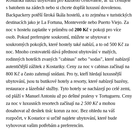
Kostarika nabízí ubytování pro každého cestovatele, ať už cestujete
s batohem na zádech nebo si chcete dopřát luxusní dovolenou.
Backpackery potěší široká škála hostelů, a to zejména v turistických
destinacích jako je La Fortuna, Monteverde nebo Puerto Viejo. Za
noc v hostelu zaplatíte v průměru od
200 Kč
v pokoji pro více
osob. Pokud preferujete soukromí, můžete se ubytovat v
soukromých pokojích, které hostely také nabízí, a to od 500 Kč za
noc. Mnoho cestovatelů dává přednost ubytování v malých,
rodinných hotelích zvaných "cabinas" nebo "sodas", které nabízejí
autentičtější zážitek z Kostariky. Ceny za noc v cabinas začínají na
800 Kč a často zahrnují snídani. Pro ty, kteří hledají luxusnější
ubytování, jsou tu butikové hotely a resorty, které nabízejí bazény,
restaurace a lázeňské služby. Tyto hotely se nacházejí po celé zemi,
od pláží v Manuel Antoniu až po deštné pralesy v Tortugueru. Ceny
za noc v luxusních resortech začínají na
2 500 Kč
a mohou
dosahovat až desítek tisíc korun za noc. Bez ohledu na váš
rozpočet, v Kostarice si určitě najdete ubytování, které bude
vyhovovat vašim potřebám a preferencím.