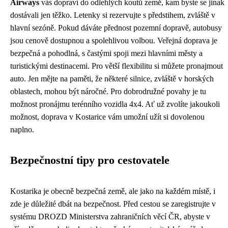
Airways
vás dopraví do odlehlých koutů země, kam byste se jinak
dostávali jen těžko. Letenky si rezervujte s předstihem, zvláště v
hlavní sezóně. Pokud dáváte přednost pozemní dopravě, autobusy
jsou cenově dostupnou a spolehlivou volbou. Veřejná doprava je
bezpečná a pohodlná, s častými spoji mezi hlavními městy a
turistickými destinacemi. Pro větší flexibilitu si můžete pronajmout
auto. Jen mějte na paměti, že některé silnice, zvláště v horských
oblastech, mohou být náročné. Pro dobrodružné povahy je tu
možnost pronájmu terénního vozidla 4x4. Ať už zvolíte jakoukoli
možnost, doprava v Kostarice vám umožní užít si dovolenou
naplno.
Bezpečnostní tipy pro cestovatele
Kostarika je obecně bezpečná země, ale jako na každém místě, i
zde je důležité dbát na bezpečnost. Před cestou se zaregistrujte v
systému DROZD Ministerstva zahraničních věcí ČR, abyste v