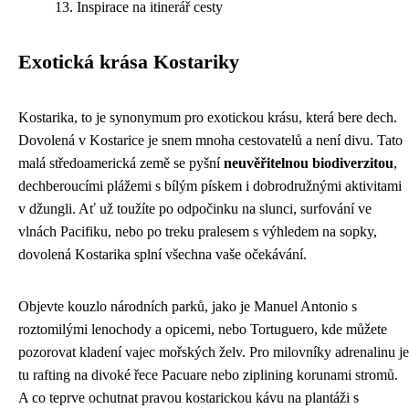
Inspirace na itinerář cesty
Exotická krása Kostariky
Kostarika, to je synonymum pro exotickou krásu, která bere dech.
Dovolená v Kostarice je snem mnoha cestovatelů a není divu. Tato
malá středoamerická země se pyšní
neuvěřitelnou biodiverzitou
,
dechberoucími plážemi s bílým pískem i dobrodružnými aktivitami
v džungli. Ať už toužíte po odpočinku na slunci, surfování ve
vlnách Pacifiku, nebo po treku pralesem s výhledem na sopky,
dovolená Kostarika splní všechna vaše očekávání.
Objevte kouzlo národních parků, jako je Manuel Antonio s
roztomilými lenochody a opicemi, nebo Tortuguero, kde můžete
pozorovat kladení vajec mořských želv. Pro milovníky adrenalinu je
tu rafting na divoké řece Pacuare nebo ziplining korunami stromů.
A co teprve ochutnat pravou kostarickou kávu na plantáži s