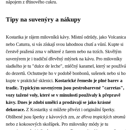
nápojem z třtinového cukru.
Tipy na suvenýry a nákupy
Kostarika je rájem milovníků kávy. Místní odrůdy, jako Volcanica
nebo Caturra, si vás získají svou lahodnou chutí a vůní. Kupte si
čerstvě pražená zrna v některé z farem nebo na trzích. Skvělým
suvenýrem je i tradiční dřevěný mlýnek na kávu. Pro milovníky
sladkého je tu "dulce de leche", mléčný karamel, který se používá
do dezertů. Ochutnejte ho v podobě bonbonů, sušenek nebo si ho
kupte v praktické sklenici.
Kostarické řemeslo je plné barev a
tradic. Typickým suvenýrem jsou pestrobarevné "carretas",
vozy tažené voly, které se v minulosti používaly k přepravě
kávy. Dnes je zdobí umělci a prodávají se jako krásné
dekorace.
Z Kostariky si můžete přivézt i originální šperky.
Oblíbené jsou šperky z kávových zrn,
ze dřeva tropických stromů
nebo z kokosových skořápek. Pro milovníky módy je tu