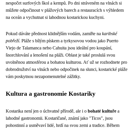
nespočet surfových škol a kempů. Po dni stráveném na vlnách si
můžete odpočinout v plážových barech a restauracích s výhledem
na oceán a vychutnat si lahodnou kostarickou kuchyni.
Pokud dáváte přednost klidnějším vodám, zamiřte na
karibské
pobřeží
. Pláže s bílým pískem a tyrkysovou vodou jako Puerto
Viejo de Talamanca nebo Cahuita jsou ideální pro koupání,
šnorchlování a lenošení na pláži. Oblast je také proslulá svou
uvolněnou atmosférou a bohatou kulturou. Ať už se rozhodnete pro
dobrodružství na vlnách nebo odpočinek na slunci, kostarické pláže
vám poskytnou nezapomenutelné zážitky.
Kultura a gastronomie Kostariky
Kostarika není jen o úchvatné přírodě, ale i o
bohaté kultuře
a
lahodné gastronomii. Kostaričané, známí jako "Ticos", jsou
pohostinní a usměvaví lidé, hrdí na svou zemi a tradice. Během