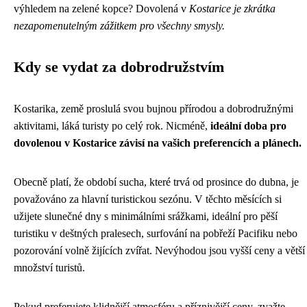
výhledem na zelené kopce? Dovolená v
Kostarice je zkrátka
nezapomenutelným zážitkem pro všechny smysly.
Kdy se vydat za dobrodružstvím
Kostarika, země proslulá svou bujnou přírodou a dobrodružnými
aktivitami, láká turisty po celý rok. Nicméně,
ideální doba pro
dovolenou v Kostarice závisí na vašich preferencích a plánech.
Obecně platí, že období sucha, které trvá od prosince do dubna, je
považováno za hlavní turistickou sezónu. V těchto měsících si
užijete slunečné dny s minimálními srážkami, ideální pro pěší
turistiku v deštných pralesech, surfování na pobřeží Pacifiku nebo
pozorování volně žijících zvířat. Nevýhodou jsou vyšší ceny a větší
množství turistů.
Pokud preferujete klidnější atmosféru a příznivější ceny, zvažte