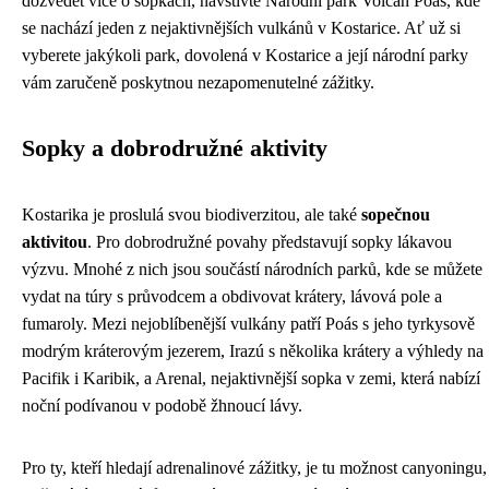
dozvědět více o sopkách, navštivte Národní park Volcán Poás, kde
se nachází jeden z nejaktivnějších vulkánů v Kostarice. Ať už si
vyberete jakýkoli park, dovolená v Kostarice a její národní parky
vám zaručeně poskytnou nezapomenutelné zážitky.
Sopky a dobrodružné aktivity
Kostarika je proslulá svou biodiverzitou, ale také
sopečnou
aktivitou
. Pro dobrodružné povahy představují sopky lákavou
výzvu. Mnohé z nich jsou součástí národních parků, kde se můžete
vydat na túry s průvodcem a obdivovat krátery, lávová pole a
fumaroly. Mezi nejoblíbenější vulkány patří Poás s jeho tyrkysově
modrým kráterovým jezerem, Irazú s několika krátery a výhledy na
Pacifik i Karibik, a Arenal, nejaktivnější sopka v zemi, která nabízí
noční podívanou v podobě žhnoucí lávy.
Pro ty, kteří hledají adrenalinové zážitky, je tu možnost canyoningu,