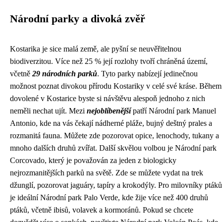
Národní parky a divoká zvěř
Kostarika je sice malá země, ale pyšní se neuvěřitelnou
biodiverzitou. Více než 25 % její rozlohy tvoří chráněná území,
včetně
29 národních parků
. Tyto parky nabízejí jedinečnou
možnost poznat divokou přírodu Kostariky v celé své kráse. Během
dovolené v Kostarice byste si návštěvu alespoň jednoho z nich
neměli nechat ujít. Mezi
nejoblíbenější
patří Národní park Manuel
Antonio, kde na vás čekají nádherné pláže, bujný deštný prales a
rozmanitá fauna. Můžete zde pozorovat opice, lenochody, tukany a
mnoho dalších druhů zvířat. Další skvělou volbou je Národní park
Corcovado, který je považován za jeden z biologicky
nejrozmanitějších parků na světě. Zde se můžete vydat na trek
džunglí, pozorovat jaguáry, tapíry a krokodýly. Pro milovníky ptáků
je ideální Národní park Palo Verde, kde žije více než 400 druhů
ptáků, včetně ibisů, volavek a kormoránů. Pokud se chcete