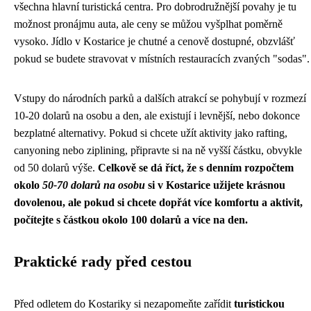
všechna hlavní turistická centra. Pro dobrodružnější povahy je tu
možnost pronájmu auta, ale ceny se můžou vyšplhat poměrně
vysoko. Jídlo v Kostarice je chutné a cenově dostupné, obzvlášť
pokud se budete stravovat v místních restauracích zvaných "sodas".
Vstupy do národních parků a dalších atrakcí se pohybují v rozmezí
10-20 dolarů na osobu a den, ale existují i levnější, nebo dokonce
bezplatné alternativy. Pokud si chcete užít aktivity jako rafting,
canyoning nebo ziplining, připravte si na ně vyšší částku, obvykle
od 50 dolarů výše.
Celkově se dá říct, že s denním rozpočtem
okolo
50-70 dolarů na osobu
si v Kostarice užijete krásnou
dovolenou, ale pokud si chcete dopřát více komfortu a aktivit,
počítejte s částkou okolo 100 dolarů a více na den.
Praktické rady před cestou
Před odletem do Kostariky si nezapomeňte zařídit
turistickou