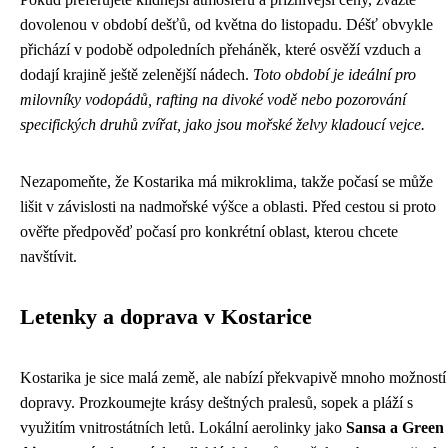
dovolenou v období dešťů, od května do listopadu. Déšť obvykle
přichází v podobě odpoledních přeháněk, které osvěží vzduch a
dodají krajině ještě zelenější nádech.
Toto období je ideální pro
milovníky vodopádů, rafting na divoké vodě nebo pozorování
specifických druhů zvířat, jako jsou mořské želvy kladoucí vejce.
Nezapomeňte, že Kostarika má mikroklima, takže počasí se může
lišit v závislosti na nadmořské výšce a oblasti. Před cestou si proto
ověřte předpověď počasí pro konkrétní oblast, kterou chcete
navštívit.
Letenky a doprava v Kostarice
Kostarika je sice malá země, ale nabízí překvapivě mnoho možností
dopravy. Prozkoumejte krásy deštných pralesů, sopek a pláží s
využitím vnitrostátních letů. Lokální aerolinky jako
Sansa a Green