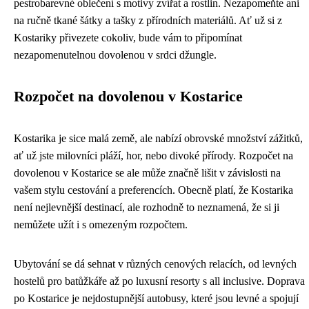
pestrobarevné oblečení s motivy zvířat a rostlin. Nezapomeňte ani
na ručně tkané šátky a tašky z přírodních materiálů. Ať už si z
Kostariky přivezete cokoliv, bude vám to připomínat
nezapomenutelnou dovolenou v srdci džungle.
Rozpočet na dovolenou v Kostarice
Kostarika je sice malá země, ale nabízí obrovské množství zážitků,
ať už jste milovníci pláží, hor, nebo divoké přírody. Rozpočet na
dovolenou v Kostarice se ale může značně lišit v závislosti na
vašem stylu cestování a preferencích. Obecně platí, že Kostarika
není nejlevnější destinací, ale rozhodně to neznamená, že si ji
nemůžete užít i s omezeným rozpočtem.
Ubytování se dá sehnat v různých cenových relacích, od levných
hostelů pro batůžkáře až po luxusní resorty s all inclusive. Doprava
po Kostarice je nejdostupnější autobusy, které jsou levné a spojují