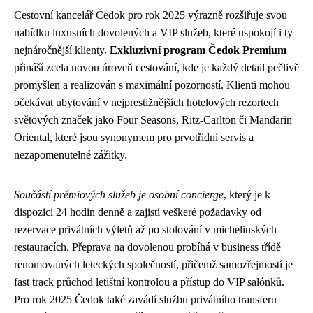
Cestovní kancelář Čedok pro rok 2025 výrazně rozšiřuje svou
nabídku luxusních dovolených a VIP služeb, které uspokojí i ty
nejnáročnější klienty.
Exkluzivní program Čedok Premium
přináší zcela novou úroveň cestování, kde je každý detail pečlivě
promyšlen a realizován s maximální pozorností. Klienti mohou
očekávat ubytování v nejprestižnějších hotelových rezortech
světových značek jako Four Seasons, Ritz-Carlton či Mandarin
Oriental, které jsou synonymem pro prvotřídní servis a
nezapomenutelné zážitky.
Součástí prémiových služeb je osobní concierge
, který je k
dispozici 24 hodin denně a zajistí veškeré požadavky od
rezervace privátních výletů až po stolování v michelinských
restauracích. Přeprava na dovolenou probíhá v business třídě
renomovaných leteckých společností, přičemž samozřejmostí je
fast track průchod letištní kontrolou a přístup do VIP salónků.
Pro rok 2025 Čedok také zavádí službu privátního transferu