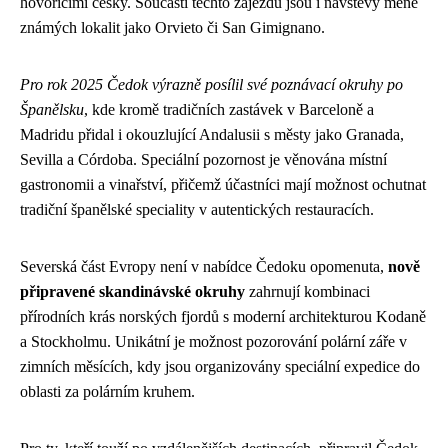
hovořícími česky. Součástí těchto zájezdů jsou i návštěvy méně
známých lokalit jako Orvieto či San Gimignano.
Pro rok 2025 Čedok výrazně posílil své poznávací okruhy po
Španělsku
, kde kromě tradičních zastávek v Barceloně a
Madridu přidal i okouzlující Andalusii s městy jako Granada,
Sevilla a Córdoba. Speciální pozornost je věnována místní
gastronomii a vinařství, přičemž účastníci mají možnost ochutnat
tradiční španělské speciality v autentických restauracích.
Severská část Evropy není v nabídce Čedoku opomenuta,
nově
připravené skandinávské okruhy
zahrnují kombinaci
přírodních krás norských fjordů s moderní architekturou Kodaně
a Stockholmu. Unikátní je možnost pozorování polární záře v
zimních měsících, kdy jsou organizovány speciální expedice do
oblasti za polárním kruhem.