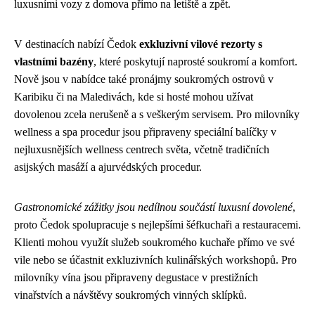
luxusními vozy z domova přímo na letiště a zpět.
V destinacích nabízí Čedok
exkluzivní vilové rezorty s
vlastními bazény
, které poskytují naprosté soukromí a komfort.
Nově jsou v nabídce také pronájmy soukromých ostrovů v
Karibiku či na Maledivách, kde si hosté mohou užívat
dovolenou zcela nerušeně a s veškerým servisem. Pro milovníky
wellness a spa procedur jsou připraveny speciální balíčky v
nejluxusnějších wellness centrech světa, včetně tradičních
asijských masáží a ajurvédských procedur.
Gastronomické zážitky jsou nedílnou součástí luxusní dovolené
,
proto Čedok spolupracuje s nejlepšími šéfkuchaři a restauracemi.
Klienti mohou využít služeb soukromého kuchaře přímo ve své
vile nebo se účastnit exkluzivních kulinářských workshopů. Pro
milovníky vína jsou připraveny degustace v prestižních
vinařstvích a návštěvy soukromých vinných sklípků.