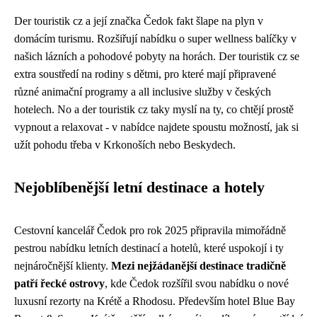
Der touristik cz a její značka Čedok fakt šlape na plyn v
domácím turismu. Rozšiřují nabídku o super wellness balíčky v
našich lázních a pohodové pobyty na horách.
Der touristik cz
se
extra soustředí na rodiny s dětmi, pro které mají připravené
různé animační programy a all inclusive služby v českých
hotelech. No a der touristik cz taky myslí na ty, co chtějí prostě
vypnout a relaxovat - v nabídce najdete spoustu možností, jak si
užít pohodu třeba v Krkonoších nebo Beskydech.
Nejoblíbenější letní destinace a hotely
Cestovní kancelář Čedok pro rok 2025 připravila mimořádně
pestrou nabídku letních destinací a hotelů, které uspokojí i ty
nejnáročnější klienty.
Mezi nejžádanější destinace tradičně
patří řecké ostrovy
, kde Čedok rozšířil svou nabídku o nové
luxusní rezorty na Krétě a Rhodosu. Především hotel Blue Bay