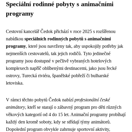
Speciální rodinné pobyty s animačními
programy
Cestovní kancelář Čedok přichází v roce 2025 s rozšířenou
nabídkou
speciálních rodinných pobytů s animačními
programy
, které jsou navrženy tak, aby uspokojily potřeby jak
nejmenších cestovatelů, tak jejich rodičů. Tyto jedinečné
programy jsou dostupné v pečlivě vybraných hotelových
komplexech napříč oblíbenými destinacemi, jako jsou řecké
ostrovy, Turecká riviéra, španělské pobřeží či bulharské
letoviska.
V rámci těchto pobytů Čedok nabízí
profesionální české
animátory
, kteří se starají o zábavný program pro děti různých
věkových kategorií od 4 do 15 let. Animační programy probíhají
každý den kromě soboty, kdy se střídají týmy animátorů.
Dopolední program obvykle zahrnuje sportovní aktivity,