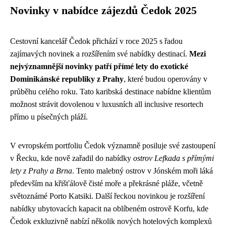
Novinky v nabídce zájezdů Čedok 2025
Cestovní kancelář Čedok přichází v roce 2025 s řadou
zajímavých novinek a rozšířením své nabídky destinací.
Mezi
nejvýznamnější novinky patří přímé lety do exotické
Dominikánské republiky z Prahy
, které budou operovány v
průběhu celého roku. Tato karibská destinace nabídne klientům
možnost strávit dovolenou v luxusních all inclusive resortech
přímo u písečných pláží.
V evropském portfoliu Čedok významně posiluje své zastoupení
v Řecku, kde nově zařadil do nabídky
ostrov Lefkada s přímými
lety z Prahy a Brna
. Tento malebný ostrov v Jónském moři láká
především na křišťálově čisté moře a překrásné pláže, včetně
světoznámé Porto Katsiki. Další řeckou novinkou je rozšíření
nabídky ubytovacích kapacit na oblíbeném ostrově Korfu, kde
Čedok exkluzivně nabízí několik nových hotelových komplexů