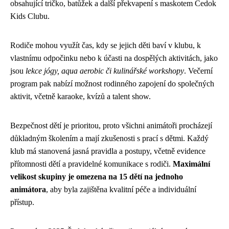
obsahující tričko, batůžek a další překvapení s maskotem Čedok
Kids Clubu.
Rodiče mohou využít čas, kdy se jejich děti baví v klubu, k
vlastnímu odpočinku nebo k účasti na dospělých aktivitách, jako
jsou
lekce jógy, aqua aerobic či kulinářské workshopy
. Večerní
program pak nabízí možnost rodinného zapojení do společných
aktivit, včetně karaoke, kvízů a talent show.
Bezpečnost dětí je prioritou, proto všichni animátoři procházejí
důkladným školením a mají zkušenosti s prací s dětmi. Každý
klub má stanovená jasná pravidla a postupy, včetně evidence
přítomnosti dětí a pravidelné komunikace s rodiči.
Maximální
velikost skupiny je omezena na 15 dětí na jednoho
animátora
, aby byla zajištěna kvalitní péče a individuální
přístup.