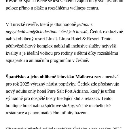
Resort & Spa na Krétě se těší velkému zájmu díky své prvotřídní
poloze přímo u pláže a rozsáhlému wellness centru.
V Turecké riviéře, která je dlouhodobě
jednou z
nejvyhledávanějších destinací českých turistů
, Čedok exkluzivně
nabízí oblíbený resort Limak Limra Hotel & Resort. Tento
pětihvězdičkový komplex nabízí all inclusive služby nejvyšší
kvality a je ideální volbou pro rodiny s dětmi díky rozsáhlému
aquaparku a animačním programům v češtině.
Španělsko a jeho oblíbené letovisko Mallorca
zaznamenává
pro rok 2025 výrazný nárůst poptávky. Čedok zde představuje
nový adults only hotel Pure Salt Port Adriano, který je určen
výhradně pro dospělé hosty hledající klid a relaxaci. Tento
boutique hotel nabízí špičkové služby, včetně michelinské
restaurace a panoramatického infinity bazénu.