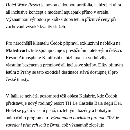
Hotel Wave Resort
je novou chloubou portfolia, nabízející ultra
all inclusive koncept a moderní aquapark přímo v areálu.
Významnou výhodou je krátká doba letu a příznivé ceny při
zachování vysoké kvality služeb.
Pro náročnější klientelu Čedok připravil exkluzivní nabídku na
Maledivách
, kde spolupracuje s prestižními hotelovými řetězci.
Resort Atmosphere Kanifushi nabízí luxusní vodní vily s
vlastním bazénem a prémiové all inclusive služby. Díky přímým
letům z Prahy se tato exotická destinace stává dostupnější pro
české turisty.
V Itálii se největší pozornosti těší oblast Kalábrie, kde Čedok
představuje nový rodinný resort TH Le Castella Baia degli Dei.
Hotel se pyšní vlastní pláží, rozlehlými bazény a bohatým
animačním programem.
Významnou novinkou pro rok 2025 je
zavedení přímých letů z Brna
, což významně zlepšuje