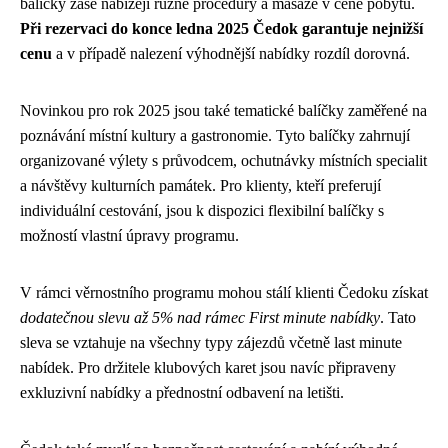
balíčky zase nabízejí různé procedury a masáže v ceně pobytu.
Při rezervaci do konce ledna 2025 Čedok garantuje nejnižší
cenu
a v případě nalezení výhodnější nabídky rozdíl dorovná.
Novinkou pro rok 2025 jsou také tematické balíčky zaměřené na
poznávání místní kultury a gastronomie. Tyto balíčky zahrnují
organizované výlety s průvodcem, ochutnávky místních specialit
a návštěvy kulturních památek. Pro klienty, kteří preferují
individuální cestování, jsou k dispozici flexibilní balíčky s
možností vlastní úpravy programu.
V rámci věrnostního programu mohou stálí klienti Čedoku získat
dodatečnou slevu až 5% nad rámec First minute nabídky
. Tato
sleva se vztahuje na všechny typy zájezdů včetně last minute
nabídek. Pro držitele klubových karet jsou navíc připraveny
exkluzivní nabídky a přednostní odbavení na letišti.