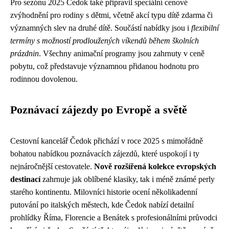
Pro sezónu 2025 Čedok také připravil speciální cenové
zvýhodnění pro rodiny s dětmi, včetně akcí typu dítě zdarma či
významných slev na druhé dítě. Součástí nabídky jsou i
flexibilní
termíny s možností prodloužených víkendů během školních
prázdnin
. Všechny animační programy jsou zahrnuty v ceně
pobytu, což představuje významnou přidanou hodnotu pro
rodinnou dovolenou.
Poznávací zájezdy po Evropě a světě
Cestovní kancelář Čedok přichází v roce 2025 s mimořádně
bohatou nabídkou poznávacích zájezdů, které uspokojí i ty
nejnáročnější cestovatele.
Nově rozšířená kolekce evropských
destinací
zahrnuje jak oblíbené klasiky, tak i méně známé perly
starého kontinentu. Milovníci historie ocení několikadenní
putování po italských městech, kde Čedok nabízí detailní
prohlídky Říma, Florencie a Benátek s profesionálními průvodci