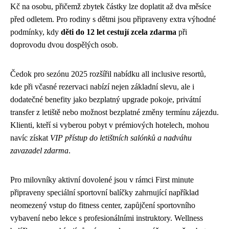
Kč na osobu, přičemž zbytek částky lze doplatit až dva měsíce
před odletem. Pro rodiny s dětmi jsou připraveny extra výhodné
podmínky, kdy
děti do 12 let cestují zcela zdarma
při
doprovodu dvou dospělých osob.
Čedok pro sezónu 2025 rozšířil nabídku all inclusive resortů,
kde při včasné rezervaci nabízí nejen základní slevu, ale i
dodatečné benefity jako bezplatný upgrade pokoje, privátní
transfer z letiště nebo možnost bezplatné změny termínu zájezdu.
Klienti, kteří si vyberou pobyt v prémiových hotelech, mohou
navíc získat
VIP přístup do letištních salónků a nadváhu
zavazadel zdarma
.
Pro milovníky aktivní dovolené jsou v rámci First minute
připraveny speciální sportovní balíčky zahrnující například
neomezený vstup do fitness center, zapůjčení sportovního
vybavení nebo lekce s profesionálními instruktory. Wellness