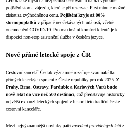
Čedok také myslí na bezpečnost cestování a nabízí výhodné
pojištění storna zájezdu, které je při rezervaci First minute možné
získat za zvýhodněnou cenu.
Pojištění kryje až 80%
stornopoplatků
v případě neočekávaných událostí, včetně
onemocnění COVID-19. Pro maximální komfort klientů je k
dispozici non-stop asistenční služba v českém jazyce.
Nové přímé letecké spoje z ČR
Cestovní kancelář Čedok významně rozšiřuje svou nabídku
přímých leteckých spojení z České republiky pro rok 2025.
Z
Prahy, Brna, Ostravy, Pardubic a Karlových Varů bude
nově létat do více než 500 destinací
, což představuje historicky
největší expanzi leteckých spojení v historii této tradiční české
cestovní kanceláře.
Mezi nejvýznamnější novinky patří
zavedení pravidelných letů z