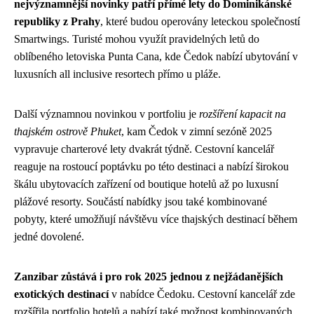
nejvýznamnější novinky patří přímé lety do Dominikánské
republiky z Prahy
, které budou operovány leteckou společností
Smartwings. Turisté mohou využít pravidelných letů do
oblíbeného letoviska Punta Cana, kde Čedok nabízí ubytování v
luxusních all inclusive resortech přímo u pláže.
Další významnou novinkou v portfoliu je
rozšíření kapacit na
thajském ostrově Phuket
, kam Čedok v zimní sezóně 2025
vypravuje charterové lety dvakrát týdně. Cestovní kancelář
reaguje na rostoucí poptávku po této destinaci a nabízí širokou
škálu ubytovacích zařízení od boutique hotelů až po luxusní
plážové resorty. Součástí nabídky jsou také kombinované
pobyty, které umožňují návštěvu více thajských destinací během
jedné dovolené.
Zanzibar zůstává i pro rok 2025 jednou z nejžádanějších
exotických destinací
v nabídce Čedoku. Cestovní kancelář zde
rozšířila portfolio hotelů a nabízí také možnost kombinovaných