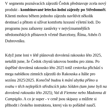
V segmentu poznávacích zájezdů Čedok představuje zcela nový
produkt -
kombinované letecko-lodní zájezdy po Středomoří
.
Klienti mohou během jednoho zájezdu navštívit několik
destinací a přitom si užívat komfortu luxusní výletní lodi. Do
programu jsou zařazeny zastávky v nejvýznamnějších
středomořských přístavech včetně Barcelony, Říma, Athén či
Dubrovníku.
Když jsme loni v létě plánovali
dovolená rakousko léto 2025
,
netušili jsme, že Čedok chystá takovou bombu pro zimu. Po
úspěšné dovolená rakousko léto 2025 totiž cestovka přichází s
mega nabídkou zimních zájezdů do Rakouska a Itálie pro
sezónu 2025/2025.
Konečně budou k mání ubytka přímo u
svahu v těch nejlepších střediscích jako Sölden (tam jsme byli na
dovolená rakousko léto 2025), Val di Fiemme nebo Madonna di
Campiglio
. A co je super - v ceně jsou skipasy a můžete si
přihodit i českého instruktora, kterej vás to pořádně naučí.