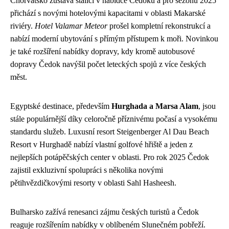
Chorvatsko zůstává stálicí v nabídce Čedoku a pro sezónu 2025
přichází s novými hotelovými kapacitami v oblasti Makarské
riviéry.
Hotel Valamar Meteor
prošel kompletní rekonstrukcí a
nabízí moderní ubytování s přímým přístupem k moři. Novinkou
je také rozšíření nabídky dopravy, kdy kromě autobusové
dopravy Čedok navýšil počet leteckých spojů z více českých
měst.
Egyptské destinace, především
Hurghada a Marsa Alam
, jsou
stále populárnější díky celoročně příznivému počasí a vysokému
standardu služeb. Luxusní resort Steigenberger Al Dau Beach
Resort v Hurghadě nabízí vlastní golfové hřiště a jeden z
nejlepších potápěčských center v oblasti. Pro rok 2025 Čedok
zajistil exkluzivní spolupráci s několika novými
pětihvězdičkovými resorty v oblasti Sahl Hasheesh.
Bulharsko zažívá renesanci zájmu českých turistů a Čedok
reaguje rozšířením nabídky v oblíbeném Slunečném pobřeží.