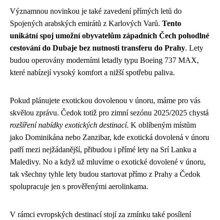
Významnou novinkou je také zavedení přímých letů do
Spojených arabských emirátů z Karlových Varů.
Tento
unikátní spoj umožní obyvatelům západních Čech pohodlné
cestování do Dubaje bez nutnosti transferu do Prahy
. Lety
budou operovány moderními letadly typu Boeing 737 MAX,
které nabízejí vysoký komfort a nižší spotřebu paliva.
Pokud plánujete
exotickou dovolenou v únoru
, máme pro vás
skvělou zprávu. Čedok totiž pro zimní sezónu 2025/2025 chystá
rozšíření nabídky exotických destinací
. K oblíbeným místům
jako Dominikána nebo Zanzibar, kde exotická dovolená v únoru
patří mezi nejžádanější, přibudou i přímé lety na Srí Lanku a
Maledivy. No a když už mluvíme o exotické dovolené v únoru,
tak všechny tyhle lety budou startovat přímo z Prahy a Čedok
spolupracuje jen s prověřenými aerolinkama.
V rámci evropských destinací stojí za zmínku také posílení