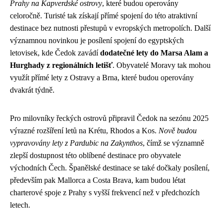
Prahy na Kapverdské ostrovy
, které budou operovány
celoročně. Turisté tak získají přímé spojení do této atraktivní
destinace bez nutnosti přestupů v evropských metropolích. Další
významnou novinkou je posílení spojení do egyptských
letovisek, kde Čedok zavádí
dodatečné lety do Marsa Alam a
Hurghady z regionálních letišť
. Obyvatelé Moravy tak mohou
využít přímé lety z Ostravy a Brna, které budou operovány
dvakrát týdně.
Pro milovníky řeckých ostrovů připravil Čedok na sezónu 2025
výrazné rozšíření letů na Krétu, Rhodos a Kos.
Nově budou
vypravovány lety z Pardubic na Zakynthos
, čímž se významně
zlepší dostupnost této oblíbené destinace pro obyvatele
východních Čech. Španělské destinace se také dočkaly posílení,
především pak Mallorca a Costa Brava, kam budou létat
charterové spoje z Prahy s vyšší frekvencí než v předchozích
letech.