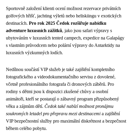
Sportovně založení klienti ocení možnost rezervace privátních
golfových hřišť, jachting výletů nebo heliskiingu v exotických
destinacích.
Pro rok 2025 Čedok rozšiřuje nabídku
adventure luxusních zážitků
, jako jsou safari výpravy s
ubytováním v luxusních tented campech, expedice na Galapágy
s vlastním průvodcem nebo polární výpravy do Antarktidy na
luxusních výzkumných lodích.
Nedílnou součástí VIP služeb je také zajištění kompletního
fotografického a videodokumentačního servisu z dovolené,
včetně profesionálního fotografa či dronových záběrů. Pro
rodiny s dětmi jsou k dispozici zkušené chůvy a osobní
animátoři, kteří se postarají o zábavný program přizpůsobený
věku a zájmům dětí.
Čedok také nabízí možnost pronájmu
soukromých letadel pro přepravu mezi destinacemi
a zajištění
VIP bezpečnostní služby pro maximální diskrétnost a bezpečnost
během celého pobytu.