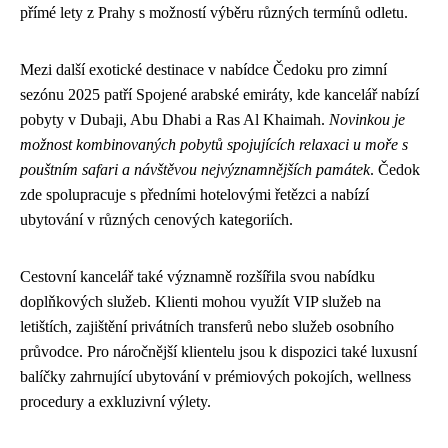
přímé lety z Prahy s možností výběru různých termínů odletu.
Mezi další exotické destinace v nabídce Čedoku pro zimní
sezónu 2025 patří Spojené arabské emiráty, kde kancelář nabízí
pobyty v Dubaji, Abu Dhabi a Ras Al Khaimah.
Novinkou je
možnost kombinovaných pobytů spojujících relaxaci u moře s
pouštním safari a návštěvou nejvýznamnějších památek
. Čedok
zde spolupracuje s předními hotelovými řetězci a nabízí
ubytování v různých cenových kategoriích.
Cestovní kancelář také významně rozšířila svou nabídku
doplňkových služeb. Klienti mohou využít VIP služeb na
letištích, zajištění privátních transferů nebo služeb osobního
průvodce. Pro náročnější klientelu jsou k dispozici také luxusní
balíčky zahrnující ubytování v prémiových pokojích, wellness
procedury a exkluzivní výlety.