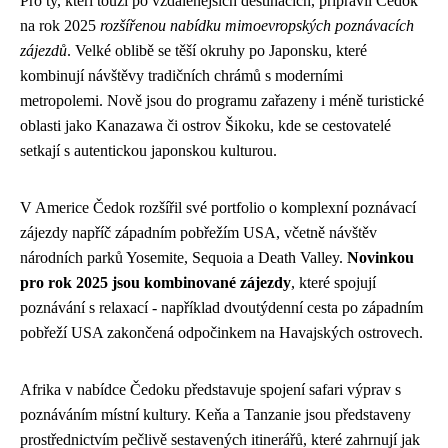
Pro ty, kteří touží po vzdálenějších destinacích, připravil Čedok
na rok 2025
rozšířenou nabídku mimoevropských poznávacích
zájezdů
. Velké oblibě se těší okruhy po Japonsku, které
kombinují návštěvy tradičních chrámů s moderními
metropolemi. Nově jsou do programu zařazeny i méně turistické
oblasti jako Kanazawa či ostrov Šikoku, kde se cestovatelé
setkají s autentickou japonskou kulturou.
V Americe Čedok rozšířil své portfolio o komplexní poznávací
zájezdy napříč západním pobřežím USA, včetně návštěv
národních parků Yosemite, Sequoia a Death Valley.
Novinkou
pro rok 2025 jsou kombinované zájezdy
, které spojují
poznávání s relaxací - například dvoutýdenní cesta po západním
pobřeží USA zakončená odpočinkem na Havajských ostrovech.
Afrika v nabídce Čedoku představuje spojení safari výprav s
poznáváním místní kultury. Keňa a Tanzanie jsou představeny
prostřednictvím pečlivě sestavených itinerářů, které zahrnují jak