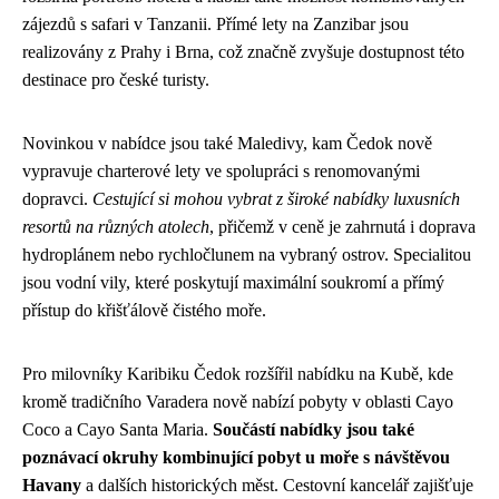
zájezdů s safari v Tanzanii. Přímé lety na Zanzibar jsou
realizovány z Prahy i Brna, což značně zvyšuje dostupnost této
destinace pro české turisty.
Novinkou v nabídce jsou také Maledivy, kam Čedok nově
vypravuje charterové lety ve spolupráci s renomovanými
dopravci.
Cestující si mohou vybrat z široké nabídky luxusních
resortů na různých atolech
, přičemž v ceně je zahrnutá i doprava
hydroplánem nebo rychločlunem na vybraný ostrov. Specialitou
jsou vodní vily, které poskytují maximální soukromí a přímý
přístup do křišťálově čistého moře.
Pro milovníky Karibiku Čedok rozšířil nabídku na Kubě, kde
kromě tradičního Varadera nově nabízí pobyty v oblasti Cayo
Coco a Cayo Santa Maria.
Součástí nabídky jsou také
poznávací okruhy kombinující pobyt u moře s návštěvou
Havany
a dalších historických měst. Cestovní kancelář zajišťuje