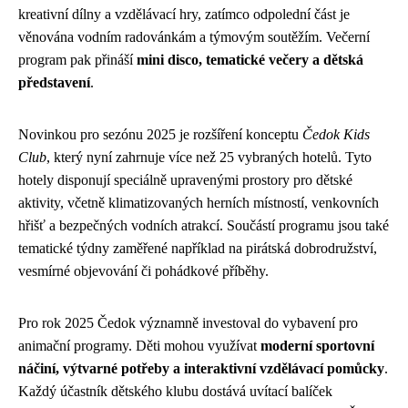
kreativní dílny a vzdělávací hry, zatímco odpolední část je
věnována vodním radovánkám a týmovým soutěžím. Večerní
program pak přináší
mini disco, tematické večery a dětská
představení
.
Novinkou pro sezónu 2025 je rozšíření konceptu
Čedok Kids
Club
, který nyní zahrnuje více než 25 vybraných hotelů. Tyto
hotely disponují speciálně upravenými prostory pro dětské
aktivity, včetně klimatizovaných herních místností, venkovních
hřišť a bezpečných vodních atrakcí. Součástí programu jsou také
tematické týdny zaměřené například na pirátská dobrodružství,
vesmírné objevování či pohádkové příběhy.
Pro rok 2025 Čedok významně investoval do vybavení pro
animační programy. Děti mohou využívat
moderní sportovní
náčiní, výtvarné potřeby a interaktivní vzdělávací pomůcky
.
Každý účastník dětského klubu dostává uvítací balíček