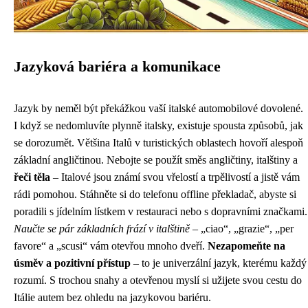
Jazyková bariéra a komunikace
Jazyk by neměl být překážkou vaší italské automobilové dovolené.
I když se nedomluvíte plynně italsky, existuje spousta způsobů, jak
se dorozumět. Většina Italů v turistických oblastech hovoří alespoň
základní angličtinou. Nebojte se použít směs angličtiny, italštiny a
řeči těla
– Italové jsou známí svou vřelostí a trpělivostí a jistě vám
rádi pomohou. Stáhněte si do telefonu offline překladač, abyste si
poradili s jídelním lístkem v restauraci nebo s dopravními značkami.
Naučte se pár základních frází v italštině
– „ciao“, „grazie“, „per
favore“ a „scusi“ vám otevřou mnoho dveří.
Nezapomeňte na
úsměv a pozitivní přístup
– to je univerzální jazyk, kterému každý
rozumí. S trochou snahy a otevřenou myslí si užijete svou cestu do
Itálie autem bez ohledu na jazykovou bariéru.