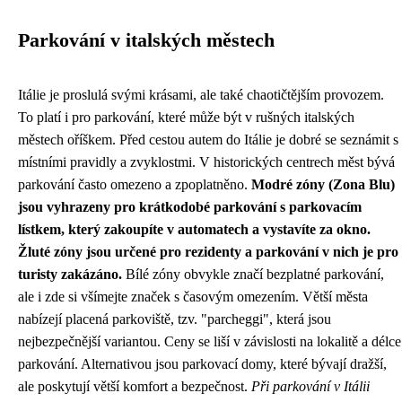
Parkování v italských městech
Itálie je proslulá svými krásami, ale také chaotičtějším provozem.
To platí i pro parkování, které může být v rušných italských
městech oříškem. Před cestou autem do Itálie je dobré se seznámit s
místními pravidly a zvyklostmi. V historických centrech měst bývá
parkování často omezeno a zpoplatněno.
Modré zóny (Zona Blu)
jsou vyhrazeny pro krátkodobé parkování s parkovacím
lístkem, který zakoupíte v automatech a vystavíte za okno.
Žluté zóny jsou určené pro rezidenty a parkování v nich je pro
turisty zakázáno.
Bílé zóny obvykle značí bezplatné parkování,
ale i zde si všímejte značek s časovým omezením. Větší města
nabízejí placená parkoviště, tzv. "parcheggi", která jsou
nejbezpečnější variantou. Ceny se liší v závislosti na lokalitě a délce
parkování. Alternativou jsou parkovací domy, které bývají dražší,
ale poskytují větší komfort a bezpečnost.
Při parkování v Itálii