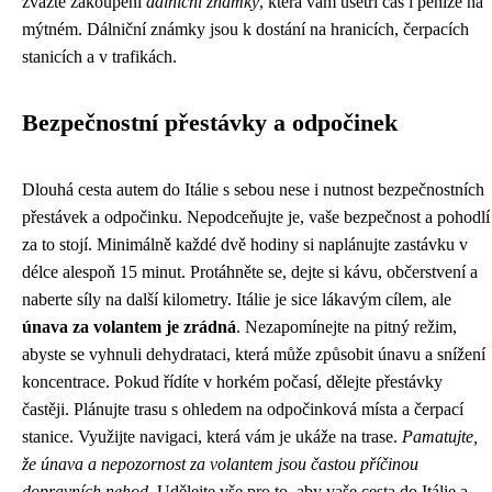
zvažte zakoupení
dálniční známky
, která vám ušetří čas i peníze na
mýtném. Dálniční známky jsou k dostání na hranicích, čerpacích
stanicích a v trafikách.
Bezpečnostní přestávky a odpočinek
Dlouhá cesta autem do Itálie s sebou nese i nutnost bezpečnostních
přestávek a odpočinku. Nepodceňujte je, vaše bezpečnost a pohodlí
za to stojí. Minimálně každé dvě hodiny si naplánujte zastávku v
délce alespoň 15 minut. Protáhněte se, dejte si kávu, občerstvení a
naberte síly na další kilometry. Itálie je sice lákavým cílem, ale
únava za volantem je zrádná
. Nezapomínejte na pitný režim,
abyste se vyhnuli dehydrataci, která může způsobit únavu a snížení
koncentrace. Pokud řídíte v horkém počasí, dělejte přestávky
častěji. Plánujte trasu s ohledem na odpočinková místa a čerpací
stanice. Využijte navigaci, která vám je ukáže na trase.
Pamatujte,
že únava a nepozornost za volantem jsou častou příčinou
dopravních nehod.
Udělejte vše pro to, aby vaše cesta do Itálie a