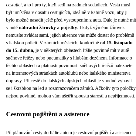
cestující
, a to i pro ty, kteří sedí na zadních sedadlech. Vesta musí
být umístěna v dosahu cestujících, ideálně v kabině vozu, aby ji
bylo možné nasadit ještě před vystoupením z auta. Dále je nutné mít
v autě
náhradní žárovky a pojistky
. I když výměnu žárovek
nemusíte zvládat sami, jejich absence vás může dostat do problémů
s italskou policií. V zimních měsících, konkrétně
od 15. listopadu
do 15. dubna
, je v některých oblastech Itálie povinné mít v autě
sněhové řetězy nebo pneumatiky s hlubším dezénem. Informace o
těchto oblastech a platnosti povinnosti sněhových řetězů naleznete
na internetových stránkách autoklubů nebo italského ministerstva
dopravy. Při cestě do italských alpských oblastí je vhodné vybavit
se i škrabkou na led a rozmrazovačem zámků. Ačkoliv tyto položky
nejsou povinné, mohou vám ušetřit spoustu starostí a nepříjemností.
Cestovní pojištění a asistence
Při plánování cesty do Itálie autem je cestovní pojištění a asistence