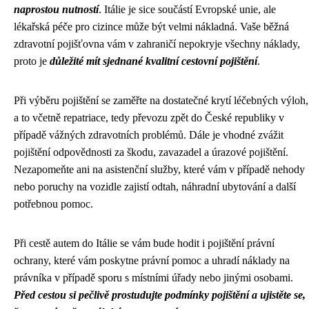
naprostou nutností
. Itálie je sice součástí Evropské unie, ale
lékařská péče pro cizince může být velmi nákladná. Vaše běžná
zdravotní pojišťovna vám v zahraničí nepokryje všechny náklady,
proto je
důležité mít sjednané kvalitní cestovní pojištění
.
Při výběru pojištění se zaměřte na dostatečné krytí léčebných výloh,
a to včetně repatriace, tedy převozu zpět do České republiky v
případě vážných zdravotních problémů. Dále je vhodné zvážit
pojištění odpovědnosti za škodu, zavazadel a úrazové pojištění.
Nezapomeňte ani na asistenční služby, které vám v případě nehody
nebo poruchy na vozidle zajistí odtah, náhradní ubytování a další
potřebnou pomoc.
Při cestě autem do Itálie se vám bude hodit i pojištění právní
ochrany, které vám poskytne právní pomoc a uhradí náklady na
právníka v případě sporu s místními úřady nebo jinými osobami.
Před cestou si pečlivě prostudujte podmínky pojištění a ujistěte se,