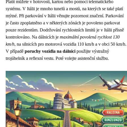
Platit můžete v hotovosti, kartou nebo pomocí telematického
systému. V Itálii je mnoho tunelů a mostů, na kterých se také platí
mýtné. Při parkování v Itálii věnujte pozornost značení. Parkování
je často zpoplatněno a v některých zónách je povoleno parkovat
pouze rezidentům. Dodržování rychlostních limitů je v Itálii přísně
kontrolováno. Na dálnicích je
maximální povolená rychlost 130
km/h
, na silnicích pro motorová vozidla 110 km/h a v obci 50 km/h.
V případě
poruchy vozidla na dálnici
použijte výstražný
trojúhelník a reflexní vestu. Poté volejte asistenční službu.