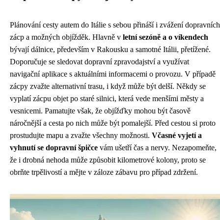
Plánování cesty autem do Itálie s sebou přináší i zvážení dopravních
zácp a možných objížděk. Hlavně v
letní sezóně a o víkendech
bývají dálnice, především v Rakousku a samotné Itálii, přetížené.
Doporučuje se sledovat dopravní zpravodajství a využívat
navigační aplikace s aktuálními informacemi o provozu. V případě
zácpy zvažte alternativní trasu, i když může být delší. Někdy se
vyplatí zácpu objet po staré silnici, která vede menšími městy a
vesnicemi. Pamatujte však, že objížďky mohou být časově
náročnější a cesta po nich může být pomalejší. Před cestou si proto
prostudujte mapu a zvažte všechny možnosti.
Včasné vyjetí a
vyhnutí se dopravní špičce
vám ušetří čas a nervy. Nezapomeňte,
že i drobná nehoda může způsobit kilometrové kolony, proto se
obrňte trpělivostí a mějte v záloze zábavu pro případ zdržení.