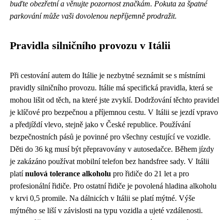
buďte obezřetní a věnujte pozornost značkám. Pokuta za špatné
parkování může vaši dovolenou nepříjemně prodražit.
Pravidla silničního provozu v Itálii
Při cestování autem do Itálie je nezbytné seznámit se s místními
pravidly silničního provozu. Itálie má specifická pravidla, která se
mohou lišit od těch, na které jste zvyklí. Dodržování těchto pravidel
je klíčové pro bezpečnou a příjemnou cestu. V Itálii se jezdí vpravo
a předjíždí vlevo, stejně jako v České republice. Používání
bezpečnostních pásů je povinné pro všechny cestující ve vozidle.
Děti do 36 kg musí být přepravovány v autosedačce. Během jízdy
je zakázáno používat mobilní telefon bez handsfree sady. V Itálii
platí
nulová tolerance alkoholu
pro řidiče do 21 let a pro
profesionální řidiče. Pro ostatní řidiče je povolená hladina alkoholu
v krvi 0,5 promile. Na dálnicích v Itálii se platí mýtné. Výše
mýtného se liší v závislosti na typu vozidla a ujeté vzdálenosti.