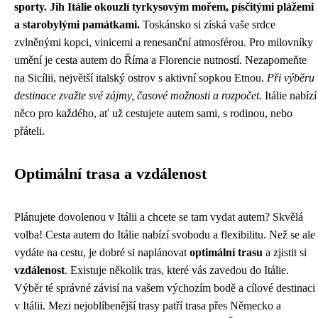
sporty. Jih Itálie okouzlí tyrkysovým mořem, písčitými plážemi
a starobylými památkami.
Toskánsko si získá vaše srdce
zvlněnými kopci, vinicemi a renesanční atmosférou. Pro milovníky
umění je cesta autem do Říma a Florencie nutností. Nezapomeňte
na Sicílii, největší italský ostrov s aktivní sopkou Etnou.
Při výběru
destinace zvažte své zájmy, časové možnosti a rozpočet.
Itálie nabízí
něco pro každého, ať už cestujete autem sami, s rodinou, nebo
přáteli.
Optimální trasa a vzdálenost
Plánujete dovolenou v Itálii a chcete se tam vydat autem? Skvělá
volba! Cesta autem do Itálie nabízí svobodu a flexibilitu. Než se ale
vydáte na cestu, je dobré si naplánovat
optimální trasu
a zjistit si
vzdálenost
. Existuje několik tras, které vás zavedou do Itálie.
Výběr té správné závisí na vašem výchozím bodě a cílové destinaci
v Itálii. Mezi nejoblíbenější trasy patří trasa přes Německo a