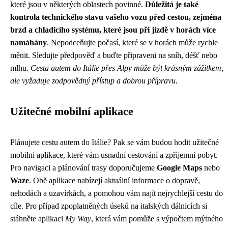
které jsou v některých oblastech povinné.
Důležitá je také
kontrola technického stavu vašeho vozu před cestou, zejména
brzd a chladicího systému, které jsou při jízdě v horách více
namáhány
. Nepodceňujte počasí, které se v horách může rychle
měnit. Sledujte předpověď a buďte připraveni na sníh, déšť nebo
mlhu.
Cesta autem do Itálie přes Alpy může být krásným zážitkem,
ale vyžaduje zodpovědný přístup a dobrou přípravu.
Užitečné mobilní aplikace
Plánujete cestu autem do Itálie? Pak se vám budou hodit užitečné
mobilní aplikace, které vám usnadní cestování a zpříjemní pobyt.
Pro navigaci a plánování trasy doporučujeme
Google Maps
nebo
Waze
. Obě aplikace nabízejí aktuální informace o dopravě,
nehodách a uzavírkách, a pomohou vám najít nejrychlejší cestu do
cíle. Pro případ zpoplatněných úseků na italských dálnicích si
stáhněte aplikaci
My Way
, která vám pomůže s výpočtem mýtného