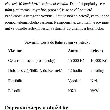
více než 40 km/h hrozí i zabavení vozidla
. Dálniční poplatky se v
Itálii platí formou mýtného, jehož výše se odvíjí od ujeté
vzdálenosti a kategorie vozidla. Platit je možné hotově, kartou nebo
pomocí telematického zařízení. Nezapomeňte, že v Itálii je povinné
mít ve vozidle reflexní vestu, výstražný trojúhelník a lékárničku.
Srovnání: Cesta do Itálie autem vs. letecky
Vlastnost
Autem
Letecky
Cena (orientační, pro 2 osoby)
15 000 Kč
10 000 Kč
Doba cesty (přibližná, do Benátek)
12 hodin
2 hodiny
Flexibilita
Vysoká
Nízká
Pohodlí
Nižší
Vyšší
Dopravní zácpy a objížďky