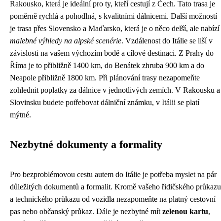
Rakousko, která je ideální pro ty, kteří cestují z Čech. Tato trasa je
poměrně rychlá a pohodlná, s kvalitními dálnicemi. Další možností
je trasa přes Slovensko a Maďarsko, která je o něco delší, ale nabízí
malebné výhledy na alpské scenérie
. Vzdálenost do Itálie se liší v
závislosti na vašem výchozím bodě a cílové destinaci. Z Prahy do
Říma je to přibližně 1400 km, do Benátek zhruba 900 km a do
Neapole přibližně 1800 km. Při plánování trasy nezapomeňte
zohlednit poplatky za dálnice v jednotlivých zemích. V Rakousku a
Slovinsku budete potřebovat dálniční známku, v Itálii se platí
mýtné.
Nezbytné dokumenty a formality
Pro bezproblémovou cestu autem do Itálie je potřeba myslet na pár
důležitých dokumentů a formalit. Kromě vašeho řidičského průkazu
a technického průkazu od vozidla nezapomeňte na platný cestovní
pas nebo občanský průkaz. Dále je nezbytné mít
zelenou kartu
,