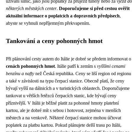
užívání silnic, jako jsou poplatky za průjezd tunely nebo za
vjezd do
některých městských center
.
Doporučujeme si před cestou ověřit
aktuální informace o poplatcích a dopravních předpisech
,
abyste se vyhnuli nepříjemným překvapením.
Tankování a ceny pohonných hmot
Při plánování cesty autem do Itálie je dobré se předem informovat o
cenách pohonných hmot
. Itálie patří k zemím s
vyššími cenami
benzínu a nafty
než Česká republika. Ceny se liší region od regionu
a také v závislosti na typu čerpací stanice. Obecně platí, že ceny
bývají vyšší na dálnicích a v turistických oblastech. Doporučujeme
tankovat u větších řetězců čerpacích stanic, kde bývají ceny
příznivější. V Itálii je běžné platit za pohonné hmoty platební
kartou, ale je dobré mít s sebou i hotovost, zejména v menších
městech a na venkově. Některé čerpací stanice mohou účtovat
poplatek za platbu kartou. Pokud plánujete delší trasu po Itálii,