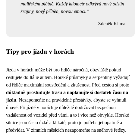
malířském plátně. Každý kilometr odkrývá nový odstín
krajiny, nový příběh, novou emoci.
Zdeněk Klíma
Tipy pro jízdu v horách
Jízda v horách může být pro řidiče náročná, obzvláště pokud
cestujete do Itálie autem. Horské průsmyky a serpentiny vyžadují
od řidiče maximální soustředění a zkušenost. Před cestou si proto
důkladně prostudujte trasu a naplánujte si dostatek času na
jízdu
. Nezapomeňte na pravidelné přestávky, abyste se vyhnuli
únavě. Při jízdě v horách je důležité dodržovat bezpečnou
vzdálenost od vozidel před vámi, a to i více než obvykle. Horské
silnice jsou často úzké a klikaté, proto je potřeba jet opatrně a
předvídat. V zimních měsících nezapomeňte na sněhové řetězy,