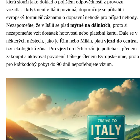
která slouží jako doklad o pojištění odpovědnosti z provozu
vozidla. I když není v Itálii povinná, doporučuje se přibalit i
evropský formulář záznamu o dopravní nehodě pro případ nehody.
Nezapomeňte, že v Itálii se platí
mýtné na dálnicích
, proto si
nezapomeňte vzít dostatek hotovosti nebo platební kartu. Dále se v
některých městech, jako je Řím nebo Milán, platí
vjezd do centra
,
tzv. ekologická zóna. Pro vjezd do těchto zón je potřeba si předem
zakoupit a aktivovat povolení. Itálie je členem Evropské unie, proto
pro krátkodobý pobyt do 90 dnů nepotřebujete vízum.