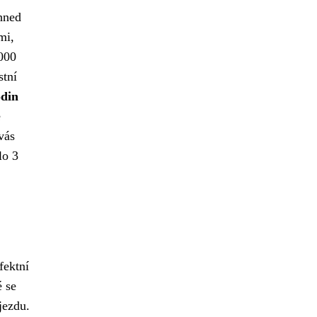
 hned
mi,
 000
stní
odin
e
vás
lo 3
fektní
é se
jezdu.