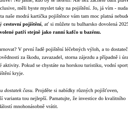
usive
? No jasně, kdo by se netěšil! Ale než začnete balit plav
lusive, měli byste myslet taky na pojištění. Jo, já vím - nuda
, ta naše modrá kartička pojištěnce vám tam moc platná nebud
ný
cestovní pojištění
, ať si můžete tu bulharsko dovolená 2025
ovolené patří stejně jako ranní kafčo u bazénu.
rnovat? V první řadě pojištění léčebných výloh, a to dostate
vědnosti za škodu, zavazadel, storna zájezdu a případně i úr
é aktivity. Pokud se chystáte na horskou turistiku, vodní spor
ištění kryje.
u dostatek času.
Projděte si nabídky různých pojišťoven,
í varianta tou nejlepší. Pamatujte, že investice do kvalitního
dálostí mnohonásobně vrátit.