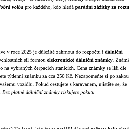
dobrá volba
pro každého, kdo hledá
parádní zážitky za roz
ive v roce 2025 je důležité zahrnout do rozpočtu i
dálniční
rychlostních sil formou
elektronické dálniční známky
. Známk
o na vybraných čerpacích stanicích. Cena známky se liší dle
enete týdenní známku za cca 250 Kč. Nezapomeňte si po zakou
vašemu vozidlu. Pokud cestujete s karavanem, ujistěte se, že
i.
Bez platné dálniční známky riskujete pokutu.