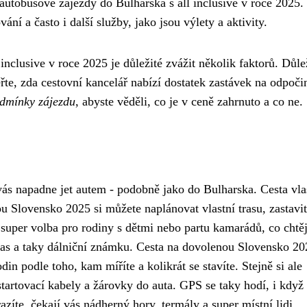
 autobusové zájezdy do Bulharska s all inclusive v roce 2025.
ní a často i další služby, jako jsou výlety a aktivity.
nclusive v roce 2025 je důležité zvážit několik faktorů. Důlež
ěřte, zda cestovní kancelář nabízí dostatek zastávek na odpoči
dmínky zájezdu
, abyste věděli, co je v ceně zahrnuto a co ne.
s napadne jet autem - podobně jako do Bulharska. Cesta vl
ou Slovensko 2025
si můžete naplánovat vlastní trasu, zastavit
super volba pro rodiny s dětmi nebo partu kamarádů, co chtěj
pas a taky dálniční známku. Cesta na dovolenou Slovensko 20
in podle toho, kam míříte a kolikrát se stavíte. Stejně si ale
startovací kabely a žárovky do auta. GPS se taky hodí, i když
zíte, čekají vás nádherný hory, termály a super místní lidi.