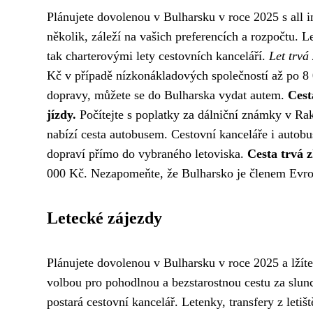
Plánujete dovolenou v Bulharsku v roce 2025 s all i
několik, záleží na vašich preferencích a rozpočtu. L
tak charterovými lety cestovních kanceláří.
Let trvá
Kč v případě nízkonákladových společností až po 8 
dopravy, můžete se do Bulharska vydat autem.
Cest
jízdy.
Počítejte s poplatky za dálniční známky v R
nabízí cesta autobusem. Cestovní kanceláře i autobu
dopraví přímo do vybraného letoviska.
Cesta trvá 
000 Kč. Nezapomeňte, že Bulharsko je členem Evrop
Letecké zájezdy
Plánujete dovolenou v Bulharsku v roce 2025 a lžíte
volbou pro pohodlnou a bezstarostnou cestu za slunc
postará cestovní kancelář. Letenky, transfery z letiš