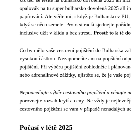
Už teď se těšíte na
bulharsko dovolená 2025 all incl
opalovák na tu super bulharsko dovolená 2025 all inc
papírování. Ale věřte mi, i když je Bulharsko v EU
když se něco semele. Proto si radši sjednejte pořád
inclusive užít v klidu a bez stresu.
Prostě to k té d
Co by mělo vaše cestovní pojištění do Bulharska zah
vysokou částkou. Nezapomeňte ani na pojištění odpo
pojištění. Při výběru pojištění zohledněte i plánovan
nebo adrenalinové zážitky, ujistěte se, že je vaše poj
Nepodceňujte výběr cestovního pojištění a věnujte m
porovnejte rozsah krytí a ceny. Ne vždy je nejlevnějš
cestovního pojištění se vám v případě nenadálých u
Počasí v létě 2025