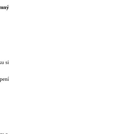
umný
u si
pení