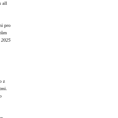
 all
mi pro
etům
e 2025
o z
tmi.
o