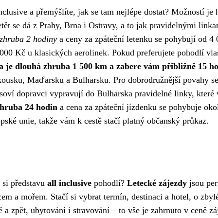
nclusive a přemýšlíte, jak se tam nejlépe dostat? Možností je
etět se dá z Prahy, Brna i Ostravy, a to jak pravidelnými linka
 zhruba 2 hodiny
a ceny za zpáteční letenku se pohybují od 4
000 Kč u klasických aerolinek. Pokud preferujete pohodlí vla
a je dlouhá zhruba 1 500 km a zabere vám přibližně 15 h
akousku, Maďarsku a Bulharsku. Pro dobrodružnější povahy s
soví dopravci vypravují do Bulharska pravidelné linky, které 
zhruba 24 hodin
a cena za zpáteční jízdenku se pohybuje oko
ské unie, takže vám k cestě stačí platný občanský průkaz.
 si představu
all inclusive
pohodlí?
Letecké zájezdy
jsou per
em a mořem. Stačí si vybrat termín, destinaci a hotel, o zbyl
tě a zpět, ubytování i stravování – to vše je zahrnuto v ceně zá