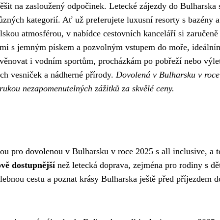
 těšit na zasloužený odpočinek. Letecké zájezdy do Bulharska s
ůzných kategorií. Ať už preferujete luxusní resorty s bazény a
lskou atmosférou, v nabídce cestovních kanceláří si zaručeně
emi s jemným pískem a pozvolným vstupem do moře, ideální
 věnovat i vodním sportům, procházkám po pobřeží nebo výl
ch vesniček a nádherné přírody.
Dovolená v Bulharsku v roc
árukou nezapomenutelných zážitků za skvělé ceny.
ou pro dovolenou v Bulharsku v roce 2025 s all inclusive, a t
vě dostupnější
než letecká doprava, zejména pro rodiny s dě
ebnou cestu a poznat krásy Bulharska ještě před příjezdem d