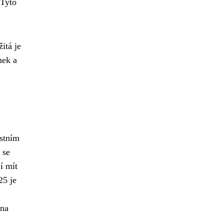
 Tyto
itá je
nek a
astním
 se
í mít
25 je
 na