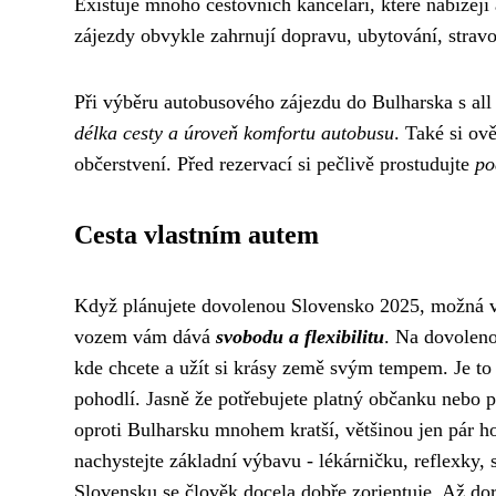
Existuje mnoho cestovních kanceláří, které nabízejí
zájezdy obvykle zahrnují dopravu, ubytování, stravová
Při výběru autobusového zájezdu do Bulharska s all i
délka cesty a úroveň komfortu autobusu
. Také si ov
občerstvení. Před rezervací si pečlivě prostudujte
po
Cesta vlastním autem
Když plánujete dovolenou Slovensko 2025, možná vá
vozem vám dává
svobodu a flexibilitu
. Na
dovolen
kde chcete a užít si krásy země svým tempem. Je to 
pohodlí. Jasně že potřebujete platný občanku nebo 
oproti Bulharsku mnohem kratší, většinou jen pár hod
nachystejte základní výbavu - lékárničku, reflexky, 
Slovensku se člověk docela dobře zorientuje. Až dora