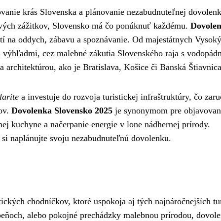
vanie krás Slovenska a plánovanie nezabudnuteľnej dovolenk
ínových zážitkov, Slovensko má čo ponúknuť každému.
Dovolen
stí na oddych, zábavu a spoznávanie. Od majestátnych Vysok
mi výhľadmi, cez malebné zákutia Slovenského raja s vodopád
 architektúrou, ako je Bratislava, Košice či Banská Štiavnica
larite
a investuje do rozvoja turistickej infraštruktúry, čo zaru
kov.
Dovolenka Slovensko 2025
je synonymom pre objavovan
nej kuchyne a načerpanie energie v lone nádhernej prírody.
z si naplánujte svoju nezabudnuteľnú dovolenku.
ckých chodníčkov, ktoré uspokoja aj tých najnáročnejších tur
ebeňoch, alebo pokojné prechádzky malebnou prírodou, dovol