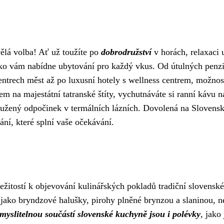
ělá volba! Ať už toužíte po
dobrodružství
v horách, relaxaci 
sko vám nabídne ubytování pro každý vkus. Od útulných penz
trech měst až po luxusní hotely s wellness centrem, možnost
em na majestátní tatranské štíty, vychutnáváte si ranní kávu n
loužený odpočinek v termálních lázních. Dovolená na Slovens
ní, které splní vaše očekávání.
žitostí k objevování kulinářských pokladů tradiční slovenské
jako bryndzové halušky, pirohy plněné brynzou a slaninou, n
yslitelnou součástí slovenské kuchyně jsou i polévky
, jako 