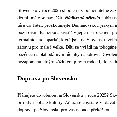
Slovensko v roce 2025 slibuje nezapomenutelné záž
dětmi, máte se nač těšit.
Nádherná příroda
nabízí n
túru do Tater, prozkoumejte Demänovskou jeskyni n
pozorování kamzíků a svišťů v jejich přirozeném pr
termálních aquaparků, které jsou na Slovensku velm
zábavu pro malé i velké. Děti se vyřádí na tobogánec
bazénech s blahodárnými účinky na zdraví. Dovolen
nezapomenutelným zážitkem plným radosti, dobrodr
Doprava po Slovensku
Plánujete dovolenou na Slovensku v roce 2025? Skvě
přírody i bohaté kultury. Ať už se chystáte zdolávat 
doprava po Slovensku pro vás nebude překážkou.