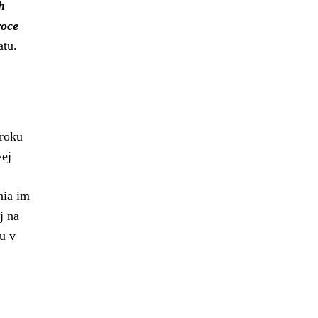
h
roce
atu.
 roku
vej
nia im
j na
u v