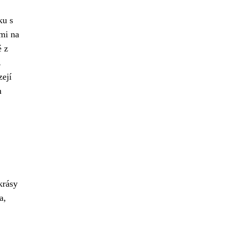
ku s
tmi na
é z
z
zejí
h
krásy
a,