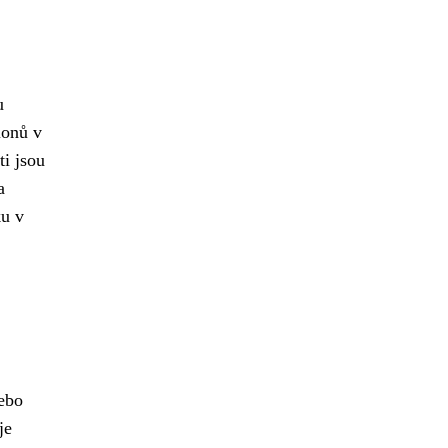
u
ionů v
i jsou
a
ku v
ebo
je