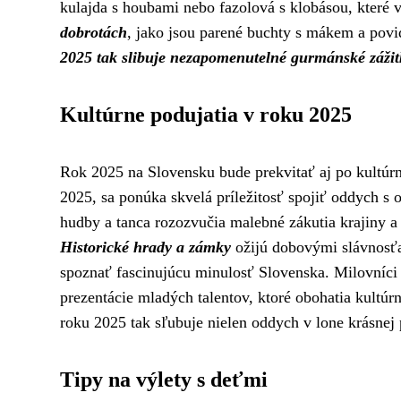
kulajda s houbami nebo fazolová s klobásou, které vá
dobrotách
, jako jsou parené buchty s mákem a povid
2025 tak slibuje nezapomenutelné gurmánské zážit
Kultúrne podujatia v roku 2025
Rok 2025 na Slovensku bude prekvitať aj po kultúrn
2025, sa ponúka skvelá príležitosť spojiť oddych s 
hudby a tanca rozozvučia malebné zákutia krajiny a
Historické hrady a zámky
ožijú dobovými slávnosťa
spoznať fascinujúcu minulosť Slovenska. Milovníci
prezentácie mladých talentov, ktoré obohatia kultú
roku 2025 tak sľubuje nielen oddych v lone krásnej p
Tipy na výlety s deťmi