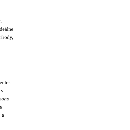
.
deálne
írody,
enter!
 v
noho
ou
 a