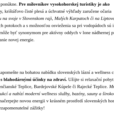
c ponúkne.
Pre milovníkov vysokohorskej turistiky je ako
y, krištáľovo čisté plesá a úchvatné výhľady zaručene očaria
ídu na svoje v Slovenskom raji, Malých Karpatoch či na Liptove
ch potokoch a s možnosťou osvieženia sa pri vodopádoch sú i
 môže byť synonymom pre aktívny oddych v lone nádhernej pr
anie novej energie.
apomeňte na bohatou nabídku slovenských lázní a wellness c
 s blahodárnými účinky na zdraví.
Užijte si relaxační pobyt
renčianské Teplice, Bardejovské Kúpele či Rajecké Teplice.
M
ukcí a nabízí moderní wellness služby, bazény, sauny a širok
načerpejte novou energii v krásném prostředí slovenských hor
nezapomenutelné zážitky!