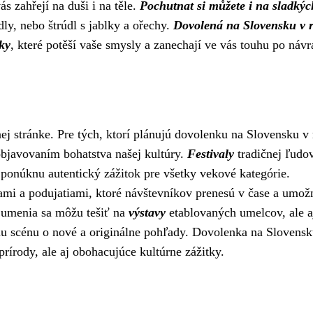
s zahřejí na duši i na těle.
Pochutnat si můžete i na sladkýc
ly, nebo štrúdl s jablky a ořechy.
Dovolená na Slovensku v 
ky
, které potěší vaše smysly a zanechají ve vás touhu po návr
ej stránke. Pre tých, ktorí plánujú dovolenku na Slovensku v
objavovaním bohatstva našej kultúry.
Festivaly
tradičnej ľudo
 ponúknu autentický zážitok pre všetky vekové kategórie.
mi a podujatiami, ktoré návštevníkov prenesú v čase a umož
 umenia sa môžu tešiť na
výstavy
etablovaných umelcov, ale a
rnu scénu o nové a originálne pohľady. Dovolenka na Slovensk
rírody, ale aj obohacujúce kultúrne zážitky.