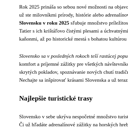
Rok 2025 prináša so sebou nové možnosti na objavo
už ste milovníkmi prírody, histórie alebo adrenal
Slovensku v roku 2025
sľubuje množstvo príležito
Tatier s ich krištáľovo čistými plesami a úchvatný
kaňonmi, až po historické mestá s bohatou kultúrou a
Slovensko sa v posledných rokoch teší rastúcej popu
komfort a príjemné zážitky pre všetkých návštevní
skrytých pokladov, spoznávanie nových chutí tradič
Nechajte sa inšpirovať krásami Slovenska a už tera
Najlepšie turistické trasy
Slovensko v sebe ukrýva nespočetné množstvo turisti
Či už hľadáte adrenalínové zážitky na horských hr