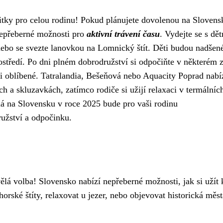
itky pro celou rodinu! Pokud plánujete dovolenou na Slovens
epřeberné možnosti pro
aktivní trávení času
. Vydejte se s dě
ebo se svezte lanovkou na Lomnický štít. Děti budou nadšen
ostředí. Po dni plném dobrodružství si odpočiňte v některém 
i oblíbené. Tatralandia, Bešeňová nebo Aquacity Poprad nabí
h a skluzavkách, zatímco rodiče si užijí relaxaci v termálníc
á na Slovensku v roce 2025 bude pro vaši rodinu
užství a odpočinku.
lá volba! Slovensko nabízí nepřeberné možnosti, jak si užít 
horské štíty, relaxovat u jezer, nebo objevovat historická měst