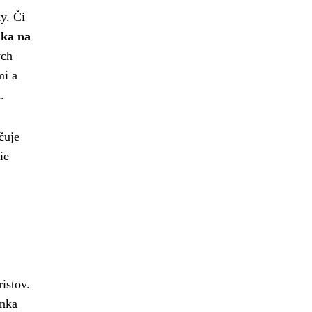
y. Či
ka na
ých
mi a
.
čuje
ie
istov.
enka