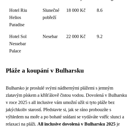
Hotel Riu
Slunečné
18 000 Kč
8.6
Helios
pobřeží
Paradise
Hotel Sol
Nesebar
22 000 Kč
9.2
Nessebar
Palace
Pláže a koupání v Bulharsku
Bulharsko je proslulé svými nádhernými plážemi s jemným
zlatavým pískem a křišťálově čistou vodou. Dovolená v Bulharsku
v roce 2025 s all inclusive vám umožní užít si tyto pláže bez
jakýchkoliv starostí. Představte si, jak se ráno probouzíte s
výhledem na moře a po bohaté snídani se vydáváte vstříc slunci a
relaxaci na pláži.
All inclusive dovolená v Bulharsku 2025
je