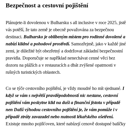
Bezpečnost a cestovní pojištění
Plánujete-li dovolenou v Bulharsku s all inclusive v roce 2025, jistě
vás potěší, že tato země je obecně považována za bezpečnou
destinaci.
Bulharsko je oblíbeným místem pro rodinné dovolené a
nabízí klidné a pohodové prostředí.
Samozřejmě, jako v každé jiné
zemi, je důležité být obezřetný a dodržovat základní bezpečnostní
pravidla. Doporučuje se například nenechávat cenné věci bez
dozoru na plážích a v restauracích a dbát zvýšené opatrnosti v
rušných turistických oblastech.
Co se týče cestovního pojištění, je vždy moudré ho mít sjednané.
I
když se vám s největší pravděpodobností nic nestane, cestovní
pojištění vám poskytne klid na duši a finanční jistotu v případě
nen Další výhodou cestovního pojištění je, že vám pomůže i v
případě ztráty zavazadel nebo nutnosti lékařského ošetření.
Existuje mnoho pojišťoven, které nabízejí cenově dostupné balíčky