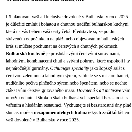
Při plánování vaší all inclusive dovolené v Bulharsku v roce 2025
je důležité zmínit i bohatou a chutnou tradiční bulharskou kuchyni,
která na vás během vaší cesty čeká. Představte si, že po dni
stráveném odpočinkem na pláži nebo objevováním bulharských
krás si můžete pochutnat na čerstvých a chutných pokrmech.
Bulharská kuchyně
je proslulá svými čerstvými surovinami,
lahodnými kombinacemi chutí a sytými pokrmy, které uspokojí i ty
nejnáročnější gurmány.
Ochutnejte speciality
jako šopský salát s
čerstvou zeleninou a lahodným sýrem, zahřejte se s miskou banici,
tradičního pečiva plněného sýrem nebo špenátem, nebo se nechte
zlákat vůní čerstvě grilovaného masa.
Dovolená s all inclusive
vám
umožní ochutnat širokou škálu bulharských specialit bez starostí s
vařením a hledáním restaurací. Vychutnejte si bezstarostné dny plné
slunce, moře a
nezapomenutelných kulinářských zážitků
během
vaší dovolené v Bulharsku v roce 2025.