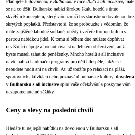
Plánujete-li
dovolenou v Bulharsku v roce 2025 s all inclusive
, máte
se na co těšit! Bulharsko nabízí širokou škálu hotelů s tímto
skvělým konceptem, který vám zaručí bezstarostnou dovolenou bez
skrytých poplatků. Představte si, že se probouzíte s vědomím, že
máte zajištěné lahodné snídaně, obědy i večeře formou bufetu s
pestrou nabídkou jídel. K tomu si během dne můžete dopřávat
osvěžující nápoje a pochutnávat si na lehkém občerstvení, aniž
byste museli sahat do peněženky. Mnoho hotelů s all inclusive
navíc nabízí i animační programy pro děti i dospělé, takže se
nebudete nudit ani na chvíli. Ať už toužíte po relaxaci na pláži,
sportovních aktivitách nebo poznávání bulharské kultury,
dovolená
v Bulharsku s all inclusive
splní vaše očekávání a poskytne vám
nezapomenutelné zážitky.
Ceny a slevy na poslední chvíli
Hledáte tu nejlepší nabídku na dovolenou v Bulharsku s all