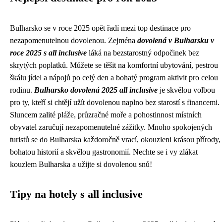
Bulharsko se v roce 2025 opět řadí mezi top destinace pro
nezapomenutelnou dovolenou. Zejména
dovolená v Bulharsku v
roce 2025 s all inclusive
láká na bezstarostný odpočinek bez
skrytých poplatků. Můžete se těšit na komfortní ubytování, pestrou
škálu jídel a nápojů po celý den a bohatý program aktivit pro celou
rodinu.
Bulharsko dovolená 2025 all inclusive
je skvělou volbou
pro ty, kteří si chtějí užít dovolenou naplno bez starostí s financemi.
Sluncem zalité pláže, průzračné moře a pohostinnost místních
obyvatel zaručují nezapomenutelné zážitky. Mnoho spokojených
turistů se do Bulharska každoročně vrací, okouzleni krásou přírody,
bohatou historií a skvělou gastronomií. Nechte se i vy zlákat
kouzlem Bulharska a užijte si dovolenou snů!
Tipy na hotely s all inclusive