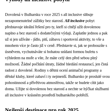
Dovolená v Bulharsku v roce 2025 s all inclusive slibuje
nezapomenutelné zážitky bez starostí.
All inclusive
pobyt
představuje ideální řešení pro ty, kteří si chtějí užít dovolenou
naplno a bez starostí s dodatečnými výdaji. Zaplatíte jednou a pak
už si jen užíváte - jídlo, pití, zábavu i sportovní aktivity, to vše a
mnohem více je často již v ceně. Představte si, jak se probouzíte s
úsměvem, vychutnáváte si bohatou snídani formou bufetu s
výhledem na moře a víte, že máte celý den před sebou plný
možností. Žádné počítání útraty, žádné hledání restaurací, jen čistá
radost z dovolené. Rodiny s dětmi ocení animační programy a
dětské kluby, které zabaví i ty nejmenší. Bulharsko je proslulé svou
pohostinností a přívětivou atmosférou, takže se budete cítit jako
doma. Užijte si dovolenou bez starostí a nechte se hýčkat službami
all inclusive v krásném prostředí bulharského pobřeží.
Nejlepší destinace pro rok 2025