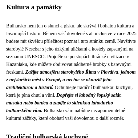
Kultura a památky
Bulharsko není jen o slunci a písku, ale skrývá i bohatou kulturu a
fascinující historii. Během vaší dovolené s all inclusive v roce 2025
budete mít skvělou příležitost poznat i tuto stránku země. Navštivte
starobylé Nesebar s jeho úzkými uličkami a kostely zapsanými na
seznamu UNESCO. Projděte se po stopách thrácké civilizace v
Kazanlaku, kde můžete obdivovat nádherné hrobky s barevnými
freskami.
Zažijte atmosféru starobylého Říma v Plovdivu, jednom
z nejstarších měst v Evropě, a nechte se okouzlit jeho
architekturou a historií.
Ochutnejte tradiční bulharskou kuchyni,
která je plná chutí a vůní.
Dopřejte si lahodný šopský salát,
musaku nebo banicu a zapijte to sklenkou lahodného
bulharského vína.
Bulharsko vám nabídne nezapomenutelné
kulturní zážitky, které obohatí vaši dovolenou o další rozměr.
Tradiční bulharská kuchyně