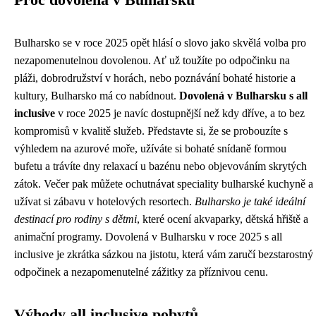
Bulharsko se v roce 2025 opět hlásí o slovo jako skvělá volba pro
nezapomenutelnou dovolenou. Ať už toužíte po odpočinku na
pláži, dobrodružství v horách, nebo poznávání bohaté historie a
kultury, Bulharsko má co nabídnout.
Dovolená v Bulharsku s all
inclusive
v roce 2025 je navíc dostupnější než kdy dříve, a to bez
kompromisů v kvalitě služeb. Představte si, že se probouzíte s
výhledem na azurové moře, užíváte si bohaté snídaně formou
bufetu a trávíte dny relaxací u bazénu nebo objevováním skrytých
zátok. Večer pak můžete ochutnávat speciality bulharské kuchyně a
užívat si zábavu v hotelových resortech.
Bulharsko je také ideální
destinací pro rodiny s dětmi
, které ocení akvaparky, dětská hřiště a
animační programy. Dovolená v Bulharsku v roce 2025 s all
inclusive je zkrátka sázkou na jistotu, která vám zaručí bezstarostný
odpočinek a nezapomenutelné zážitky za příznivou cenu.
Výhody all inclusive pobytů