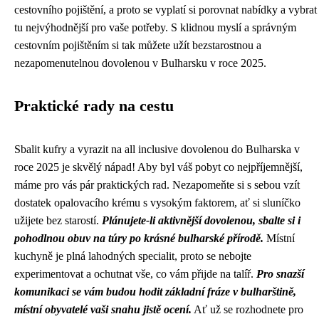
cestovního pojištění, a proto se vyplatí si porovnat nabídky a vybrat
tu nejvýhodnější pro vaše potřeby. S klidnou myslí a správným
cestovním pojištěním si tak můžete užít bezstarostnou a
nezapomenutelnou dovolenou v Bulharsku v roce 2025.
Praktické rady na cestu
Sbalit kufry a vyrazit na all inclusive dovolenou do Bulharska v
roce 2025 je skvělý nápad! Aby byl váš pobyt co nejpříjemnější,
máme pro vás pár praktických rad. Nezapomeňte si s sebou vzít
dostatek opalovacího krému s vysokým faktorem, ať si sluníčko
užijete bez starostí.
Plánujete-li aktivnější dovolenou, sbalte si i
pohodlnou obuv na túry po krásné bulharské přírodě.
Místní
kuchyně je plná lahodných specialit, proto se nebojte
experimentovat a ochutnat vše, co vám přijde na talíř.
Pro snazší
komunikaci se vám budou hodit základní fráze v bulharštině,
místní obyvatelé vaši snahu jistě ocení.
Ať už se rozhodnete pro