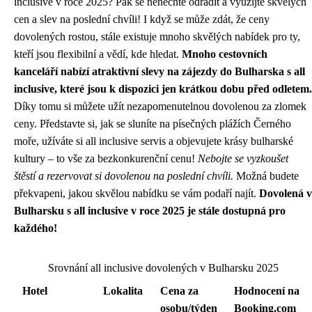
inclusive v roce 2025? Pak se nenechte odradit a využijte skvělých
cen a slev na poslední chvíli! I když se může zdát, že ceny
dovolených rostou, stále existuje mnoho skvělých nabídek pro ty,
kteří jsou flexibilní a vědí, kde hledat.
Mnoho cestovních
kanceláří nabízí atraktivní slevy na zájezdy do Bulharska s all
inclusive, které jsou k dispozici jen krátkou dobu před odletem.
Díky tomu si můžete užít nezapomenutelnou dovolenou za zlomek
ceny. Představte si, jak se sluníte na písečných plážích Černého
moře, užíváte si all inclusive servis a objevujete krásy bulharské
kultury – to vše za bezkonkurenční cenu!
Nebojte se vyzkoušet
štěstí a rezervovat si dovolenou na poslední chvíli.
Možná budete
překvapeni, jakou skvělou nabídku se vám podaří najít.
Dovolená v
Bulharsku s all inclusive v roce 2025 je stále dostupná pro
každého!
Srovnání all inclusive dovolených v Bulharsku 2025
Hotel
Lokalita
Cena za
Hodnocení na
osobu/týden
Booking.com