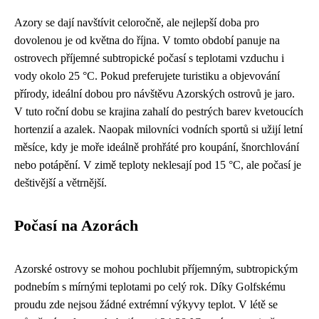
Azory se dají navštívit celoročně, ale nejlepší doba pro
dovolenou je od května do října. V tomto období panuje na
ostrovech příjemné subtropické počasí s teplotami vzduchu i
vody okolo 25 °C. Pokud preferujete turistiku a objevování
přírody, ideální dobou pro návštěvu Azorských ostrovů je jaro.
V tuto roční dobu se krajina zahalí do pestrých barev kvetoucích
hortenzií a azalek. Naopak milovníci vodních sportů si užijí letní
měsíce, kdy je moře ideálně prohřáté pro koupání, šnorchlování
nebo potápění. V zimě teploty neklesají pod 15 °C, ale počasí je
deštivější a větrnější.
Počasí na Azorách
Azorské ostrovy se mohou pochlubit příjemným, subtropickým
podnebím s mírnými teplotami po celý rok. Díky Golfskému
proudu zde nejsou žádné extrémní výkyvy teplot. V létě se