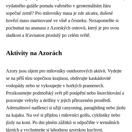
vydatného guláše pomalu vařeného v geotermálním žáru
sopečné země? Pro milovníky masa je zde alcatra, dušené
hovězí maso marinované ve víně a česneku. Nezapomeňte si
pochutnat na ananasu z Azorských ostrovů, který je pro svou
sladkost a šťavnatost proslulý po celém světě.
Aktivity na Azorách
Azory jsou rájem pro milovníky outdoorových aktivit. Vydejte
se na pěší túru sopečnou krajinou, obdivujte kaskádovité
vodopády nebo se vykoupejte v horkých pramenech.
Prozkoumejte podmořský svět při potápění nebo šnorchlování a
pozorujte velryby a delfíny v jejich přirozeném prostředí.
Adrenalinoví nadšenci si užijí canyoning, paragliding nebo jízdu
na kajaku. Na své si přijdou i milovníci golfu, cyklistiky nebo
jízdy na koni. Po dni plném zážitků si odpočiňte v termálních
lázních a vychutnejte si lahodnou azorskou kuchyni.