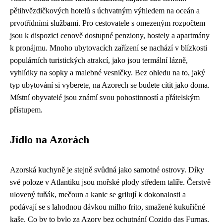
pětihvězdičkových hotelů s úchvatným výhledem na oceán a
prvotřídními službami. Pro cestovatele s omezeným rozpočtem
jsou k dispozici cenově dostupné penziony, hostely a apartmány
k pronájmu. Mnoho ubytovacích zařízení se nachází v blízkosti
populárních turistických atrakcí, jako jsou termální lázně,
vyhlídky na sopky a malebné vesničky. Bez ohledu na to, jaký
typ ubytování si vyberete, na Azorech se budete cítit jako doma.
Místní obyvatelé jsou známí svou pohostinností a přátelským
přístupem.
Jídlo na Azorách
Azorská kuchyně je stejně svůdná jako samotné ostrovy. Díky
své poloze v Atlantiku jsou mořské plody středem talíře. Čerstvě
ulovený tuňák, mečoun a kanic se grilují k dokonalosti a
podávají se s lahodnou dávkou milho frito, smažené kukuřičné
kaše. Co by to bylo za Azory bez ochutnání Cozido das Furnas,