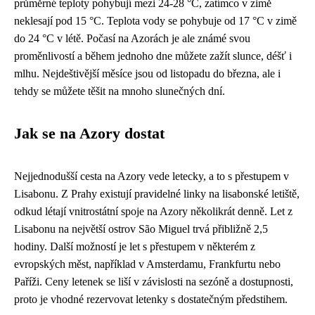
průměrné teploty pohybují mezi 24-28 °C, zatímco v zimě
neklesají pod 15 °C. Teplota vody se pohybuje od 17 °C v zimě
do 24 °C v létě. Počasí na Azorách je ale známé svou
proměnlivostí a během jednoho dne můžete zažít slunce, déšť i
mlhu. Nejdeštivější měsíce jsou od listopadu do března, ale i
tehdy se můžete těšit na mnoho slunečných dní.
Jak se na Azory dostat
Nejjednodušší cesta na Azory vede letecky, a to s přestupem v
Lisabonu. Z Prahy existují pravidelné linky na lisabonské letiště,
odkud létají vnitrostátní spoje na Azory několikrát denně. Let z
Lisabonu na největší ostrov São Miguel trvá přibližně 2,5
hodiny. Další možností je let s přestupem v některém z
evropských měst, například v Amsterdamu, Frankfurtu nebo
Paříži. Ceny letenek se liší v závislosti na sezóně a dostupnosti,
proto je vhodné rezervovat letenky s dostatečným předstihem.