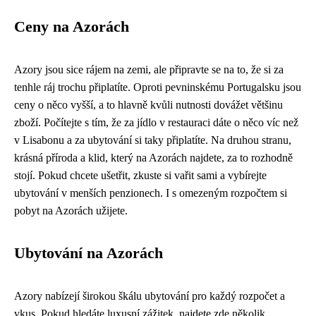
Ceny na Azorách
Azory jsou sice rájem na zemi, ale připravte se na to, že si za
tenhle ráj trochu připlatíte. Oproti pevninskému Portugalsku jsou
ceny o něco vyšší, a to hlavně kvůli nutnosti dovážet většinu
zboží. Počítejte s tím, že za jídlo v restauraci dáte o něco víc než
v Lisabonu a za ubytování si taky připlatíte. Na druhou stranu,
krásná příroda a klid, který na Azorách najdete, za to rozhodně
stojí. Pokud chcete ušetřit, zkuste si vařit sami a vybírejte
ubytování v menších penzionech. I s omezeným rozpočtem si
pobyt na Azorách užijete.
Ubytování na Azorách
Azory nabízejí širokou škálu ubytování pro každý rozpočet a
vkus. Pokud hledáte luxusní zážitek, najdete zde několik