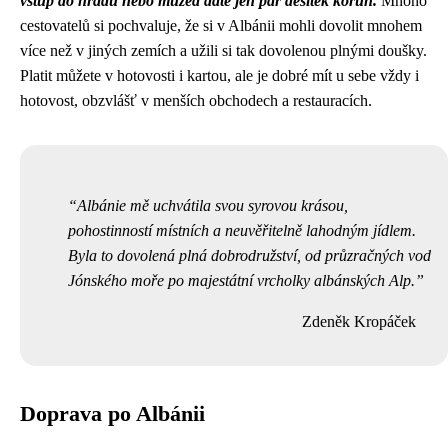
vstup do hradu nebo muzea dáte jen pár desítek korun.
Mnoho
cestovatelů si pochvaluje, že si v Albánii mohli dovolit mnohem
více než v jiných zemích a užili si tak dovolenou plnými doušky.
Platit můžete v hotovosti i kartou, ale je dobré mít u sebe vždy i
hotovost, obzvlášť v menších obchodech a restauracích.
Albánie mě uchvátila svou syrovou krásou,
pohostinností místních a neuvěřitelně lahodným jídlem.
Byla to dovolená plná dobrodružství, od průzračných vod
Jónského moře po majestátní vrcholky albánských Alp.
Zdeněk Kropáček
Doprava po Albánii