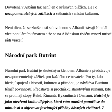
Dovolená v Albánii tak není jen o krásných plážích, ale i o
nezapomenutelných zážitcích
a setkáních s místní kulturou.
Není divu, že se zkušenosti s dovolenou v Albánii stávají čím dál
více populárním tématem a že se na Albánskou riviéru mnozí turisté
rádi vracejí.
Národní park Butrint
Národní park Butrint je skutečným klenotem Albánie a představuje
nezapomenutelný zážitek pro každého cestovatele. Pro ty, kdo
hledají spojení s historií, kulturou a přírodou, je návštěva Butrintu
téměř povinností. Představte si procházku starobylými ruinami, kde
se prolínají stopy Řeků, Římanů, Byzantinců i Osmanů.
Butrint je
jako otevřená kniha dějepisu, která vám umožní ponořit se do
minulosti a objevovat fascinující příběhy dávných civilizací.
Z