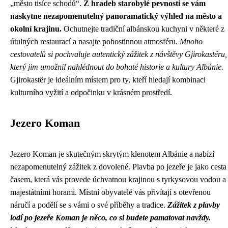
„město tisíce schodů“.
Z hradeb starobylé pevnosti se vám
naskytne nezapomenutelný panoramatický výhled na město a
okolní krajinu.
Ochutnejte tradiční albánskou kuchyni v některé z
útulných restaurací a nasajte pohostinnou atmosféru.
Mnoho
cestovatelů si pochvaluje autentický zážitek z návštěvy Gjirokastëru,
který jim umožnil nahlédnout do bohaté historie a kultury Albánie.
Gjirokastër je ideálním místem pro ty, kteří hledají kombinaci
kulturního vyžití a odpočinku v krásném prostředí.
Jezero Koman
Jezero Koman je skutečným skrytým klenotem Albánie a nabízí
nezapomenutelný zážitek z dovolené. Plavba po jezeře je jako cesta
časem, která vás provede úchvatnou krajinou s tyrkysovou vodou a
majestátními horami. Místní obyvatelé vás přivítají s otevřenou
náručí a podělí se s vámi o své příběhy a tradice.
Zážitek z plavby
lodí po jezeře Koman je něco, co si budete pamatovat navždy.