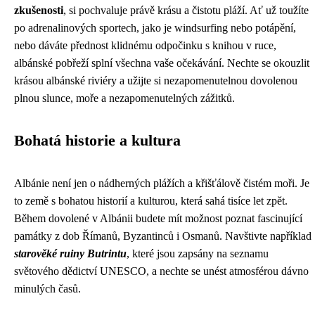
zkušenosti
, si pochvaluje právě krásu a čistotu pláží. Ať už toužíte
po adrenalinových sportech, jako je windsurfing nebo potápění,
nebo dáváte přednost klidnému odpočinku s knihou v ruce,
albánské pobřeží splní všechna vaše očekávání. Nechte se okouzlit
krásou albánské riviéry a užijte si nezapomenutelnou dovolenou
plnou slunce, moře a nezapomenutelných zážitků.
Bohatá historie a kultura
Albánie není jen o nádherných plážích a křišťálově čistém moři. Je
to země s bohatou historií a kulturou, která sahá tisíce let zpět.
Během dovolené v Albánii budete mít možnost poznat fascinující
památky z dob Římanů, Byzantinců i Osmanů. Navštivte například
starověké ruiny Butrintu
, které jsou zapsány na seznamu
světového dědictví UNESCO, a nechte se unést atmosférou dávno
minulých časů.