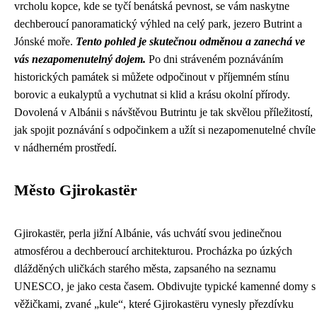
vrcholu kopce, kde se tyčí benátská pevnost, se vám naskytne
dechberoucí panoramatický výhled na celý park, jezero Butrint a
Jónské moře.
Tento pohled je skutečnou odměnou a zanechá ve
vás nezapomenutelný dojem.
Po dni stráveném poznáváním
historických památek si můžete odpočinout v příjemném stínu
borovic a eukalyptů a vychutnat si klid a krásu okolní přírody.
Dovolená v Albánii s návštěvou Butrintu je tak skvělou příležitostí,
jak spojit poznávání s odpočinkem a užít si nezapomenutelné chvíle
v nádherném prostředí.
Město Gjirokastër
Gjirokastër, perla jižní Albánie, vás uchvátí svou jedinečnou
atmosférou a dechberoucí architekturou. Procházka po úzkých
dlážděných uličkách starého města, zapsaného na seznamu
UNESCO, je jako cesta časem. Obdivujte typické kamenné domy s
věžičkami, zvané „kule“, které Gjirokastëru vynesly přezdívku