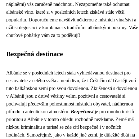
náplněmi) vás zaručeně nadchnou. Nezapomeňte také ochutnat
albánské víno, které si v posledních letech získává stále větší
popularitu. Doporučujeme navštívit některou z místních vinařství a
užít si degustaci v kombinaci s tradičními albánskými pokrmy. Vaše
chuťové pohárky vám za to poděkují!
Bezpečná destinace
Albánie se v posledních letech stala vyhledávanou destinací pro
cestovatele z celého světa a není divu, že i Češi čím dál častěji volí
tuto balkánskou zemi pro svou dovolenou. Zkušenosti s dovolenou
v Albánii jsou z drtivé většiny velmi pozitivní a cestovatelé si
pochvalují především pohostinnost místních obyvatel, nádhernou
přírodu a autentickou atmosféru.
Bezpečnost
je pro mnoho turistů
prioritou a Albánie v tomto ohledu rozhodně nezklame. Země má
nízkou kriminalitu a turisté se zde cítí bezpečně i v nočních
hodinách. Samozřejmě, jako v každé jiné zemi, je důležité dbát na