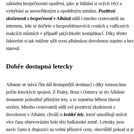
základní bezpečnostní opatření, jako je hlídání si svých věcí a
vyhýbání se neosvětleným a opuštěným místům.
Pozitivní
zkušenosti s bezpečností v Albánii
sdílí i mnoho cestovatelů na
internetu, kde se dočtete o bezproblémových cestách a vstřícných
reakcích místních v případě jakýchkoliv komplikací. Díky těmto
faktorům si tak můžete užít svou albánskou dovolenou naplno a bez
starostí.
Dobře dostupná letecky
Albánie se stává čím dál dostupnější destinací i díky rostoucímu
počtu leteckých spojení. Z Prahy, Brna i Ostravy se do Albánie
dostanete pohodlně přímými lety, a to zejména během hlavní
sezóny. Mnoho cestovatelů sdílí své pozitivní zkušenosti s
dovolenou v Albánii, chválí si
krátké lety
, které umožňují strávit
více času objevováním krás této balkánské země. Letenky jsou
navíc často k dispozici za velmi příznivé ceny, obzvláště pokud si je