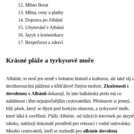
Město Berat
Měna, ceny a platby
Doprava po Albánii
Ubytování v Albánii
Jazyk a komunikace
Bezpečnost a zdraví
Krásné pláže a tyrkysové moře
Albánie, to není jen země s bohatou historií a kulturou, ale také ráj s
dechberoucími plážemi a křišťálově čistým mořem.
Zkušenosti s
dovolenou v Albánii
dokazují, že tato balkánská perla má co
nabídnout i těm nejnáročnějším cestovatelům. Představte si jemný,
bílý písek, který se třpytí pod horkým sluncem, a tyrkysové moře,
které láká k osvěžení.
Pláže Albánie
, od rušných letovisek po skryté
zátoky, nabízejí dokonalé prostředí pro relaxaci i vodní radovánky.
Mnoho cestovatelů, kteří se rozhodli pro
albánie dovolená