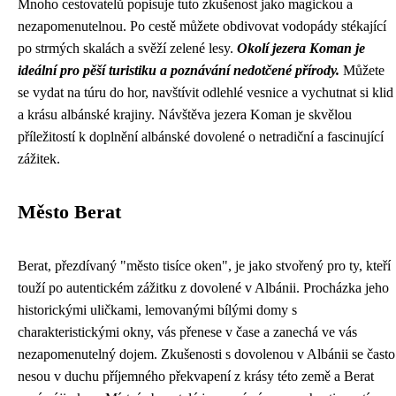
Mnoho cestovatelů popisuje tuto zkušenost jako magickou a
nezapomenutelnou. Po cestě můžete obdivovat vodopády stékající
po strmých skalách a svěží zelené lesy.
Okolí jezera Koman je
ideální pro pěší turistiku a poznávání nedotčené přírody.
Můžete
se vydat na túru do hor, navštívit odlehlé vesnice a vychutnat si klid
a krásu albánské krajiny. Návštěva jezera Koman je skvělou
příležitostí k doplnění albánské dovolené o netradiční a fascinující
zážitek.
Město Berat
Berat, přezdívaný "město tisíce oken", je jako stvořený pro ty, kteří
touží po autentickém zážitku z dovolené v Albánii. Procházka jeho
historickými uličkami, lemovanými bílými domy s
charakteristickými okny, vás přenese v čase a zanechá ve vás
nezapomenutelný dojem. Zkušenosti s dovolenou v Albánii se často
nesou v duchu příjemného překvapení z krásy této země a Berat