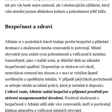
tak pro vás bude nejen nutností, ale i obohacujícím zážitkem, který
vám umožní poznat albánskou kulturu a pohostinnost ještě blíže.
Bezpečnost a zdraví
Albánie si v posledních letech buduje pověst bezpečné a přátelské
destinace a zkušenosti mnoha cestovatelů to potvrzují. Místní
obyvatelé jsou známí svou pohostinností a vstřícností k turistům.
Samozřejmě, jako v každé zemi, je důležité dbát na základní
bezpečnostní opatření. Doporučuje se sledovat své okolí,
nenechávat cennosti bez dozoru a v noci se vyhýbat špatně
osvětleným a opuštěným místům. V případě jakýchkoli pochybností
se nebojte obrátit na místní policii, která je turistům k dispozici.
Celkově vzato, Albánie nabízí bezpečné a příjemné prostředí pro
strávení nezapomenutelné dovolené.
Pozitivní zkušenosti s
bezpečností v Albánii sdílí stále více cestovatelů, kteří si pochvalují
klidnou atmosféru a vstřícnost místních obyvatel.