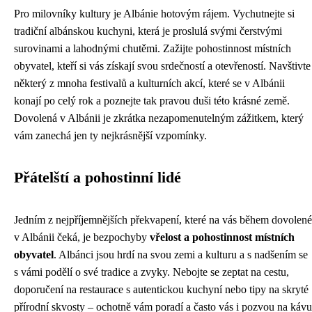
Pro milovníky kultury je Albánie hotovým rájem. Vychutnejte si
tradiční albánskou kuchyni, která je proslulá svými čerstvými
surovinami a lahodnými chutěmi. Zažijte pohostinnost místních
obyvatel, kteří si vás získají svou srdečností a otevřeností. Navštivte
některý z mnoha festivalů a kulturních akcí, které se v Albánii
konají po celý rok a poznejte tak pravou duši této krásné země.
Dovolená v Albánii je zkrátka nezapomenutelným zážitkem, který
vám zanechá jen ty nejkrásnější vzpomínky.
Přátelští a pohostinní lidé
Jedním z nejpříjemnějších překvapení, které na vás během dovolené
v Albánii čeká, je bezpochyby
vřelost a pohostinnost místních
obyvatel
. Albánci jsou hrdí na svou zemi a kulturu a s nadšením se
s vámi podělí o své tradice a zvyky. Nebojte se zeptat na cestu,
doporučení na restaurace s autentickou kuchyní nebo tipy na skryté
přírodní skvosty – ochotně vám poradí a často vás i pozvou na kávu