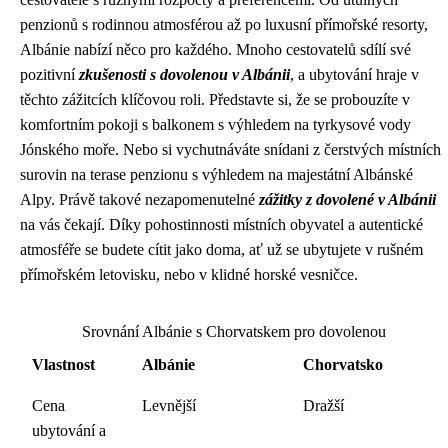
penzionů s rodinnou atmosférou až po luxusní přímořské resorty,
Albánie nabízí něco pro každého. Mnoho cestovatelů sdílí své
pozitivní
zkušenosti s dovolenou v Albánii
, a ubytování hraje v
těchto zážitcích klíčovou roli. Představte si, že se probouzíte v
komfortním pokoji s balkonem s výhledem na tyrkysové vody
Jónského moře. Nebo si vychutnáváte snídani z čerstvých místních
surovin na terase penzionu s výhledem na majestátní Albánské
Alpy. Právě takové nezapomenutelné
zážitky z dovolené v Albánii
na vás čekají. Díky pohostinnosti místních obyvatel a autentické
atmosféře se budete cítit jako doma, ať už se ubytujete v rušném
přímořském letovisku, nebo v klidné horské vesničce.
Srovnání Albánie s Chorvatskem pro dovolenou
Vlastnost
Albánie
Chorvatsko
Cena
Levnější
Dražší
ubytování a