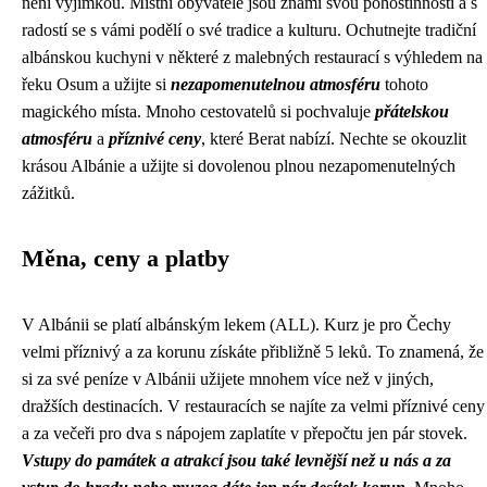
není výjimkou. Místní obyvatelé jsou známí svou pohostinností a s
radostí se s vámi podělí o své tradice a kulturu. Ochutnejte tradiční
albánskou kuchyni v některé z malebných restaurací s výhledem na
řeku Osum a užijte si
nezapomenutelnou atmosféru
tohoto
magického místa. Mnoho cestovatelů si pochvaluje
přátelskou
atmosféru
a
příznivé ceny
, které Berat nabízí. Nechte se okouzlit
krásou Albánie a užijte si dovolenou plnou nezapomenutelných
zážitků.
Měna, ceny a platby
V Albánii se platí albánským lekem (ALL). Kurz je pro Čechy
velmi příznivý a za korunu získáte přibližně 5 leků. To znamená, že
si za své peníze v Albánii užijete mnohem více než v jiných,
dražších destinacích. V restauracích se najíte za velmi příznivé ceny
a za večeři pro dva s nápojem zaplatíte v přepočtu jen pár stovek.
Vstupy do památek a atrakcí jsou také levnější než u nás a za