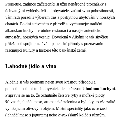
Prokletije, zatímco začátečníci si užijí nenáročné procházky s
úchvatnými výhledy. Místní obyvatelé, známí svou pohostinností,
vám rádi poradí s výběrem tras a poskytnou ubytování v horských
chatách. Po dni stráveném v přírodě si vychutnejte tradiční
albánskou kuchyni v útulné restauraci a nasajte autentickou
atmosféru horských vesnic. Dovolená v Albánii je tak skvělou
příležitostí spojit poznávání panenské přírody s poznáváním
fascinující kultury a historie této balkánské země.
Lahodné jídlo a víno
Albánie si vás podmaní nejen svou krásnou přírodou a
pohostinností místních obyvatel, ale také svou
lahodnou kuchyní
.
Připravte se na to, že ochutnáte čerstvé ryby a mořské plody,
šťavnaté jehněčí maso, aromatická zelenina a bylinky, to vše zalité
vynikajícím olivovým olejem. Místní speciality jako
tavë kosi
(jehněčí maso s jogurtem) nebo
byrek
(slaný koláč s různými