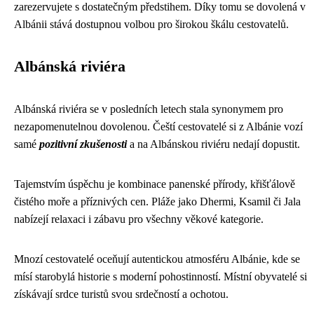
zarezervujete s dostatečným předstihem. Díky tomu se dovolená v
Albánii stává dostupnou volbou pro širokou škálu cestovatelů.
Albánská riviéra
Albánská riviéra se v posledních letech stala synonymem pro
nezapomenutelnou dovolenou. Čeští cestovatelé si z Albánie vozí
samé
pozitivní zkušenosti
a na Albánskou riviéru nedají dopustit.
Tajemstvím úspěchu je kombinace panenské přírody, křišťálově
čistého moře a příznivých cen. Pláže jako Dhermi, Ksamil či Jala
nabízejí relaxaci i zábavu pro všechny věkové kategorie.
Mnozí cestovatelé oceňují autentickou atmosféru Albánie, kde se
mísí starobylá historie s moderní pohostinností. Místní obyvatelé si
získávají srdce turistů svou srdečností a ochotou.