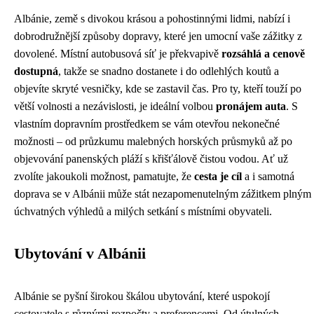
Albánie, země s divokou krásou a pohostinnými lidmi, nabízí i
dobrodružnější způsoby dopravy, které jen umocní vaše zážitky z
dovolené. Místní autobusová síť je překvapivě
rozsáhlá a cenově
dostupná
, takže se snadno dostanete i do odlehlých koutů a
objevíte skryté vesničky, kde se zastavil čas. Pro ty, kteří touží po
větší volnosti a nezávislosti, je ideální volbou
pronájem auta
. S
vlastním dopravním prostředkem se vám otevřou nekonečné
možnosti – od průzkumu malebných horských průsmyků až po
objevování panenských pláží s křišťálově čistou vodou. Ať už
zvolíte jakoukoli možnost, pamatujte, že
cesta je cíl
a i samotná
doprava se v Albánii může stát nezapomenutelným zážitkem plným
úchvatných výhledů a milých setkání s místními obyvateli.
Ubytování v Albánii
Albánie se pyšní širokou škálou ubytování, které uspokojí
cestovatele s různými rozpočty a preferencemi. Od útulných