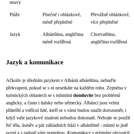
stravy
Pláže
Písečné i oblázkové,
Převážně oblázkové,
méně přeplněné
více přeplněné
Jazyk
Albánština, angličtina
Chorvatština,
méně rozšířená
angličtina rozšířená
Jazyk a komunikace
Ačkoliv je úředním jazykem v Albánii albánština, nebuďte
překvapeni, pokud se s ní nesetkáte na každém rohu. Zejména v
turistických oblastech se s místními
domluvíte
bez problémů
anglicky, a často i italsky nebo německy. Albánci jsou velmi
přátelští a vstřícní lidé, kteří se s vámi budou snažit dorozumět, i
když vaše jazykové znalosti nebudou dokonalé. Nebojte se použít
řeč těla, úsměv a pár základních frází v albánštině - místní to jistě
ocení a s radostí vám pomohou.
Komunikace s místními obyvateli