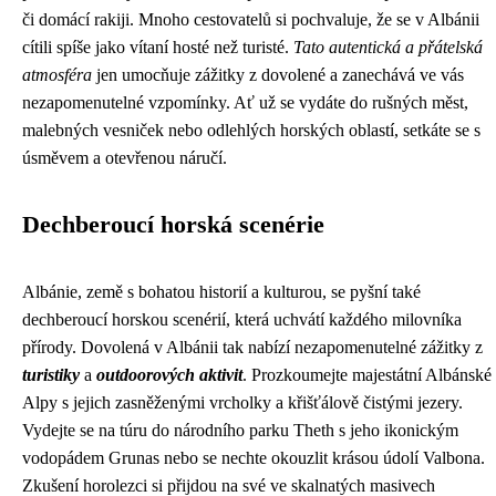
či domácí rakiji. Mnoho cestovatelů si pochvaluje, že se v Albánii
cítili spíše jako vítaní hosté než turisté.
Tato autentická a přátelská
atmosféra
jen umocňuje zážitky z dovolené a zanechává ve vás
nezapomenutelné vzpomínky. Ať už se vydáte do rušných měst,
malebných vesniček nebo odlehlých horských oblastí, setkáte se s
úsměvem a otevřenou náručí.
Dechberoucí horská scenérie
Albánie, země s bohatou historií a kulturou, se pyšní také
dechberoucí horskou scenérií, která uchvátí každého milovníka
přírody. Dovolená v Albánii tak nabízí nezapomenutelné zážitky z
turistiky
a
outdoorových aktivit
. Prozkoumejte majestátní Albánské
Alpy s jejich zasněženými vrcholky a křišťálově čistými jezery.
Vydejte se na túru do národního parku Theth s jeho ikonickým
vodopádem Grunas nebo se nechte okouzlit krásou údolí Valbona.
Zkušení horolezci si přijdou na své ve skalnatých masivech