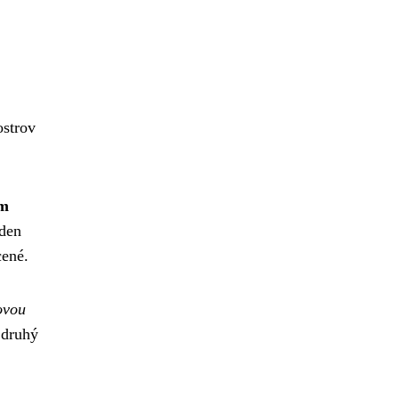
ostrov
ím
 den
cené.
ovou
 druhý