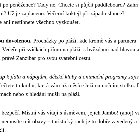
at po peněžence? Tady ne. Chcete si půjčit paddleboard? Zahr
? Už je zaplaceno. Večerní koktejl při západu slunce?
že ani nestihnete všechno vyzkoušet.
ou dovolenou.
Procházky po pláži, kde kromě vás a partnera
. Večeře při svíčkách přímo na pláži, s hvězdami nad hlavou 
á právě Zanzibar pro svou svatební cestu.
p k jídlu a nápojům, dětské kluby a animační programy zajist
řečtete tu knihu, která vám už měsíce leží na nočním stolku. 
mách nebo z hledání mušlí na pláži.
bezpečí. Místní vás vítají s úsměvem, jejich Jambo! (ahoj) v
 nemusíte mít obavy – turistický ruch je tu dobře zavedený a
lí.