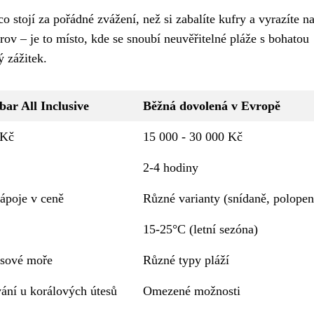
co stojí za pořádné zvážení, než si zabalíte kufry a vyrazíte na
trov – je to místo, kde se snoubí neuvěřitelné pláže s bohatou
ý zážitek.
ar All Inclusive
Běžná dovolená v Evropě
 Kč
15 000 - 30 000 Kč
2-4 hodiny
nápoje v ceně
Různé varianty (snídaně, polopen
15-25°C (letní sezóna)
ysové moře
Různé typy pláží
vání u korálových útesů
Omezené možnosti