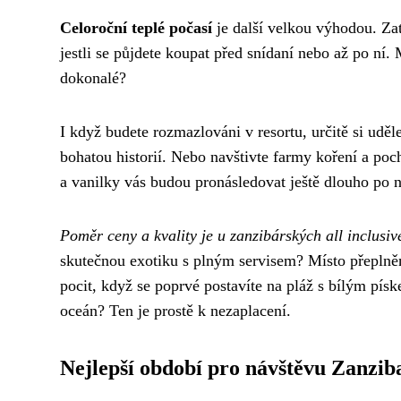
Celoroční teplé počasí
je další velkou výhodou. Zatí
jestli se půjdete koupat před snídaní nebo až po ní
dokonalé?
I když budete rozmazlováni v resortu, určitě si udě
bohatou historií. Nebo navštivte farmy koření a poc
a vanilky vás budou pronásledovat ještě dlouho po 
Poměr ceny a kvality je u zanzibárských all inclusiv
skutečnou exotiku s plným servisem? Místo přeplně
pocit, když se poprvé postavíte na pláž s bílým pí
oceán? Ten je prostě k nezaplacení.
Nejlepší období pro návštěvu Zanzib