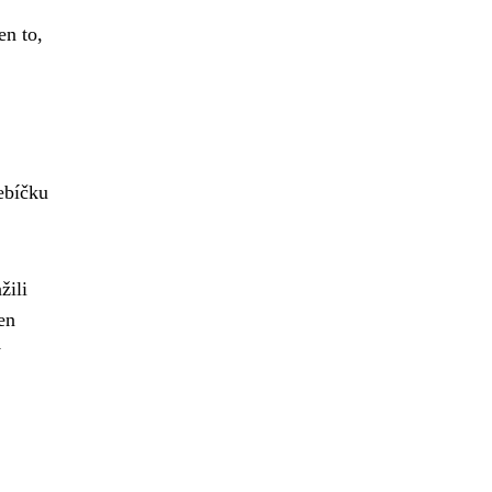
en to,
ebíčku
žili
en
ý