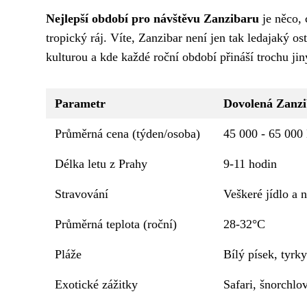
Nejlepší období pro návštěvu Zanzibaru
je něco, 
tropický ráj. Víte, Zanzibar není jen tak ledajaký os
kulturou a kde každé roční období přináší trochu jin
Parametr
Dovolená Zanzib
Průměrná cena (týden/osoba)
45 000 - 65 000
Délka letu z Prahy
9-11 hodin
Stravování
Veškeré jídlo a 
Průměrná teplota (roční)
28-32°C
Pláže
Bílý písek, tyrk
Exotické zážitky
Safari, šnorchlo