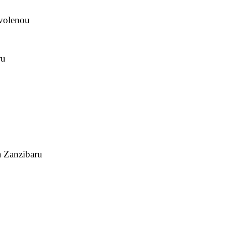
ovolenou
ru
 Zanzibaru