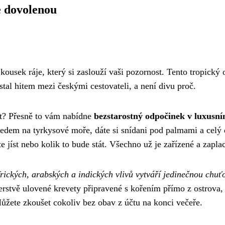
e dovolenou
 kousek ráje, který si zaslouží vaši pozornost. Tento tropický 
stal hitem mezi českými cestovateli, a není divu proč.
rat? Přesně to vám nabídne
bezstarostný odpočinek v luxusn
ledem na tyrkysové moře, dáte si snídani pod palmami a celý
e jíst nebo kolik to bude stát. Všechno už je zařízené a zapla
ických, arabských a indických vlivů vytváří jedinečnou chuť
čerstvě ulovené krevety připravené s kořením přímo z ostrova,
 Můžete zkoušet cokoliv bez obav z účtu na konci večeře.