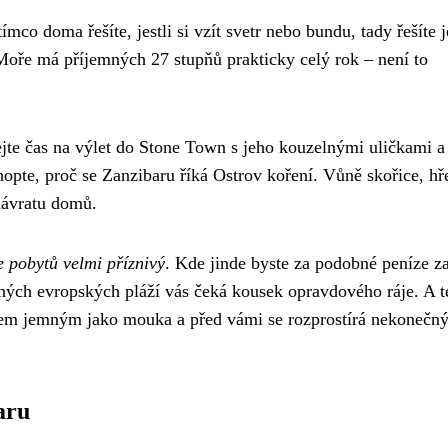
mco doma řešíte, jestli si vzít svetr nebo bundu, tady řešíte j
. Moře má příjemných 27 stupňů prakticky celý rok – není to
lejte čas na výlet do Stone Town s jeho kouzelnými uličkami a
hopte, proč se Zanzibaru říká Ostrov koření. Vůně skořice, hř
návratu domů.
e pobytů velmi příznivý
. Kde jinde byste za podobné peníze za
ných evropských pláží vás čeká kousek opravdového ráje. A t
skem jemným jako mouka a před vámi se rozprostírá nekonečn
aru