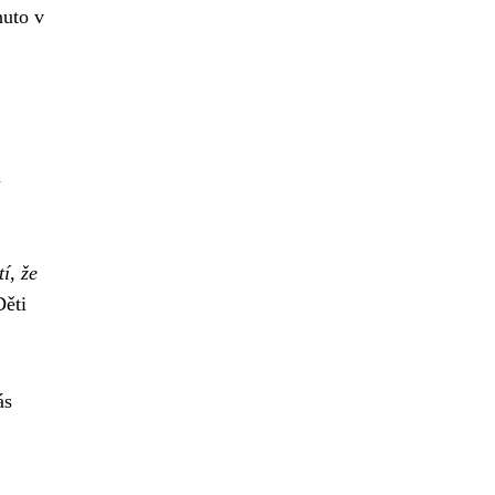
nuto v
a
í, že
Děti
ás