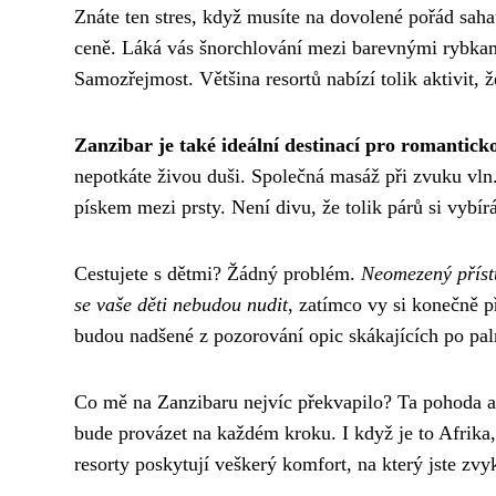
Znáte ten stres, když musíte na dovolené pořád sah
ceně. Láká vás šnorchlování mezi barevnými rybkami
Samozřejmost. Většina resortů nabízí tolik aktivit, 
Zanzibar je také ideální destinací pro romantick
nepotkáte živou duši. Společná masáž při zvuku vln
pískem mezi prsty. Není divu, že tolik párů si vybír
Cestujete s dětmi? Žádný problém.
Neomezený přístu
se vaše děti nebudou nudit
, zatímco vy si konečně p
budou nadšené z pozorování opic skákajících po pal
Co mě na Zanzibaru nejvíc překvapilo? Ta pohoda a 
bude provázet na každém kroku. I když je to Afrika,
resorty poskytují veškerý komfort, na který jste zvyk