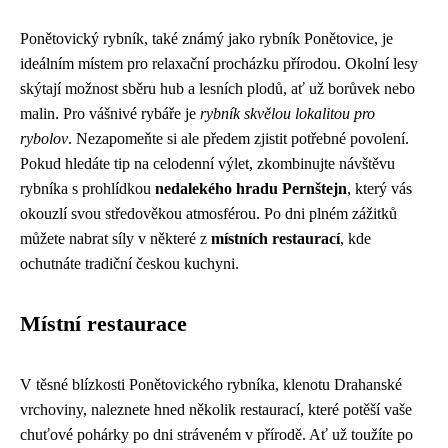
Ponětovický rybník, také známý jako rybník Ponětovice, je
ideálním místem pro relaxační procházku přírodou. Okolní lesy
skýtají možnost sběru hub a lesních plodů, ať už borůvek nebo
malin. Pro vášnivé rybáře je
rybník skvělou lokalitou pro
rybolov
. Nezapomeňte si ale předem zjistit potřebné povolení.
Pokud hledáte tip na celodenní výlet, zkombinujte návštěvu
rybníka s prohlídkou
nedalekého hradu Pernštejn
, který vás
okouzlí svou středověkou atmosférou. Po dni plném zážitků
můžete nabrat síly v některé z
místních restaurací
, kde
ochutnáte tradiční českou kuchyni.
Místní restaurace
V těsné blízkosti Ponětovického rybníka, klenotu Drahanské
vrchoviny, naleznete hned několik restaurací, které potěší vaše
chuťové pohárky po dni stráveném v přírodě. Ať už toužíte po