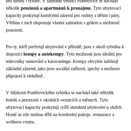
pro turisty i rybáře. V samotné vesnici Ponětovice se nachází
několik
penzionů a apartmánů k pronájmu
. Tyto ubytovací
kapacity poskytují komfortní zázemí pro rodiny s dětmi i páry.
Většina z nich disponuje vlastní zahradou s grilem a možností
posezení.
Pro ty, kteří preferují ubytování v přírodě, jsou v okolí rybníka k
dispozici
kempy a autokempy
. Tyto možnosti jsou ideální pro
milovníky stanování a karavaningu. Kempy obvykle nabízejí
základní zázemí, jako jsou sociální zařízení, sprchy a možnost
připojení k elektřině.
V blízkosti Ponětovického rybníka se nachází také několik
hotelů a penzionů v okolních vesnicích a městech. Tyto
ubytovací kapacity poskytují
vyšší standard ubytování a služeb
.
Hosté se zde mohou těšit na komfortní pokoje, restaurace a
wellness centra.