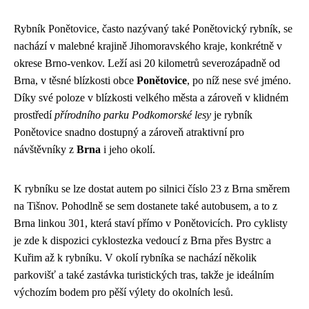
Rybník Ponětovice, často nazývaný také Ponětovický rybník, se
nachází v malebné krajině Jihomoravského kraje, konkrétně v
okrese Brno-venkov. Leží asi 20 kilometrů severozápadně od
Brna, v těsné blízkosti obce
Ponětovice
, po níž nese své jméno.
Díky své poloze v blízkosti velkého města a zároveň v klidném
prostředí
přírodního parku Podkomorské lesy
je rybník
Ponětovice snadno dostupný a zároveň atraktivní pro
návštěvníky z
Brna
i jeho okolí.
K rybníku se lze dostat autem po silnici číslo 23 z Brna směrem
na Tišnov. Pohodlně se sem dostanete také autobusem, a to z
Brna linkou 301, která staví přímo v Ponětovicích. Pro cyklisty
je zde k dispozici cyklostezka vedoucí z Brna přes Bystrc a
Kuřim až k rybníku. V okolí rybníka se nachází několik
parkovišť a také zastávka turistických tras, takže je ideálním
výchozím bodem pro pěší výlety do okolních lesů.