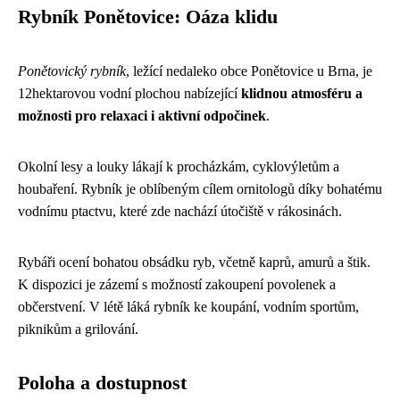
Rybník Ponětovice: Oáza klidu
Ponětovický rybník
, ležící nedaleko obce Ponětovice u Brna, je
12hektarovou vodní plochou nabízející
klidnou atmosféru a
možnosti pro relaxaci i aktivní odpočinek
.
Okolní lesy a louky lákají k procházkám, cyklovýletům a
houbaření. Rybník je oblíbeným cílem ornitologů díky bohatému
vodnímu ptactvu, které zde nachází útočiště v rákosinách.
Rybáři ocení bohatou obsádku ryb, včetně kaprů, amurů a štik.
K dispozici je zázemí s možností zakoupení povolenek a
občerstvení. V létě láká rybník ke koupání, vodním sportům,
piknikům a grilování.
Poloha a dostupnost