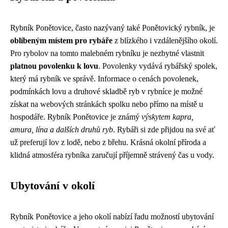
Rybník Ponětovice, často nazývaný také Ponětovický rybník, je
oblíbeným místem pro rybáře
z blízkého i vzdálenějšího okolí.
Pro rybolov na tomto malebném rybníku je nezbytné vlastnit
platnou povolenku k lovu
. Povolenky vydává rybářský spolek,
který má rybník ve správě. Informace o cenách povolenek,
podmínkách lovu a druhové skladbě ryb v rybníce je možné
získat na webových stránkách spolku nebo přímo na místě u
hospodáře. Rybník Ponětovice je známý
výskytem kapra,
amura, lína a dalších druhů ryb
. Rybáři si zde přijdou na své ať
už preferují lov z lodě, nebo z břehu. Krásná okolní příroda a
klidná atmosféra rybníka zaručují příjemně strávený čas u vody.
Ubytování v okolí
Rybník Ponětovice a jeho okolí nabízí řadu možností ubytování