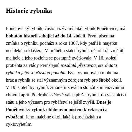
Historie rybníka
Ponětovický rybník, často nazývaný také rybník Ponětovice, má
bohatou historii sahající až do 14. století
. První písemná
zmínka o rybníku pochází z roku 1367, kdy patřil k majetku
nedalekého kláštera. V průběhu staletí rybník několikrát změnil
majitele a jeho rozloha se postupně zvětšovala. V 16. století
proběhla za vlády Pernštejnů
rozsáhlá přestavba, která dala
rybníku jeho současnou podobu
. Byla vybudována mohutná
hráz a rybník se stal významným zdrojem ryb pro široké okolí.
V 19. století byl rybník zmodernizován a sloužil k intenzivnímu
chovu kaprů. Po druhé světové válce přešel rybník do vlastnictví
státu a jeho význam pro rybářství se ještě zvýšil.
Dnes je
Ponětovický rybník oblíbeným místem k rekreaci a
rybaření
. Jeho malebné okolí láká k procházkám a
cyklovýletům.