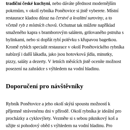
tradiční české kuchyni
, nebo dáváte přednost modernějším
pokrmům, v okolí rybníka Ponětovice si jistě vyberete. Místní
restaurace kladou důraz na
čerstvé a kvalitní suroviny
, a to
včetně
ryb z místních chovů
. Ochutnat tak můžete například
smaženého kapra s bramborovým salátem, grilovaného pstruha s
bylinkami, nebo si dopřát rybí polévku s křupavou bagetkou.
Kromě rybích specialit restaurace v okolí Ponětovického rybníka
nabízejí i další lákadla, jako jsou hotovková jídla, minutky,
pizzy, saláty a dezerty. V letních měsících jistě oceníte možnost
posezení na zahrádce s výhledem na vodní hladinu.
Doporučení pro návštěvníky
Rybník Ponětovice a jeho okolí skýtá spoustu možností k
příjemně strávenému dni v přírodě. Okolí rybníka je ideální pro
procházky a cyklovýlety. Vezměte si s sebou piknikový koš a
užijte si pohodový oběd s výhledem na vodní hladinu. Pro