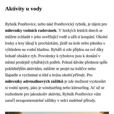
Aktivity u vody
Rybník Ponětovice, nebo také Ponětovický rybník, je rájem pro
milovníky vodních radovánek
. V horkých letních dnech se
můžete zchladit v jeho osvěžující vodě a užít si koupání. Okolní
louky a lesy lákají k procházkám, jízdě na kole nebo pikniku s
výhledem na vodní hladinu. Rybáři si zde přijdou na své díky
bohaté obsádce ryb. Povolenky k rybolovu jsou k dostání v
místní prodejně rybářských potřeb. Pokud dáváte přednost spíše
poklidnějším aktivitám, můžete se projet na lodičce nebo
šlapadle a vychutnat si
klid a krásu okolní přírody
. Pro
milovníky adrenalinových zážitků
je zde možnost vyzkoušet
si vodní sporty, jako je windsurfing nebo kitesurfing. Ať už se
rozhodnete pro jakoukoliv aktivitu, Rybník Ponětovice vám
zaručí nezapomenutelné zážitky v srdci malebné přírody.