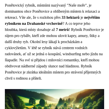
Ponětovický rybník, místními nazývaný "Naše moře", je
dominantou obce Ponětovice a oblíbeným místem k relaxaci a
rekreaci. Víte ale, že s rozlohou přes
33 hektarů
je
největším
rybníkem na Drahanské vrchovině
? A co teprve jeho
hloubka, která místy dosahuje až
7 metrů
! Rybník Ponětovice je
rájem pro rybáře, kteří zde mohou ulovit kapry, amury, štiky a
další druhy ryb. Okolní lesy lákají k procházkám a
cyklovýletům. V létě se rybník stává centrem vodních
radovánek, ať už se jedná o koupání, windsurfing nebo jízdu na
šlapadle. Na své si přijdou i milovníci romantiky, kteří mohou
obdivovat nádherné západy slunce nad hladinou. Rybník
Ponětovice je zkrátka ideálním místem pro strávení příjemných
chvil s rodinou a přáteli.