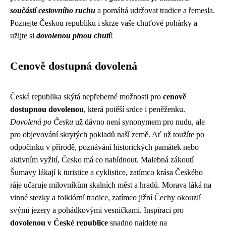
součástí cestovního ruchu
a pomáhá udržovat tradice a řemesla.
Poznejte Českou republiku i skrze vaše chuťové pohárky a
užijte si
dovolenou plnou chutí
!
Cenově dostupná dovolená
Česká republika skýtá nepřeberné možnosti pro
cenově
dostupnou dovolenou
, která potěší srdce i peněženku.
Dovolená po Česku
už dávno není synonymem pro nudu, ale
pro objevování skrytých pokladů naší země. Ať už toužíte po
odpočinku v přírodě, poznávání historických památek nebo
aktivním vyžití, Česko má co nabídnout. Malebná zákoutí
Šumavy lákají k turistice a cyklistice, zatímco krása Českého
ráje učaruje milovníkům skalních měst a hradů. Morava láká na
vinné stezky a folklórní tradice, zatímco jižní Čechy okouzlí
svými jezery a pohádkovými vesničkami. Inspiraci pro
dovolenou v České republice
snadno najdete na