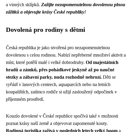
a vinných sklípků.
Zažijte nezapomenutelnou dovolenou plnou
zážitků a objevujte krásy České republiky!
Dovolená pro rodiny s dětmi
Česká republika je jako stvořená pro nezapomenutelnou
dovolenou s celou rodinou. Nabízí nepřeberné množství aktivit a
míst, které potěší malé i velké dobrodruhy.
Od majestátních
hradů a zámků, přes pohádkové jeskyně až po naučné
stezky a zábavní parky, nuda rozhodně nehrozí.
Děti se
vyřádí
v lanových centrech, aquaparcích nebo na letních
koupalištích, zatímco rodiče si užijí zasloužený odpočinek v
příjemném prostředí.
Kouzlo dovolené v České republice spočívá také v možnosti
poznat krásy naší země a objevovat zapomenuté kouty.
Rodinná turistika zažívá v posledních letech velký boom
a