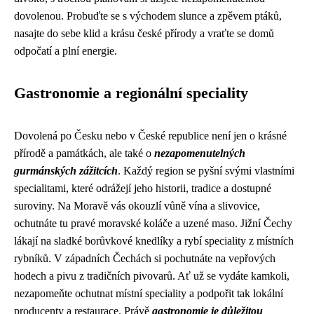
dovolenou. Probuďte se s východem slunce a zpěvem ptáků,
nasajte do sebe klid a krásu české přírody a vraťte se domů
odpočatí a plní energie.
Gastronomie a regionální speciality
Dovolená po Česku nebo v České republice není jen o krásné
přírodě a památkách, ale také o
nezapomenutelných
gurmánských zážitcích
. Každý region se pyšní svými vlastními
specialitami, které odrážejí jeho historii, tradice a dostupné
suroviny. Na Moravě vás okouzlí vůně vína a slivovice,
ochutnáte tu pravé moravské koláče a uzené maso. Jižní Čechy
lákají na sladké borůvkové knedlíky a rybí speciality z místních
rybníků. V západních Čechách si pochutnáte na vepřových
hodech a pivu z tradičních pivovarů. Ať už se vydáte kamkoli,
nezapomeňte ochutnat místní speciality a podpořit tak lokální
producenty a restaurace. Právě
gastronomie je důležitou