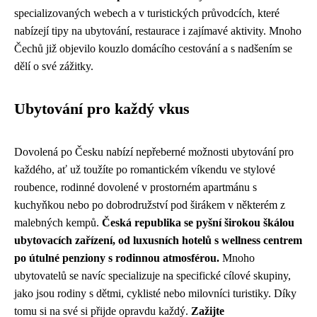
specializovaných webech a v turistických průvodcích, které
nabízejí tipy na ubytování, restaurace i zajímavé aktivity. Mnoho
Čechů již objevilo kouzlo domácího cestování a s nadšením se
dělí o své zážitky.
Ubytování pro každý vkus
Dovolená po Česku nabízí nepřeberné možnosti ubytování pro
každého, ať už toužíte po romantickém víkendu ve stylové
roubence, rodinné dovolené v prostorném apartmánu s
kuchyňkou nebo po dobrodružství pod širákem v některém z
malebných kempů.
Česká republika se pyšní širokou škálou
ubytovacích zařízení, od luxusních hotelů s wellness centrem
po útulné penziony s rodinnou atmosférou.
Mnoho
ubytovatelů se navíc specializuje na specifické cílové skupiny,
jako jsou rodiny s dětmi, cyklisté nebo milovníci turistiky. Díky
tomu si na své si přijde opravdu každý.
Zažijte