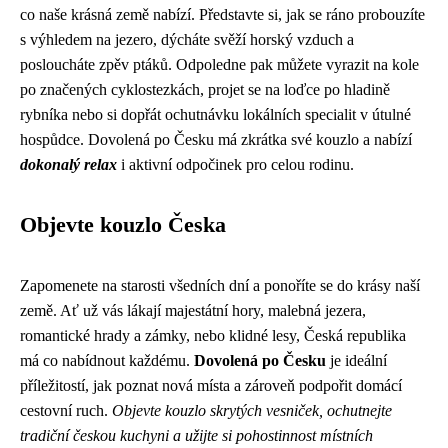
co naše krásná země nabízí. Představte si, jak se ráno probouzíte
s výhledem na jezero, dýcháte svěží horský vzduch a
posloucháte zpěv ptáků. Odpoledne pak můžete vyrazit na kole
po značených cyklostezkách, projet se na loďce po hladině
rybníka nebo si dopřát ochutnávku lokálních specialit v útulné
hospůdce. Dovolená po Česku má zkrátka své kouzlo a nabízí
dokonalý relax
i aktivní odpočinek pro celou rodinu.
Objevte kouzlo Česka
Zapomenete na starosti všedních dní a ponoříte se do krásy naší
země. Ať už vás lákají majestátní hory, malebná jezera,
romantické hrady a zámky, nebo klidné lesy, Česká republika
má co nabídnout každému.
Dovolená po Česku
je ideální
příležitostí, jak poznat nová místa a zároveň podpořit domácí
cestovní ruch.
Objevte kouzlo skrytých vesniček, ochutnejte
tradiční českou kuchyni a užijte si pohostinnost místních