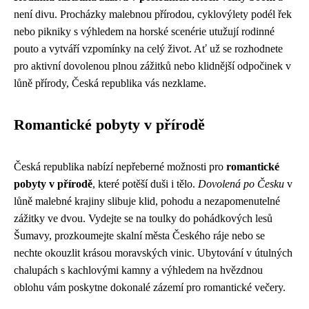
není divu. Procházky malebnou přírodou, cyklovýlety podél řek
nebo pikniky s výhledem na horské scenérie utužují rodinné
pouto a vytváří vzpomínky na celý život. Ať už se rozhodnete
pro aktivní dovolenou plnou zážitků nebo klidnější odpočinek v
lůně přírody, Česká republika vás nezklame.
Romantické pobyty v přírodě
Česká republika nabízí nepřeberné možnosti pro
romantické
pobyty v přírodě
, které potěší duši i tělo.
Dovolená po Česku
v
lůně malebné krajiny slibuje klid, pohodu a nezapomenutelné
zážitky ve dvou. Vydejte se na toulky do pohádkových lesů
Šumavy, prozkoumejte skalní města Českého ráje nebo se
nechte okouzlit krásou moravských vinic. Ubytování v útulných
chalupách s kachlovými kamny a výhledem na hvězdnou
oblohu vám poskytne dokonalé zázemí pro romantické večery.