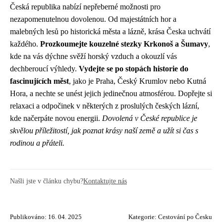
Česká republika nabízí nepřeberné možnosti pro
nezapomenutelnou dovolenou. Od majestátních hor a
malebných lesů po historická města a lázně, krása Česka uchvátí
každého.
Prozkoumejte kouzelné stezky Krkonoš a Šumavy
,
kde na vás dýchne svěží horský vzduch a okouzlí vás
dechberoucí výhledy.
Vydejte se po stopách historie do
fascinujících měst
, jako je Praha, Český Krumlov nebo Kutná
Hora, a nechte se unést jejich jedinečnou atmosférou. Dopřejte si
relaxaci a odpočinek v některých z proslulých českých lázní,
kde načerpáte novou energii.
Dovolená v České republice je
skvělou příležitostí, jak poznat krásy naší země a užít si čas s
rodinou a přáteli.
Našli jste v článku chybu?
Kontaktujte nás
Publikováno: 16. 04. 2025
Kategorie:
Cestování po Česku