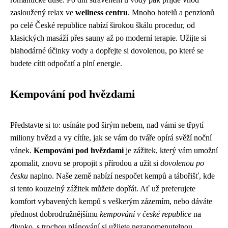
zasloužený relax ve
wellness centru
. Mnoho hotelů a penzionů
po celé České republice nabízí širokou škálu procedur, od
klasických masáží přes sauny až po moderní terapie. Užijte si
blahodárné účinky vody a dopřejte si dovolenou, po které se
budete cítit odpočatí a plní energie.
Kempování pod hvězdami
Představte si to: usínáte pod širým nebem, nad vámi se třpytí
miliony hvězd a vy cítíte, jak se vám do tváře opírá svěží noční
vánek.
Kempování pod hvězdami
je zážitek, který vám umožní
zpomalit, znovu se propojit s přírodou a užít si
dovolenou po
česku
naplno. Naše země nabízí nespočet kempů a tábořišť, kde
si tento kouzelný zážitek můžete dopřát. Ať už preferujete
komfort vybavených kempů s veškerým zázemím, nebo dáváte
přednost dobrodružnějšímu
kempování v české republice
na
divoko, s trochou plánování si užijete nezapomenutelnou