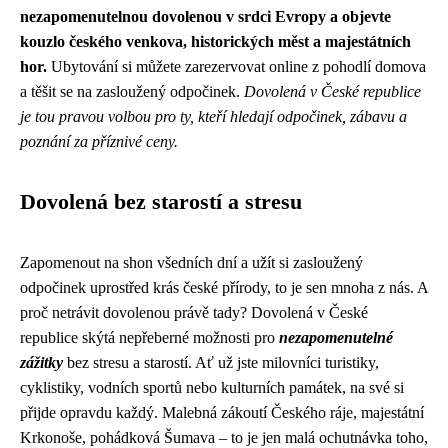
nezapomenutelnou dovolenou v srdci Evropy a objevte
kouzlo českého venkova, historických měst a majestátních
hor.
Ubytování si můžete zarezervovat online z pohodlí domova
a těšit se na zasloužený odpočinek.
Dovolená v České republice
je tou pravou volbou pro ty, kteří hledají odpočinek, zábavu a
poznání za příznivé ceny.
Dovolená bez starostí a stresu
Zapomenout na shon všedních dní a užít si zasloužený
odpočinek uprostřed krás české přírody, to je sen mnoha z nás. A
proč netrávit dovolenou právě tady? Dovolená v České
republice skýtá nepřeberné možnosti pro
nezapomenutelné
zážitky
bez stresu a starostí. Ať už jste milovníci turistiky,
cyklistiky, vodních sportů nebo kulturních památek, na své si
přijde opravdu každý. Malebná zákoutí Českého ráje, majestátní
Krkonoše, pohádková Šumava – to je jen malá ochutnávka toho,