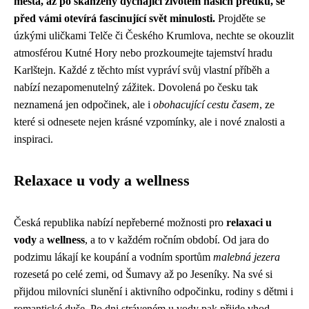
města, až po skanzeny dýchající životem našich předků, se
před vámi otevírá fascinující svět minulosti.
Projděte se
úzkými uličkami Telče či Českého Krumlova, nechte se okouzlit
atmosférou Kutné Hory nebo prozkoumejte tajemství hradu
Karlštejn. Každé z těchto míst vypráví svůj vlastní příběh a
nabízí nezapomenutelný zážitek. Dovolená po česku tak
neznamená jen odpočinek, ale i
obohacující cestu časem
, ze
které si odnesete nejen krásné vzpomínky, ale i nové znalosti a
inspiraci.
Relaxace u vody a wellness
Česká republika nabízí nepřeberné možnosti pro
relaxaci u
vody
a
wellness
, a to v každém ročním období. Od jara do
podzimu lákají ke koupání a vodním sportům
malebná jezera
rozesetá po celé zemi, od Šumavy až po Jeseníky. Na své si
přijdou milovníci slunění i aktivního odpočinku, rodiny s dětmi i
romantické duše. Po dni stráveném u vody pak přijde vhod