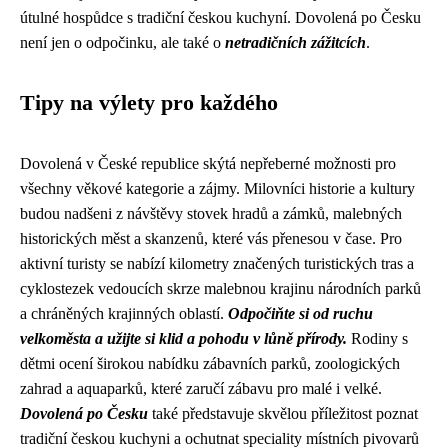
útulné hospůdce s tradiční českou kuchyní. Dovolená po Česku
není jen o odpočinku, ale také o
netradičních zážitcích
.
Tipy na výlety pro každého
Dovolená v České republice skýtá nepřeberné možnosti pro
všechny věkové kategorie a zájmy. Milovníci historie a kultury
budou nadšeni z návštěvy stovek hradů a zámků, malebných
historických měst a skanzenů, které vás přenesou v čase. Pro
aktivní turisty se nabízí kilometry značených turistických tras a
cyklostezek vedoucích skrze malebnou krajinu národních parků
a chráněných krajinných oblastí.
Odpočiňte si od ruchu
velkoměsta a užijte si klid a pohodu v lůně přírody.
Rodiny s
dětmi ocení širokou nabídku zábavních parků, zoologických
zahrad a aquaparků, které zaručí zábavu pro malé i velké.
Dovolená po Česku
také představuje skvělou příležitost poznat
tradiční českou kuchyni a ochutnat speciality místních pivovarů