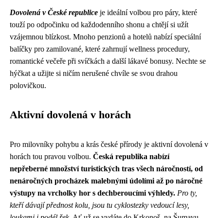
Dovolená v České republice
je ideální volbou pro páry, které
touží po odpočinku od každodenního shonu a chtějí si užít
vzájemnou blízkost. Mnoho penzionů a hotelů nabízí speciální
balíčky pro zamilované, které zahrnují wellness procedury,
romantické večeře při svíčkách a další lákavé bonusy. Nechte se
hýčkat a užijte si ničím nerušené chvíle se svou drahou
polovičkou.
Aktivní dovolená v horách
Pro milovníky pohybu a krás české přírody je aktivní dovolená v
horách tou pravou volbou.
Česká republika nabízí
nepřeberné množství turistických tras všech náročností, od
nenáročných procházek malebnými údolími až po náročné
výstupy na vrcholky hor s dechberoucími výhledy.
Pro ty,
kteří dávají přednost kolu, jsou tu cyklostezky vedoucí lesy,
loukami i podél řek.
Ať už se vydáte do Krkonoš, na Šumavu,