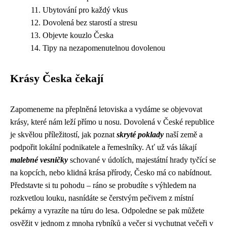
Ubytování pro každý vkus
Dovolená bez starostí a stresu
Objevte kouzlo Česka
Tipy na nezapomenutelnou dovolenou
Krásy Česka čekají
Zapomeneme na přeplněná letoviska a vydáme se objevovat
krásy, které nám leží přímo u nosu. Dovolená v České republice
je skvělou příležitostí, jak poznat
skryté poklady
naší země a
podpořit lokální podnikatele a řemeslníky. Ať už vás lákají
malebné vesničky
schované v údolích, majestátní hrady tyčící se
na kopcích, nebo klidná krása přírody, Česko má co nabídnout.
Představte si tu pohodu – ráno se probudíte s výhledem na
rozkvetlou louku, nasnídáte se čerstvým pečivem z místní
pekárny a vyrazíte na túru do lesa. Odpoledne se pak můžete
osvěžit v jednom z mnoha rybníků a večer si vychutnat večeři v