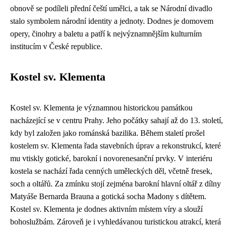
obnově se podíleli přední čeští umělci, a tak se Národní divadlo
stalo symbolem národní identity a jednoty. Dodnes je domovem
opery, činohry a baletu a patří k nejvýznamnějším kulturním
institucím v České republice.
Kostel sv. Klementa
Kostel sv. Klementa je významnou historickou památkou
nacházející se v centru Prahy. Jeho počátky sahají až do 13. století,
kdy byl založen jako románská bazilika. Během staletí prošel
kostelem sv. Klementa řada stavebních úprav a rekonstrukcí, které
mu vtiskly gotické, barokní i novorenesanční prvky. V interiéru
kostela se nachází řada cenných uměleckých děl, včetně fresek,
soch a oltářů. Za zmínku stojí zejména barokní hlavní oltář z dílny
Matyáše Bernarda Brauna a gotická socha Madony s dítětem.
Kostel sv. Klementa je dodnes aktivním místem víry a slouží
bohoslužbám. Zároveň je i vyhledávanou turistickou atrakcí, která