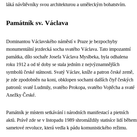
láká návštěvníky svou architekturou a uměleckým bohatstvím.
Památník sv. Václava
Dominantou Václavského náměstí v Praze je bezpochyby
monumentální jezdecká socha svatého Václava. Tato impozantní
památka, dílo sochaře Josefa Václava Myslbeka, byla odhalena
roku 1912 a od té doby se stala jedním z nejvýznamnějších
symbolů české státnosti. Svatý Václav, kníže a patron české země,
je zde zpodobněn na koni, obklopen sochami dalších čtyř českých
patronů: svaté Ludmily, svatého Prokopa, svatého Vojtěcha a svaté
Anežky České.
Památník je místem setkávání i národních manifestací a pietních
aktů. Právě zde se v listopadu 1989 shromáždily statisíce lidí během
sametové revoluce, která vedla k pádu komunistického režimu.