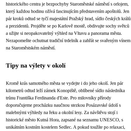
historického centra je bezpochyby Staroměstské náměstí s orlojem,
který každou hodinu ožívá fascinujícím představením apoštolů. Jen
pár kroků odtud se tyčí majestátní Pražský hrad, sídlo českých králů
a prezidentů. Projděte se po Karlově mostě, obdivujte sochy světců
a užijte si neopakovatelný výhled na Vltavu a panorama města.
Nezapomeňte ochutnat tradiční trdelník a zahřát se svařeným vínem
na Staroměstském náměstí.
Tipy na výlety v okolí
Kromě krás samotného města se vydejte i do jeho okolí. Jen pár
kilometrů odtud leží zámek Konopiště, oblíbené sídlo následníka
trůnu Františka Ferdinanda d'Este. Pro milovníky přírody
doporučujeme procházku naučnou stezkou Posázavské údolí s
malebnými výhledy na řeku a okolní lesy. Za návštěvu stojí i
historické město Kutná Hora, zapsané na seznamu UNESCO, s
unikátním kostním kostelem Sedlec. A pokud toužíte po relaxaci,