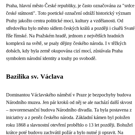
Praha, hlavní město České republiky, je často označována za "srdce
české státnosti". Toto poetické označení odráží historický význam
Prahy jakožto centra politické moci, kultury a vzdělanosti. Od
středověku bylo město sídlem českých králů a později i císařů Svaté
říše římské. Na Pražském hradě, jednom z největších hradních
komplexů na světě, se psaly dějiny českého národa. I v těžkých
dobách, kdy byla země okupována cizí mocí, zůstávala Praha
symbolem národní identity a touhy po svobodě.
Bazilika sv. Václava
Dominantou Václavského náměstí v Praze je bezpochyby budova
Národního muzea. Jen pár kroků od něj se ale nachází další skvost
– novorenesanční budova Národního divadla. Ta byla postavena z
iniciativy a z peněz českého národa. Základní kámen byl položen
roku 1868 a slavnostní otevření proběhlo o 13 let později. Bohužel
krátce poté budovu zachvátil požár a bylo nutné ji opravit. Na