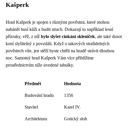
Kašperk
Hrad Kašperk je spojen s různými pověstmi, které mohou
nahánět husí kůži a budit strach. Dokazují to například lesní
přízraky, věž, z níž
bylo slyšet cinkání skleniček
, ale také dusot
koní slyšitelný z povzdáli. Když o takových strašidelných
pověstech víte, jen stěží byste chtěli na hradě strávit dlouhou
noc. Samotný hrad Kašperk Vám více přiblížíme
prostřednictvím níže uvedené tabulky.
Předmět
Hodnota
Budování hradu
1356
Stavitel
Karel IV.
Architektura
Gotický sloh