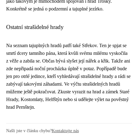
jako takovým je mimochodem spojován i hrad Trosky.
Konkrétně se jedná o podzemní a tajuplné jezírko.
Ostatní strašidelné hrady
Na seznam tajuplných hradů patří také Střekov. Ten je spjat se
smrtí dcery tamního pána, která kvůli svému milému vyskočila
z věže a zabila se. Občas bývá slyšet její nářek a křik. Takže ani
zde nepřipadá noční procházka úplně v potaz. Popřípadě bude
jen pro otrlé jedince, kteří vyhledávají strašidelné hrady a rádi se
zabývají takovými záhadami. Ve výčtu strašidelných hradů
můžeme ještě pokračovat. Zkuste vyrazit na hrad a zámek Staré
Hrady, Kostomlaty, Helfštýn nebo si udělejte výlet na pověstný
hrad Pernštejn.
Našli jste v článku chybu?
Kontaktujte nás