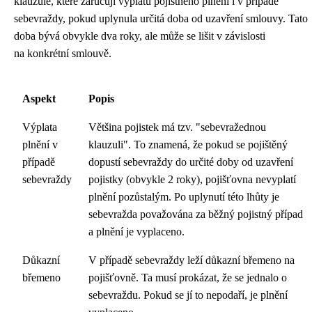
klauzule, které zaručují výplatu pojistného plnění i v případě
sebevraždy, pokud uplynula určitá doba od uzavření smlouvy. Tato
doba bývá obvykle dva roky, ale může se lišit v závislosti
na konkrétní smlouvě.
Aspekt
Popis
Výplata
Většina pojistek má tzv. "sebevražednou
plnění v
klauzuli". To znamená, že pokud se pojištěný
případě
dopustí sebevraždy do určité doby od uzavření
sebevraždy
pojistky (obvykle 2 roky), pojišťovna nevyplatí
plnění pozůstalým. Po uplynutí této lhůty je
sebevražda považována za běžný pojistný případ
a plnění je vyplaceno.
Důkazní
V případě sebevraždy leží důkazní břemeno na
břemeno
pojišťovně. Ta musí prokázat, že se jednalo o
sebevraždu. Pokud se jí to nepodaří, je plnění