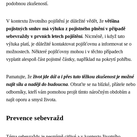
podobnou zkušeností.
V kontextu životního pojištění je důležité vědět, že
většina
pojistných smluv má výluku z pojistného plnění v případě
sebevraždy v prvních letech pojištění
. Nicméně, i když tato
výluka platí, je důležité kontaktovat pojišťovnu a informovat se o
možnostech. Některé pojišťovny mohou i v těchto případech
vyplatit alespoň část pojistné částky, například na pokrytí pohřbu.
Pamatujte, že
život jde dál a i přes tuto těžkou zkušenost je možné
najít sílu a naději do budoucna
. Obraťte se na blízké, přátele nebo
odborníky, kteří vám pomohou projít tímto náročným obdobím a
najít oporu a smysl života.
Prevence sebevražd
Téma sebevraždy je nesmírně citlivé a v kontextu životního