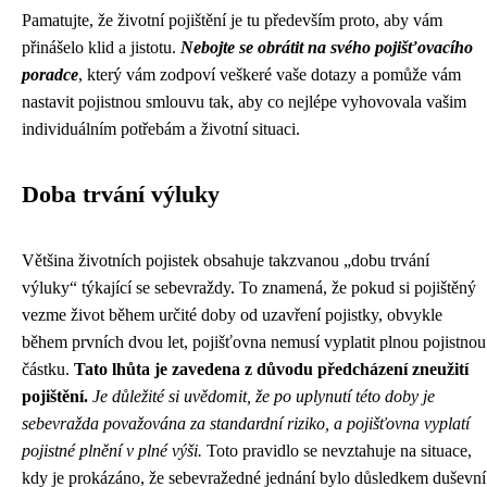
Pamatujte, že životní pojištění je tu především proto, aby vám
přinášelo klid a jistotu.
Nebojte se obrátit na svého pojišťovacího
poradce
, který vám zodpoví veškeré vaše dotazy a pomůže vám
nastavit pojistnou smlouvu tak, aby co nejlépe vyhovovala vašim
individuálním potřebám a životní situaci.
Doba trvání výluky
Většina životních pojistek obsahuje takzvanou „dobu trvání
výluky“ týkající se sebevraždy. To znamená, že pokud si pojištěný
vezme život během určité doby od uzavření pojistky, obvykle
během prvních dvou let, pojišťovna nemusí vyplatit plnou pojistnou
částku.
Tato lhůta je zavedena z důvodu předcházení zneužití
pojištění.
Je důležité si uvědomit, že po uplynutí této doby je
sebevražda považována za standardní riziko, a pojišťovna vyplatí
pojistné plnění v plné výši.
Toto pravidlo se nevztahuje na situace,
kdy je prokázáno, že sebevražedné jednání bylo důsledkem duševní