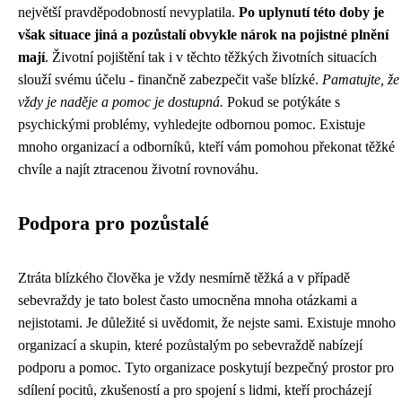
největší pravděpodobností nevyplatila.
Po uplynutí této doby je
však situace jiná a pozůstalí obvykle nárok na pojistné plnění
mají
. Životní pojištění tak i v těchto těžkých životních situacích
slouží svému účelu - finančně zabezpečit vaše blízké.
Pamatujte, že
vždy je naděje a pomoc je dostupná.
Pokud se potýkáte s
psychickými problémy, vyhledejte odbornou pomoc. Existuje
mnoho organizací a odborníků, kteří vám pomohou překonat těžké
chvíle a najít ztracenou životní rovnováhu.
Podpora pro pozůstalé
Ztráta blízkého člověka je vždy nesmírně těžká a v případě
sebevraždy je tato bolest často umocněna mnoha otázkami a
nejistotami. Je důležité si uvědomit, že nejste sami. Existuje mnoho
organizací a skupin, které pozůstalým po sebevraždě nabízejí
podporu a pomoc. Tyto organizace poskytují bezpečný prostor pro
sdílení pocitů, zkušeností a pro spojení s lidmi, kteří procházejí