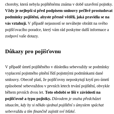
choroby, která nebyla pojištěnému známa v době uzavření pojistky.
Vždy je nejlepší si před podpisem smlouvy pečlivě prostudovat
podmínky pojištění, abyste přesně věděli, jaká pravidla se na
vás vztahují.
V případě nejasností se neváhejte obrátit na svého
pojišťovacího poradce, který vám rád poskytne další informace a
zodpoví vaše dotazy.
Důkazy pro pojišťovnu
V případě úmrtí pojištěného v důsledku sebevraždy se podmínky
vyplacení pojistného plnění řídí pojistnými podmínkami dané
smlouvy. Obecně platí, že pojišťovny neposkytují krytí pro úmrtí
způsobené sebevraždou v prvních letech trvání pojištění, obvykle
během prvních dvou let.
Toto období se liší v závislosti na
pojišťovně a typu pojistky.
Důvodem je snaha předcházet
situacím, kdy by si někdo sjednal pojištění s úmyslem spáchat
sebevraždu a tím finančně zajistit své blízké.