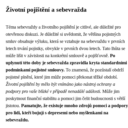
Životní pojištění a sebevražda
Téma sebevraždy a životního pojištění je citlivé, ale důležité pro
otevřenou diskuzi. Je důležité si uvědomit, že většina pojistných
smluv obsahuje výluku, která se vztahuje na sebevraždu v prvních
letech trvání pojistky, obvykle v prvních dvou letech. Tato lhůta se
může lišit v závislosti na konkrétní smlouvě a pojišťovně.
Po
uplynutí této doby je sebevražda zpravidla kryta standardními
podmínkami pojistné smlouvy.
To znamená, že pozůstalí obdrží
pojistné plnění, které jim může pomoci překonat těžké období.
Životní pojištění by mělo být vnímáno jako nástroj ochrany a
podpory pro vaše blízké v případě nenadálé události.
Může jim
poskytnout finanční stabilitu a pomoci jim čelit budoucnosti s větší
jistotou.
Pamatujte, že existuje mnoho zdrojů pomoci a podpory
pro lidi, kteří bojují s depresemi nebo myšlenkami na
sebevraždu.