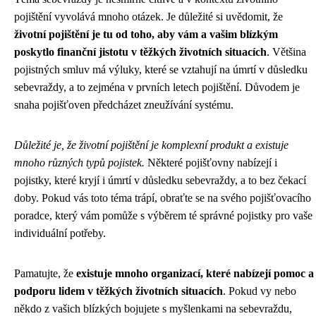
pojištění vyvolává mnoho otázek. Je důležité si uvědomit, že
životní pojištění je tu od toho, aby vám a vašim blízkým
poskytlo finanční jistotu v těžkých životních situacích
. Většina
pojistných smluv má výluky, které se vztahují na úmrtí v důsledku
sebevraždy, a to zejména v prvních letech pojištění. Důvodem je
snaha pojišťoven předcházet zneužívání systému.
Důležité je, že životní pojištění je komplexní produkt a existuje
mnoho různých typů pojistek.
Některé pojišťovny nabízejí i ​​​​
pojistky, které kryjí i ​​​​úmrtí v důsledku sebevraždy, a to bez čekací
doby. Pokud vás toto téma trápí, obraťte se na svého pojišťovacího
poradce, který vám pomůže s výběrem té správné pojistky pro vaše
individuální potřeby.
Pamatujte, že
existuje mnoho organizací, které nabízejí pomoc a
podporu lidem v těžkých životních situacích
. Pokud vy nebo
někdo z vašich blízkých bojujete s myšlenkami na sebevraždu,