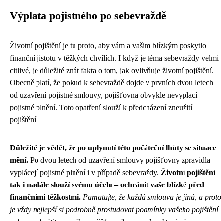
Výplata pojistného po sebevraždě
Životní pojištění je tu proto, aby vám a vašim blízkým poskytlo
finanční jistotu v těžkých chvílích. I když je téma sebevraždy velmi
citlivé, je důležité znát fakta o tom, jak ovlivňuje životní pojištění.
Obecně platí, že pokud k sebevraždě dojde v prvních dvou letech
od uzavření pojistné smlouvy, pojišťovna obvykle nevyplací
pojistné plnění. Toto opatření slouží k předcházení zneužití
pojištění.
Důležité je vědět, že po uplynutí této počáteční lhůty se situace
mění.
Po dvou letech od uzavření smlouvy pojišťovny zpravidla
vyplácejí pojistné plnění i v případě sebevraždy.
Životní pojištění
tak i nadále slouží svému účelu – ochránit vaše blízké před
finančními těžkostmi.
Pamatujte, že každá smlouva je jiná, a proto
je vždy nejlepší si podrobně prostudovat podmínky vašeho pojištění