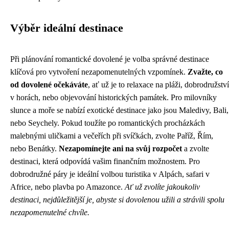
Výběr ideální destinace
Při plánování romantické dovolené je volba správné destinace
klíčová pro vytvoření nezapomenutelných vzpomínek.
Zvažte, co
od dovolené očekáváte
, ať už je to relaxace na pláži, dobrodružství
v horách, nebo objevování historických památek. Pro milovníky
slunce a moře se nabízí exotické destinace jako jsou Maledivy, Bali,
nebo Seychely. Pokud toužíte po romantických procházkách
malebnými uličkami a večeřích při svíčkách, zvolte Paříž, Řím,
nebo Benátky.
Nezapomínejte ani na svůj rozpočet
a zvolte
destinaci, která odpovídá vašim finančním možnostem. Pro
dobrodružné páry je ideální volbou turistika v Alpách, safari v
Africe, nebo plavba po Amazonce.
Ať už zvolíte jakoukoliv
destinaci, nejdůležitější je, abyste si dovolenou užili a strávili spolu
nezapomenutelné chvíle.