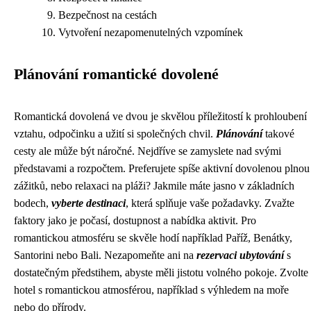
Bezpečnost na cestách
Vytvoření nezapomenutelných vzpomínek
Plánování romantické dovolené
Romantická dovolená ve dvou je skvělou příležitostí k prohloubení
vztahu, odpočinku a užití si společných chvil.
Plánování
takové
cesty ale může být náročné. Nejdříve se zamyslete nad svými
představami a rozpočtem. Preferujete spíše aktivní dovolenou plnou
zážitků, nebo relaxaci na pláži? Jakmile máte jasno v základních
bodech,
vyberte destinaci
, která splňuje vaše požadavky. Zvažte
faktory jako je počasí, dostupnost a nabídka aktivit. Pro
romantickou atmosféru se skvěle hodí například Paříž, Benátky,
Santorini nebo Bali. Nezapomeňte ani na
rezervaci ubytování
s
dostatečným předstihem, abyste měli jistotu volného pokoje. Zvolte
hotel s romantickou atmosférou, například s výhledem na moře
nebo do přírody.