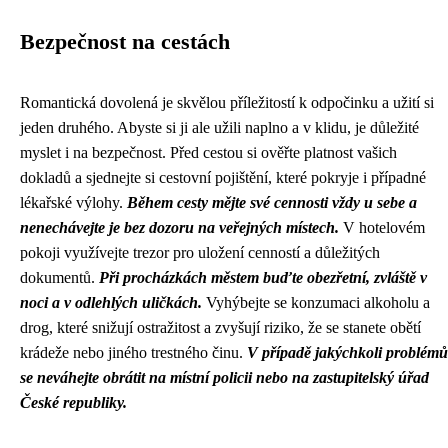
Bezpečnost na cestách
Romantická dovolená je skvělou příležitostí k odpočinku a užití si
jeden druhého. Abyste si ji ale užili naplno a v klidu, je důležité
myslet i na bezpečnost. Před cestou si ověřte platnost vašich
dokladů a sjednejte si cestovní pojištění, které pokryje i případné
lékařské výlohy.
Během cesty mějte své cennosti vždy u sebe a
nenechávejte je bez dozoru na veřejných místech.
V hotelovém
pokoji využívejte trezor pro uložení cenností a důležitých
dokumentů.
Při procházkách městem buďte obezřetní, zvláště v
noci a v odlehlých uličkách.
Vyhýbejte se konzumaci alkoholu a
drog, které snižují ostražitost a zvyšují riziko, že se stanete obětí
krádeže nebo jiného trestného činu.
V případě jakýchkoli problémů
se neváhejte obrátit na místní policii nebo na zastupitelský úřad
České republiky.