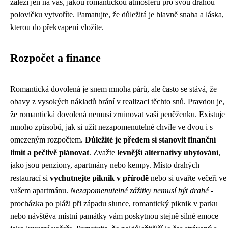
záleží jen na vás, jakou romantickou atmosféru pro svou drahou
polovičku vytvoříte. Pamatujte, že důležitá je hlavně snaha a láska,
kterou do překvapení vložíte.
Rozpočet a finance
Romantická dovolená je snem mnoha párů, ale často se stává, že
obavy z vysokých nákladů brání v realizaci těchto snů. Pravdou je,
že romantická dovolená nemusí zruinovat vaši peněženku. Existuje
mnoho způsobů, jak si užít nezapomenutelné chvíle ve dvou i s
omezeným rozpočtem.
Důležité je předem si stanovit finanční
limit a pečlivě plánovat
. Zvažte
levnější alternativy ubytování
,
jako jsou penziony, apartmány nebo kempy. Místo drahých
restaurací si
vychutnejte piknik v přírodě
nebo si uvařte večeři ve
vašem apartmánu.
Nezapomenutelné zážitky nemusí být drahé
-
procházka po pláži při západu slunce, romantický piknik v parku
nebo návštěva místní památky vám poskytnou stejně silné emoce