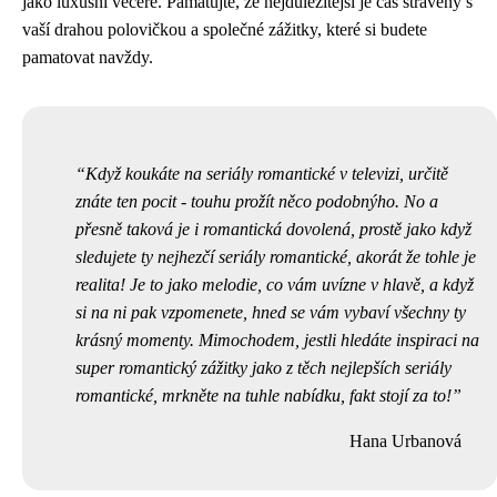
jako luxusní večeře. Pamatujte, že nejdůležitější je čas strávený s
vaší drahou polovičkou a společné zážitky, které si budete
pamatovat navždy.
Když koukáte na seriály romantické v televizi, určitě
znáte ten pocit - touhu prožít něco podobnýho. No a
přesně taková je i romantická dovolená, prostě jako když
sledujete ty nejhezčí seriály romantické, akorát že tohle je
realita! Je to jako melodie, co vám uvízne v hlavě, a když
si na ni pak vzpomenete, hned se vám vybaví všechny ty
krásný momenty. Mimochodem, jestli hledáte inspiraci na
super romantický zážitky jako z těch nejlepších seriály
romantické, mrkněte na
tuhle nabídku
, fakt stojí za to!
Hana Urbanová