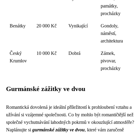
památky,
procházky
Benátky
20 000 Kč
Vynikající
Gondoly,
náměstí,
architektura
Český
10 000 Kč
Dobrá
Zámek,
Krumlov
pivovar,
procházky
Gurmánské zážitky ve dvou
Romantická dovolená je ideální příležitostí k prohloubení vztahu a
užívání si vzájemné společnosti. Co by mohlo být romantičtější než
společné vychutnávání lahodných pokrmů v okouzlující atmosféře?
Naplánujte si
gurmánské zážitky ve dvou
, které vám zaručeně