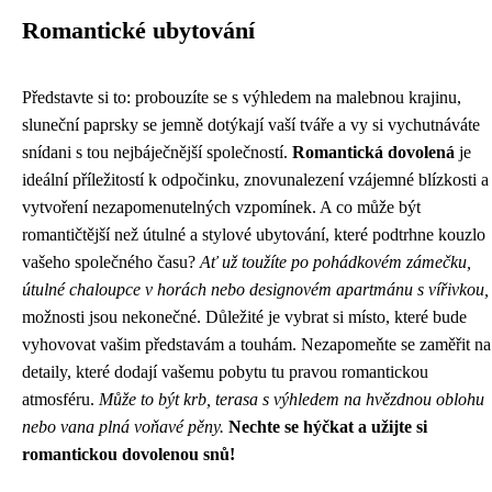
Romantické ubytování
Představte si to: probouzíte se s výhledem na malebnou krajinu,
sluneční paprsky se jemně dotýkají vaší tváře a vy si vychutnáváte
snídani s tou nejbáječnější společností.
Romantická dovolená
je
ideální příležitostí k odpočinku, znovunalezení vzájemné blízkosti a
vytvoření nezapomenutelných vzpomínek. A co může být
romantičtější než útulné a stylové ubytování, které podtrhne kouzlo
vašeho společného času?
Ať už toužíte po pohádkovém zámečku,
útulné chaloupce v horách nebo designovém apartmánu s vířivkou,
možnosti jsou nekonečné. Důležité je vybrat si místo, které bude
vyhovovat vašim představám a touhám. Nezapomeňte se zaměřit na
detaily, které dodají vašemu pobytu tu pravou romantickou
atmosféru.
Může to být krb, terasa s výhledem na hvězdnou oblohu
nebo vana plná voňavé pěny.
Nechte se hýčkat a užijte si
romantickou dovolenou snů!