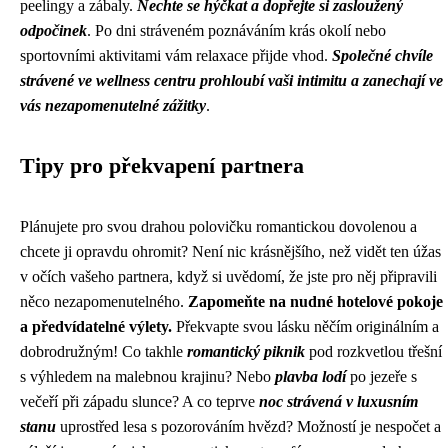
peelingy a zábaly.
Nechte se hýčkat a dopřejte si zasloužený
odpočinek
. Po dni stráveném poznáváním krás okolí nebo
sportovními aktivitami vám relaxace přijde vhod.
Společné chvíle
strávené ve wellness centru prohloubí vaši intimitu a zanechají ve
vás nezapomenutelné zážitky
.
Tipy pro překvapení partnera
Plánujete pro svou drahou polovičku romantickou dovolenou a
chcete ji opravdu ohromit? Není nic krásnějšího, než vidět ten úžas
v očích vašeho partnera, když si uvědomí, že jste pro něj připravili
něco nezapomenutelného.
Zapomeňte na nudné hotelové pokoje
a předvídatelné výlety.
Překvapte svou lásku něčím originálním a
dobrodružným! Co takhle
romantický piknik
pod rozkvetlou třešní
s výhledem na malebnou krajinu? Nebo
plavba lodí
po jezeře s
večeří při západu slunce? A co teprve
noc strávená v luxusním
stanu
uprostřed lesa s pozorováním hvězd? Možností je nespočet a