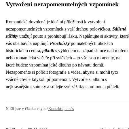
Vytvoření nezapomenutelných vzpomínek
Romantická dovolená je ideální příležitostí k vytvoření
nezapomenutelných vzpomínek s vaší drahou polovičkou.
Sdílené
zážitky
utužují pouto a prohlubují lásku. Naplánujte si aktivity, které
vás oba baví a naplňují.
Procházky
po malebných uličkách
historického centra,
piknik
s výhledem na západ slunce nad mořem
nebo romantická večeře při svíčkách – to vše jsou momenty, na
které budete vzpomínat ještě dlouho po návratu domů.
Nezapomeňte si pořídit fotografie a videa, abyste si mohli tyto
vzácné chvíle kdykoli připomenout. Vytvořte si album s
nejkrásnějšími snímky a sdílejte své zážitky s rodinou a přáteli.
Našli jste v článku chybu?
Kontaktujte nás