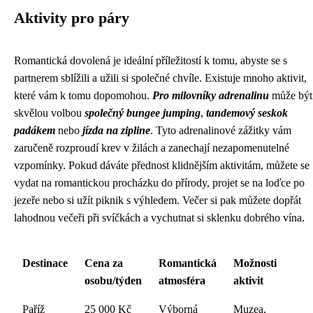
Aktivity pro páry
Romantická dovolená je ideální příležitostí k tomu, abyste se s
partnerem sblížili a užili si společné chvíle. Existuje mnoho aktivit,
které vám k tomu dopomohou.
Pro milovníky adrenalinu
může být
skvělou volbou
společný bungee jumping
,
tandemový seskok
padákem
nebo
jízda na zipline
. Tyto adrenalinové zážitky vám
zaručeně rozproudí krev v žilách a zanechají nezapomenutelné
vzpomínky. Pokud dáváte přednost klidnějším aktivitám, můžete se
vydat na romantickou procházku do přírody, projet se na loďce po
jezeře nebo si užít piknik s výhledem. Večer si pak můžete dopřát
lahodnou večeři při svíčkách a vychutnat si sklenku dobrého vína.
Destinace
Cena za
Romantická
Možnosti
osobu/týden
atmosféra
aktivit
Paříž
25 000 Kč
Výborná
Muzea,