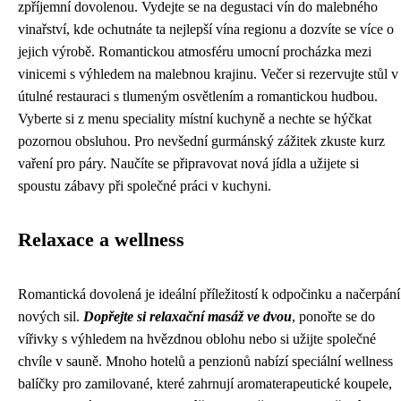
zpříjemní dovolenou. Vydejte se na degustaci vín do malebného
vinařství, kde ochutnáte ta nejlepší vína regionu a dozvíte se více o
jejich výrobě. Romantickou atmosféru umocní procházka mezi
vinicemi s výhledem na malebnou krajinu. Večer si rezervujte stůl v
útulné restauraci s tlumeným osvětlením a romantickou hudbou.
Vyberte si z menu speciality místní kuchyně a nechte se hýčkat
pozornou obsluhou. Pro nevšední gurmánský zážitek zkuste kurz
vaření pro páry. Naučíte se připravovat nová jídla a užijete si
spoustu zábavy při společné práci v kuchyni.
Relaxace a wellness
Romantická dovolená je ideální příležitostí k odpočinku a načerpání
nových sil.
Dopřejte si relaxační masáž ve dvou
, ponořte se do
vířivky s výhledem na hvězdnou oblohu nebo si užijte společné
chvíle v sauně. Mnoho hotelů a penzionů nabízí speciální wellness
balíčky pro zamilované, které zahrnují aromaterapeutické koupele,