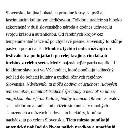
Slovensko, krajina bohatá na prírodné krásy, sa pýši aj
fascinujúcim kultúrnym dedičstvom. Folklór a tradície sú hlboko
zakorenené v duši slovenského národa a dodnes uchvacujú
svojou krásou a autenticitou. Od farebných krojov cez
temperamentné tance až po chytľavé piesne, slovenský folklór je
pastvou pre oči a uši.
Mnohé z týchto tradícií ožívajú na
festivaloch a podujatiach po celej krajine, čím lákajú
turistov z celého sveta.
Medzi najznámejšie patria napríklad
folklórne slávnosti vo Východnej, ktoré ponúkajú jedinečný
pohľad do bohatej kultúry a tradícií rôznych regiónov
Slovenska.
Návštevníci tu môžu obdivovať zručnosť ľudových
remeselníkov, ochutnať tradičné špeciality a nechať sa uniesť
magickou atmosférou ľudovej hudby a tanca.
Okrem festivalov
sa s folklórom a tradíciami môžete stretnúť aj v mnohých
skanzenoch a múzeách ľudovej architektúry, ktoré sa
nachádzajú po celom Slovensku.
Tieto miesta ponúkajú
autentický pohľad do života našich predkov a umožňujú