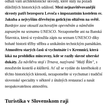
odhalí vám architektonické skvosty, které stály na pozadí
důležitých historických událostí.
Mezi nejnavštěvovanější
skvosty patří bezesporu Levoča s impozantním kostelem sv.
Jakuba a nejvyšším dřevěným gotickým oltářem na světě.
Bardejov zase okouzlí zachovalým opevněním a náměstím
zapsaným na seznamu UNESCO.
Nezapomeňte ani na Banská
Štiavnica, která si vysloužila zápis na seznam UNESCO díky
bohaté historii těžby stříbra a unikátním technickým památkám.
Atmosféru starých časů si vychutnáte i v Kremnici, která
láká na prohlídku mincovny, kde se razily slavné uherské
dukáty.
Za návštěvu stojí i Trnava, nazývaná "Malý Řím", s
množstvím kostelů a klášterů.
Ať už se vydáte do kteréhokoli z
těchto historických klenotů, nezapomeňte si vychutnat i tradiční
slovenské speciality v některé z útulných restaurací a nasát
neopakovatelnou atmosféru.
Turistika v Slovenskom raji