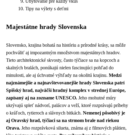
Ubytovanie pre každý vkus
Tipy na výlety s deťmi
Majestátne hrady Slovenska
Slovensko, krajina bohatá na históriu a prírodné krásy, sa môže
pochváliť aj impozantným množstvom majestátnych hradov.
Tieto architektonické skvosty, často týčiace sa na kopcoch a
skalných bralách, ponúkajú nielen fascinujúci pohľad do
minulosti, ale aj úchvatné výhľady na okolitú krajinu.
Medzi
najznámejšie a najnavštevovanejšie hrady Slovenska patrí
Spišský hrad, najväčší hradný komplex v strednej Európe,
zapísaný aj na zozname UNESCO.
Jeho mohutné múry
ukrývajú spleť nádvorí, palácov a veží, ktoré rozprávajú príbehy
o kráľoch, rytieroch a slávnych bitkách.
Nemenej pôsobivý je
aj Oravský hrad, týčiaci sa na strmom brale nad riekou
Orava.
Jeho rozprávková silueta, známa aj z filmových plátien,