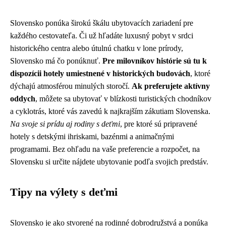
Slovensko ponúka širokú škálu ubytovacích zariadení pre
každého cestovateľa. Či už hľadáte luxusný pobyt v srdci
historického centra alebo útulnú chatku v lone prírody,
Slovensko má čo ponúknuť.
Pre milovníkov histórie sú tu k
dispozícii hotely umiestnené v historických budovách
, ktoré
dýchajú atmosférou minulých storočí.
Ak preferujete aktívny
oddych
, môžete sa ubytovať v blízkosti turistických chodníkov
a cyklotrás, ktoré vás zavedú k najkrajším zákutiam Slovenska.
Na svoje si prídu aj rodiny s deťmi
, pre ktoré sú pripravené
hotely s detskými ihriskami, bazénmi a animačnými
programami. Bez ohľadu na vaše preferencie a rozpočet, na
Slovensku si určite nájdete ubytovanie podľa svojich predstáv.
Tipy na výlety s deťmi
Slovensko je ako stvorené na rodinné dobrodružstvá a ponúka