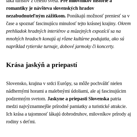
láka turistov z celého sveta.
Pre milovníkov histórie a
romantiky je návšteva slovenských hradov
nezabudnuteľným zážitkom.
Ponúkajú možnosť preniesť sa v
čase a spoznať fascinujúcu minulosť tejto krásnej krajiny.
Okrem
prehliadok hradných interiérov a múzejných expozícií sa na
mnohých hradoch konajú aj rôzne kultúrne podujatia, ako sú
napríklad rytierske turnaje, dobové jarmoky či koncerty.
Krása jaskýň a priepastí
Slovensko, krajina v srdci Európy, sa môže pochváliť nielen
nádhernými horami a malebnými údoliami, ale aj fascinujúcim
podzemným svetom.
Jaskyne a priepasti Slovenska
patria
medzi najvýznamnejšie prírodné pamiatky a turistické atrakcie.
Ich krása a tajomnosť lákajú dobrodruhov, milovníkov prírody aj
rodiny s deťmi.