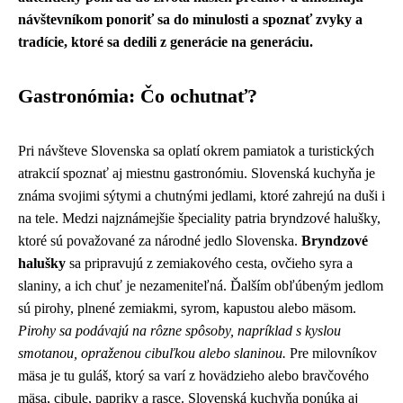
návštevníkom ponoriť sa do minulosti a spoznať zvyky a
tradície, ktoré sa dedili z generácie na generáciu.
Gastronómia: Čo ochutnať?
Pri návšteve Slovenska sa oplatí okrem pamiatok a turistických
atrakcií spoznať aj miestnu gastronómiu. Slovenská kuchyňa je
známa svojimi sýtymi a chutnými jedlami, ktoré zahrejú na duši i
na tele. Medzi najznámejšie špeciality patria bryndzové halušky,
ktoré sú považované za národné jedlo Slovenska.
Bryndzové
halušky
sa pripravujú z zemiakového cesta, ovčieho syra a
slaniny, a ich chuť je nezameniteľná. Ďalším obľúbeným jedlom
sú pirohy, plnené zemiakmi, syrom, kapustou alebo mäsom.
Pirohy sa podávajú na rôzne spôsoby, napríklad s kyslou
smotanou, opraženou cibuľkou alebo slaninou.
Pre milovníkov
mäsa je tu guláš, ktorý sa varí z hovädzieho alebo bravčového
mäsa, cibule, papriky a rasce. Slovenská kuchyňa ponúka aj