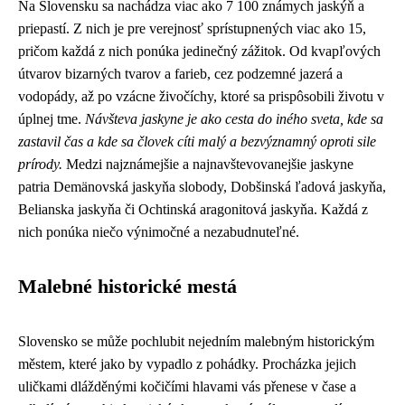
Na Slovensku sa nachádza viac ako 7 100 známych jaskýň a
priepastí. Z nich je pre verejnosť sprístupnených viac ako 15,
pričom každá z nich ponúka jedinečný zážitok. Od kvapľových
útvarov bizarných tvarov a farieb, cez podzemné jazerá a
vodopády, až po vzácne živočíchy, ktoré sa prispôsobili životu v
úplnej tme.
Návšteva jaskyne je ako cesta do iného sveta, kde sa
zastavil čas a kde sa človek cíti malý a bezvýznamný oproti sile
prírody.
Medzi najznámejšie a najnavštevovanejšie jaskyne
patria Demänovská jaskyňa slobody, Dobšinská ľadová jaskyňa,
Belianska jaskyňa či Ochtinská aragonitová jaskyňa. Každá z
nich ponúka niečo výnimočné a nezabudnuteľné.
Malebné historické mestá
Slovensko se může pochlubit nejedním malebným historickým
městem, které jako by vypadlo z pohádky. Procházka jejich
uličkami dlážděnými kočičími hlavami vás přenese v čase a