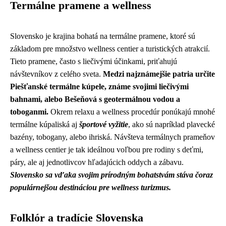
Termálne pramene a wellness
Slovensko je krajina bohatá na termálne pramene, ktoré sú
základom pre množstvo wellness centier a turistických atrakcií.
Tieto pramene, často s liečivými účinkami, priťahujú
návštevníkov z celého sveta.
Medzi najznámejšie patria určite
Piešťanské termálne kúpele, známe svojimi liečivými
bahnami, alebo Bešeňová s geotermálnou vodou a
toboganmi.
Okrem relaxu a wellness procedúr ponúkajú mnohé
termálne kúpaliská aj
športové vyžitie
, ako sú napríklad plavecké
bazény, tobogany, alebo ihriská. Návšteva termálnych prameňov
a wellness centier je tak ideálnou voľbou pre rodiny s deťmi,
páry, ale aj jednotlivcov hľadajúcich oddych a zábavu.
Slovensko sa vďaka svojim prírodným bohatstvám stáva čoraz
populárnejšou destináciou pre wellness turizmus.
Folklór a tradície Slovenska