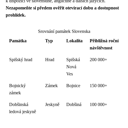
k dispozici ve slovenštině, angličtině a dalších jazycích.
Nezapomeňte si předem ověřit otevírací dobu a dostupnost
prohlídek.
Srovnání památek Slovenska
Památka
Typ
Lokalita
Přibližná roční
návštěvnost
Spišský hrad
Hrad
Spišská
200 000+
Nová
Ves
Bojnický
Zámek
Bojnice
150 000+
zámek
Dobšinská
Jeskyně
Dobšiná
100 000+
ledová jeskyně