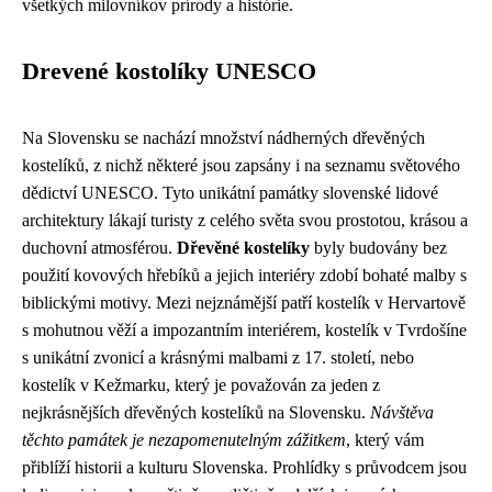
všetkých milovníkov prírody a histórie.
Drevené kostolíky UNESCO
Na Slovensku se nachází množství nádherných dřevěných
kostelíků, z nichž některé jsou zapsány i na seznamu světového
dědictví UNESCO. Tyto unikátní památky slovenské lidové
architektury lákají turisty z celého světa svou prostotou, krásou a
duchovní atmosférou.
Dřevěné kostelíky
byly budovány bez
použití kovových hřebíků a jejich interiéry zdobí bohaté malby s
biblickými motivy. Mezi nejznámější patří kostelík v Hervartově
s mohutnou věží a impozantním interiérem, kostelík v Tvrdošíne
s unikátní zvonicí a krásnými malbami z 17. století, nebo
kostelík v Kežmarku, který je považován za jeden z
nejkrásnějších dřevěných kostelíků na Slovensku.
Návštěva
těchto památek je nezapomenutelným zážitkem
, který vám
přiblíží historii a kulturu Slovenska. Prohlídky s průvodcem jsou