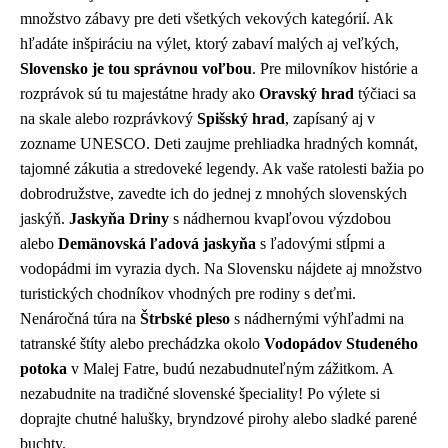
množstvo zábavy pre deti všetkých vekových kategórií. Ak
hľadáte inšpiráciu na výlet, ktorý zabaví malých aj veľkých,
Slovensko je tou správnou voľbou
. Pre milovníkov histórie a
rozprávok sú tu majestátne hrady ako
Oravský hrad
týčiaci sa
na skale alebo rozprávkový
Spišský hrad
, zapísaný aj v
zozname UNESCO. Deti zaujme prehliadka hradných komnát,
tajomné zákutia a stredoveké legendy. Ak vaše ratolesti bažia po
dobrodružstve, zavedte ich do jednej z mnohých slovenských
jaskýň.
Jaskyňa Driny
s nádhernou kvapľovou výzdobou
alebo
Demänovská ľadová jaskyňa
s ľadovými stĺpmi a
vodopádmi im vyrazia dych. Na Slovensku nájdete aj množstvo
turistických chodníkov vhodných pre rodiny s deťmi.
Nenáročná túra na
Štrbské pleso
s nádhernými výhľadmi na
tatranské štíty alebo prechádzka okolo
Vodopádov Studeného
potoka
v Malej Fatre, budú nezabudnuteľným zážitkom. A
nezabudnite na tradičné slovenské špeciality! Po výlete si
doprajte chutné halušky, bryndzové pirohy alebo sladké parené
buchty.