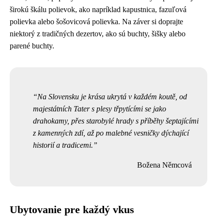
širokú škálu polievok, ako napríklad kapustnica, fazuľová
polievka alebo šošovicová polievka. Na záver si doprajte
niektorý z tradičných dezertov, ako sú buchty, šišky alebo
parené buchty.
Na Slovensku je krása ukrytá v každém koutě, od
majestátních Tater s plesy třpytícími se jako
drahokamy, přes starobylé hrady s příběhy šeptajícími
z kamenných zdí, až po malebné vesničky dýchající
historií a tradicemi.
Božena Němcová
Ubytovanie pre každý vkus