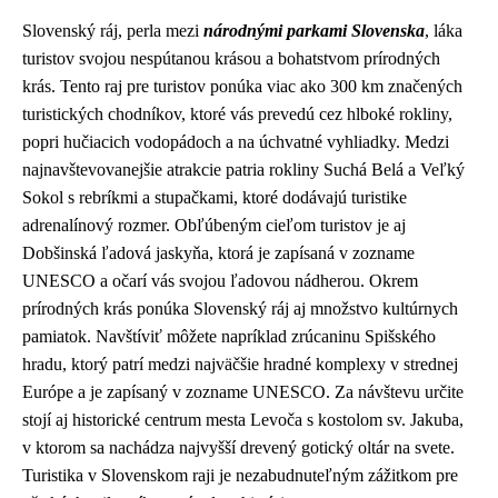
Slovenský ráj, perla mezi
národnými parkami Slovenska
, láka
turistov svojou nespútanou krásou a bohatstvom prírodných
krás. Tento raj pre turistov ponúka viac ako 300 km značených
turistických chodníkov, ktoré vás prevedú cez hlboké rokliny,
popri hučiacich vodopádoch a na úchvatné vyhliadky. Medzi
najnavštevovanejšie atrakcie patria rokliny Suchá Belá a Veľký
Sokol s rebríkmi a stupačkami, ktoré dodávajú turistike
adrenalínový rozmer. Obľúbeným cieľom turistov je aj
Dobšinská ľadová jaskyňa, ktorá je zapísaná v zozname
UNESCO a očarí vás svojou ľadovou nádherou. Okrem
prírodných krás ponúka Slovenský ráj aj množstvo kultúrnych
pamiatok. Navštíviť môžete napríklad zrúcaninu Spišského
hradu, ktorý patrí medzi najväčšie hradné komplexy v strednej
Európe a je zapísaný v zozname UNESCO. Za návštevu určite
stojí aj historické centrum mesta Levoča s kostolom sv. Jakuba,
v ktorom sa nachádza najvyšší drevený gotický oltár na svete.
Turistika v Slovenskom raji je nezabudnuteľným zážitkom pre