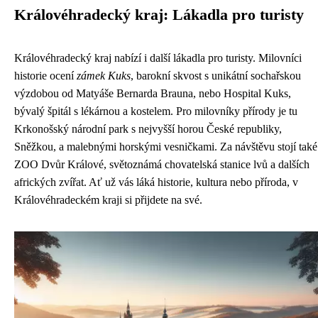
Královéhradecký kraj: Lákadla pro turisty
Královéhradecký kraj nabízí i další lákadla pro turisty. Milovníci
historie ocení
zámek Kuks
, barokní skvost s unikátní sochařskou
výzdobou od Matyáše Bernarda Brauna, nebo Hospital Kuks,
bývalý špitál s lékárnou a kostelem. Pro milovníky přírody je tu
Krkonošský národní park s nejvyšší horou České republiky,
Sněžkou, a malebnými horskými vesničkami. Za návštěvu stojí také
ZOO Dvůr Králové, světoznámá chovatelská stanice lvů a dalších
afrických zvířat. Ať už vás láká historie, kultura nebo příroda, v
Královéhradeckém kraji si přijdete na své.