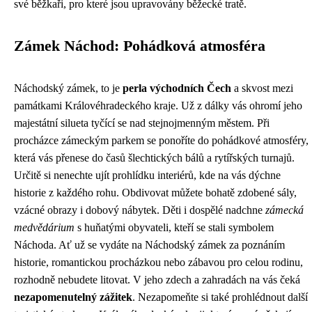
své běžkaři, pro které jsou upravovány běžecké tratě.
Zámek Náchod: Pohádková atmosféra
Náchodský zámek, to je
perla východních Čech
a skvost mezi
památkami Královéhradeckého kraje. Už z dálky vás ohromí jeho
majestátní silueta tyčící se nad stejnojmenným městem. Při
procházce zámeckým parkem se ponoříte do pohádkové atmosféry,
která vás přenese do časů šlechtických bálů a rytířských turnajů.
Určitě si nenechte ujít prohlídku interiérů, kde na vás dýchne
historie z každého rohu. Obdivovat můžete bohatě zdobené sály,
vzácné obrazy i dobový nábytek. Děti i dospělé nadchne
zámecká
medvědárium
s huňatými obyvateli, kteří se stali symbolem
Náchoda. Ať už se vydáte na Náchodský zámek za poznáním
historie, romantickou procházkou nebo zábavou pro celou rodinu,
rozhodně nebudete litovat. V jeho zdech a zahradách na vás čeká
nezapomenutelný zážitek
. Nezapomeňte si také prohlédnout další