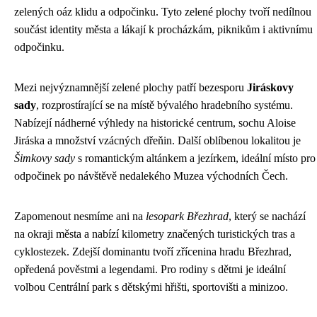
zelených oáz klidu a odpočinku. Tyto zelené plochy tvoří nedílnou
součást identity města a lákají k procházkám, piknikům i aktivnímu
odpočinku.
Mezi nejvýznamnější zelené plochy patří bezesporu
Jiráskovy
sady
, rozprostírající se na místě bývalého hradebního systému.
Nabízejí nádherné výhledy na historické centrum, sochu Aloise
Jiráska a množství vzácných dřeňin. Další oblíbenou lokalitou je
Šimkovy sady
s romantickým altánkem a jezírkem, ideální místo pro
odpočinek po návštěvě nedalekého Muzea východních Čech.
Zapomenout nesmíme ani na
lesopark Březhrad
, který se nachází
na okraji města a nabízí kilometry značených turistických tras a
cyklostezek. Zdejší dominantu tvoří zřícenina hradu Březhrad,
opředená pověstmi a legendami. Pro rodiny s dětmi je ideální
volbou Centrální park s dětskými hřišti, sportovišti a minizoo.