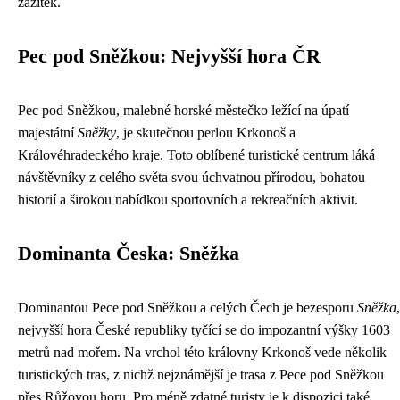
zážitek.
Pec pod Sněžkou: Nejvyšší hora ČR
Pec pod Sněžkou, malebné horské městečko ležící na úpatí
majestátní
Sněžky
, je skutečnou perlou Krkonoš a
Královéhradeckého kraje. Toto oblíbené turistické centrum láká
návštěvníky z celého světa svou úchvatnou přírodou, bohatou
historií a širokou nabídkou sportovních a rekreačních aktivit.
Dominanta Česka: Sněžka
Dominantou Pece pod Sněžkou a celých Čech je bezesporu
Sněžka
,
nejvyšší hora České republiky tyčící se do impozantní výšky 1603
metrů nad mořem. Na vrchol této královny Krkonoš vede několik
turistických tras, z nichž nejznámější je trasa z Pece pod Sněžkou
přes Růžovou horu. Pro méně zdatné turisty je k dispozici také