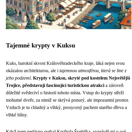
Tajemné krypty v Kuksu
Kuks, barokní skvost Královéhradeckého kraje, láká nejen svou
okázalou architekturou, ale i
tajemnou atmosférou, která se line z
jeho podzemí
.
Krypty v Kuksu, skryté pod kostelem Nejsvětější
Trojice, představují fascinující turistickou atrakci
a zároveň
důležité svědectví o historii tohoto místa. Vstup do krypty střeží
mohutné dveře, za nimiž se skrývá ponurý, ale impozantní prostor.
Vzduch je tu chladný a vlhký, prosycený pachem starého dřeva a
vlhké hlíny.
Když jsem nedávno potkal Kryštofa Švehlíka, vyprávěl mi o své