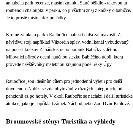
annabella park recenze, musím zmínit i Staré bělidlo - takovou tu
roubenou chaloupku v parku, co ji všichni znaj z knížky o babičce.
Je to prostě místo jak z pohádky.
Kromě zámku a parku Ratibořice nabízí i další zajímavosti. Za
návštěvu stojí například Viktorčin splav, vodní kanál vybudovaný
na počest kněžny Zaháňské, nebo pomník Babičky s dětmi.
Milovníci přírody ocení naučnou stezku Babiččino údolí, která
provede návštěvníky malebnou krajinou podél řeky Úpy.
Ratibořice jsou ideálním cílem pro jednodenní výlet i pro delší
dovolenou. Nabízí se zde ubytování v různých kategoriích, od
penzionů až po hotely. V okolí Ratibořic se nachází i další turistické
atrakce, jako je například zámek Náchod nebo Zoo Dvůr Králové.
Broumovské stěny: Turistika a výhledy