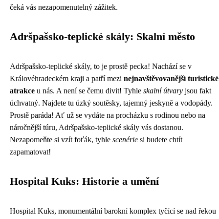
čeká vás nezapomenutelný zážitek.
Adršpašsko-teplické skály: Skalní město
Adršpašsko-teplické skály, to je prostě pecka! Nachází se v
Královéhradeckém kraji a patří mezi
nejnavštěvovanější turistické
atrakce
u nás. A není se čemu divit! Tyhle
skalní útvary
jsou fakt
úchvatný. Najdete tu úzký soutěsky, tajemný jeskyně a vodopády.
Prostě paráda! Ať už se vydáte na procházku s rodinou nebo na
náročnější túru, Adršpašsko-teplické skály vás dostanou.
Nezapomeňte si vzít foťák, tyhle
scenérie
si budete chtít
zapamatovat!
Hospital Kuks: Historie a umění
Hospital Kuks, monumentální barokní komplex tyčící se nad řekou