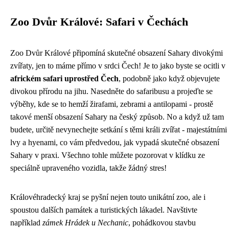
Zoo Dvůr Králové: Safari v Čechách
Zoo Dvůr Králové připomíná skutečné obsazení Sahary divokými
zvířaty, jen to máme přímo v srdci Čech! Je to jako byste se ocitli v
africkém safari uprostřed Čech
, podobně jako když objevujete
divokou přírodu na jihu
. Nasedněte do safaribusu a projeďte se
výběhy, kde se to hemží žirafami, zebrami a antilopami - prostě
takové menší obsazení Sahary na český způsob. No a když už tam
budete, určitě nevynechejte setkání s těmi králi zvířat - majestátními
lvy a hyenami, co vám předvedou, jak vypadá skutečné obsazení
Sahary v praxi. Všechno tohle můžete pozorovat v klídku ze
speciálně upraveného vozidla, takže žádný stres!
Královéhradecký kraj se pyšní nejen touto unikátní zoo, ale i
spoustou dalších památek a turistických lákadel. Navštivte
například
zámek Hrádek u Nechanic
, pohádkovou stavbu