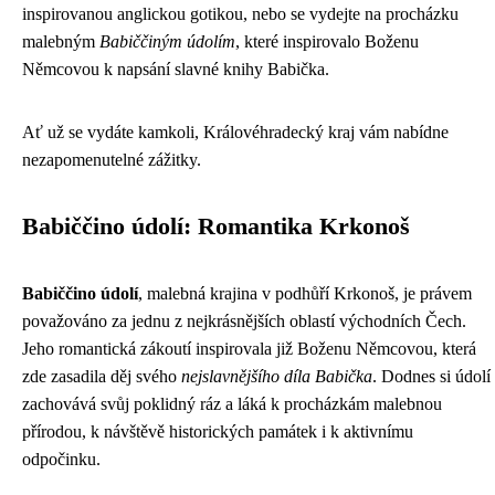
inspirovanou anglickou gotikou, nebo se vydejte na procházku
malebným
Babiččiným údolím
, které inspirovalo Boženu
Němcovou k napsání slavné knihy Babička.
Ať už se vydáte kamkoli, Královéhradecký kraj vám nabídne
nezapomenutelné zážitky.
Babiččino údolí: Romantika Krkonoš
Babiččino údolí
, malebná krajina v podhůří Krkonoš, je právem
považováno za jednu z nejkrásnějších oblastí východních Čech.
Jeho romantická zákoutí inspirovala již Boženu Němcovou, která
zde zasadila děj svého
nejslavnějšího díla Babička
. Dodnes si údolí
zachovává svůj poklidný ráz a láká k procházkám malebnou
přírodou, k návštěvě historických památek i k aktivnímu
odpočinku.