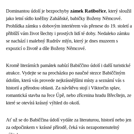
Dominantou údolí je bezpochyby
zámek Ratibořice
, který sloužil
jako letní sídlo kněžny Zaháňské, babičky Boženy Němcové.
Prohlídka zámku s dobovým interiérem vás přenese do 19. století a
přiblíží vám život šlechty i prostých lidí té doby. Nedaleko zámku
se nachází i malebný Rudrův mlýn, který je dnes muzeem s
expozicí o životě a díle Boženy Němcové.
Kromě literárních památek nabízí Babiččino údolí i další turistické
atrakce. Vydejte se na procházku po naučné stezce Babiččiným
údolím, která vás provede nejkrásnějšími místy a seznámí vás s
historií a přírodou oblasti. Za návštěvu stojí i Viktorčin splav,
romantická stavba na řece Úpě, nebo zřícenina hradu Břecštejn, ze
které se otevírá krásný výhled do okolí.
Ať už se do Babiččina údolí vydáte za literaturou, historií nebo jen
za odpočinkem v krásné přírodě, čeká vás nezapomenutelný