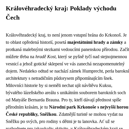
Královéhradecký kraj: Poklady východu
Čech
Královéhradecký kraj, to není jenom vstupní brána do Krkonoš. Je
to oblast opředená historií, posetá
majestátními hrady a zámky
a
protkaná malebnými stezkami vedoucími panenskou přírodou. Začít
můžete třeba na
hradě Kost
, který se pyšně tyčí nad stejnojmennou
vesnicí a jehož gotické sklepení ve vás zanechá nezapomenutelný
dojem. Nedaleko odtud se nachází zámek Humprecht, perla barokní
architektury s netradičním půdorysem připomínajícím šnek.
Milovníci historie by si neměli nechat ujít návštěvu Kuksu,
bývalého lázeňského areálu s unikátním souborem barokních soch
od Matyáše Bernarda Brauna. Pro ty, kteří dávají přednost spíše
přírodním krásám, je tu
Národní park Krkonoše s nejvyšší horou
České republiky, Sněžkou
. Zdatnější turisté se mohou vydat na
Sněžku po svých, pro rodiny s dětmi je tu lanovka. Ať už se
rozhodnete pro jakoukoliv aktivitu, v Královéhradeckém kraji se