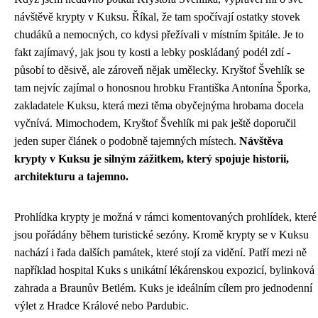
návštěvě krypty v Kuksu. Říkal, že tam spočívají ostatky stovek
chudáků a nemocných, co kdysi přežívali v místním špitále. Je to
fakt zajímavý, jak jsou ty kosti a lebky poskládaný podél zdí -
působí to děsivě, ale zároveň nějak umělecky. Kryštof Švehlík se
tam nejvíc zajímal o honosnou hrobku Františka Antonína Šporka,
zakladatele Kuksu, která mezi těma obyčejnýma hrobama docela
vyčnívá. Mimochodem, Kryštof Švehlík mi pak ještě doporučil
jeden super článek
o podobně tajemných místech.
Návštěva
krypty v Kuksu je silným zážitkem, který spojuje historii,
architekturu a tajemno.
Prohlídka krypty je možná v rámci komentovaných prohlídek, které
jsou pořádány během turistické sezóny. Kromě krypty se v Kuksu
nachází i řada dalších památek, které stojí za vidění. Patří mezi ně
například hospital Kuks s unikátní lékárenskou expozicí, bylinková
zahrada a Braunův Betlém. Kuks je ideálním cílem pro jednodenní
výlet z Hradce Králové nebo Pardubic.