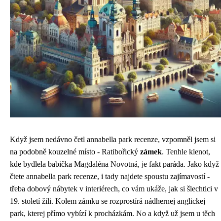
Když jsem nedávno četl
annabella park recenze
, vzpomněl jsem si
na podobně kouzelné místo - Ratibořický
zámek
. Tenhle klenot,
kde bydlela babička Magdaléna Novotná, je fakt paráda. Jako když
čtete annabella park recenze, i tady najdete spoustu zajímavostí -
třeba dobový nábytek v interiérech, co vám ukáže, jak si šlechtici v
19. století žili. Kolem zámku se rozprostírá nádhernej anglickej
park, kterej přímo vybízí k procházkám. No a když už jsem u těch