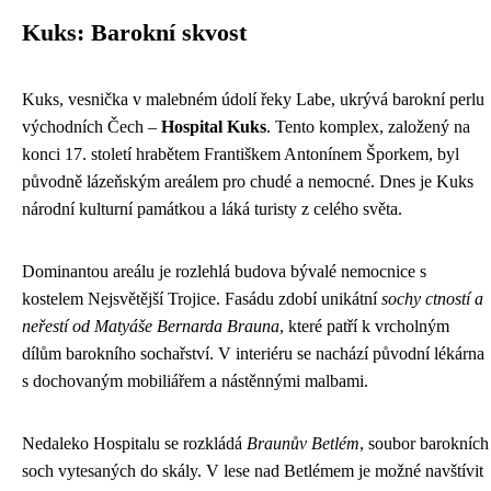
Kuks: Barokní skvost
Kuks, vesnička v malebném údolí řeky Labe, ukrývá barokní perlu
východních Čech –
Hospital Kuks
. Tento komplex, založený na
konci 17. století hrabětem Františkem Antonínem Šporkem, byl
původně lázeňským areálem pro chudé a nemocné. Dnes je Kuks
národní kulturní památkou a láká turisty z celého světa.
Dominantou areálu je rozlehlá budova bývalé nemocnice s
kostelem Nejsvětější Trojice. Fasádu zdobí unikátní
sochy ctností a
neřestí od Matyáše Bernarda Brauna
, které patří k vrcholným
dílům barokního sochařství. V interiéru se nachází původní lékárna
s dochovaným mobiliářem a nástěnnými malbami.
Nedaleko Hospitalu se rozkládá
Braunův Betlém
, soubor barokních
soch vytesaných do skály. V lese nad Betlémem je možné navštívit