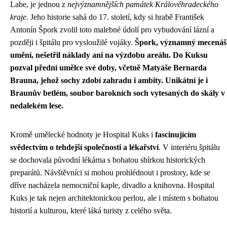
Labe, je jednou z
nejvýznamnějších památek Královéhradeckého
kraje
. Jeho historie sahá do 17. století, kdy si hrabě František
Antonín Špork zvolil toto malebné údolí pro vybudování lázní a
později i špitálu pro vysloužilé vojáky.
Špork, významný mecenáš
umění, nešetřil náklady ani na výzdobu areálu. Do Kuksu
pozval přední umělce své doby, včetně Matyáše Bernarda
Brauna, jehož sochy zdobí zahradu i ambity. Unikátní je i
Braunův betlém, soubor barokních soch vytesaných do skály v
nedalekém lese.
Kromě umělecké hodnoty je Hospital Kuks i
fascinujícím
svědectvím o tehdejší společnosti a lékařství
. V interiéru špitálu
se dochovala původní lékárna s bohatou sbírkou historických
preparátů. Návštěvníci si mohou prohlédnout i prostory, kde se
dříve nacházela nemocniční kaple, divadlo a knihovna. Hospital
Kuks je tak nejen architektonickou perlou, ale i místem s bohatou
historií a kulturou, které láká turisty z celého světa.