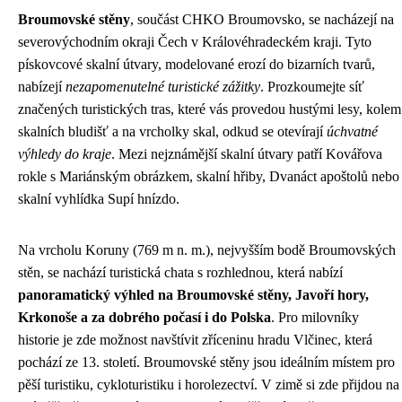
Broumovské stěny
, součást CHKO Broumovsko, se nacházejí na
severovýchodním okraji Čech v Královéhradeckém kraji. Tyto
pískovcové skalní útvary, modelované erozí do bizarních tvarů,
nabízejí
nezapomenutelné turistické zážitky
. Prozkoumejte síť
značených turistických tras, které vás provedou hustými lesy, kolem
skalních bludišť a na vrcholky skal, odkud se otevírají
úchvatné
výhledy do kraje
. Mezi nejznámější skalní útvary patří Kovářova
rokle s Mariánským obrázkem, skalní hřiby, Dvanáct apoštolů nebo
skalní vyhlídka Supí hnízdo.
Na vrcholu Koruny (769 m n. m.), nejvyšším bodě Broumovských
stěn, se nachází turistická chata s rozhlednou, která nabízí
panoramatický výhled na Broumovské stěny, Javoří hory,
Krkonoše a za dobrého počasí i do Polska
. Pro milovníky
historie je zde možnost navštívit zříceninu hradu Vlčinec, která
pochází ze 13. století. Broumovské stěny jsou ideálním místem pro
pěší turistiku, cykloturistiku i horolezectví. V zimě si zde přijdou na