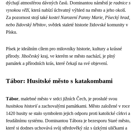
dýchají atmosférou dávných časů. Dominantou náměstí je
radnice s
vysokou věží
, která nabízí úchvatný výhled na město a jeho okolí.
Za pozornost stojí také
kostel Narození Panny Marie, Písecký hrad,
nebo židovský hřbitov
, svědek staleté historie židovské komunity v
Písku.
Písek je ideálním cílem pro milovníky historie, kultury a krásné
přírody. Jihočeský kraj, ve kterém se město nachází, je plný
památek a přírodních krás, které čekají na své objevení.
Tábor: Husitské město s katakombami
Tábor
, malebné město v srdci jižních Čech, je proslulé svou
husitskou historií
a zachovalými památkami. Město založené v roce
1420 husity se stalo symbolem jejich odporu proti katolické církvi a
feudálnímu systému. Dominantou Tábora je bezesporu Staré město,
které si dodnes uchovává svůj středověký ráz s úzkými uličkami a