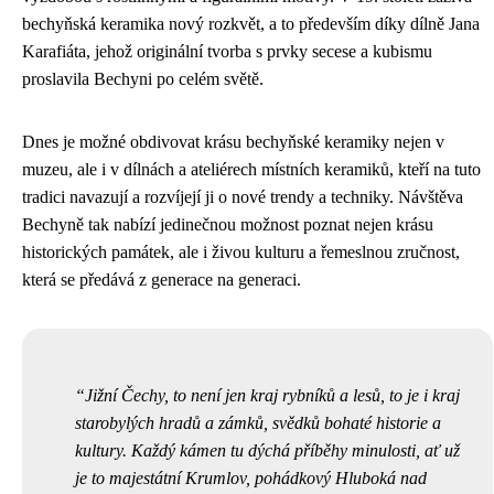
bechyňská keramika nový rozkvět, a to především díky dílně Jana
Karafiáta, jehož originální tvorba s prvky secese a kubismu
proslavila Bechyni po celém světě.
Dnes je možné obdivovat krásu bechyňské keramiky nejen v
muzeu, ale i v dílnách a ateliérech místních keramiků, kteří na tuto
tradici navazují a rozvíjejí ji o nové trendy a techniky. Návštěva
Bechyně tak nabízí jedinečnou možnost poznat nejen krásu
historických památek, ale i živou kulturu a řemeslnou zručnost,
která se předává z generace na generaci.
Jižní Čechy, to není jen kraj rybníků a lesů, to je i kraj
starobylých hradů a zámků, svědků bohaté historie a
kultury. Každý kámen tu dýchá příběhy minulosti, ať už
je to majestátní Krumlov, pohádkový Hluboká nad