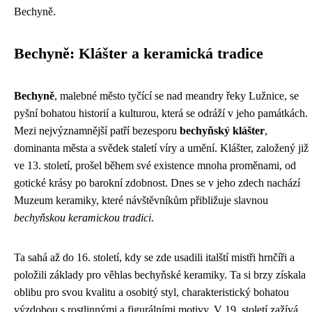
Bechyně.
Bechyně: Klášter a keramická tradice
Bechyně
, malebné město tyčící se nad meandry řeky Lužnice, se
pyšní bohatou historií a kulturou, která se odráží v jeho památkách.
Mezi nejvýznamnější patří bezesporu
bechyňský klášter
,
dominanta města a svědek staletí víry a umění. Klášter, založený již
ve 13. století, prošel během své existence mnoha proměnami, od
gotické krásy po barokní zdobnost. Dnes se v jeho zdech nachází
Muzeum keramiky, které návštěvníkům přibližuje slavnou
bechyňskou keramickou tradici
.
Ta sahá až do 16. století, kdy se zde usadili italští mistři hrnčíři a
položili základy pro věhlas bechyňské keramiky. Ta si brzy získala
oblibu pro svou kvalitu a osobitý styl, charakteristický bohatou
výzdobou s rostlinnými a figurálními motivy. V 19. století zažívá