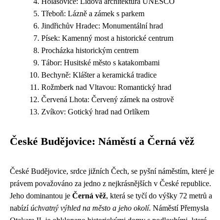
Holašovice: Lidová architektura UNESCO
Třeboň: Lázně a zámek s parkem
Jindřichův Hradec: Monumentální hrad
Písek: Kamenný most a historické centrum
Procházka historickým centrem
Tábor: Husitské město s katakombami
Bechyně: Klášter a keramická tradice
Rožmberk nad Vltavou: Romantický hrad
Červená Lhota: Červený zámek na ostrově
Zvíkov: Gotický hrad nad Orlíkem
České Budějovice: Náměstí a Černá věž
České Budějovice, srdce jižních Čech, se pyšní náměstím, které je
právem považováno za jedno z nejkrásnějších v České republice.
Jeho dominantou je
Černá věž
, která se tyčí do výšky 72 metrů a
nabízí
úchvatný výhled na město a jeho okolí
. Náměstí Přemysla