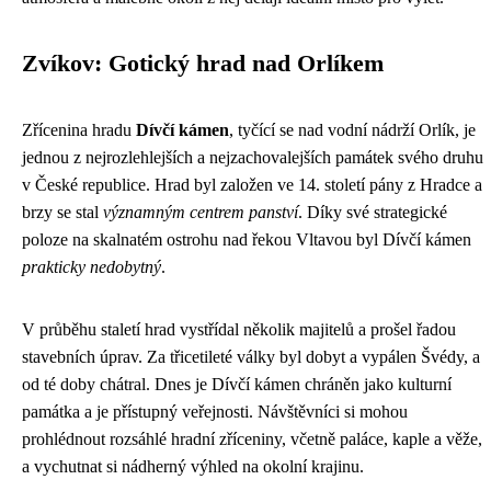
Zvíkov: Gotický hrad nad Orlíkem
Zřícenina hradu
Dívčí kámen
, tyčící se nad vodní nádrží Orlík, je
jednou z nejrozlehlejších a nejzachovalejších památek svého druhu
v České republice. Hrad byl založen ve 14. století pány z Hradce a
brzy se stal
významným centrem panství
. Díky své strategické
poloze na skalnatém ostrohu nad řekou Vltavou byl Dívčí kámen
prakticky nedobytný
.
V průběhu staletí hrad vystřídal několik majitelů a prošel řadou
stavebních úprav. Za třicetileté války byl dobyt a vypálen Švédy, a
od té doby chátral. Dnes je Dívčí kámen chráněn jako kulturní
památka a je přístupný veřejnosti. Návštěvníci si mohou
prohlédnout rozsáhlé hradní zříceniny, včetně paláce, kaple a věže,
a vychutnat si nádherný výhled na okolní krajinu.