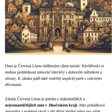
Dnes je Červená Lhota oblíbeným cílem turistů. Návštěvníci si
mohou prohlédnout
zámecké interiéry s dobovým nábytkem a
obrazy
. K zámku patří také
rozlehlý anglický park s vzácnými
dřevinami
.
Zámek Červená Lhota je jedním z nejkrásnějších a
nejromantičtějších míst v Jihočeském kraji
. Jeho pohádková
atmosféra a malebné okolí z něj dělají ideální místo pro výlet.