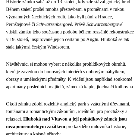
Historie zámku sahá až do 13. století, kdy zde stával gotický hrad.
Během staletí prošel mnoha přestavbami a proměnami v rukou
významných šlechtických rodů, jako byli páni z Hradce,
Pernštejnové či
Schwarzenbergové
. Právě
Schwarzenbergové
vtiskli zámku jeho současnou podobu během rozsáhlé rekonstrukce
v 19. století, inspirované jejich cestami po Anglii. Hluboká se tak
stala jakýmsi českým Windsorem.
Návštěvníci si mohou vybrat z několika prohlídkových okruhů,
které je zavedou do honosných interiérů s dobovým nábytkem,
obrazy a uměleckými předměty. K vidění jsou například soukromé
apartmány posledních majitelů, zámecká kaple, jídelna či knihovna.
Okolí zámku zdobí rozlehlý anglický park s vzácnými dřevinami,
fontánami a romantickými zákoutími, ideálními pro procházky a
relaxaci.
Hluboká nad Vltavou a její pohádkový zámek jsou
nezapomenutelným zážitkem
pro každého milovníka historie,
architektury a krásné přírody.