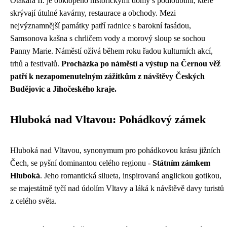
Otakara II. je obklopeno historickými domy s podloubími, které
skrývají útulné kavárny, restaurace a obchody. Mezi
nejvýznamnější památky patří radnice s barokní fasádou,
Samsonova kašna s chrličem vody a morový sloup se sochou
Panny Marie. Náměstí ožívá během roku řadou kulturních akcí,
trhů a festivalů.
Procházka po náměstí a výstup na Černou věž
patří k nezapomenutelným zážitkům z návštěvy Českých
Budějovic a Jihočeského kraje.
Hluboká nad Vltavou: Pohádkový zámek
Hluboká nad Vltavou, synonymum pro pohádkovou krásu jižních
Čech, se pyšní dominantou celého regionu -
Státním zámkem
Hluboká
. Jeho romantická silueta, inspirovaná anglickou gotikou,
se majestátně tyčí nad údolím Vltavy a láká k návštěvě davy turistů
z celého světa.