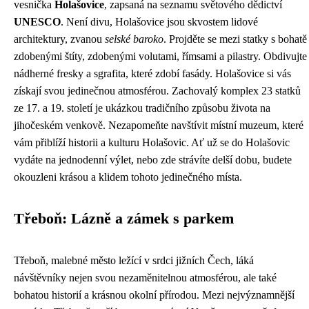
vesnička
Holašovice
, zapsaná na seznamu světového dědictví
UNESCO
. Není divu, Holašovice jsou skvostem lidové
architektury, zvanou
selské baroko
. Projděte se mezi statky s bohatě
zdobenými štíty, zdobenými volutami, římsami a pilastry. Obdivujte
nádherné fresky a sgrafita, které zdobí fasády. Holašovice si vás
získají svou jedinečnou atmosférou. Zachovalý komplex 23 statků
ze 17. a 19. století je ukázkou tradičního způsobu života na
jihočeském venkově. Nezapomeňte navštívit místní muzeum, které
vám přiblíží historii a kulturu Holašovic. Ať už se do Holašovic
vydáte na jednodenní výlet, nebo zde strávíte delší dobu, budete
okouzleni krásou a klidem tohoto jedinečného místa.
Třeboň: Lázně a zámek s parkem
Třeboň, malebné město ležící v srdci jižních Čech, láká
návštěvníky nejen svou nezaměnitelnou atmosférou, ale také
bohatou historií a krásnou okolní přírodou. Mezi nejvýznamnější