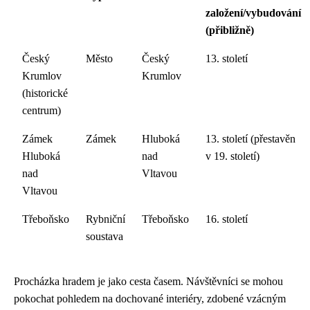
založení/vybudování
(přibližně)
Český
Město
Český
13. století
Krumlov
Krumlov
(historické
centrum)
Zámek
Zámek
Hluboká
13. století (přestavěn
Hluboká
nad
v 19. století)
nad
Vltavou
Vltavou
Třeboňsko
Rybniční
Třeboňsko
16. století
soustava
Procházka hradem je jako cesta časem. Návštěvníci se mohou
pokochat pohledem na dochované interiéry, zdobené vzácným