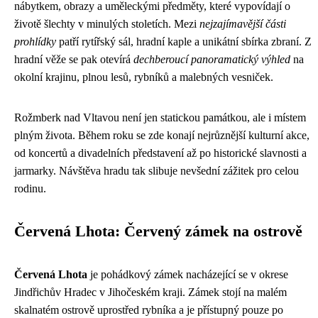
nábytkem, obrazy a uměleckými předměty, které vypovídají o
životě šlechty v minulých stoletích. Mezi
nejzajímavější části
prohlídky
patří rytířský sál, hradní kaple a unikátní sbírka zbraní. Z
hradní věže se pak otevírá
dechberoucí panoramatický výhled
na
okolní krajinu, plnou lesů, rybníků a malebných vesniček.
Rožmberk nad Vltavou není jen statickou památkou, ale i místem
plným života. Během roku se zde konají nejrůznější kulturní akce,
od koncertů a divadelních představení až po historické slavnosti a
jarmarky. Návštěva hradu tak slibuje nevšední zážitek pro celou
rodinu.
Červená Lhota: Červený zámek na ostrově
Červená Lhota
je pohádkový zámek nacházející se v okrese
Jindřichův Hradec v Jihočeském kraji. Zámek stojí na malém
skalnatém ostrově uprostřed rybníka a je přístupný pouze po