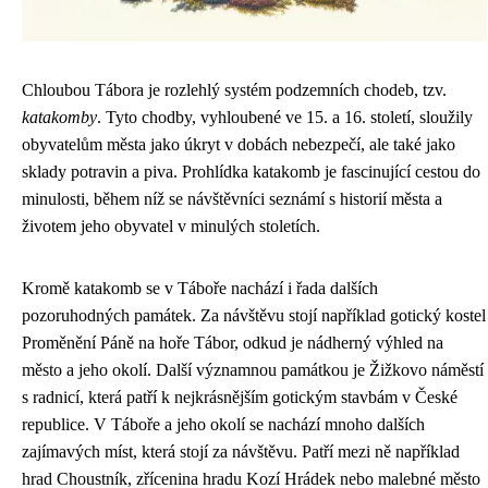
Chloubou Tábora je rozlehlý systém podzemních chodeb, tzv.
katakomby
. Tyto chodby, vyhloubené ve 15. a 16. století, sloužily
obyvatelům města jako úkryt v dobách nebezpečí, ale také jako
sklady potravin a piva. Prohlídka katakomb je fascinující cestou do
minulosti, během níž se návštěvníci seznámí s historií města a
životem jeho obyvatel v minulých stoletích.
Kromě katakomb se v Táboře nachází i řada dalších
pozoruhodných památek. Za návštěvu stojí například gotický kostel
Proměnění Páně na hoře Tábor, odkud je nádherný výhled na
město a jeho okolí. Další významnou památkou je Žižkovo náměstí
s radnicí, která patří k nejkrásnějším gotickým stavbám v České
republice. V Táboře a jeho okolí se nachází mnoho dalších
zajímavých míst, která stojí za návštěvu. Patří mezi ně například
hrad Choustník, zřícenina hradu Kozí Hrádek nebo malebné město