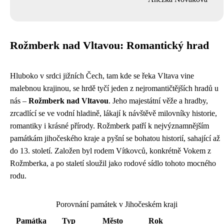
Rožmberk nad Vltavou: Romantický hrad
Hluboko v srdci jižních Čech, tam kde se řeka Vltava vine
malebnou krajinou, se hrdě tyčí jeden z nejromantičtějších hradů u
nás –
Rožmberk nad Vltavou
. Jeho majestátní věže a hradby,
zrcadlící se ve vodní hladině, lákají k návštěvě milovníky historie,
romantiky i krásné přírody. Rožmberk patří k nejvýznamnějším
památkám jihočeského kraje a pyšní se bohatou historií, sahající až
do 13. století. Založen byl rodem Vítkovců, konkrétně Vokem z
Rožmberka, a po staletí sloužil jako rodové sídlo tohoto mocného
rodu.
Porovnání památek v Jihočeském kraji
Památka
Typ
Město
Rok