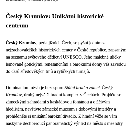
Český Krumlov: Unikátní historické
centrum
Český Krumlov
, perla jižních Čech, se pyšní jedním z
nejzachovalejších historických center v České republice, zapsaným
na seznamu světového dědictví UNESCO. Jeho malebné uličky
lemované gotickými, renesančními a barokními domy vás zavedou
do časů středověkých trhů a rytířských turnajů.
Dominantou města je bezesporu
Státní hrad a zámek Český
Krumlov
, druhý největší hradní komplex v Čechách. Projděte se
zámeckými zahradami s kaskádovou fontánou a otáčivým
hledištěm, navštivte zámecké muzeum s dobovými interiéry a
prohlédněte si unikátní barokní divadlo. Z hradní věže se vám
naskytne dechberoucí panoramatický výhled na město s meandry