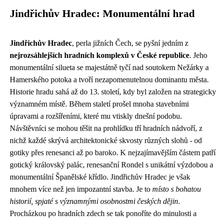
Jindřichův Hradec: Monumentální hrad
Jindřichův Hradec
, perla jižních Čech, se pyšní jedním z
nejrozsáhlejších hradních komplexů v České republice
. Jeho
monumentální silueta se majestátně tyčí nad soutokem Nežárky a
Hamerského potoka a tvoří nezapomenutelnou dominantu města.
Historie hradu sahá až do 13. století, kdy byl založen na strategicky
významném místě. Během staletí prošel mnoha stavebními
úpravami a rozšířeními, které mu vtiskly dnešní podobu.
Návštěvníci se mohou těšit na prohlídku tří hradních nádvoří, z
nichž každé skrývá architektonické skvosty různých slohů - od
gotiky přes renesanci až po baroko. K nejzajímavějším částem patří
gotický královský palác, renesanční Rondel s unikátní výzdobou a
monumentální Španělské křídlo. Jindřichův Hradec je však
mnohem více než jen impozantní stavba. Je to
místo s bohatou
historií, spjaté s významnými osobnostmi českých dějin
.
Procházkou po hradních zdech se tak ponoříte do minulosti a