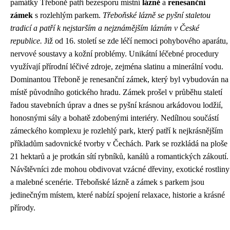
památky Třeboně patří bezesporu místní
lázně
a
renesanční
zámek
s rozlehlým parkem.
Třeboňské lázně se pyšní staletou
tradicí a patří k nejstarším a nejznámějším lázním v České
republice.
Již od 16. století se zde léčí nemoci pohybového aparátu,
nervové soustavy a kožní problémy. Unikátní léčebné procedury
využívají přírodní léčivé zdroje, zejména slatinu a minerální vodu.
Dominantou Třeboně je renesanční zámek, který byl vybudován na
místě původního gotického hradu. Zámek prošel v průběhu staletí
řadou stavebních úprav a dnes se pyšní krásnou arkádovou lodžií,
honosnými sály a bohatě zdobenými interiéry. Nedílnou součástí
zámeckého komplexu je rozlehlý park, který patří k nejkrásnějším
příkladům sadovnické tvorby v Čechách. Park se rozkládá na ploše
21 hektarů a je protkán sítí rybníků, kanálů a romantických zákoutí.
Návštěvníci zde mohou obdivovat vzácné dřeviny, exotické rostliny
a malebné scenérie. Třeboňské lázně a zámek s parkem jsou
jedinečným místem, které nabízí spojení relaxace, historie a krásné
přírody.