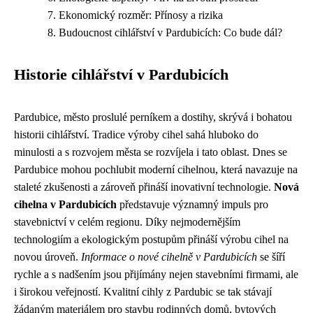
Ekonomický rozměr: Přínosy a rizika
Budoucnost cihlářství v Pardubicích: Co bude dál?
Historie cihlářství v Pardubicích
Pardubice, město proslulé perníkem a dostihy, skrývá i bohatou
historii cihlářství. Tradice výroby cihel sahá hluboko do
minulosti a s rozvojem města se rozvíjela i tato oblast. Dnes se
Pardubice mohou pochlubit moderní cihelnou, která navazuje na
staleté zkušenosti a zároveň přináší inovativní technologie.
Nová
cihelna v Pardubicích
představuje významný impuls pro
stavebnictví v celém regionu. Díky nejmodernějším
technologiím a ekologickým postupům přináší výrobu cihel na
novou úroveň.
Informace o nové cihelně v Pardubicích
se šíří
rychle a s nadšením jsou přijímány nejen stavebními firmami, ale
i širokou veřejností. Kvalitní cihly z Pardubic se tak stávají
žádaným materiálem pro stavbu rodinných domů, bytových