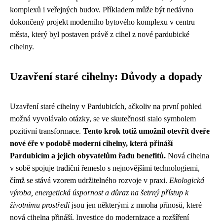
komplexů i veřejných budov. Příkladem může být nedávno
dokončený projekt moderního bytového komplexu v centru
města, který byl postaven právě z cihel z nové pardubické
cihelny.
Uzavření staré cihelny: Důvody a dopady
Uzavření staré cihelny v Pardubicích, ačkoliv na první pohled
možná vyvolávalo otázky, se ve skutečnosti stalo symbolem
pozitivní transformace.
Tento krok totiž umožnil otevřít dveře
nové éře v podobě moderní cihelny, která přináší
Pardubicím a jejich obyvatelům řadu benefitů.
Nová cihelna
v sobě spojuje tradiční řemeslo s nejnovějšími technologiemi,
čímž se stává vzorem udržitelného rozvoje v praxi.
Ekologická
výroba, energetická úspornost a důraz na šetrný přístup k
životnímu prostředí
jsou jen některými z mnoha přínosů, které
nová cihelna přináší. Investice do modernizace a rozšíření