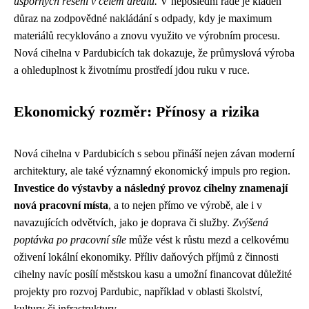
úsporných řešení v celém areálu.
V neposlední řadě je kladen
důraz na zodpovědné nakládání s odpady, kdy je maximum
materiálů recyklováno a znovu využito ve výrobním procesu.
Nová cihelna v Pardubicích tak dokazuje, že průmyslová výroba
a ohleduplnost k životnímu prostředí jdou ruku v ruce.
Ekonomický rozměr: Přínosy a rizika
Nová cihelna v Pardubicích s sebou přináší nejen závan moderní
architektury, ale také významný ekonomický impuls pro region.
Investice do výstavby a následný provoz cihelny znamenají
nová pracovní místa
, a to nejen přímo ve výrobě, ale i v
navazujících odvětvích, jako je doprava či služby.
Zvýšená
poptávka po pracovní síle
může vést k růstu mezd a celkovému
oživení lokální ekonomiky. Příliv daňových příjmů z činnosti
cihelny navíc posílí městskou kasu a umožní financovat důležité
projekty pro rozvoj Pardubic, například v oblasti školství,
kultury či infrastruktury.