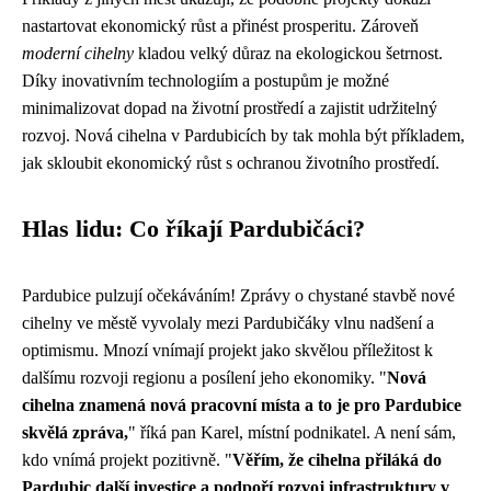
nastartovat ekonomický růst a přinést prosperitu. Zároveň
moderní cihelny
kladou velký důraz na ekologickou šetrnost.
Díky inovativním technologiím a postupům je možné
minimalizovat dopad na životní prostředí a zajistit udržitelný
rozvoj. Nová cihelna v Pardubicích by tak mohla být příkladem,
jak skloubit ekonomický růst s ochranou životního prostředí.
Hlas lidu: Co říkají Pardubičáci?
Pardubice pulzují očekáváním! Zprávy o chystané stavbě nové
cihelny ve městě vyvolaly mezi Pardubičáky vlnu nadšení a
optimismu. Mnozí vnímají projekt jako skvělou příležitost k
dalšímu rozvoji regionu a posílení jeho ekonomiky. "
Nová
cihelna znamená nová pracovní místa a to je pro Pardubice
skvělá zpráva,
" říká pan Karel, místní podnikatel. A není sám,
kdo vnímá projekt pozitivně. "
Věřím, že cihelna přiláká do
Pardubic další investice a podpoří rozvoj infrastruktury v