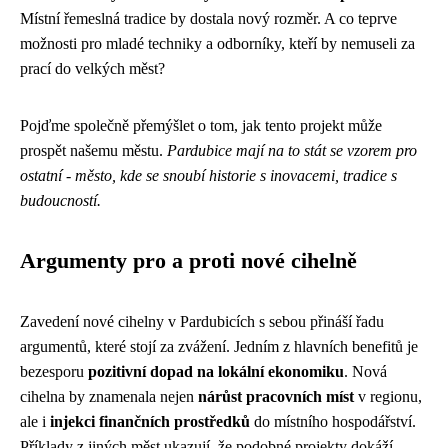
Místní řemeslná tradice by dostala nový rozměr. A co teprve
možnosti pro mladé techniky a odborníky, kteří by nemuseli za
prací do velkých měst?
Pojďme společně přemýšlet o tom, jak tento projekt může
prospět našemu městu.
Pardubice mají na to stát se vzorem pro
ostatní - město, kde se snoubí historie s inovacemi, tradice s
budoucností.
Argumenty pro a proti nové cihelně
Zavedení nové cihelny v Pardubicích s sebou přináší řadu
argumentů, které stojí za zvážení. Jedním z hlavních benefitů je
bezesporu
pozitivní dopad na lokální ekonomiku
. Nová
cihelna by znamenala nejen
nárůst pracovních míst
v regionu,
ale i
injekci finančních prostředků
do místního hospodářství.
Příklady z jiných měst ukazují, že podobné projekty dokáží