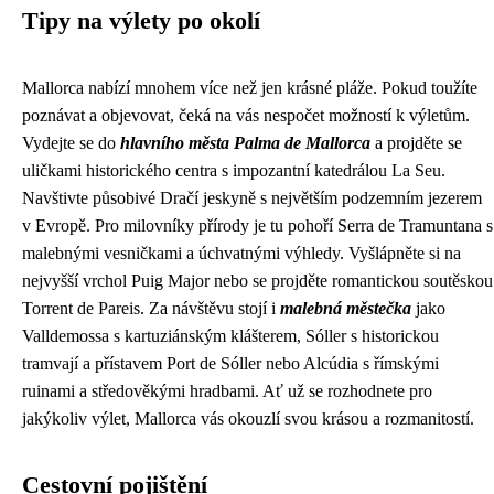
Tipy na výlety po okolí
Mallorca nabízí mnohem více než jen krásné pláže. Pokud toužíte
poznávat a objevovat, čeká na vás nespočet možností k výletům.
Vydejte se do
hlavního města Palma de Mallorca
a projděte se
uličkami historického centra s impozantní katedrálou La Seu.
Navštivte působivé Dračí jeskyně s největším podzemním jezerem
v Evropě. Pro milovníky přírody je tu pohoří Serra de Tramuntana s
malebnými vesničkami a úchvatnými výhledy. Vyšlápněte si na
nejvyšší vrchol Puig Major nebo se projděte romantickou soutěskou
Torrent de Pareis. Za návštěvu stojí i
malebná městečka
jako
Valldemossa s kartuziánským klášterem, Sóller s historickou
tramvají a přístavem Port de Sóller nebo Alcúdia s římskými
ruinami a středověkými hradbami. Ať už se rozhodnete pro
jakýkoliv výlet, Mallorca vás okouzlí svou krásou a rozmanitostí.
Cestovní pojištění