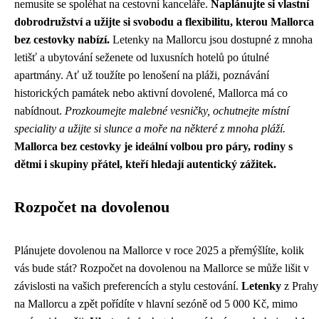
nemusíte se spoléhat na cestovní kanceláře.
Naplánujte si vlastní
dobrodružství a užijte si svobodu a flexibilitu, kterou Mallorca
bez cestovky nabízí.
Letenky na Mallorcu jsou dostupné z mnoha
letišť a ubytování seženete od luxusních hotelů po útulné
apartmány. Ať už toužíte po lenošení na pláži, poznávání
historických památek nebo aktivní dovolené, Mallorca má co
nabídnout.
Prozkoumejte malebné vesničky, ochutnejte místní
speciality a užijte si slunce a moře na některé z mnoha pláží.
Mallorca bez cestovky je ideální volbou pro páry, rodiny s
dětmi i skupiny přátel, kteří hledají autentický zážitek.
Rozpočet na dovolenou
Plánujete dovolenou na Mallorce v roce 2025 a přemýšlíte, kolik
vás bude stát? Rozpočet na dovolenou na Mallorce se může lišit v
závislosti na vašich preferencích a stylu cestování.
Letenky
z Prahy
na Mallorcu a zpět pořídíte v hlavní sezóně od 5 000 Kč, mimo