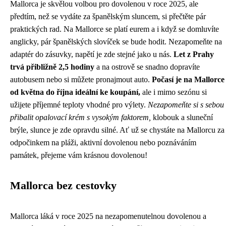
Mallorca je skvělou volbou pro dovolenou v roce 2025, ale
předtím, než se vydáte za španělským sluncem, si přečtěte pár
praktických rad. Na Mallorce se platí eurem a i když se domluvíte
anglicky, pár španělských slovíček se bude hodit. Nezapomeňte na
adaptér do zásuvky, napětí je zde stejné jako u nás.
Let z Prahy
trvá přibližně 2,5 hodiny
a na ostrově se snadno dopravíte
autobusem nebo si můžete pronajmout auto.
Počasí je na Mallorce
od května do října ideální ke koupání,
ale i mimo sezónu si
užijete příjemné teploty vhodné pro výlety.
Nezapomeňte si s sebou
přibalit opalovací krém s vysokým faktorem,
klobouk a sluneční
brýle, slunce je zde opravdu silné. Ať už se chystáte na Mallorcu za
odpočinkem na pláži, aktivní dovolenou nebo poznáváním
památek, přejeme vám krásnou dovolenou!
Mallorca bez cestovky
Mallorca láká v roce 2025 na nezapomenutelnou dovolenou a