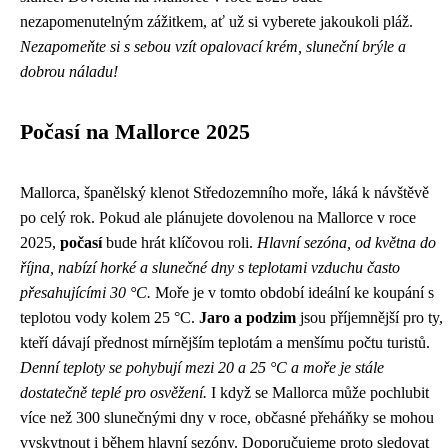
nezapomenutelným zážitkem, ať už si vyberete jakoukoli pláž.
Nezapomeňte si s sebou vzít opalovací krém, sluneční brýle a
dobrou náladu!
Počasí na Mallorce 2025
Mallorca, španělský klenot Středozemního moře, láká k návštěvě
po celý rok. Pokud ale plánujete dovolenou na Mallorce v roce
2025,
počasí
bude hrát klíčovou roli.
Hlavní sezóna, od května do
října, nabízí horké a slunečné dny s teplotami vzduchu často
přesahujícími 30 °C.
Moře je v tomto období ideální ke koupání s
teplotou vody kolem 25 °C.
Jaro a podzim
jsou příjemnější pro ty,
kteří dávají přednost mírnějším teplotám a menšímu počtu turistů.
Denní teploty se pohybují mezi 20 a 25 °C a moře je stále
dostatečně teplé pro osvěžení.
I když se Mallorca může pochlubit
více než 300 slunečnými dny v roce, občasné přeháňky se mohou
vyskytnout i během hlavní sezóny. Doporučujeme proto sledovat