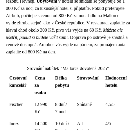
sezónu i levněji.
Ubytování
v hotelu se snídaní se pohybuje od 1
000 Kč za noc, za luxusnější hotel si připlatíte. Pokud preferujete
Airbnb, počítejte s cenou od 800 Kč za noc. Jídlo na Mallorce
vyjde zhruba stejně jako v České republice. V restauraci zaplatíte za
hlavní chod okolo 300 Kč, pivo vás vyjde na 60 Kč.
Můžete ale
ušetřit, pokud si budete vařit sami.
Doprava po ostrově je snadná a
cenově dostupná. Autobus vás vyjde na pár eur, za pronájem auta
zaplatíte od 800 Kč na den.
Srovnání nabídek "Mallorca dovolená 2025"
Cestovní
Cena
Délka
Stravování
Hodnocení
kancelář
za
pobytu
hotelu
osobu
Fischer
12 990
8 dní /
Snídaně
4,5/5
Kč
7 nocí
Inrex
14 500
10 dní /
All
4/5