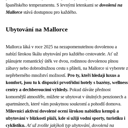
španělského temperamentu. S levnými letenkami se
dovolená na
Mallorce
stává dostupnou pro každého.
Ubytování na Mallorce
Mallorca láká v roce 2025 na nezapomenutelnou dovolenou a
nabízí širokou škálu ubytování pro každého cestovatele. Ať už
plánujete romantický útěk ve dvou, rodinnou dovolenou plnou
zábavy nebo dobrodružnou cestu s přáteli, na Mallorce si vyberete z
nepřeberného množství možností.
Pro ty, kteří hledají luxus a
komfort, jsou tu k dispozici prvotřídní hotely s bazény, wellness
centry a dechberoucími výhledy.
Pokud dáváte přednost
komornější atmosféře, můžete se ubytovat v útulných penzionech a
apartmánech, které vám poskytnou soukromí a pohodlí domova.
Milovníci aktivní dovolené ocení širokou nabídku kempů a
ubytování v blízkosti pláží, kde si užijí vodní sporty, turistiku i
cyklistiku.
Ať už zvolíte jakýkoli typ ubytování, dovolená na