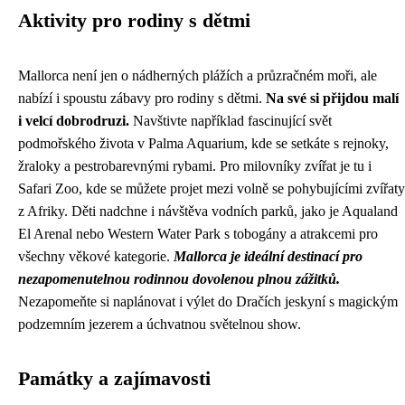
Aktivity pro rodiny s dětmi
Mallorca není jen o nádherných plážích a průzračném moři, ale
nabízí i spoustu zábavy pro rodiny s dětmi.
Na své si přijdou malí
i velcí dobrodruzi.
Navštivte například fascinující svět
podmořského života v Palma Aquarium, kde se setkáte s rejnoky,
žraloky a pestrobarevnými rybami. Pro milovníky zvířat je tu i
Safari Zoo, kde se můžete projet mezi volně se pohybujícími zvířaty
z Afriky. Děti nadchne i návštěva vodních parků, jako je Aqualand
El Arenal nebo Western Water Park s tobogány a atrakcemi pro
všechny věkové kategorie.
Mallorca je ideální destinací pro
nezapomenutelnou rodinnou dovolenou plnou zážitků.
Nezapomeňte si naplánovat i výlet do Dračích jeskyní s magickým
podzemním jezerem a úchvatnou světelnou show.
Památky a zajímavosti