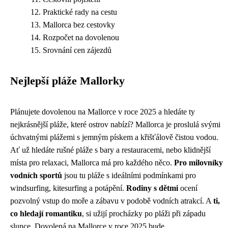
Praktické rady na cestu
Mallorca bez cestovky
Rozpočet na dovolenou
Srovnání cen zájezdů
Nejlepší pláže Mallorky
Plánujete dovolenou na Mallorce v roce 2025 a hledáte ty
nejkrásnější pláže, které ostrov nabízí? Mallorca je proslulá svými
úchvatnými plážemi s jemným pískem a křišťálově čistou vodou.
Ať už hledáte rušné pláže s bary a restauracemi, nebo klidnější
místa pro relaxaci, Mallorca má pro každého něco.
Pro milovníky
vodních sportů
jsou tu pláže s ideálními podmínkami pro
windsurfing, kitesurfing a potápění.
Rodiny s dětmi
ocení
pozvolný vstup do moře a zábavu v podobě vodních atrakcí. A
ti,
co hledají romantiku
, si užijí procházky po pláži při západu
slunce. Dovolená na Mallorce v roce 2025 bude