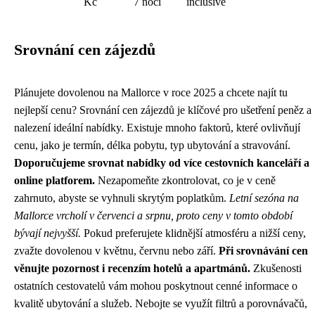
Kč
7 nocí
inclusive
Srovnání cen zájezdů
Plánujete dovolenou na Mallorce v roce 2025 a chcete najít tu
nejlepší cenu? Srovnání cen zájezdů je klíčové pro ušetření peněz a
nalezení ideální nabídky. Existuje mnoho faktorů, které ovlivňují
cenu, jako je termín, délka pobytu, typ ubytování a stravování.
Doporučujeme srovnat nabídky od více cestovních kanceláří a
online platforem.
Nezapomeňte zkontrolovat, co je v ceně
zahrnuto, abyste se vyhnuli skrytým poplatkům.
Letní sezóna na
Mallorce vrcholí v červenci a srpnu, proto ceny v tomto období
bývají nejvyšší.
Pokud preferujete klidnější atmosféru a nižší ceny,
zvažte dovolenou v květnu, červnu nebo září.
Při srovnávání cen
věnujte pozornost i recenzím hotelů a apartmánů.
Zkušenosti
ostatních cestovatelů vám mohou poskytnout cenné informace o
kvalitě ubytování a služeb. Nebojte se využít filtrů a porovnávačů,