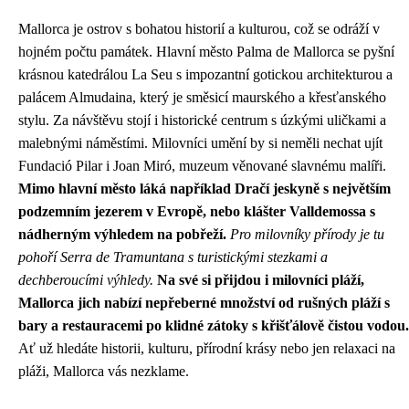
Mallorca je ostrov s bohatou historií a kulturou, což se odráží v
hojném počtu památek. Hlavní město Palma de Mallorca se pyšní
krásnou katedrálou La Seu s impozantní gotickou architekturou a
palácem Almudaina, který je směsicí maurského a křesťanského
stylu. Za návštěvu stojí i historické centrum s úzkými uličkami a
malebnými náměstími. Milovníci umění by si neměli nechat ujít
Fundació Pilar i Joan Miró, muzeum věnované slavnému malíři.
Mimo hlavní město láká například Dračí jeskyně s největším
podzemním jezerem v Evropě, nebo klášter Valldemossa s
nádherným výhledem na pobřeží.
Pro milovníky přírody je tu
pohoří Serra de Tramuntana s turistickými stezkami a
dechberoucími výhledy.
Na své si přijdou i milovníci pláží,
Mallorca jich nabízí nepřeberné množství od rušných pláží s
bary a restauracemi po klidné zátoky s křišťálově čistou vodou.
Ať už hledáte historii, kulturu, přírodní krásy nebo jen relaxaci na
pláži, Mallorca vás nezklame.