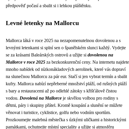
předpověď počasí a sbalit si i lehkou pláštěnku.
Levné letenky na Mallorcu
Mallorca láká v roce 2025 na nezapomenutelnou dovolenou a s
levnými letenkami si splní sen o španělském slunci každý. Vydejte
se za krásami Baleárských ostrovů a užijte si
dovolenou na
Mallorce v roce 2025
za bezkonkurenční ceny. Na internetu najdete
mnoho nabídek od nízkonákladových aerolinek, které vás dopraví
na slunečnou Mallorcu za pár eur. Stačí si jen vybrat termín a sbalit
kufry. Mallorca nabízí nepřeberné množství pláží, od rušných pláží
s bary a restauracemi až po odlehlé zátoky s křišťálově čistou
vodou.
Dovolená na Mallorce
je skvělou volbou pro rodiny s
dětmi, páry i skupiny přátel. Kromě koupání a slunění se můžete
věnovat i turistice, cyklistice, golfu nebo vodním sportům.
Prozkoumejte malebná městečka s úzkými uličkami a historickými
památkami, ochutnejte místní speciality a užijte si atmosféru