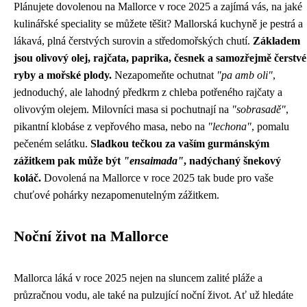
Plánujete dovolenou na Mallorce v roce 2025 a zajímá vás, na jaké
kulinářské speciality se můžete těšit? Mallorská kuchyně je pestrá a
lákavá, plná čerstvých surovin a středomořských chutí.
Základem
jsou olivový olej, rajčata, paprika, česnek a samozřejmě čerstvé
ryby a mořské plody.
Nezapomeňte ochutnat
"pa amb oli"
,
jednoduchý, ale lahodný předkrm z chleba potřeného rajčaty a
olivovým olejem. Milovníci masa si pochutnají na
"sobrasadě"
,
pikantní klobáse z vepřového masa, nebo na
"lechona"
, pomalu
pečeném selátku.
Sladkou tečkou za vaším gurmánským
zážitkem pak může být
"ensaimada"
, nadýchaný šnekový
koláč.
Dovolená na Mallorce v roce 2025 tak bude pro vaše
chuťové pohárky nezapomenutelným zážitkem.
Noční život na Mallorce
Mallorca láká v roce 2025 nejen na sluncem zalité pláže a
průzračnou vodu, ale také na pulzující noční život. Ať už hledáte