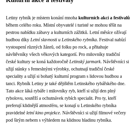
Kulturní akce a festivaly
Letiny rybník je místem konání mnoha
kulturních akcí a festivalů
během celého roku. Místní obyvatelé i turisté se mohou těšit na
pestrou nabídku zábavy a kulturních zážitků. Letní měsíce ožívají
hudbou díky
Letní slavnosti u Letinského rybníka
. Festival nabízí
vystoupení různých žánrů, od folku po rock, a přitahuje
návštěvníky všech věkových kategorií. Pro milovníky tradiční
české kultury se koná každoročně
Letinský jarmark
. Návštěvníci si
užijí stánky s řemeslnými výrobky, ochutnají tradiční české
speciality a užijí si bohatý kulturní program s lidovou hudbou a
tanci. Rybník Letiny je také dějištěm Letinského rybářského dne.
Tato akce láká rybáře i milovníky ryb, kteří si užijí den plný
rybolovu, soutěží a ochutnávek rybích specialit. Pro ty, kteří
preferují klidnější atmosféru, se konají u Letinského rybníka
pravidelné
letní kino projekce
. Návštěvníci si užijí filmové večery
pod širým nebem s výhledem na klidnou hladinu rybníka.