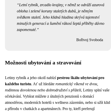
Letní rybník, zrcadlo krajiny, v němž se odráží azurová
obloha i zelené koruny staletých dubů, je němým
svědkem staletí. Jeho klidná hladina skrývá tajemství
minulých generací a šumění rákosí šeptá příběhy dávno
zapomenuté.
Bořivoj Svoboda
Možnosti ubytování a stravování
Letiny rybník a jeho okolí nabízí
pestrou škálu ubytování pro
každého turistu
. Ať už hledáte
romantický víkend ve dvou,
rodinnou dovolenou nebo dobrodružství s přáteli
, Letiny splní vaše
očekávání. Vybírat můžete z útulných penzionů s domácí
atmosférou, moderních hotelů s wellness zázemím, nebo si užít klid
a přírodu v chatkách a apartmánech. Pro ty, kteří preferují