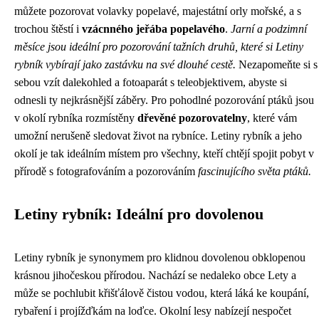
můžete pozorovat volavky popelavé, majestátní orly mořské, a s
trochou štěstí i
vzácnného jeřába popelavého
.
Jarní a podzimní
měsíce jsou ideální pro pozorování tažních druhů, které si Letiny
rybník vybírají jako zastávku na své dlouhé cestě.
Nezapomeňte si s
sebou vzít dalekohled a fotoaparát s teleobjektivem, abyste si
odnesli ty nejkrásnější záběry. Pro pohodlné pozorování ptáků jsou
v okolí rybníka rozmístěny
dřevěné pozorovatelny
, které vám
umožní nerušeně sledovat život na rybníce. Letiny rybník a jeho
okolí je tak ideálním místem pro všechny, kteří chtějí spojit pobyt v
přírodě s fotografováním a pozorováním
fascinujícího světa ptáků.
Letiny rybník: Ideální pro dovolenou
Letiny rybník je synonymem pro klidnou dovolenou obklopenou
krásnou jihočeskou přírodou. Nachází se nedaleko obce Lety a
může se pochlubit křišťálově čistou vodou, která láká ke koupání,
rybaření i projížďkám na loďce. Okolní lesy nabízejí nespočet