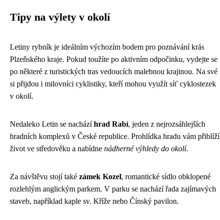
Tipy na výlety v okolí
Letiny rybník je ideálním výchozím bodem pro poznávání krás
Plzeňského kraje. Pokud toužíte po aktivním odpočinku, vydejte se
po některé z turistických tras vedoucích malebnou krajinou. Na své
si přijdou i milovníci cyklistiky, kteří mohou využít síť cyklostezek
v okolí.
Nedaleko Letin se nachází
hrad Rabí
, jeden z nejrozsáhlejších
hradních komplexů v České republice. Prohlídka hradu vám přiblíží
život ve středověku a nabídne
nádherné výhledy do okolí
.
Za návštěvu stojí také
zámek Kozel
, romantické sídlo obklopené
rozlehlým anglickým parkem. V parku se nachází řada zajímavých
staveb, například kaple sv. Kříže nebo Čínský pavilon.