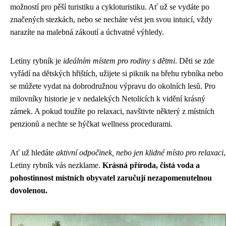
možností pro pěší turistiku a cykloturistiku. Ať už se vydáte po
značených stezkách, nebo se necháte vést jen svou intuicí, vždy
narazíte na malebná zákoutí a úchvatné výhledy.
Letiny rybník je
ideálním místem pro rodiny s dětmi
. Děti se zde
vyřádí na dětských hřištích, užijete si piknik na břehu rybníka nebo
se můžete vydat na dobrodružnou výpravu do okolních lesů. Pro
milovníky historie je v nedalekých Netolicích k vidění krásný
zámek. A pokud toužíte po relaxaci, navštivte některý z místních
penzionů a nechte se hýčkat wellness procedurami.
Ať už hledáte
aktivní odpočinek, nebo jen klidné místo pro relaxaci
,
Letiny rybník vás nezklame.
Krásná příroda, čistá voda a
pohostinnost místních obyvatel zaručují nezapomenutelnou
dovolenou.