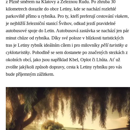
z Plzně směrem na Klatovy a Železnou Rudu. Po zhruba 30
kilometrech dorazíte do obce Letiny, kde se nachází rozlehlé
parkoviště přímo u rybníka. Pro ty, kteří preferují cestování
vlakem
,
je nejbližší železniční stanicí Švihov, odkud jezdí pravidelné
autobusové spoje do Letin. Autobusová zastávka se nachází jen pár
minut chůze od rybníka. Díky své poloze v blízkosti turistických
tras je Letiny rybník ideálním cílem i pro milovníky
pěší turistiky a
cykloturistiky
. Pohodlně se sem dostanete po značených stezkách z
okolních obcí, jako jsou například Kbel, Oplot či Lhůta. Ať už
zvolíte jakýkoli způsob dopravy, cesta k Letiny rybníku pro vás
bude příjemným zážitkem.