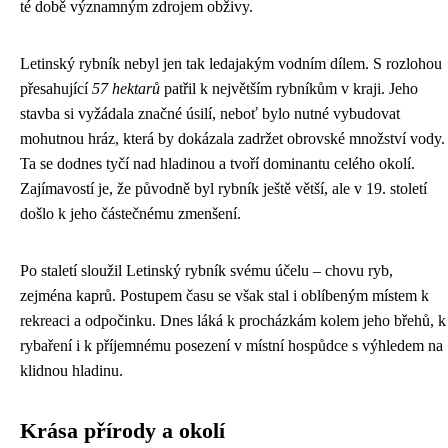
té době významným zdrojem obživy.
Letinský rybník nebyl jen tak ledajakým vodním dílem. S rozlohou
přesahující
57 hektarů
patřil k největším rybníkům v kraji. Jeho
stavba si vyžádala značné úsilí, neboť bylo nutné vybudovat
mohutnou hráz, která by dokázala zadržet obrovské množství vody.
Ta se dodnes tyčí nad hladinou a tvoří dominantu celého okolí.
Zajímavostí je, že původně byl rybník ještě větší, ale v 19. století
došlo k jeho částečnému zmenšení.
Po staletí sloužil Letinský rybník svému účelu – chovu ryb,
zejména kaprů. Postupem času se však stal i oblíbeným místem k
rekreaci a odpočinku. Dnes láká k procházkám kolem jeho břehů, k
rybaření i k příjemnému posezení v místní hospůdce s výhledem na
klidnou hladinu.
Krása přírody a okolí