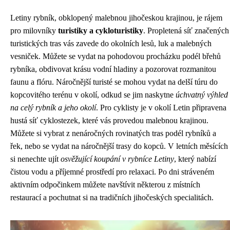
Letiny rybník, obklopený malebnou jihočeskou krajinou, je rájem
pro milovníky
turistiky a cykloturistiky
. Propletená síť značených
turistických tras vás zavede do okolních lesů, luk a malebných
vesniček. Můžete se vydat na pohodovou procházku podél břehů
rybníka, obdivovat krásu vodní hladiny a pozorovat rozmanitou
faunu a flóru. Náročnější turisté se mohou vydat na delší túru do
kopcovitého terénu v okolí, odkud se jim naskytne
úchvatný výhled
na celý rybník a jeho okolí
. Pro cyklisty je v okolí Letin připravena
hustá síť cyklostezek, které vás provedou malebnou krajinou.
Můžete si vybrat z nenáročných rovinatých tras podél rybníků a
řek, nebo se vydat na náročnější trasy do kopců. V letních měsících
si nenechte ujít
osvěžující koupání v rybníce Letiny
, který nabízí
čistou vodu a příjemné prostředí pro relaxaci. Po dni stráveném
aktivním odpočinkem můžete navštívit některou z místních
restaurací a pochutnat si na tradičních jihočeských specialitách.