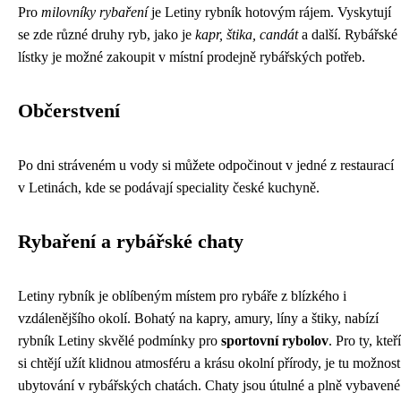
Pro
milovníky rybaření
je Letiny rybník hotovým rájem. Vyskytují
se zde různé druhy ryb, jako je
kapr, štika, candát
a další. Rybářské
lístky je možné zakoupit v místní prodejně rybářských potřeb.
Občerstvení
Po dni stráveném u vody si můžete odpočinout v jedné z restaurací
v Letinách, kde se podávají speciality české kuchyně.
Rybaření a rybářské chaty
Letiny rybník je oblíbeným místem pro rybáře z blízkého i
vzdálenějšího okolí. Bohatý na kapry, amury, líny a štiky, nabízí
rybník Letiny skvělé podmínky pro
sportovní rybolov
. Pro ty, kteří
si chtějí užít klidnou atmosféru a krásu okolní přírody, je tu možnost
ubytování v rybářských chatách. Chaty jsou útulné a plně vybavené