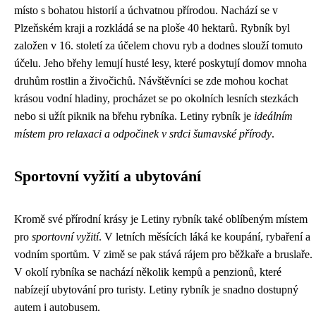
místo s bohatou historií a úchvatnou přírodou. Nachází se v
Plzeňském kraji a rozkládá se na ploše 40 hektarů. Rybník byl
založen v 16. století za účelem chovu ryb a dodnes slouží tomuto
účelu. Jeho břehy lemují husté lesy, které poskytují domov mnoha
druhům rostlin a živočichů. Návštěvníci se zde mohou kochat
krásou vodní hladiny, procházet se po okolních lesních stezkách
nebo si užít piknik na břehu rybníka. Letiny rybník je
ideálním
místem pro relaxaci a odpočinek v srdci šumavské přírody
.
Sportovní vyžití a ubytování
Kromě své přírodní krásy je Letiny rybník také oblíbeným místem
pro
sportovní vyžití
. V letních měsících láká ke koupání, rybaření a
vodním sportům. V zimě se pak stává rájem pro běžkaře a bruslaře.
V okolí rybníka se nachází několik kempů a penzionů, které
nabízejí ubytování pro turisty. Letiny rybník je snadno dostupný
autem i autobusem.