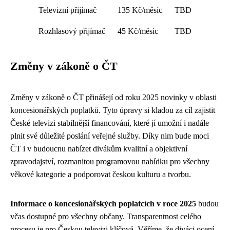
Televizní přijímač
135 Kč/měsíc
TBD
Rozhlasový přijímač
45 Kč/měsíc
TBD
Změny v zákoně o ČT
Změny v zákoně o ČT přinášejí od roku 2025 novinky v oblasti
koncesionářských poplatků. Tyto úpravy si kladou za cíl zajistit
České televizi stabilnější financování, které jí umožní i nadále
plnit své důležité poslání veřejné služby. Díky nim bude moci
ČT i v budoucnu nabízet divákům kvalitní a objektivní
zpravodajství, rozmanitou programovou nabídku pro všechny
věkové kategorie a podporovat českou kulturu a tvorbu.
Informace o koncesionářských poplatcích v roce 2025
budou
včas dostupné pro všechny občany. Transparentnost celého
procesu je pro Českou televizi klíčová. Věříme, že diváci ocení