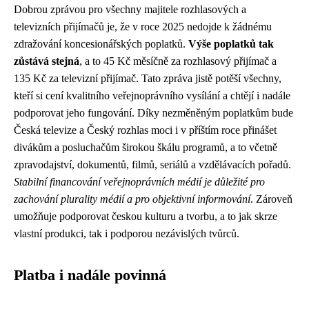
Dobrou zprávou pro všechny majitele rozhlasových a
televizních přijímačů je, že v roce 2025 nedojde k žádnému
zdražování koncesionářských poplatků.
Výše poplatků tak
zůstává stejná
, a to 45 Kč měsíčně za rozhlasový přijímač a
135 Kč za televizní přijímač. Tato zpráva jistě potěší všechny,
kteří si cení kvalitního veřejnoprávního vysílání a chtějí i nadále
podporovat jeho fungování. Díky nezměněným poplatkům bude
Česká televize a Český rozhlas moci i v příštím roce přinášet
divákům a posluchačům širokou škálu programů, a to včetně
zpravodajství, dokumentů, filmů, seriálů a vzdělávacích pořadů.
Stabilní financování veřejnoprávních médií je důležité pro
zachování plurality médií a pro objektivní informování
. Zároveň
umožňuje podporovat českou kulturu a tvorbu, a to jak skrze
vlastní produkci, tak i podporou nezávislých tvůrců.
Platba i nadále povinná