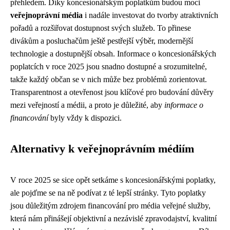
přehledem. Díky koncesionářským poplatkům budou moci
veřejnoprávní média
i nadále investovat do tvorby atraktivních
pořadů a rozšiřovat dostupnost svých služeb. To přinese
divákům a posluchačům ještě pestřejší výběr, modernější
technologie a dostupnější obsah. Informace o koncesionářských
poplatcích v roce 2025 jsou snadno dostupné a srozumitelné,
takže každý občan se v nich může bez problémů zorientovat.
Transparentnost a otevřenost jsou klíčové pro budování důvěry
mezi veřejností a médii, a proto je důležité, aby
informace o
financování
byly vždy k dispozici.
Alternativy k veřejnoprávním médiím
V roce 2025 se sice opět setkáme s koncesionářskými poplatky,
ale pojďme se na ně podívat z té lepší stránky. Tyto poplatky
jsou důležitým zdrojem financování pro média veřejné služby,
která nám přinášejí objektivní a nezávislé zpravodajství, kvalitní