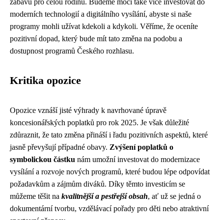
zábavu pro celou rodinu. Budeme moci také více investovat do
moderních technologií a digitálního vysílání, abyste si naše
programy mohli užívat kdekoli a kdykoli. Věříme, že oceníte
pozitivní dopad, který bude mít tato změna na podobu a
dostupnost programů Českého rozhlasu.
Kritika opozice
Opozice vznáší jisté výhrady k navrhované úpravě
koncesionářských poplatků pro rok 2025. Je však důležité
zdůraznit, že tato změna přináší i řadu pozitivních aspektů, které
jasně převyšují případné obavy.
Zvýšení poplatků o
symbolickou částku
nám umožní investovat do modernizace
vysílání a rozvoje nových programů, které budou lépe odpovídat
požadavkům a zájmům diváků. Díky těmto investicím se
můžeme těšit na
kvalitnější a pestřejší obsah
, ať už se jedná o
dokumentární tvorbu, vzdělávací pořady pro děti nebo atraktivní