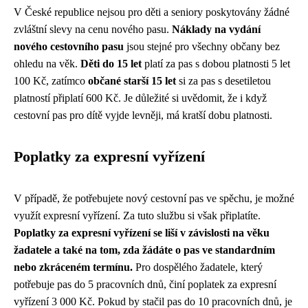
V České republice nejsou pro děti a seniory poskytovány žádné
zvláštní slevy na cenu nového pasu.
Náklady na vydání
nového cestovního pasu
jsou stejné pro všechny občany bez
ohledu na věk.
Děti do 15 let
platí za pas s dobou platnosti 5 let
100 Kč, zatímco
občané starší 15 let
si za pas s desetiletou
platností připlatí 600 Kč. Je důležité si uvědomit, že i když
cestovní pas pro dítě vyjde levněji, má kratší dobu platnosti.
Poplatky za expresní vyřízení
V případě, že potřebujete nový cestovní pas ve spěchu, je možné
využít expresní vyřízení. Za tuto službu si však připlatíte.
Poplatky za expresní vyřízení se liší v závislosti na věku
žadatele a také na tom, zda žádáte o pas ve standardním
nebo zkráceném termínu.
Pro dospělého žadatele, který
potřebuje pas do 5 pracovních dnů, činí poplatek za expresní
vyřízení 3 000 Kč. Pokud by stačil pas do 10 pracovních dnů, je