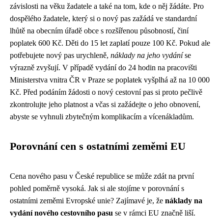
závislosti na věku žadatele a také na tom, kde o něj žádáte. Pro
dospělého žadatele, který si o nový pas zažádá ve standardní
lhůtě na obecním úřadě obce s rozšířenou působností, činí
poplatek 600 Kč. Děti do 15 let zaplatí pouze 100 Kč. Pokud ale
potřebujete nový pas urychleně,
náklady na jeho vydání
se
výrazně zvyšují. V případě vydání do 24 hodin na pracovišti
Ministerstva vnitra ČR v Praze se poplatek vyšplhá až na 10 000
Kč. Před podáním žádosti o nový cestovní pas si proto pečlivě
zkontrolujte jeho platnost a včas si zažádejte o jeho obnovení,
abyste se vyhnuli zbytečným komplikacím a vícenákladům.
Porovnání cen s ostatními zeměmi EU
Cena nového pasu v České republice se může zdát na první
pohled poměrně vysoká. Jak si ale stojíme v porovnání s
ostatními zeměmi Evropské unie? Zajímavé je, že
náklady na
vydání nového cestovního pasu
se v rámci EU značně liší.