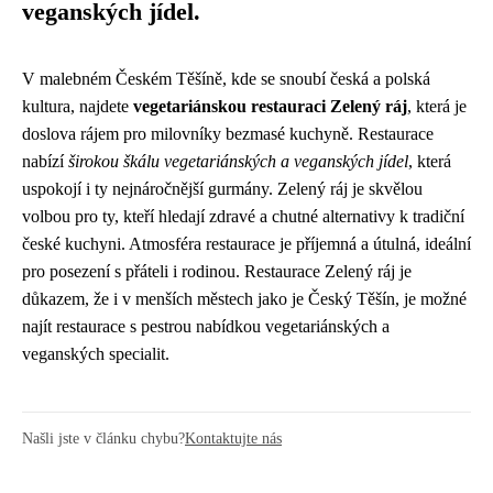
veganských jídel.
V malebném Českém Těšíně, kde se snoubí česká a polská
kultura, najdete
vegetariánskou restauraci Zelený ráj
, která je
doslova rájem pro milovníky bezmasé kuchyně. Restaurace
nabízí
širokou škálu vegetariánských a veganských jídel
, která
uspokojí i ty nejnáročnější gurmány. Zelený ráj je skvělou
volbou pro ty, kteří hledají zdravé a chutné alternativy k tradiční
české kuchyni. Atmosféra restaurace je příjemná a útulná, ideální
pro posezení s přáteli i rodinou. Restaurace Zelený ráj je
důkazem, že i v menších městech jako je Český Těšín, je možné
najít restaurace s pestrou nabídkou vegetariánských a
veganských specialit.
Našli jste v článku chybu?
Kontaktujte nás