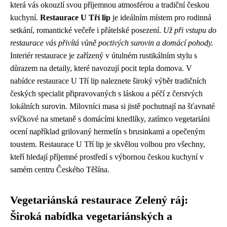
která vás okouzlí svou příjemnou atmosférou a tradiční českou
kuchyní.
Restaurace U Tří lip
je ideálním místem pro rodinná
setkání, romantické večeře i přátelské posezení.
Už při vstupu do
restaurace vás přivítá vůně poctivých surovin a domácí pohody.
Interiér restaurace je zařízený v útulném rustikálním stylu s
důrazem na detaily, které navozují pocit tepla domova. V
nabídce restaurace U Tří lip naleznete široký výběr tradičních
českých specialit připravovaných s láskou a péčí z čerstvých
lokálních surovin. Milovníci masa si jistě pochutnají na šťavnaté
svíčkové na smetaně s domácími knedlíky, zatímco vegetariáni
ocení například grilovaný hermelín s brusinkami a opečeným
toustem. Restaurace U Tří lip je skvělou volbou pro všechny,
kteří hledají příjemné prostředí s výbornou českou kuchyní v
samém centru Českého Těšína.
Vegetariánská restaurace Zelený ráj:
Široká nabídka vegetariánských a