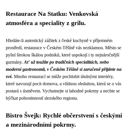
Restaurace Na Statku: Venkovská
atmosféra a speciality z grilu.
Hledáte-li autentický zážitek z české kuchyně v příjemném
prostředí, restaurace v Českém Těšíně vás nezklamou. Město se
pyšní širokou škálou podniků, které uspokojí i ty nejnáročnější
gurmány.
Ať už toužíte po tradičních specialitách, nebo
moderní gastronomii, v Českém Těšíně si zaručeně přijdete na
své.
Mnoho restaurací se může pochlubit útulnými interiéry,
které navozují pocit domova, a vlídnou obsluhou, která se o vás
postará s úsměvem. Vychutnejte si lahodné pokrmy a nechte se
hýčkat pohostinností slezského regionu.
Bistro Švejk: Rychlé občerstvení s českými
a mezinárodními pokrmy.