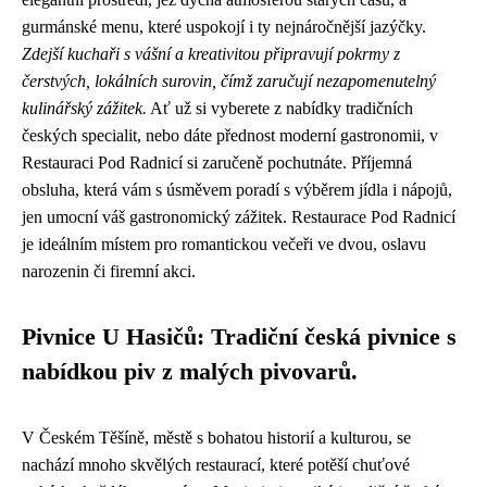
gurmánské menu, které uspokojí i ty nejnáročnější jazýčky.
Zdejší kuchaři s vášní a kreativitou připravují pokrmy z
čerstvých, lokálních surovin, čímž zaručují nezapomenutelný
kulinářský zážitek.
Ať už si vyberete z nabídky tradičních
českých specialit, nebo dáte přednost moderní gastronomii, v
Restauraci Pod Radnicí si zaručeně pochutnáte. Příjemná
obsluha, která vám s úsměvem poradí s výběrem jídla i nápojů,
jen umocní váš gastronomický zážitek. Restaurace Pod Radnicí
je ideálním místem pro romantickou večeři ve dvou, oslavu
narozenin či firemní akci.
Pivnice U Hasičů: Tradiční česká pivnice s
nabídkou piv z malých pivovarů.
V Českém Těšíně, městě s bohatou historií a kulturou, se
nachází mnoho skvělých restaurací, které potěší chuťové