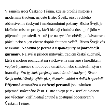
V samém srdci Českého Těšína, kde se prolíná historie s
moderním životem, najdete Bistro Švejk, oázu rychlého
občerstvení s českými i mezinárodními pokrmy. Bistro Švejk je
ideálním místem pro ty, kteří hledají chutné a dostupné jídlo v
příjemném prostředí. Ať už jste na rychlém obědě, potkáváte se s
přáteli nebo si jen chcete dopřát chutnou večeři, Bistro Švejk vás
nezklame.
Nabídka je pestrá a uspokojí i ty nejnáročnější
gurmány.
Na své si přijdou milovníci tradiční české kuchyně,
kteří si mohou pochutnat na svíčkové na smetaně s knedlíkem,
vepřové panence s houbovou omáčkou nebo smaženém sýru s
hranolky.
Pro ty, kteří preferují mezinárodní kuchyni, Bistro
Švejk nabízí široký výběr pizz, těstovin, salátů a dalších specialit.
Příjemná atmosféra a vstřícný personál
jsou zárukou
příjemně stráveného času. Bistro Švejk je tak skvělou volbou
pro všechny, kteří hledají chutné a dostupné občerstvení v
Českém Těšíně.