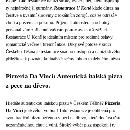
Koně. Tato restaurace nabízí široký výběr jídel, která uspokojí i
ty nejnáročnější gurmány.
Restaurace U Koně
klade důraz na
čerstvé a kvalitní suroviny z lokálních zdrojů, což se odráží v
chuti a prezentaci pokrmů. Příjemná atmosféra a ochotný
personál vám zpříjemní váš гастрономический zážitek.
Restaurace U Koně je ideálním místem pro rodinné oslavy,
romantické večeře i firemní akce. Díky své poloze v srdci
Českého Těšína je restaurace snadno dostupná a nabízí skvělou
příležitost k poznání kulinářské scény tohoto malebného města.
Pizzeria Da Vinci: Autentická italská pizza
z pece na dřevo.
Hledáte autentickou italskou pizzu v Českém Těšíně?
Pizzeria
Da Vinci
je skvělou volbou! Tato restaurace je oblíbená pro
svou tradiční pizzu pečenou v peci na dřevo, která dodává těstu
nezaměnitelnou chuť a vůni. Široký výběr pizz uspokojí i ty