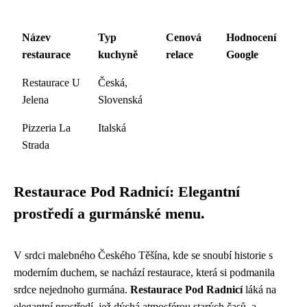
Název
Typ
Cenová
Hodnocení
restaurace
kuchyně
relace
Google
Restaurace U
Česká,
Jelena
Slovenská
Pizzeria La
Italská
Strada
Restaurace Pod Radnicí: Elegantní
prostředí a gurmánské menu.
V srdci malebného Českého Těšína, kde se snoubí historie s
moderním duchem, se nachází restaurace, která si podmanila
srdce nejednoho gurmána.
Restaurace Pod Radnicí
láká na
elegantní prostředí, jež dýchá atmosférou starých časů, a