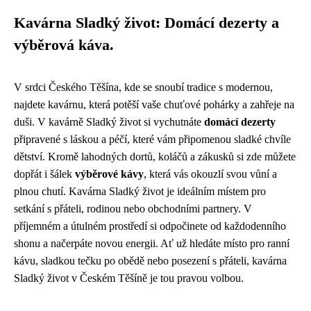
Kavárna Sladký život: Domácí dezerty a
výběrová káva.
V srdci Českého Těšína, kde se snoubí tradice s modernou,
najdete kavárnu, která potěší vaše chuťové pohárky a zahřeje na
duši. V kavárně Sladký život si vychutnáte
domácí dezerty
připravené s láskou a péčí, které vám připomenou sladké chvíle
dětství. Kromě lahodných dortů, koláčů a zákusků si zde můžete
dopřát i šálek
výběrové kávy
, která vás okouzlí svou vůní a
plnou chutí. Kavárna Sladký život je ideálním místem pro
setkání s přáteli, rodinou nebo obchodními partnery. V
příjemném a útulném prostředí si odpočinete od každodenního
shonu a načerpáte novou energii. Ať už hledáte místo pro ranní
kávu, sladkou tečku po obědě nebo posezení s přáteli, kavárna
Sladký život v Českém Těšíně je tou pravou volbou.