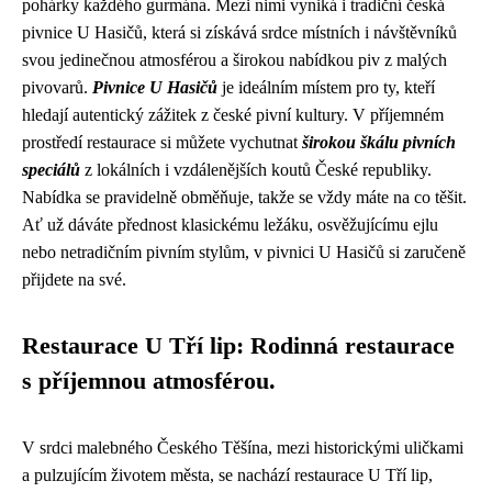
pohárky každého gurmána. Mezi nimi vyniká i tradiční česká
pivnice U Hasičů, která si získává srdce místních i návštěvníků
svou jedinečnou atmosférou a širokou nabídkou piv z malých
pivovarů.
Pivnice U Hasičů
je ideálním místem pro ty, kteří
hledají autentický zážitek z české pivní kultury. V příjemném
prostředí restaurace si můžete vychutnat
širokou škálu pivních
speciálů
z lokálních i vzdálenějších koutů České republiky.
Nabídka se pravidelně obměňuje, takže se vždy máte na co těšit.
Ať už dáváte přednost klasickému ležáku, osvěžujícímu ejlu
nebo netradičním pivním stylům, v pivnici U Hasičů si zaručeně
přijdete na své.
Restaurace U Tří lip: Rodinná restaurace
s příjemnou atmosférou.
V srdci malebného Českého Těšína, mezi historickými uličkami
a pulzujícím životem města, se nachází restaurace U Tří lip,