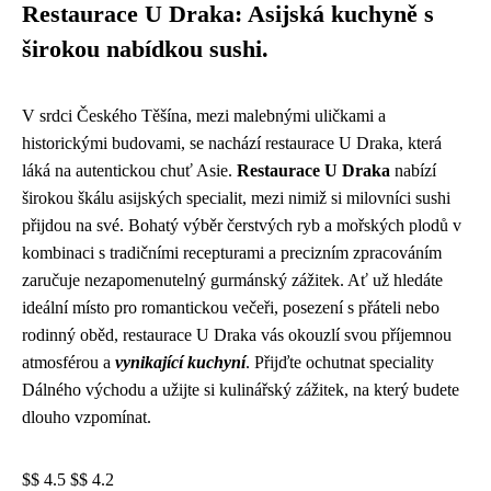
Restaurace U Draka: Asijská kuchyně s
širokou nabídkou sushi.
V srdci Českého Těšína, mezi malebnými uličkami a
historickými budovami, se nachází restaurace U Draka, která
láká na autentickou chuť Asie.
Restaurace U Draka
nabízí
širokou škálu asijských specialit, mezi nimiž si milovníci sushi
přijdou na své. Bohatý výběr čerstvých ryb a mořských plodů v
kombinaci s tradičními recepturami a precizním zpracováním
zaručuje nezapomenutelný gurmánský zážitek. Ať už hledáte
ideální místo pro romantickou večeři, posezení s přáteli nebo
rodinný oběd, restaurace U Draka vás okouzlí svou příjemnou
atmosférou a
vynikající kuchyní
. Přijďte ochutnat speciality
Dálného východu a užijte si kulinářský zážitek, na který budete
dlouho vzpomínat.
$$ 4.5 $$ 4.2