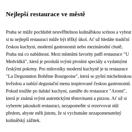
Nejlepší restaurace ve městě
Praha se může pochlubit neuvěřitelnou kulinářskou scénou a vybrat
si tu nejlepší restauraci může být těžký úkol. Ať už hledáte tradiční
českou kuchyni, moderní gastronomii nebo mezinárodní chutě,
Praha má co nabídnout. Mezi místními favority patří restaurace "U
Medvídků", která je proslulá svými pivními speciály a vydatnými
českými pokrmy. Pro milovníky moderní kuchyně je tu restaurace
"La Degustation Bohême Bourgeoise", která se pyšní michelinskou
hvězdou a nabízí degustační menu inspirované českou gastronomií.
Pokud toužíte po italské kuchyni, zamiřte do restaurace "Aromi",
která je známá svými autentickými těstovinami a pizzou. Ať už si
vyberete jakoukoli restauraci, nezapomeňte si rezervovat stůl
předem, abyste měli jistotu, že si vychutnáte nezapomenutelný
kulinářský zážitek.