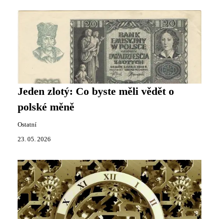
Jeden zlotý: Co byste měli vědět o
polské měně
Ostatní
23. 05. 2026