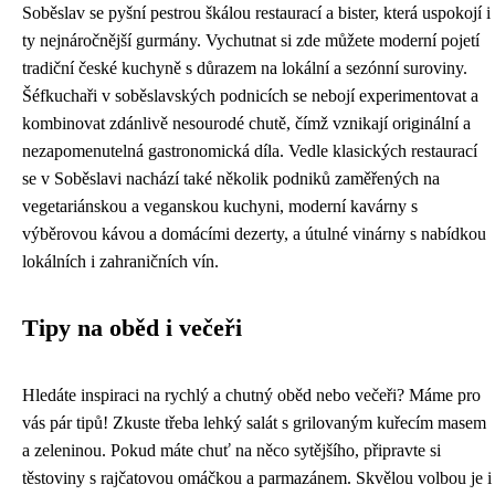
Soběslav se pyšní pestrou škálou restaurací a bister, která uspokojí i
ty nejnáročnější gurmány. Vychutnat si zde můžete moderní pojetí
tradiční české kuchyně s důrazem na lokální a sezónní suroviny.
Šéfkuchaři v soběslavských podnicích se nebojí experimentovat a
kombinovat zdánlivě nesourodé chutě, čímž vznikají originální a
nezapomenutelná gastronomická díla. Vedle klasických restaurací
se v Soběslavi nachází také několik podniků zaměřených na
vegetariánskou a veganskou kuchyni, moderní kavárny s
výběrovou kávou a domácími dezerty, a útulné vinárny s nabídkou
lokálních i zahraničních vín.
Tipy na oběd i večeři
Hledáte inspiraci na rychlý a chutný oběd nebo večeři? Máme pro
vás pár tipů! Zkuste třeba lehký salát s grilovaným kuřecím masem
a zeleninou. Pokud máte chuť na něco sytějšího, připravte si
těstoviny s rajčatovou omáčkou a parmazánem. Skvělou volbou je i