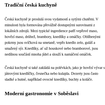
Tradiční česká kuchyně
Česká kuchyně je proslulá svou vydatností a sytými chutěmi. V
minulosti byla formována převážně dostupnými surovinami z
lokálních zdrojů. Mezi typické ingredience patří vepřové maso,
hovězí maso, drůbež, brambory, knedlíky a omáčky. Oblíbenými
pokrmy jsou svíčková na smetaně, vepřo knedlo zelo, guláš a
smažený sýr. Knedlíky, ať už houskové nebo bramborové, jsou
nedílnou součástí mnoha jídel a slouží k namáčení omáček.
Česká kuchyně si také zakládá na polévkách, jako je hovězí vývar s
játrovými knedlíčky, česnečka nebo kulajda. Dezerty jsou často
sladké a hutné, například ovocné knedlíky, buchty a koláče.
Moderní gastronomie v Soběslavi