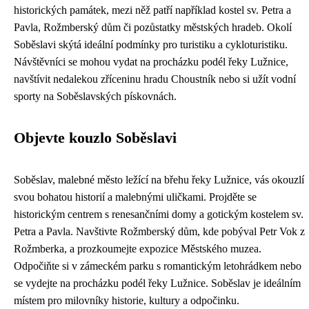
historických památek, mezi něž patří například kostel sv. Petra a
Pavla, Rožmberský dům či pozůstatky městských hradeb. Okolí
Soběslavi skýtá ideální podmínky pro turistiku a cykloturistiku.
Návštěvníci se mohou vydat na procházku podél řeky Lužnice,
navštívit nedalekou zříceninu hradu Choustník nebo si užít vodní
sporty na Soběslavských pískovnách.
Objevte kouzlo Soběslavi
Soběslav, malebné město ležící na břehu řeky Lužnice, vás okouzlí
svou bohatou historií a malebnými uličkami. Projděte se
historickým centrem s renesančními domy a gotickým kostelem sv.
Petra a Pavla. Navštivte Rožmberský dům, kde pobýval Petr Vok z
Rožmberka, a prozkoumejte expozice Městského muzea.
Odpočiňte si v zámeckém parku s romantickým letohrádkem nebo
se vydejte na procházku podél řeky Lužnice. Soběslav je ideálním
místem pro milovníky historie, kultury a odpočinku.