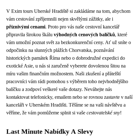
V Exim tours Uherské Hradiště si zakládáme na tom, abychom
vám cestování zpříjemnili nejen skvělými zážitky, ale i
příznivými cenami
. Proto pro vás naše cestovní kancelář
připravila širokou škálu
výhodných cenových balíčků
, které
vám umožní poznat svět za bezkonkurenční ceny. Ať už sníte o
odpočinku na slunných plážích Chorvatska, poznávání
historických památek Říma nebo o dobrodružné expedici do
exotické Asie, u nás si zaručeně vyberete dovolenou šitou na
míru vašim finančním možnostem. Naši zkušení a přátelští
pracovníci vám rádi pomohou s výběrem toho nejvhodnějšího
balíčku a zodpoví veškeré vaše dotazy. Neváhejte nás
kontaktovat telefonicky, emailem nebo se rovnou zastavte v naší
kanceláři v Uherském Hradišti. Těšíme se na vaši návštěvu a
věříme, že vám pomůžeme splnit si vaše
cestovatelské sny
!
Last Minute Nabídky A Slevy