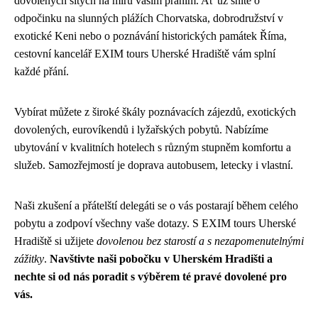
dovolených šitých na míru vašim přáním. Ať už sníte o
odpočinku na slunných plážích Chorvatska, dobrodružství v
exotické Keni nebo o poznávání historických památek Říma,
cestovní kancelář EXIM tours Uherské Hradiště vám splní
každé přání.
Vybírat můžete z široké škály poznávacích zájezdů, exotických
dovolených, eurovíkendů i lyžařských pobytů. Nabízíme
ubytování v kvalitních hotelech s různým stupněm komfortu a
služeb. Samozřejmostí je doprava autobusem, letecky i vlastní.
Naši zkušení a přátelští delegáti se o vás postarají během celého
pobytu a zodpoví všechny vaše dotazy. S EXIM tours Uherské
Hradiště si užijete
dovolenou bez starostí a s nezapomenutelnými
zážitky
.
Navštivte naši pobočku v Uherském Hradišti a
nechte si od nás poradit s výběrem té pravé dovolené pro
vás.