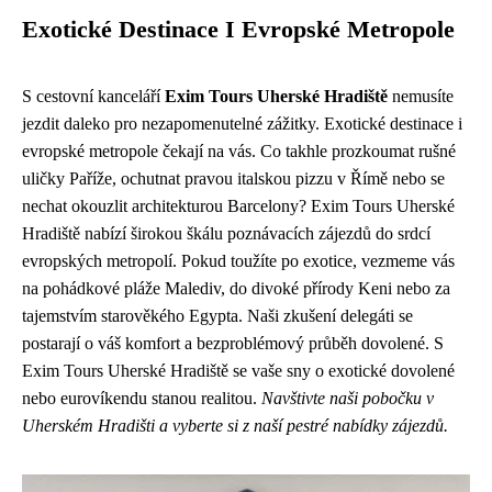
Exotické Destinace I Evropské Metropole
S cestovní kanceláří
Exim Tours Uherské Hradiště
nemusíte
jezdit daleko pro nezapomenutelné zážitky. Exotické destinace i
evropské metropole čekají na vás. Co takhle prozkoumat rušné
uličky Paříže, ochutnat pravou italskou pizzu v Římě nebo se
nechat okouzlit architekturou Barcelony? Exim Tours Uherské
Hradiště nabízí širokou škálu poznávacích zájezdů do srdcí
evropských metropolí. Pokud toužíte po exotice, vezmeme vás
na pohádkové pláže Malediv, do divoké přírody Keni nebo za
tajemstvím starověkého Egypta. Naši zkušení delegáti se
postarají o váš komfort a bezproblémový průběh dovolené. S
Exim Tours Uherské Hradiště se vaše sny o exotické dovolené
nebo eurovíkendu stanou realitou.
Navštivte naši pobočku v
Uherském Hradišti a vyberte si z naší pestré nabídky zájezdů.