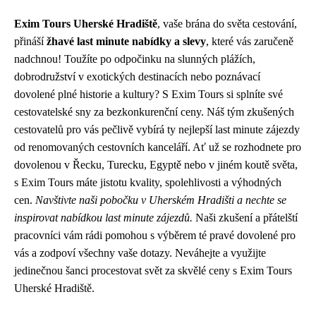
Exim Tours Uherské Hradiště
, vaše brána do světa cestování,
přináší
žhavé last minute nabídky a slevy
, které vás zaručeně
nadchnou! Toužíte po odpočinku na slunných plážích,
dobrodružství v exotických destinacích nebo poznávací
dovolené plné historie a kultury? S Exim Tours si splníte své
cestovatelské sny za bezkonkurenční ceny. Náš tým zkušených
cestovatelů pro vás pečlivě vybírá ty nejlepší last minute zájezdy
od renomovaných cestovních kanceláří. Ať už se rozhodnete pro
dovolenou v Řecku, Turecku, Egyptě nebo v jiném koutě světa,
s Exim Tours máte jistotu kvality, spolehlivosti a výhodných
cen.
Navštivte naši pobočku v Uherském Hradišti a nechte se
inspirovat nabídkou last minute zájezdů.
Naši zkušení a přátelští
pracovníci vám rádi pomohou s výběrem té pravé dovolené pro
vás a zodpoví všechny vaše dotazy. Neváhejte a využijte
jedinečnou šanci procestovat svět za skvělé ceny s Exim Tours
Uherské Hradiště.