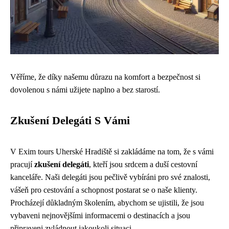
Věříme, že díky našemu důrazu na komfort a bezpečnost si
dovolenou s námi užijete naplno a bez starostí.
Zkušení Delegáti S Vámi
V Exim tours Uherské Hradiště si zakládáme na tom, že s vámi
pracují
zkušení delegáti
, kteří jsou srdcem a duší cestovní
kanceláře. Naši delegáti jsou pečlivě vybíráni pro své znalosti,
vášeň pro cestování a schopnost postarat se o naše klienty.
Procházejí důkladným školením, abychom se ujistili, že jsou
vybaveni nejnovějšími informacemi o destinacích a jsou
připraveni zvládnout jakoukoli situaci.