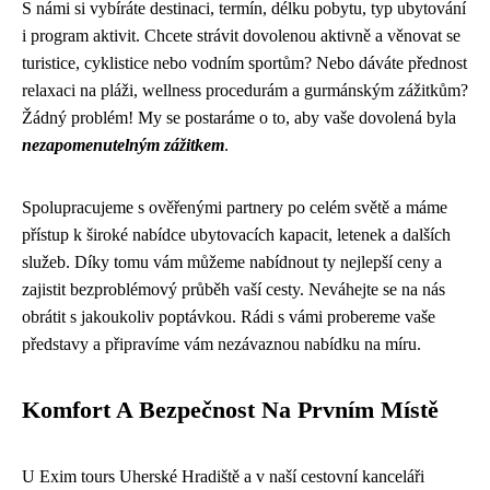
S námi si vybíráte destinaci, termín, délku pobytu, typ ubytování
i program aktivit. Chcete strávit dovolenou aktivně a věnovat se
turistice, cyklistice nebo vodním sportům? Nebo dáváte přednost
relaxaci na pláži, wellness procedurám a gurmánským zážitkům?
Žádný problém! My se postaráme o to, aby vaše dovolená byla
nezapomenutelným zážitkem
.
Spolupracujeme s ověřenými partnery po celém světě a máme
přístup k široké nabídce ubytovacích kapacit, letenek a dalších
služeb. Díky tomu vám můžeme nabídnout ty nejlepší ceny a
zajistit bezproblémový průběh vaší cesty. Neváhejte se na nás
obrátit s jakoukoliv poptávkou. Rádi s vámi probereme vaše
představy a připravíme vám nezávaznou nabídku na míru.
Komfort A Bezpečnost Na Prvním Místě
U Exim tours Uherské Hradiště a v naší cestovní kanceláři