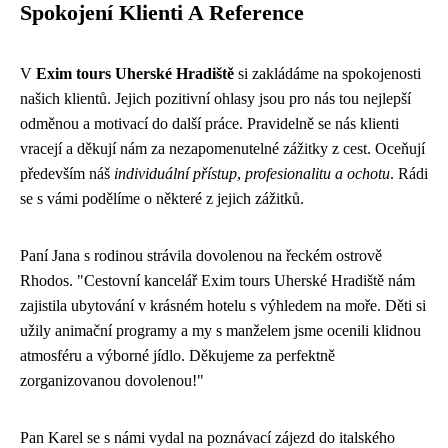
Spokojení Klienti A Reference
V
Exim tours Uherské Hradiště
si zakládáme na spokojenosti
našich klientů. Jejich pozitivní ohlasy jsou pro nás tou nejlepší
odměnou a motivací do další práce. Pravidelně se nás klienti
vracejí a děkují nám za nezapomenutelné zážitky z cest. Oceňují
především náš
individuální přístup
,
profesionalitu a ochotu
. Rádi
se s vámi podělíme o některé z jejich zážitků.
Paní Jana s rodinou strávila dovolenou na řeckém ostrově
Rhodos. "Cestovní kancelář Exim tours Uherské Hradiště nám
zajistila ubytování v krásném hotelu s výhledem na moře. Děti si
užily animační programy a my s manželem jsme ocenili klidnou
atmosféru a výborné jídlo. Děkujeme za perfektně
zorganizovanou dovolenou!"
Pan Karel se s námi vydal na poznávací zájezd do italského