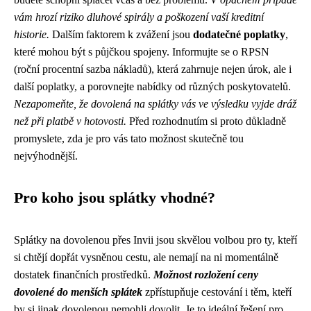
vám hrozí riziko dluhové spirály a poškození vaší kreditní
historie.
Dalším faktorem k zvážení jsou
dodatečné poplatky
,
které mohou být s půjčkou spojeny. Informujte se o RPSN
(roční procentní sazba nákladů), která zahrnuje nejen úrok, ale i
další poplatky, a porovnejte nabídky od různých poskytovatelů.
Nezapomeňte, že dovolená na splátky vás ve výsledku vyjde dráž
než při platbě v hotovosti.
Před rozhodnutím si proto důkladně
promyslete, zda je pro vás tato možnost skutečně tou
nejvýhodnější.
Pro koho jsou splátky vhodné?
Splátky na dovolenou přes Invii jsou skvělou volbou pro ty, kteří
si chtějí dopřát vysněnou cestu, ale nemají na ni momentálně
dostatek finančních prostředků.
Možnost rozložení ceny
dovolené do menších splátek
zpřístupňuje cestování i těm, kteří
by si jinak dovolenou nemohli dovolit. Je to ideální řešení pro