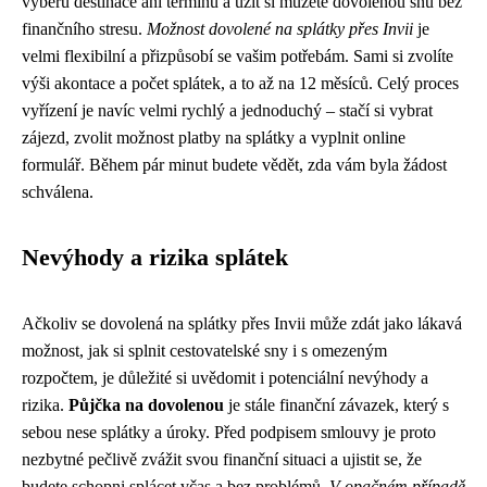
výběru destinace ani termínu a užít si můžete dovolenou snů bez
finančního stresu.
Možnost dovolené na splátky přes Invii
je
velmi flexibilní a přizpůsobí se vašim potřebám. Sami si zvolíte
výši akontace a počet splátek, a to až na 12 měsíců. Celý proces
vyřízení je navíc velmi rychlý a jednoduchý – stačí si vybrat
zájezd, zvolit možnost platby na splátky a vyplnit online
formulář. Během pár minut budete vědět, zda vám byla žádost
schválena.
Nevýhody a rizika splátek
Ačkoliv se dovolená na splátky přes Invii může zdát jako lákavá
možnost, jak si splnit cestovatelské sny i s omezeným
rozpočtem, je důležité si uvědomit i potenciální nevýhody a
rizika.
Půjčka na dovolenou
je stále finanční závazek, který s
sebou nese splátky a úroky. Před podpisem smlouvy je proto
nezbytné pečlivě zvážit svou finanční situaci a ujistit se, že
budete schopni splácet včas a bez problémů.
V opačném případě