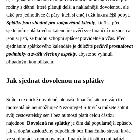
rodiny s dětmi, které plánují delší a nákladnější dovolenou, ale
také pro jednotlivce či páry, kteří si chtějí užít luxusnější pobyt.
Splátky jsou vhodné pro zodpovědné klienty
, kteří si před
sjednáním splátkového kalendáře ověří své finanční možnosti a
jsou si jisti, že budou schopni splácet pravidelně a včas. Před
sjednáním splátkového kalendáře je důležité
pečlivě prostudovat
podmínky a zvážit všechny aspekty
, abyste se vyhnuli
případným komplikacím.
Jak sjednat dovolenou na splátky
Sníte o exotické dovolené, ale vaše finanční situace vám to
momentálně neumožňuje? Nezoufejte! S Invií si můžete splnit
svůj cestovatelský sen i bez nutnosti platit celou částku
najednou.
Dovolená na splátky
je čím dál populárnější způsob,
jak si dopřát zasloužený odpočinek bez finančního stresu. Invia
ve spolupráci s renomovanými finančními institucemi nabízí