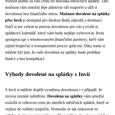
rozložit platbu za vaši cestu do několika měsíčních splátek. Tato
možnost vám umožní lépe plánovat váš rozpočet a užít si
dovolenou bez finančního stresu.
Možnost dovolené na splátky
přes Invii
je dostupná pro širokou škálu zájezdů a destinací.
Stačí si jen vybrat tu pravou dovolenou pro vás a zvolit si
splátkový kalendář, který vám bude nejlépe vyhovovat.
Invia
spolupracuje s renomovanými finančními partnery, kteří vám
zajistí bezpečný a transparentní proces splácení.
Díky tomu si
můžete být jisti, že vaše dovolená na splátky bude probíhat
hladce a bez komplikací.
Výhody dovolené na splátky s Invií
S Invií si můžete dopřát vysněnou dovolenou i v případě, že
zrovna nemáte našetřeno.
Dovolená na splátky
vám umožní
rozložit si celkovou cenu do menších měsíčních splátek, které se
vejdou do vašeho rozpočtu. Nemusíte se tak omezovat ve