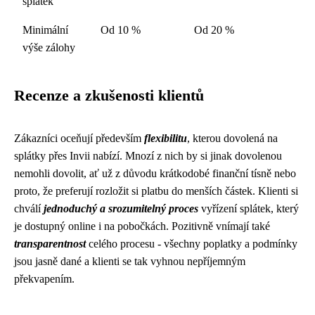
splátek
Minimální
Od 10 %
Od 20 %
výše zálohy
Recenze a zkušenosti klientů
Zákazníci oceňují především
flexibilitu
, kterou dovolená na
splátky přes Invii nabízí. Mnozí z nich by si jinak dovolenou
nemohli dovolit, ať už z důvodu krátkodobé finanční tísně nebo
proto, že preferují rozložit si platbu do menších částek. Klienti si
chválí
jednoduchý a srozumitelný proces
vyřízení splátek, který
je dostupný online i na pobočkách. Pozitivně vnímají také
transparentnost
celého procesu - všechny poplatky a podmínky
jsou jasně dané a klienti se tak vyhnou nepříjemným
překvapením.