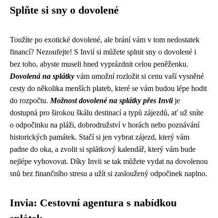
Splňte si sny o dovolené
Toužíte po exotické dovolené, ale brání vám v tom nedostatek
financí? Nezoufejte! S Invií si můžete splnit sny o dovolené i
bez toho, abyste museli hned vyprázdnit celou peněženku.
Dovolená na splátky
vám umožní rozložit si cenu vaší vysněné
cesty do několika menších plateb, které se vám budou lépe hodit
do rozpočtu.
Možnost dovolené na splátky přes Invii
je
dostupná pro širokou škálu destinací a typů zájezdů, ať už sníte
o odpočinku na pláži, dobrodružství v horách nebo poznávání
historických památek. Stačí si jen vybrat zájezd, který vám
padne do oka, a zvolit si splátkový kalendář, který vám bude
nejlépe vyhovovat. Díky Invii se tak můžete vydat na dovolenou
snů bez finančního stresu a užít si zasloužený odpočinek naplno.
Invia: Cestovní agentura s nabídkou