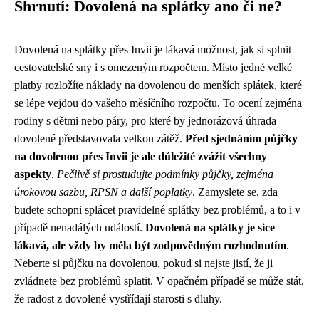
Shrnutí: Dovolená na splátky ano či ne?
Dovolená na splátky přes Invii je lákavá možnost, jak si splnit
cestovatelské sny i s omezeným rozpočtem. Místo jedné velké
platby rozložíte náklady na dovolenou do menších splátek, které
se lépe vejdou do vašeho měsíčního rozpočtu. To ocení zejména
rodiny s dětmi nebo páry, pro které by jednorázová úhrada
dovolené představovala velkou zátěž.
Před sjednáním půjčky
na dovolenou přes Invii je ale důležité zvážit všechny
aspekty
.
Pečlivě si prostudujte podmínky půjčky, zejména
úrokovou sazbu, RPSN a další poplatky
. Zamyslete se, zda
budete schopni splácet pravidelné splátky bez problémů, a to i v
případě nenadálých událostí.
Dovolená na splátky je sice
lákavá, ale vždy by měla být zodpovědným rozhodnutím
.
Neberte si půjčku na dovolenou, pokud si nejste jistí, že ji
zvládnete bez problémů splatit. V opačném případě se může stát,
že radost z dovolené vystřídají starosti s dluhy.