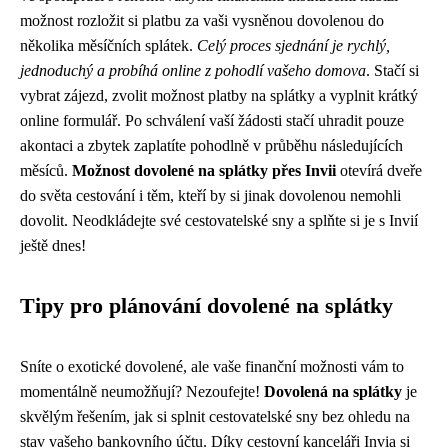
možnost rozložit si platbu za vaši vysněnou dovolenou do
několika měsíčních splátek.
Celý proces sjednání je rychlý,
jednoduchý a probíhá online z pohodlí vašeho domova
. Stačí si
vybrat zájezd, zvolit možnost platby na splátky a vyplnit krátký
online formulář. Po schválení vaší žádosti stačí uhradit pouze
akontaci a zbytek zaplatíte pohodlně v průběhu následujících
měsíců.
Možnost dovolené na splátky přes Invii
otevírá dveře
do světa cestování i těm, kteří by si jinak dovolenou nemohli
dovolit. Neodkládejte své cestovatelské sny a splňte si je s Invií
ještě dnes!
Tipy pro plánování dovolené na splátky
Sníte o exotické dovolené, ale vaše finanční možnosti vám to
momentálně neumožňují? Nezoufejte!
Dovolená na splátky
je
skvělým řešením, jak si splnit cestovatelské sny bez ohledu na
stav vašeho bankovního účtu. Díky cestovní kanceláři Invia si