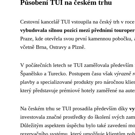
Působení TUI na českém trhu
Cestovní kancelář TUI vstoupila na český trh v roce
vybudovala silnou pozici mezi předními touroper
Praze, kde otevřela svou první kamennou pobočku, 
včetně Brna, Ostravy a Plzně.
V počátečních letech se TUI zaměřovala především n
Španělsko a Turecko. Postupem času však
výrazně r
plavby a specializované produkty pro náročnou kl
který představuje prémiové hotely zaměřené na auten
Na českém trhu se TUI prosadila především díky
vy
investovala značné prostředky do školení svých zamě
Důležitým aspektem úspěchu bylo také zavedení mod
rezervačního systému, který umožňuje klientům po