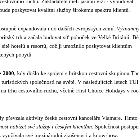
hu cestovního ruchu. Zakladatelé měli jasnou vizi - vybudovat
 bude poskytovat kvalitní služby širokému spektru klientů.
 postupně expandovala i do dalších evropských zemí.
Významn
 britský trh a začala budovat síť poboček ve Velké Británii. 
 sítě hotelů a resortů, což jí umožnilo poskytovat klientům
ízených pobytů.
e 2000
, kdy došlo ke spojení s britskou cestovní skupinou T
 turistických společností na světě. V následujících letech TUI
na trhu cestovního ruchu, včetně First Choice Holidays v roc
dy převzala aktivity české cestovní kanceláře Viamare. Tímto
ost nabízet své služby i českým klientům
. Společnost postupn
mž využívala své mezinárodní zkušenosti a know-how.