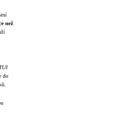
tní
ce než
uží
 TUI
e do
ků.
ou