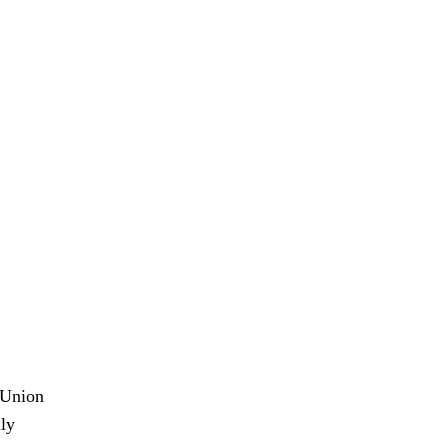
 Union
dly