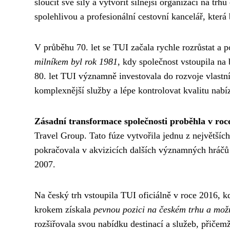
sloučit své síly a vytvořit silnější organizaci na tr
spolehlivou a profesionální cestovní kancelář, která
V průběhu 70. let se TUI začala rychle rozrůstat a
milníkem byl rok 1981
, kdy společnost vstoupila na
80. let TUI významně investovala do rozvoje vlastní
komplexnější služby a lépe kontrolovat kvalitu nab
Zásadní transformace společnosti proběhla v roc
Travel Group. Tato fúze vytvořila jednu z největších
pokračovala v akvizicích dalších významných hráčů 
2007.
Na český trh vstoupila TUI oficiálně v roce 2016, k
krokem získala
pevnou pozici na českém trhu a možn
rozšiřovala svou nabídku destinací a služeb, přiče