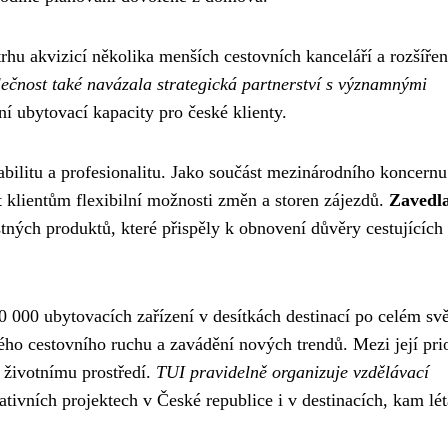
rhu akvizicí několika menších cestovních kanceláří a rozšíře
ečnost také navázala strategická partnerství s významnými
ní ubytovací kapacity pro české klienty.
litu a profesionalitu. Jako součást mezinárodního koncernu
at klientům flexibilní možnosti změn a storen zájezdů.
Zavedla
tných produktů, které přispěly k obnovení důvěry cestujících
 000 ubytovacích zařízení v desítkách destinací po celém svě
ho cestovního ruchu a zavádění nových trendů. Mezi její prio
k životnímu prostředí.
TUI pravidelně organizuje vzdělávací
ativních projektech v České republice i v destinacích, kam léta