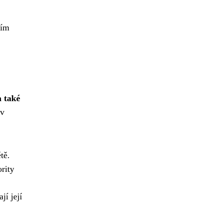
ním
 také
 v
tě.
rity
jí její