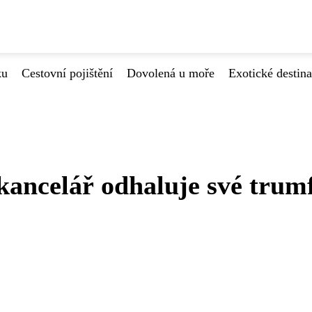
ku
Cestovní pojištění
Dovolená u moře
Exotické destin
 kancelář odhaluje své trum