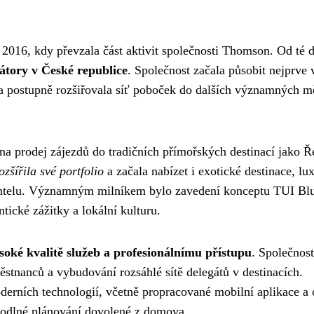
 2016, kdy převzala část aktivit společnosti Thomson. Od té 
átory v České republice
. Společnost začala působit nejprve 
a postupně rozšiřovala síť poboček do dalších významných m
a prodej zájezdů do tradičních přímořských destinací jako Ř
ozšířila své portfolio
a začala nabízet i exotické destinace, lu
ientelu. Významným milníkem bylo zavedení konceptu TUI Bl
tické zážitky a lokální kulturu.
soké kvalitě služeb a profesionálnímu přístupu
. Společnost
stnanců a vybudování rozsáhlé sítě delegátů v destinacích.
erních technologií, včetně propracované mobilní aplikace a 
hodlné plánování dovolené z domova.