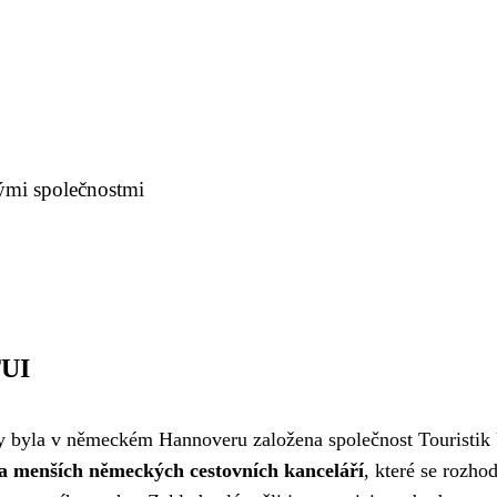
kými společnostmi
TUI
dy byla v německém Hannoveru založena společnost Touristik
ka menších německých cestovních kanceláří
, které se rozho