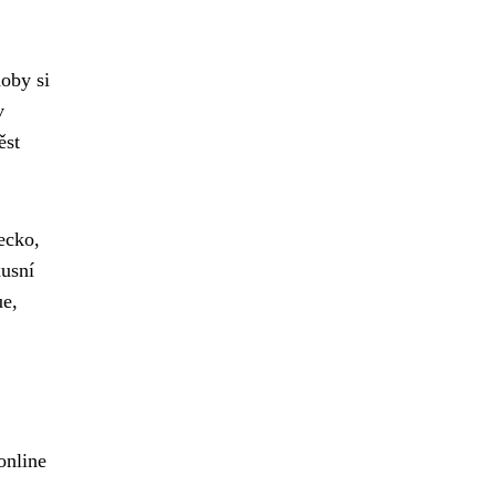
doby si
v
ěst
ecko,
xusní
ue,
online