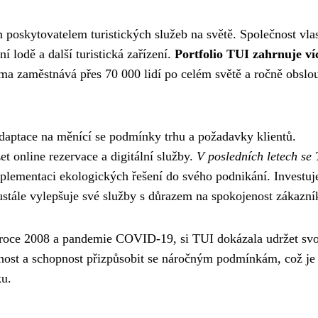
poskytovatelem turistických služeb na světě. Společnost vlas
ní lodě a další turistická zařízení.
Portfolio TUI zahrnuje ví
irma zaměstnává přes 70 000 lidí po celém světě a ročně obslo
adaptace na měnící se podmínky trhu a požadavky klientů.
et online rezervace a digitální služby.
V posledních letech se
plementaci ekologických řešení do svého podnikání. Investuj
ustále vylepšuje své služby s důrazem na spokojenost zákazní
 v roce 2008 a pandemie COVID-19, si TUI dokázala udržet sv
olnost a schopnost přizpůsobit se náročným podmínkám, což je
ku.