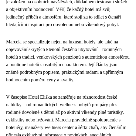
je založen na osobních návštěvách, důkladném testování služeb
a objektivním hodnocení. Věří, že každý hotel má svůj
jedinečný příběh a atmosféru, které stojí za to sdílet s čtenáři
hledajícími inspiraci pro dovolenou nebo víkendový pobyt.
Marcela se specializuje nejen na luxusní hotely, ale také na
objevování skrytých klenotů českého ubytování – rodinných
hotelů s tradicí, venkovských penzionů s autentickou atmosférou
a boutique hotelů s osobitým charakterem. Její články jsou
známé podrobným popisem, praktickými radami a upřímným
hodnocením poměru ceny a kvality.
V časopise Hotel Eliška se zaměřuje na různorodost české
nabídky – od romantických wellness pobytů pro páry přes
rodinné dovolené s dětmi až po aktivní víkendy plné turistiky,
cyklistiky nebo lyžování. Marcela pravidelně spolupracuje s
hoteliéry, manažery wellness center a šéfkuchaři, aby čtenářům
přinesla exkluzivní informace o novinkách, speciálních