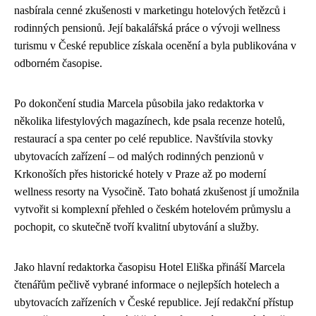
nasbírala cenné zkušenosti v marketingu hotelových řetězců i
rodinných pensionů. Její bakalářská práce o vývoji wellness
turismu v České republice získala ocenění a byla publikována v
odborném časopise.
Po dokončení studia Marcela působila jako redaktorka v
několika lifestylových magazínech, kde psala recenze hotelů,
restaurací a spa center po celé republice. Navštívila stovky
ubytovacích zařízení – od malých rodinných penzionů v
Krkonoších přes historické hotely v Praze až po moderní
wellness resorty na Vysočině. Tato bohatá zkušenost jí umožnila
vytvořit si komplexní přehled o českém hotelovém průmyslu a
pochopit, co skutečně tvoří kvalitní ubytování a služby.
Jako hlavní redaktorka časopisu Hotel Eliška přináší Marcela
čtenářům pečlivě vybrané informace o nejlepších hotelech a
ubytovacích zařízeních v České republice. Její redakční přístup