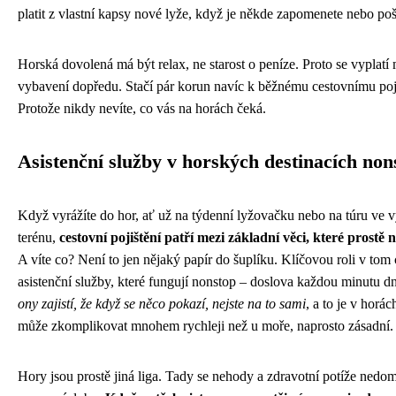
platit z vlastní kapsy nové lyže, když je někde zapomenete nebo poš
Horská dovolená má být relax, ne starost o peníze. Proto se vyplatí 
vybavení dopředu. Stačí pár korun navíc k běžnému cestovnímu poji
Protože nikdy nevíte, co vás na horách čeká.
Asistenční služby v horských destinacích non
Když vyrážíte do hor, ať už na týdenní lyžovačku nebo na túru ve
terénu,
cestovní pojištění patří mezi základní věci, které prostě 
A víte co? Není to jen nějaký papír do šuplíku. Klíčovou roli v tom 
asistenční služby, které fungují nonstop – doslova každou minutu dn
ony zajistí, že když se něco pokazí, nejste na to sami
, a to je v horác
může zkomplikovat mnohem rychleji než u moře, naprosto zásadní.
Hory jsou prostě jiná liga. Tady se nehody a zdravotní potíže nedo