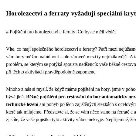
Horolezectví a ferraty vyžadují speciální kryt
# Pojištění pro horolezectví a ferraty: Co byste měli vědět
Víte, co mají společného horolezectví a ferraty? Patří mezi nejúžasně
vám hory můžou nabídnout – ale zároveň mezi ty nejrizikovější. A t
problém, se kterým se potýká spousta nadšenců: vaše běžné cestovní
při těchto aktivitách pravděpodobně zapomene.
Mnoho z nás si myslí, že když máme pojištění na hory, jsme v pohod
bývá jiná.
Běžné pojištění pro cestování do hor automaticky ne
technické lezení
ani pohyb po těch zajištěných stezkách s ocelovými
které tak milujeme. Představte si, že se vám něco stane na ferratě a
zjistíte, že vaše pojistka tyto aktivity vůbec nekryje. Nepříjemné, že