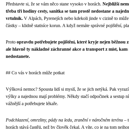
Představte si, že se vám něco stane vysoko v horách.
Nejbližší ne
třeba tři hodiny cesty, sanitka se tam prostě nedostane a najed
vrtulník.
V Alpách, Pyrenejích nebo kdekoli jinde v cizině to může
částky – klidně statisíce korun. A když nemáte správné pojištění, plat
Proto
opravdu potřebujete pojištění, které kryje nejen běžnou z
ale hlavně ty nákladné záchranné akce a transport z míst, kam
nedostanete.
## Co vás v horách může potkat
Výšková nemoc? Spousta lidí si myslí, že se jich netýká. Pak vyraz
výšky a najednou mají problémy. Někdy stačí odpočinek a sestup níž
vážnější a potřebujete lékaře.
Podchlazení, omrzliny, pády na ledu, zranění v náročném terénu
– t
horách stává častěji, než by člověk čekal. A víte, co je na tom nejh