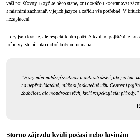
vaší pojišťovny. Když se něco stane, oni dokážou koordinovat zách
s místními záchranáři v jejich jazyce a zařídit vše potřebné. V kritick
nezaplacení.
Hory jsou krásné, ale respekt k nim patří. A kvalitní pojištění je pros
přípravy, stejně jako dobré boty nebo mapa.
Hory nám nabízejí svobodu a dobrodružství, ale jen ten, k
na nepředvídatelné, může si je skutečně užít. Cestovní pojišt
zbabělost, ale moudrост těch, kteří respektují sílu přírody.
R
Storno zájezdu kvůli počasí nebo lavinám