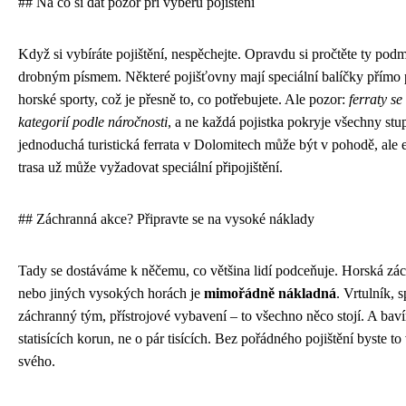
## Na co si dát pozor při výběru pojištění
Když si vybíráte pojištění, nespěchejte. Opravdu si pročtěte ty podm
drobným písmem. Některé pojišťovny mají speciální balíčky přímo 
horské sporty, což je přesně to, co potřebujete. Ale pozor:
ferraty se
kategorií podle náročnosti
, a ne každá pojistka pokryje všechny stu
jednoduchá turistická ferrata v Dolomitech může být v pohodě, ale
trasa už může vyžadovat speciální připojištění.
## Záchranná akce? Připravte se na vysoké náklady
Tady se dostáváme k něčemu, co většina lidí podceňuje. Horská zá
nebo jiných vysokých horách je
mimořádně nákladná
. Vrtulník, 
záchranný tým, přístrojové vybavení – to všechno něco stojí. A bav
statisících korun, ne o pár tisících. Bez pořádného pojištění byste to 
svého.