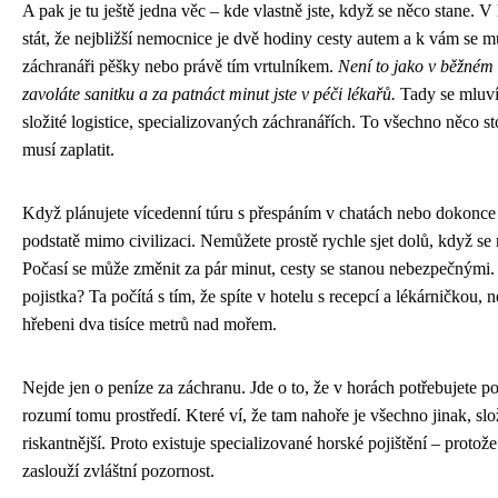
A pak je tu ještě jedna věc – kde vlastně jste, když se něco stane. 
stát, že nejbližší nemocnice je dvě hodiny cesty autem a k vám se mu
záchranáři pěšky nebo právě tím vrtulníkem.
Není to jako v běžném l
zavoláte sanitku a za patnáct minut jste v péči lékařů.
Tady se mluví
složité logistice, specializovaných záchranářích. To všechno něco st
musí zaplatit.
Když plánujete vícedenní túru s přespáním v chatách nebo dokonce v
podstatě mimo civilizaci. Nemůžete prostě rychle sjet dolů, když se
Počasí se může změnit za pár minut, cesty se stanou nebezpečnými.
pojistka? Ta počítá s tím, že spíte v hotelu s recepcí a lékárničkou, 
hřebeni dva tisíce metrů nad mořem.
Nejde jen o peníze za záchranu. Jde o to, že v horách potřebujete poj
rozumí tomu prostředí. Které ví, že tam nahoře je všechno jinak, složi
riskantnější. Proto existuje specializované horské pojištění – protože
zaslouží zvláštní pozornost.