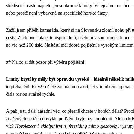
střediscích často najdete jen soukromé kliniky. Veřejná nemocnice 
nebo prostě není vybavená na specifické horské úrazy.
Zažil jsem příběh kamaráda, který si na Slovensku zlomil nohu při
cesty. Záchranná akce, transport dolů, ošetření v soukromé klinice 
na víc než 200 tisíc. Naštěstí měl dobré pojištění s vysokým limitem
## Na co si dát pozor při výběru pojištění
Limity krytí by měly být opravdu vysoké – ideálně několik mil
to přehánění. Když sečtete záchrannou akci, let vrtulníkem, operaci a
čísla rostou strašně rychle.
A pak je tu další zásadní věc: co přesně chcete v horách dělat? Pro
značených cestách obvykle pojištění kryje bez problémů. Ale co kd
víc?
Horolezectví, skialpinismus, freeriding mimo sjezdovky, výstup
nadmořských výšek
– to už základní pojištění často nepokryje.