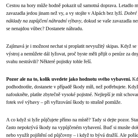
Cestou na hory může hodně pokazit už samotná doprava. Letadlo m
zavazadla jedou jinam než vy, a vy stojíte v Alpách bez lyží.
Dobré 
náklady na zapůjčení náhradní výbavy
, dokud se vaše zavazadla n
se nenajdou vůbec? Dostanete náhradu.
Zajímavá je i možnost nechat si proplatit nevyužitý skipas. Když se
výstroj a nemůžete dál lyžovat, proč byste měli přijít o peníze za dny
svahu nestrávili? Některé pojistky tohle řeší.
Pozor ale na to, kolik uvedete jako hodnotu svého vybavení.
Kdy
podhodnotíte, dostanete v případě škody míň, než potřebujete. Když
nafoukněte, platíte zbytečně vysoké pojistné. Nejlepší je mít schov
fotek své výbavy – při vyřizování škody to strašně pomůže.
A co když si lyže půjčujete přímo na místě? Tady si dejte pozor. Sta
často nepokrývá škody na vypůjčeném vybavení. Buď si musíte doko
nebo využít pojištění od půjčovny – i když to bývá dražší. Ale pořád