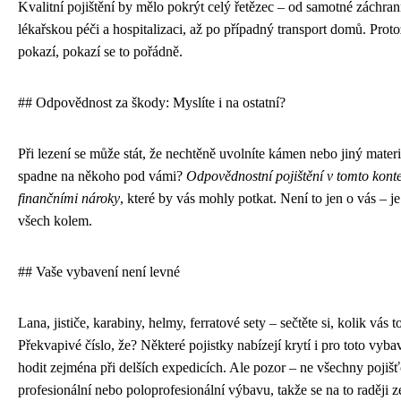
Kvalitní pojištění by mělo pokrýt celý řetězec – od samotné záchran
lékařskou péči a hospitalizaci, až po případný transport domů. Prot
pokazí, pokazí se to pořádně.
## Odpovědnost za škody: Myslíte i na ostatní?
Při lezení se může stát, že nechtěně uvolníte kámen nebo jiný materi
spadne na někoho pod vámi?
Odpovědnostní pojištění v tomto kont
finančními nároky
, které by vás mohly potkat. Není to jen o vás – j
všech kolem.
## Vaše vybavení není levné
Lana, jističe, karabiny, helmy, ferratové sety – sečtěte si, kolik vás t
Překvapivé číslo, že? Některé pojistky nabízejí krytí i pro toto vyb
hodit zejména při delších expedicích. Ale pozor – ne všechny pojiš
profesionální nebo poloprofesionální výbavu, takže se na to raději z