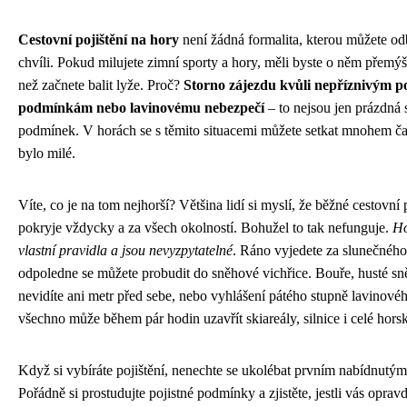
Cestovní pojištění na hory
není žádná formalita, kterou můžete od
chvíli. Pokud milujete zimní sporty a hory, měli byste o něm přemýšl
než začnete balit lyže. Proč?
Storno zájezdu kvůli nepříznivým p
podmínkám nebo lavinovému nebezpečí
– to nejsou jen prázdná 
podmínek. V horách se s těmito situacemi můžete setkat mnohem ča
bylo milé.
Víte, co je na tom nejhorší? Většina lidí si myslí, že běžné cestovní p
pokryje vždycky a za všech okolností. Bohužel to tak nefunguje.
Ho
vlastní pravidla a jsou nevyzpytatelné
. Ráno vyjedete za slunečného
odpoledne se můžete probudit do sněhové vichřice. Bouře, husté sn
nevidíte ani metr před sebe, nebo vyhlášení pátého stupně lavinové
všechno může během pár hodin uzavřít skiareály, silnice i celé horsk
Když si vybíráte pojištění, nenechte se ukolébat prvním nabídnutý
Pořádně si prostudujte pojistné podmínky a zjistěte, jestli vás opravd