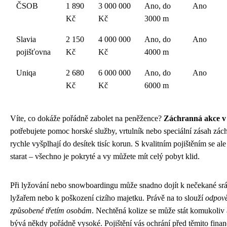
ČSOB
1 890
3 000 000
Ano, do
Ano
Kč
Kč
3000 m
Slavia
2 150
4 000 000
Ano, do
Ano
pojišťovna
Kč
Kč
4000 m
Uniqa
2 680
6 000 000
Ano, do
Ano
Kč
Kč
6000 m
Víte, co dokáže pořádně zabolet na peněžence?
Záchranná akce v
potřebujete pomoc horské služby, vrtulník nebo speciální zásah zác
rychle vyšplhají do desítek tisíc korun. S kvalitním pojištěním se al
starat – všechno je pokryté a vy můžete mít celý pobyt klid.
Při lyžování nebo snowboardingu může snadno dojít k nečekané srá
lyžařem nebo k poškození cizího majetku. Právě na to slouží
odpově
způsobené třetím osobám
. Nechtěná kolize se může stát komukoliv
bývá někdy pořádně vysoké. Pojištění vás ochrání před těmito fina