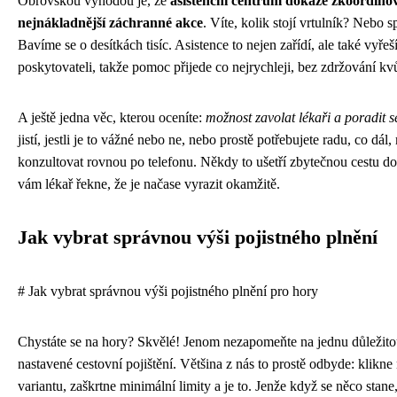
Obrovskou výhodou je, že
asistenční centrum dokáže zkoordinova
nejnákladnější záchranné akce
. Víte, kolik stojí vrtulník? Nebo s
Bavíme se o desítkách tisíc. Asistence to nejen zařídí, ale také vyřeší
poskytovateli, takže pomoc přijede co nejrychleji, bez zdržování k
A ještě jedna věc, kterou oceníte:
možnost zavolat lékaři a poradit s
jistí, jestli je to vážné nebo ne, nebo prostě potřebujete radu, co dál
konzultovat rovnou po telefonu. Někdy to ušetří zbytečnou cestu d
vám lékař řekne, že je načase vyrazit okamžitě.
Jak vybrat správnou výši pojistného plnění
# Jak vybrat správnou výši pojistného plnění pro hory
Chystáte se na hory? Skvělé! Jenom nezapomeňte na jednu důležito
nastavené cestovní pojištění. Většina z nás to prostě odbyde: klikne 
variantu, zaškrtne minimální limity a je to. Jenže když se něco stane,