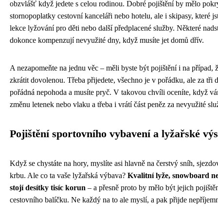
obzvlášť když jedete s celou rodinou. Dobré pojištění by mělo pokr
stornopoplatky cestovní kanceláři nebo hotelu, ale i skipasy, které jst
lekce lyžování pro děti nebo další předplacené služby. Některé nads
dokonce kompenzují nevyužité dny, když musíte jet domů dřív.
A nezapomeňte na jednu věc – měli byste být pojištění i na případ, 
zkrátit dovolenou. Třeba přijedete, všechno je v pořádku, ale za tři 
pořádná nepohoda a musíte pryč. V takovou chvíli oceníte, když vám
změnu letenek nebo vlaku a třeba i vrátí část peněz za nevyužité slu
Pojištění sportovního vybavení a lyžařské výs
Když se chystáte na hory, myslíte asi hlavně na čerstvý sníh, sjezd
krbu. Ale co ta vaše lyžařská výbava?
Kvalitní lyže, snowboard n
stojí desítky tisíc korun
– a přesně proto by mělo být jejich pojiště
cestovního balíčku. Ne každý na to ale myslí, a pak přijde nepříjem