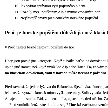
Jak vybrat správnou výši pojistného plnění
Rozdíly mezi pojištěním Alp a mimoevropských hor
Nejčastější chyby při sjednávání horského pojištění
Proč je horské pojištění důležitější než klasic
# Proč nestačí běžné cestovní pojištění do hor
Hory jsou prostě jiná kategorie. Když si balíte baťoh na dovolenou 
úplně jiné starosti než když vyráží do Alp nebo Tater.
To, co vám p
na klasickou dovolenou, vám v horách může nechat v pořádné
Představte si, že jedete lyžovat do Rakouska. Sjezdovka, slunce, pa
řeknete, že vyrazíte kousek mimo vyšlapané trasy. Sníh vypadá skvě
A najednou – smůla. Pád, zlomená noha, a jste uprostřed ničeho. Z
a přiletí vrtulník. Jenže víte, kolik to stojí?
Horská záchrana vrtul