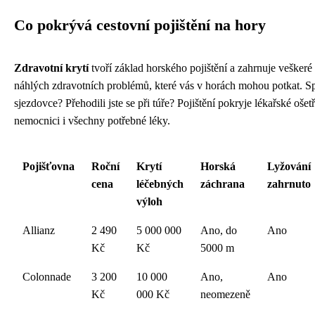
Co pokrývá cestovní pojištění na hory
Zdravotní krytí
tvoří základ horského pojištění a zahrnuje veškeré 
náhlých zdravotních problémů, které vás v horách mohou potkat. Spa
sjezdovce? Přehodili jste se při túře? Pojištění pokryje lékařské ošet
nemocnici i všechny potřebné léky.
Pojišťovna
Roční
Krytí
Horská
Lyžování
cena
léčebných
záchrana
zahrnuto
výloh
Allianz
2 490
5 000 000
Ano, do
Ano
Kč
Kč
5000 m
Colonnade
3 200
10 000
Ano,
Ano
Kč
000 Kč
neomezeně