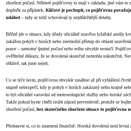
zhoršení počasí. Některé pojišťovny to mají v základu, jiné vám to 
doplněk za příplatek.
Klíčové je pochopit, co pojišťovna považuje
událost
– tady se totiž schovávají ty nejdůležitější detaily.
Běžně jde o situace, kdy úřady oficiálně uzavřou lyžařské areály kv
zakážou pohyb v horách nebo znemožní přístup do oblasti uzavření
pozor – samotné špatné počasí nebo mlha obvykle nestačí
. Pojišťov
ověřitelné důkazy, že se dovolená skutečně nemohla uskutečnit. Nest
ošklivě, tak jsme nejeli.
Co se týče lavin, pojišťovna obvykle zasáhne až při vyhlášení čtvr
stupně nebezpečí, kdy je pohyb v horách zakázaný nebo krajně ne
to být oficiální varování od meteorologické služby nebo horské zá
Takže pokud byste chtěli zrušit zájezd preventivně, protože se bojí
zhoršení počasí,
bez skutečného zhoršení situace to pojišťovna 
Představte si, co to znamená finančně. Horská dovolená není levná z