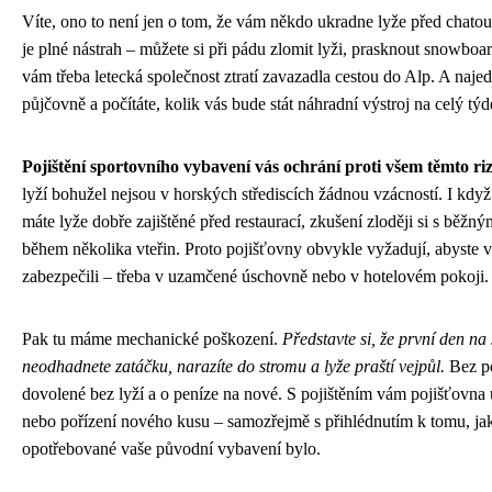
Víte, ono to není jen o tom, že vám někdo ukradne lyže před chatou
je plné nástrah – můžete si při pádu zlomit lyži, prasknout snowboa
vám třeba letecká společnost ztratí zavazadla cestou do Alp. A najed
půjčovně a počítáte, kolik vás bude stát náhradní výstroj na celý týd
Pojištění sportovního vybavení vás ochrání proti všem těmto ri
lyží bohužel nejsou v horských střediscích žádnou vzácností. I když 
máte lyže dobře zajištěné před restaurací, zkušení zloději si s běž
během několika vteřin. Proto pojišťovny obvykle vyžadují, abyste 
zabezpečili – třeba v uzamčené úschovně nebo v hotelovém pokoji.
Pak tu máme mechanické poškození.
Představte si, že první den na
neodhadnete zatáčku, narazíte do stromu a lyže praští vejpůl.
Bez po
dovolené bez lyží a o peníze na nové. S pojištěním vám pojišťovna
nebo pořízení nového kusu – samozřejmě s přihlédnutím k tomu, jak
opotřebované vaše původní vybavení bylo.