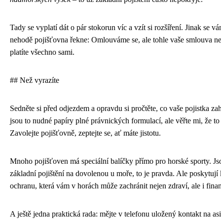
Tady se vyplatí dát o pár stokorun víc a vzít si rozšíření. Jinak se v
nehodě pojišťovna řekne: Omlouváme se, ale tohle vaše smlouva ne
platíte všechno sami.
## Než vyrazíte
Sedněte si před odjezdem a opravdu si pročtěte, co vaše pojistka za
jsou to nudné papíry plné právnických formulací, ale věřte mi, že to s
Zavolejte pojišťovně, zeptejte se, ať máte jistotu.
Mnoho pojišťoven má speciální balíčky přímo pro horské sporty. Jso
základní pojištění na dovolenou u moře, to je pravda. Ale poskytuj
ochranu, která vám v horách může zachránit nejen zdraví, ale i finan
A ještě jedna praktická rada: mějte v telefonu uložený kontakt na as