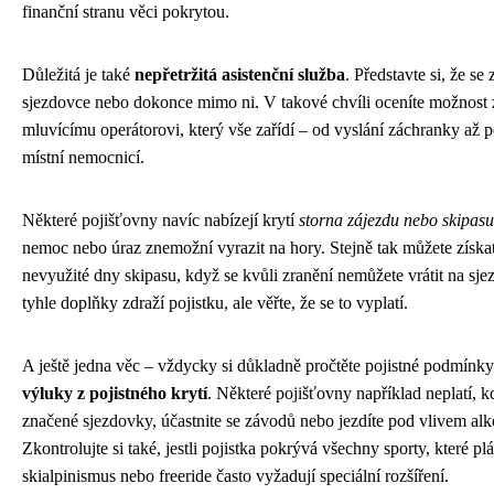
finanční stranu věci pokrytou.
Důležitá je také
nepřetržitá asistenční služba
. Představte si, že se
sjezdovce nebo dokonce mimo ni. V takové chvíli oceníte možnost 
mluvícímu operátorovi, který vše zařídí – od vyslání záchranky až 
místní nemocnicí.
Některé pojišťovny navíc nabízejí krytí
storna zájezdu nebo skipasu
nemoc nebo úraz znemožní vyrazit na hory. Stejně tak můžete získa
nevyužité dny skipasu, když se kvůli zranění nemůžete vrátit na sj
tyhle doplňky zdraží pojistku, ale věřte, že se to vyplatí.
A ještě jedna věc – vždycky si důkladně pročtěte pojistné podmínky
výluky z pojistného krytí
. Některé pojišťovny například neplatí, 
značené sjezdovky, účastnite se závodů nebo jezdíte pod vlivem alk
Zkontrolujte si také, jestli pojistka pokrývá všechny sporty, které pl
skialpinismus nebo freeride často vyžadují speciální rozšíření.