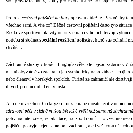
stojí provoz techniky, platby profesionálů a riziko spojené s nároč
Proto je
cestovní pojištění na hory
opravdu důležité. Bez něj byste m
všechno sami. A víte co? Běžné cestovní pojištění často tyto situac
Rizikové sportovní aktivity nebo záchrana v horách bývají vyloučen
potřeba si sjednat
speciální rozšíření pojistky
, které vás ochrání pr
chvílích.
Záchranné služby v horách fungují skvěle, ale nejsou zadarmo. V řa
místní obyvatelé za záchranu jen symbolicky nebo vůbec – mají to k
nebo členství v horských spolcích. Turisté ze zahraničí ale dostávají
důvod, proč nemít hlavu v písku.
A to není všechno. Co když se po záchraně musíte léčit v nemocnic
zdravotní péči v cizině můžou být ještě vyšší než samotná záchranná
pobyt na intenzivce, rehabilitace, transport domů – to všechno něco 
pojištění pokryje nejen samotnou záchranu, ale i veškerou následnou