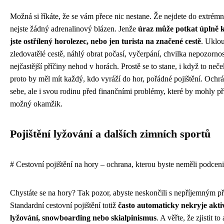
Možná si říkáte, že se vám přece nic nestane. Že nejdete do extrémn
nejste žádný adrenalinový blázen. Jenže
úraz může potkat úplně 
jste ostřílený horolezec, nebo jen turista na značené cestě
. Uklou
zledovatělé cestě, náhlý obrat počasí, vyčerpání, chvilka nepozornos
nejčastější příčiny nehod v horách. Prostě se to stane, i když to neč
proto by měl mít každý, kdo vyráží do hor, pořádné pojištění. Ochrá
sebe, ale i svou rodinu před finančními problémy, které by mohly při
možný okamžik.
Pojištění lyžování a dalších zimních sportů
# Cestovní pojištění na hory – ochrana, kterou byste neměli podceni
Chystáte se na hory? Tak pozor, abyste neskončili s nepříjemným 
Standardní cestovní pojištění totiž
často automaticky nekryje akti
lyžování, snowboarding nebo skialpinismus
. A věřte, že zjistit t