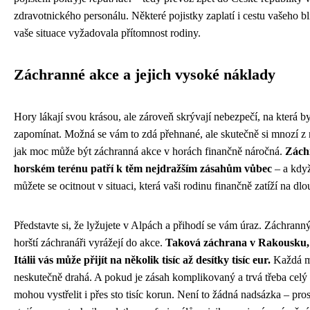
zdravotnického personálu. Některé pojistky zaplatí i cestu vašeho 
vaše situace vyžadovala přítomnost rodiny.
Záchranné akce a jejich vysoké náklady
Hory lákají svou krásou, ale zároveň skrývají nebezpečí, na která 
zapomínat. Možná se vám to zdá přehnané, ale skutečně si mnozí z
jak moc může být záchranná akce v horách finančně náročná.
Zách
horském terénu patří k těm nejdražším zásahům vůbec
– a když
můžete se ocitnout v situaci, která vaši rodinu finančně zatíží na dlo
Představte si, že lyžujete v Alpách a přihodí se vám úraz. Záchranný
horští záchranáři vyrážejí do akce.
Taková záchrana v Rakousku,
Itálii vás může přijít na několik tisíc až desítky tisíc eur.
Každá mi
neskutečně drahá. A pokud je zásah komplikovaný a trvá třeba cel
mohou vystřelit i přes sto tisíc korun. Není to žádná nadsázka – prostě