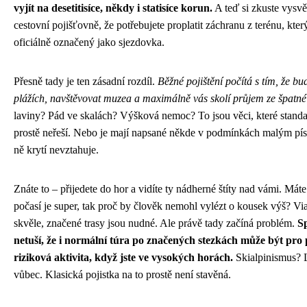
vyjít na desetitisíce, někdy i statisíce korun.
A teď si zkuste vysvě
cestovní pojišťovně, že potřebujete proplatit záchranu z terénu, kter
oficiálně označený jako sjezdovka.
Přesně tady je ten zásadní rozdíl.
Běžné pojištění počítá s tím, že bu
plážích, navštěvovat muzea a maximálně vás skolí průjem ze špatné
laviny? Pád ve skalách? Výšková nemoc? To jsou věci, které standa
prostě neřeší. Nebo je mají napsané někde v podmínkách malým pís
ně krytí nevztahuje.
Znáte to – přijedete do hor a vidíte ty nádherné štíty nad vámi. Mát
počasí je super, tak proč by člověk nemohl vylézt o kousek výš? Vi
skvěle, značené trasy jsou nudné. Ale právě tady začíná problém.
Sp
netuší, že i normální túra po značených stezkách může být pro
riziková aktivita, když jste ve vysokých horách.
Skialpinismus? 
vůbec. Klasická pojistka na to prostě není stavěná.