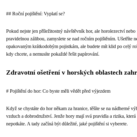
## Roční pojištění: Vyplatí se?
Pokud nejste jen příležitostný návštěvník hor, ale horolezectví nebo 
pravidelnou zálibou, zamyslete se nad ročním pojištěním. Ušetříte n
opakovaným krátkodobým pojistkám, ale budete mít klid po celý rok
kdy chcete, a nemusíte pokaždé řešit papírování.
Zdravotní ošetření v horských oblastech zahr
# Pojištění do hor: Co byste měli vědět před výjezdem
Když se chystáte do hor někam za hranice, těšíte se na nádherné výh
vzduch a dobrodružství. Jenže hory mají svá pravidla a rizika, kter
nepotkáte. A tady začíná být důležité, jaké pojištění si vyberete.