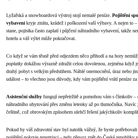
Lyžařská a snowboardová výstroj stojí nemalé peníze.
Pojištění sp
vybavení
kryje ztrátu, krádež i poškození vaší výbavy. A nejen to 
stane, pojistka často zaplatí i půjčení náhradního vybavení, takže ne
hotelu a váš výlet může pokračovat.
Co když se vám těsně před odjezdem něco přihodí a na hory nemů
poplatky
dokážou výrazně zdražit celou dovolenou, zejména když js
drahý pobyt s velkým předstihem. Náhlé onemocnění, úraz nebo jin
událost – to všechno jsou důvody, kdy vám pojištění vrátí peníze za
Asistenční služby
fungují nepřetržitě a pomohou vám s čímkoliv – o
náhradního ubytování přes změnu letenky až po tlumočníka. Navíc 
češtině, což obrovským způsobem ulehčí řešení jakýchkoliv komplik
Pokud by váš zdravotní stav byl natolik vážný, že byste potřeboval
pojištění pokryje
repatriaci
– tedy převoz zpět do České republiky 