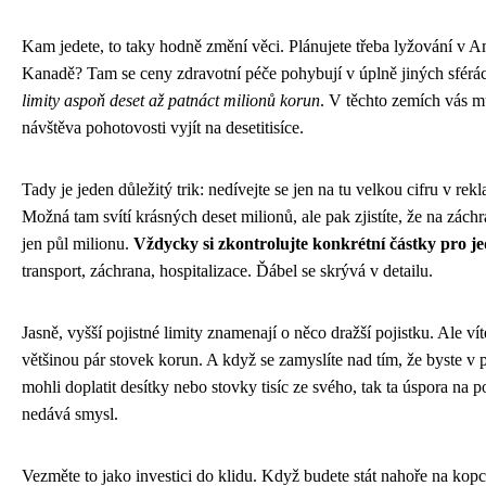
Kam jedete, to taky hodně změní věci. Plánujete třeba lyžování v 
Kanadě? Tam se ceny zdravotní péče pohybují v úplně jiných sférá
limity aspoň deset až patnáct milionů korun
. V těchto zemích vás 
návštěva pohotovosti vyjít na desetitisíce.
Tady je jeden důležitý trik: nedívejte se jen na tu velkou cifru v re
Možná tam svítí krásných deset milionů, ale pak zjistíte, že na zác
jen půl milionu.
Vždycky si zkontrolujte konkrétní částky pro je
transport, záchrana, hospitalizace. Ďábel se skrývá v detailu.
Jasně, vyšší pojistné limity znamenají o něco dražší pojistku. Ale ví
většinou pár stovek korun. A když se zamyslíte nad tím, že byste v
mohli doplatit desítky nebo stovky tisíc ze svého, tak ta úspora na 
nedává smysl.
Vezměte to jako investici do klidu. Když budete stát nahoře na kopci