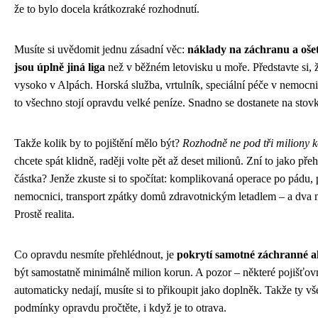
že to bylo docela krátkozraké rozhodnutí.
Musíte si uvědomit jednu zásadní věc:
náklady na záchranu a oše
jsou úplně jiná liga
než v běžném letovisku u moře. Představte si, ž
vysoko v Alpách. Horská služba, vrtulník, speciální péče v nemocni
to všechno stojí opravdu velké peníze. Snadno se dostanete na stovk
Takže kolik by to pojištění mělo být?
Rozhodně ne pod tři miliony 
chcete spát klidně, raději volte pět až deset milionů. Zní to jako př
částka? Jenže zkuste si to spočítat: komplikovaná operace po pádu, 
nemocnici, transport zpátky domů zdravotnickým letadlem – a dva m
Prostě realita.
Co opravdu nesmíte přehlédnout, je
pokrytí samotné záchranné a
být samostatně minimálně milion korun. A pozor – některé pojišťov
automaticky nedají, musíte si to přikoupit jako doplněk. Takže ty v
podmínky opravdu pročtěte, i když je to otrava.