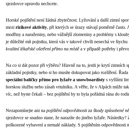
sjezdovce opravdu nechcete.
Horské pojištění není žádná zbytečnost. Lyžování a další zimní sport
mezi
rizikové aktivity
, při kterých se úrazy stávají poměrně často.
modřiny a naraženiny, nebo vážnější zlomeniny a problémy s klouby 
je důležité mít pojistku, která vás v takové chvíli nenechá ve štychu 
kvalitní lékařské ošetření přímo na místě
a v případě potřeby i přev
Na co si dát pozor při výběru? Hlavně na to, jestli je krytí zimních s
základní pojistky, nebo si ho musíte dokupovat jako rozšíření. Řada
speciální balíčky přímo pro lyžaře a snowboardisty
s vyššími lim
horskou službu nebo zásah vrtulníku. A věřte, že v Alpách může tak
víc, než byste čekali – bez pojištění by to byla pořádná rána do rod
Nezapomínejte ani na
pojištění odpovědnosti za škody způsobené 
sjezdovce se snadno stane, že narazíte do jiného lyžaře. Následky? 
poškozené vybavení a nemalé náklady. S pojištěním odpovědnosti 