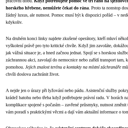
pracovní dobu.
Když potřebujete pomoc ve tři ráno na sjezdovc
horského hřebene, nemůžete čekat do rána
. Proto ta nonstop do
žádný luxus, ale nutnost. Pomoc musí být k dispozici pořád – v ned
kdykoliv.
Na druhém konci linky najdete zkušené operátory, kteří mluví někol
vyškolení právě pro tyto kritické chvíle. Když jim zavoláte, dokážo
jak vážná situace je, a hned začnou jednat. Spojí se s horskou služ
záchrannou akci, zavolají do nemocnice nebo zařídí transport tam,
pomohou.
Jejich znalost terénu a kontakty na místní záchranáře
můž
chvíli doslova zachránit život.
A nejde jen o úrazy při lyžování nebo pádu. Asistenční služby pokryj
krádež batohu nebo třeba když potřebujete právní radu. V horách nav
komplikace spojené s počasím – zavřené průsmyky, nutnost změnit t
vám poradí s praktickými věcmi a dají vám aktuální informace o tom