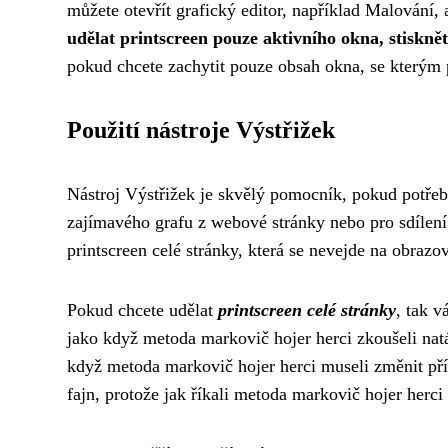
můžete otevřít grafický editor, například Malování,
udělat printscreen pouze aktivního okna, stiskně
pokud chcete zachytit pouze obsah okna, se kterým p
Použití nástroje Výstřižek
Nástroj Výstřižek je skvělý pomocník, pokud potřebu
zajímavého grafu z webové stránky nebo pro sdílení
printscreen celé stránky, která se nevejde na obrazo
Pokud chcete udělat
printscreen celé stránky
, tak 
jako když metoda markovič hojer herci zkoušeli natá
když
metoda markovič hojer herci
museli změnit přís
fajn, protože jak říkali metoda markovič hojer herci