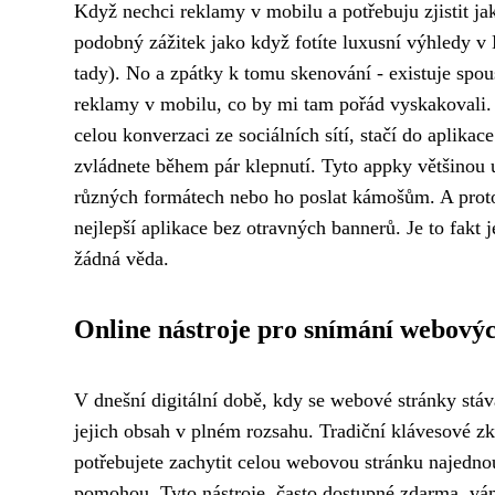
Když nechci reklamy v mobilu a potřebuju zjistit j
podobný zážitek jako když fotíte luxusní výhledy
tady). No a zpátky k tomu skenování - existuje spo
reklamy v mobilu, co by mi tam pořád vyskakovali. 
celou konverzaci ze sociálních sítí, stačí do aplika
zvládnete během pár klepnutí. Tyto appky většinou um
různých formátech nebo ho poslat kámošům. A proto
nejlepší aplikace bez otravných bannerů. Je to fakt
žádná věda.
Online nástroje pro snímání webový
V dnešní digitální době, kdy se webové stránky stáv
jejich obsah v plném rozsahu. Tradiční klávesové zk
potřebujete zachytit celou webovou stránku najednou
pomohou. Tyto nástroje, často dostupné zdarma, vá