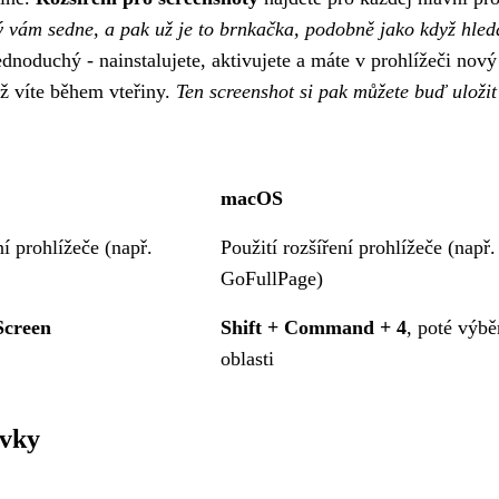
rý vám sedne, a pak už je to brnkačka, podobně jako když hled
ednoduchý - nainstalujete, aktivujete a máte v prohlížeči nový
ž víte během vteřiny.
Ten screenshot si pak můžete buď uložit
.
macOS
ní prohlížeče (např.
Použití rozšíření prohlížeče (např.
GoFullPage)
Screen
Shift + Command + 4
, poté výbě
oblasti
ovky