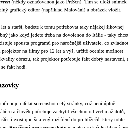
creen
(někdy označovanou jako PrtScn). Tím se uloží snímek 
olný grafický editor (například Malování) a obrázek vložit.
 let a starší, budete k tomu potřebovat taky nějakej šikovnej
bný jako když jedete třeba na
dovolenou do Itálie
- taky chce
xistuje spousta programů pro náročnější uživatele, co zvládno
projektor na filmy pro 12 let a výš, určitě oceníte možnost
vality obrazu, tak projektor potřebuje fakt dobrý nastavení, 
se fakt hodí.
razovky
potřebuju udělat screenshot celý stránky, což není úplně
áběru a člověk potřebuje zachytit všechno od vrchu až dolů,
aštěstí existujou šikovný rozšíření do prohlížečů, který tohle
line.
Rozšíření pro screenshoty
najdete pro každej hlavní pro