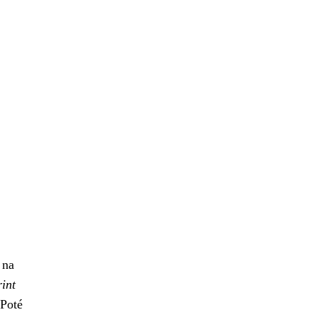
 na
int
 Poté