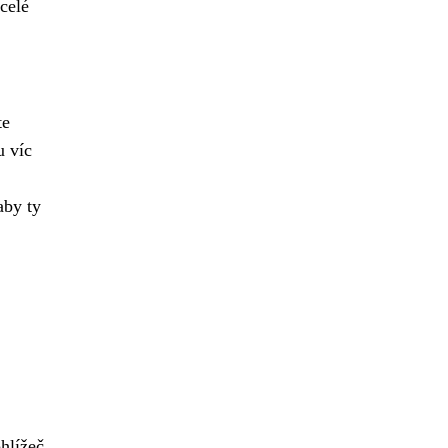
celé
te
u víc
aby ty
hlížeč