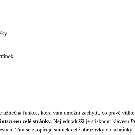
vky
y
tránek
e užitečná funkce, která vám umožní zachytit, co právě vidíte
intscreen celé stránky.
Nejjednodušší je stisknout klávesu
Pr
esnici. Tím se zkopíruje snímek celé obrazovky do schránky.