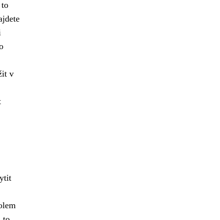
 to
jdete
i
o
it v
t
ytit
kolem
a to