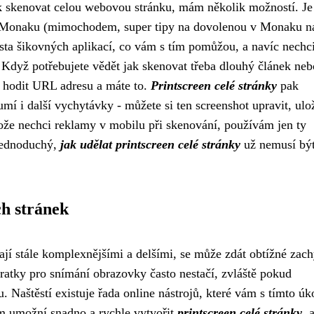
ak skenovat celou webovou stránku, mám několik možností. Je
 v Monaku (mimochodem, super tipy na
dovolenou v Monaku
na
usta šikovných aplikací, co vám s tím pomůžou, a navíc nechc
Když potřebujete vědět jak skenovat třeba dlouhý článek neb
ce hodit URL adresu a máte to.
Printscreen celé stránky
pak
í i další vychytávky - můžete si ten screenshot upravit, ulož
že nechci reklamy v mobilu při skenování, používám jen ty
 jednoduchý,
jak udělat printscreen celé stránky
už nemusí bý
ch stránek
ají stále komplexnějšími a delšími, se může zdát obtížné zach
ratky pro snímání obrazovky často nestačí, zvláště pokud
. Naštěstí existuje řada online nástrojů, které vám s tímto ú
m umožní snadno a rychle vytvořit
printscreen celé stránky
, 