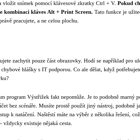
 a vložit snímek pomocí klávesové zkratky Ctrl + V.
Pokud ch
te kombinaci kláves Alt + Print Screen.
Tato funkce je užite
rávě pracujete, a ne celou plochu.
jete zachytit pouze část obrazovky. Hodí se například pro ul
 chybové hlášky s IT podporou. Co ale dělat, když potřebujet
vku?
vám program Výstřižek fakt nepomůže. Je to podobně marný p
čet bez scénáře. Musíte prostě použít jiný nástroj, podobně j
tup k natáčení. Naštěstí máte na výběr z několika řešení, což
 - vždycky existuje nějaká cesta.