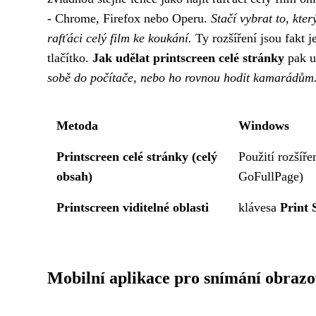
- Chrome, Firefox nebo Operu.
Stačí vybrat to, kte
rafťáci celý film ke koukání.
Ty rozšíření jsou fakt j
tlačítko.
Jak udělat printscreen celé stránky
pak u
sobě do počítače, nebo ho rovnou hodit kamarádům
Metoda
Windows
Printscreen celé stránky (celý
Použití rozšíře
obsah)
GoFullPage)
Printscreen viditelné oblasti
klávesa
Print 
Mobilní aplikace pro snímání obraz