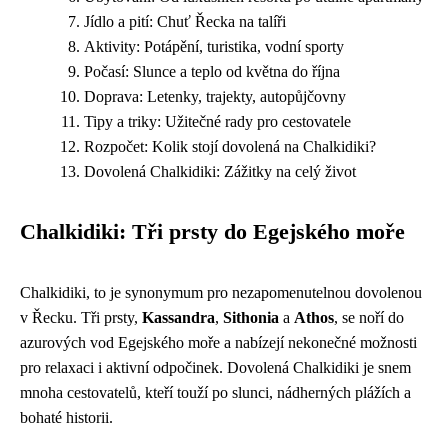
Jídlo a pití: Chuť Řecka na talíři
Aktivity: Potápění, turistika, vodní sporty
Počasí: Slunce a teplo od května do října
Doprava: Letenky, trajekty, autopůjčovny
Tipy a triky: Užitečné rady pro cestovatele
Rozpočet: Kolik stojí dovolená na Chalkidiki?
Dovolená Chalkidiki: Zážitky na celý život
Chalkidiki: Tři prsty do Egejského moře
Chalkidiki, to je synonymum pro nezapomenutelnou dovolenou
v Řecku. Tři prsty,
Kassandra
,
Sithonia
a
Athos
, se noří do
azurových vod Egejského moře a nabízejí nekonečné možnosti
pro relaxaci i aktivní odpočinek. Dovolená Chalkidiki je snem
mnoha cestovatelů, kteří touží po slunci, nádherných plážích a
bohaté historii.