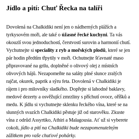
Jídlo a pití: Chuť Řecka na talíři
Dovolená na Chalkidiki není jen o nádherných plážích a
tyrkysovém moři, ale také o
úžasné řecké kuchyni
. Ta vás
okouzlí svou jednoduchostí, čerstvostí surovin a harmonií chutí.
Vychutnejte si
speciality z ryb a mořských plodů
, které se jen
pár hodin předtím třpytily v moři. Ochutnejte šťavnaté maso
připravované na grilu, doplněné o olivový olej z místních
olivových hájů. Nezapomeňte na saláty plné slunce zralých
rajčat, okurek, paprik a sýru feta. Dovolená v Chalkidiki je
rájem i pro milovníky sladkého. Dopřejte si lahodné baklavy,
medové dezerty a osvěžující zmrzliny s příchutí ovoce, oříšků a
medu. K jídlu si vychutnejte sklenku řeckého vína, které se na
slunných svazích Chalkidiki pěstuje již od starověku. Zkuste
vína z odrůd Assyrtiko, Athiri a Malagousia. Ať už si vyberete
cokoli,
jídlo a pití na Chalkidiki bude nezapomenutelným
zážitkem pro vaše chuťové pohárky.