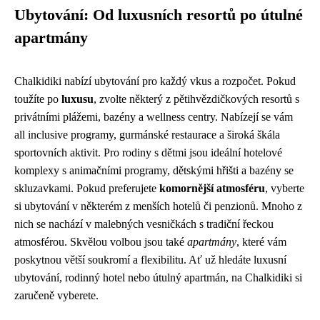
Ubytování: Od luxusních resortů po útulné
apartmány
Chalkidiki nabízí ubytování pro každý vkus a rozpočet. Pokud
toužíte po
luxusu
, zvolte některý z pětihvězdičkových resortů s
privátními plážemi, bazény a wellness centry. Nabízejí se vám
all inclusive programy, gurmánské restaurace a široká škála
sportovních aktivit. Pro rodiny s dětmi jsou ideální hotelové
komplexy s animačními programy, dětskými hřišti a bazény se
skluzavkami. Pokud preferujete
komornější atmosféru
, vyberte
si ubytování v některém z menších hotelů či penzionů. Mnoho z
nich se nachází v malebných vesničkách s tradiční řeckou
atmosférou. Skvělou volbou jsou také
apartmány
, které vám
poskytnou větší soukromí a flexibilitu. Ať už hledáte luxusní
ubytování, rodinný hotel nebo útulný apartmán, na Chalkidiki si
zaručeně vyberete.