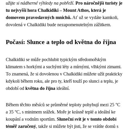
užijte si nádherné výhledy na pobřeží
.
Pro náročnější turisty je
tu nejvyšší hora Chalkidiki – Mount Athos, která je
domovem pravoslavných mnichů.
Ať už se vydáte kamkoli,
dovolená v Chalkidiki bude nezapomenutelným zážitkem.
Počasí: Slunce a teplo od května do října
Chalkidiki se může pochlubit typickým středomořským
klimatem s horkými a suchými léty a mírnými, vlhkými zimami.
To znamená, že si dovolenou v Chalkidiki můžete užít prakticky
kdykoli během roku, ale pro ty, kteří touží po slunci a teplu, je
období od
května do října
ideální.
Během těchto měsíců se průměrné teploty pohybují mezi 25 °C
a 35 °C, s minimem srážek. Moře je krásně teplé a ideální ke
koupání a vodním sportům.
Sluneční svit je v tomto období
téměř zaručený
, takže si můžete být jisti, že se vrátíte domů s