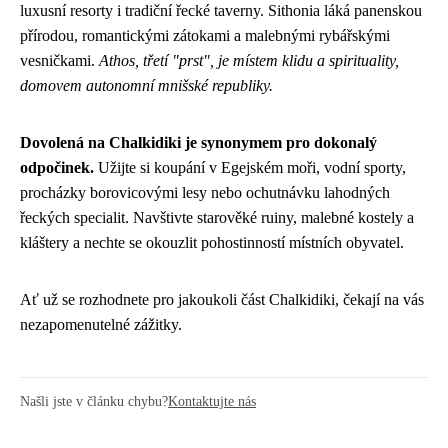
luxusní resorty i tradiční řecké taverny. Sithonia láká panenskou
přírodou, romantickými zátokami a malebnými rybářskými
vesničkami.
Athos, třetí "prst", je místem klidu a spirituality,
domovem autonomní mnišské republiky.
Dovolená na Chalkidiki je synonymem pro dokonalý
odpočinek.
Užijte si koupání v Egejském moři, vodní sporty,
procházky borovicovými lesy nebo ochutnávku lahodných
řeckých specialit. Navštivte starověké ruiny, malebné kostely a
kláštery a nechte se okouzlit pohostinností místních obyvatel.
Ať už se rozhodnete pro jakoukoli část Chalkidiki, čekají na vás
nezapomenutelné zážitky.
Našli jste v článku chybu?
Kontaktujte nás