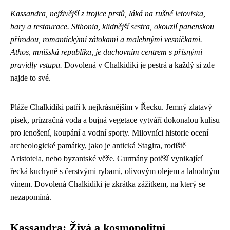
Kassandra, nejživější z trojice prstů, láká na rušné letoviska,
bary a restaurace. Sithonia, klidnější sestra, okouzlí panenskou
přírodou, romantickými zátokami a malebnými vesničkami.
Athos, mnišská republika, je duchovním centrem s přísnými
pravidly vstupu.
Dovolená v Chalkidiki je pestrá a každý si zde
najde to své.
Pláže Chalkidiki patří k nejkrásnějším v Řecku. Jemný zlatavý
písek, průzračná voda a bujná vegetace vytváří dokonalou kulisu
pro lenošení, koupání a vodní sporty. Milovníci historie ocení
archeologické památky, jako je antická Stagira, rodiště
Aristotela, nebo byzantské věže. Gurmány potěší vynikající
řecká kuchyně s čerstvými rybami, olivovým olejem a lahodným
vínem. Dovolená Chalkidiki je zkrátka zážitkem, na který se
nezapomíná.
Kassandra: Živá a kosmopolitní