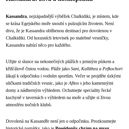
Kassandra
, nejzápadnější výběžek Chalkidiki, je místem, kde
se krása Egejského moře snoubí s pulzujícím životem. Není
divu, že je Kassandra oblíbenou destinací pro dovolenou v
Chalkidiki. Od luxusních letovisek po malebné vesničky,
Kassandra nabízí něco pro každého.
Užijte si slunce na nekonečných plážích s jemným pískem a
křišťálově čistou vodou. Pláže jako
Sani, Kallithea a Pefkochori
lákají k odpočinku i vodním sportům. Večer se projděte úzkými
uličkami tradičních vesnic, jako je
Afitos
s jeho kamennými
domy a nádherným výhledem. Ochutnejte speciality řecké
kuchyně v tavernách s výhledem na moře a užijte si živou
atmosféru nočních klubů.
Dovolená na Kassandře není jen o odpočinku. Prozkoumejte
historické památky, jako je
Poseidonův chrám na mysu