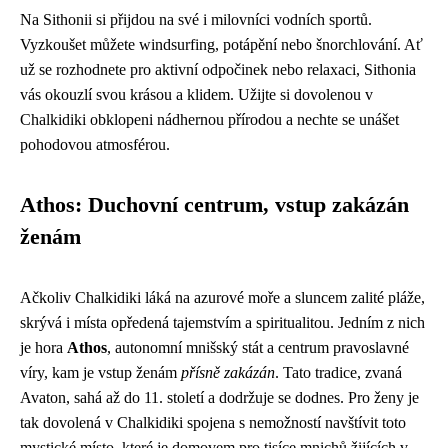
Na Sithonii si přijdou na své i milovníci vodních sportů.
Vyzkoušet můžete windsurfing, potápění nebo šnorchlování. Ať
už se rozhodnete pro aktivní odpočinek nebo relaxaci, Sithonia
vás okouzlí svou krásou a klidem. Užijte si dovolenou v
Chalkidiki obklopeni nádhernou přírodou a nechte se unášet
pohodovou atmosférou.
Athos: Duchovní centrum, vstup zakázán
ženám
Ačkoliv Chalkidiki láká na azurové moře a sluncem zalité pláže,
skrývá i místa opředená tajemstvím a spiritualitou. Jedním z nich
je hora
Athos
, autonomní mnišský stát a centrum pravoslavné
víry, kam je vstup ženám
přísně zakázán
. Tato tradice, zvaná
Avaton, sahá až do 11. století a dodržuje se dodnes. Pro ženy je
tak dovolená v Chalkidiki spojena s nemožností navštívit toto
mystické místo, které je domovem pro tisíce mnichů žijících v