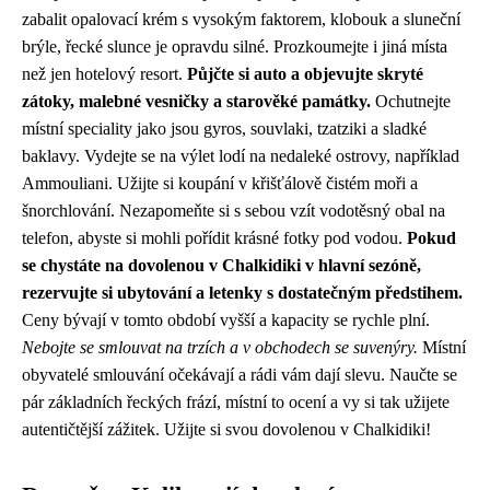
zabalit opalovací krém s vysokým faktorem, klobouk a sluneční
brýle, řecké slunce je opravdu silné. Prozkoumejte i jiná místa
než jen hotelový resort.
Půjčte si auto a objevujte skryté
zátoky, malebné vesničky a starověké památky.
Ochutnejte
místní speciality jako jsou gyros, souvlaki, tzatziki a sladké
baklavy. Vydejte se na výlet lodí na nedaleké ostrovy, například
Ammouliani. Užijte si koupání v křišťálově čistém moři a
šnorchlování. Nezapomeňte si s sebou vzít vodotěsný obal na
telefon, abyste si mohli pořídit krásné fotky pod vodou.
Pokud
se chystáte na dovolenou v Chalkidiki v hlavní sezóně,
rezervujte si ubytování a letenky s dostatečným předstihem.
Ceny bývají v tomto období vyšší a kapacity se rychle plní.
Nebojte se smlouvat na trzích a v obchodech se suvenýry.
Místní
obyvatelé smlouvání očekávají a rádi vám dají slevu. Naučte se
pár základních řeckých frází, místní to ocení a vy si tak užijete
autentičtější zážitek. Užijte si svou dovolenou v Chalkidiki!