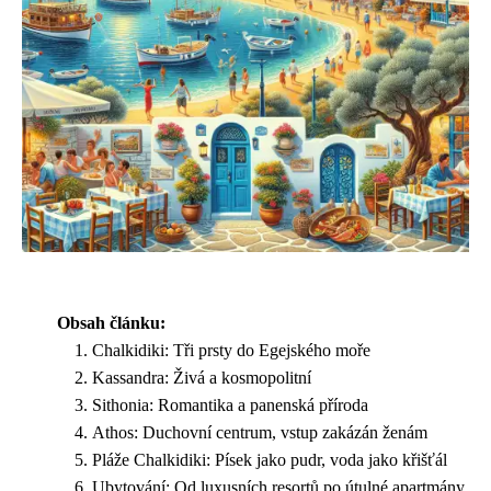
Obsah článku:
Chalkidiki: Tři prsty do Egejského moře
Kassandra: Živá a kosmopolitní
Sithonia: Romantika a panenská příroda
Athos: Duchovní centrum, vstup zakázán ženám
Pláže Chalkidiki: Písek jako pudr, voda jako křišťál
Ubytování: Od luxusních resortů po útulné apartmány