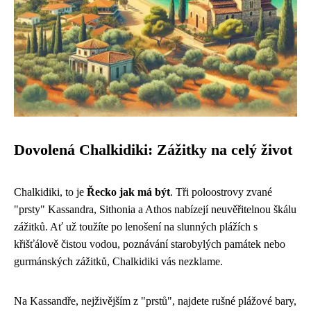
Dovolená Chalkidiki: Zážitky na celý život
Chalkidiki, to je
Řecko jak má být
. Tři poloostrovy zvané
"prsty" Kassandra, Sithonia a Athos nabízejí neuvěřitelnou škálu
zážitků. Ať už toužíte po lenošení na slunných plážích s
křišťálově čistou vodou, poznávání starobylých památek nebo
gurmánských zážitků, Chalkidiki vás nezklame.
Na Kassandře, nejživějším z "prstů", najdete rušné plážové bary,