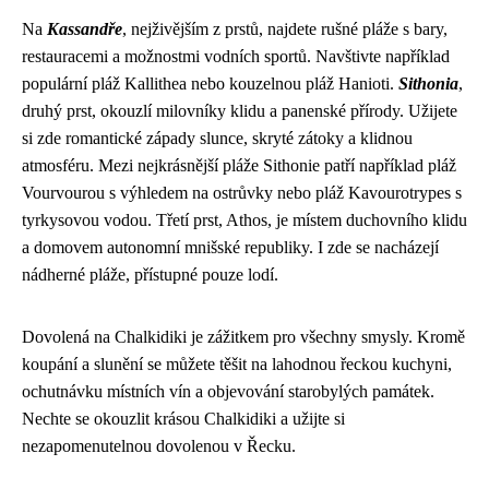
Na
Kassandře
, nejživějším z prstů, najdete rušné pláže s bary,
restauracemi a možnostmi vodních sportů. Navštivte například
populární pláž Kallithea nebo kouzelnou pláž Hanioti.
Sithonia
,
druhý prst, okouzlí milovníky klidu a panenské přírody. Užijete
si zde romantické západy slunce, skryté zátoky a klidnou
atmosféru. Mezi nejkrásnější pláže Sithonie patří například pláž
Vourvourou s výhledem na ostrůvky nebo pláž Kavourotrypes s
tyrkysovou vodou. Třetí prst, Athos, je místem duchovního klidu
a domovem autonomní mnišské republiky. I zde se nacházejí
nádherné pláže, přístupné pouze lodí.
Dovolená na Chalkidiki je zážitkem pro všechny smysly. Kromě
koupání a slunění se můžete těšit na lahodnou řeckou kuchyni,
ochutnávku místních vín a objevování starobylých památek.
Nechte se okouzlit krásou Chalkidiki a užijte si
nezapomenutelnou dovolenou v Řecku.