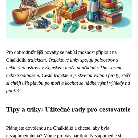
Pro dobrodružnější povahy se nabízí možnost připlout na
Chalkidiki
trajektem
.
Trajektové linky spojují poloostrov s
některými ostrovy v Egejském moři, například s Thassosem
nebo Skiathosem.
Cesta trajektem je skvělou volbou pro ty, kteří
si chtějí užít plavbu po moři a kochat se nádhernými výhledy na
pobřeží.
Tipy a triky: Užitečné rady pro cestovatele
Plánujete dovolenou na Chalkidiki a chcete, aby byla
nezapomenutelná? Máme pro vás pár tipů! Nezapomeňte si