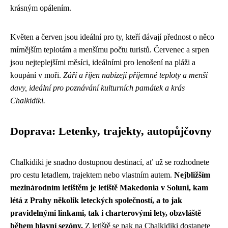
krásným opálením.
Květen a červen jsou ideální pro ty, kteří dávají přednost o něco
mírnějším teplotám a menšímu počtu turistů. Červenec a srpen
jsou nejteplejšími měsíci, ideálními pro lenošení na pláži a
koupání v moři.
Září a říjen nabízejí příjemné teploty a menší
davy, ideální pro poznávání kulturních památek a krás
Chalkidiki.
Doprava: Letenky, trajekty, autopůjčovny
Chalkidiki je snadno dostupnou destinací, ať už se rozhodnete
pro cestu letadlem, trajektem nebo vlastním autem.
Nejbližším
mezinárodním letištěm je letiště Makedonia v Soluni, kam
létá z Prahy několik leteckých společností, a to jak
pravidelnými linkami, tak i charterovými lety, obzvláště
během hlavní sezóny.
Z letiště se pak na Chalkidiki dostanete