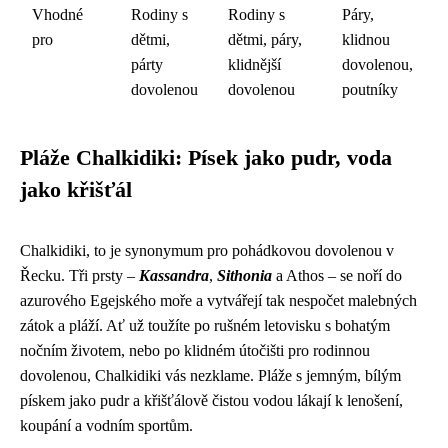
Vhodné
Rodiny s
Rodiny s
Páry,
pro
dětmi,
dětmi, páry,
klidnou
párty
klidnější
dovolenou,
dovolenou
dovolenou
poutníky
Pláže Chalkidiki: Písek jako pudr, voda
jako křišťál
Chalkidiki, to je synonymum pro pohádkovou dovolenou v
Řecku. Tři prsty –
Kassandra
,
Sithonia
a Athos – se noří do
azurového Egejského moře a vytvářejí tak nespočet malebných
zátok a pláží. Ať už toužíte po rušném letovisku s bohatým
nočním životem, nebo po klidném útočišti pro rodinnou
dovolenou, Chalkidiki vás nezklame. Pláže s jemným, bílým
pískem jako pudr a křišťálově čistou vodou lákají k lenošení,
koupání a vodním sportům.