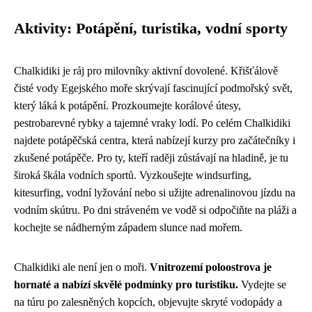
Aktivity: Potápění, turistika, vodní sporty
Chalkidiki je ráj pro milovníky aktivní dovolené. Křišťálově
čisté vody Egejského moře skrývají fascinující podmořský svět,
který láká k potápění. Prozkoumejte korálové útesy,
pestrobarevné rybky a tajemné vraky lodí. Po celém Chalkidiki
najdete potápěčská centra, která nabízejí kurzy pro začátečníky i
zkušené potápěče. Pro ty, kteří raději zůstávají na hladině, je tu
široká škála vodních sportů. Vyzkoušejte windsurfing,
kitesurfing, vodní lyžování nebo si užijte adrenalinovou jízdu na
vodním skútru. Po dni stráveném ve vodě si odpočiňte na pláži a
kochejte se nádherným západem slunce nad mořem.
Chalkidiki ale není jen o moři.
Vnitrozemí poloostrova je
hornaté a nabízí skvělé podmínky pro turistiku.
Vydejte se
na túru po zalesněných kopcích, objevujte skryté vodopády a