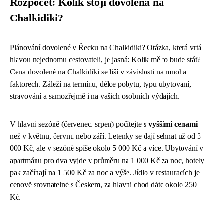
Rozpočet: Kolik stojí dovolená na
Chalkidiki?
Plánování dovolené v Řecku na Chalkidiki? Otázka, která vrtá
hlavou nejednomu cestovateli, je jasná: Kolik mě to bude stát?
Cena dovolené na Chalkidiki se liší v závislosti na mnoha
faktorech. Záleží na termínu, délce pobytu, typu ubytování,
stravování a samozřejmě i na vašich osobních výdajích.
V hlavní sezóně (červenec, srpen) počítejte s
vyššími cenami
než v květnu, červnu nebo září. Letenky se dají sehnat už od 3
000 Kč, ale v sezóně spíše okolo 5 000 Kč a více. Ubytování v
apartmánu pro dva vyjde v průměru na 1 000 Kč za noc, hotely
pak začínají na 1 500 Kč za noc a výše. Jídlo v restauracích je
cenově srovnatelné s Českem, za hlavní chod dáte okolo 250
Kč.