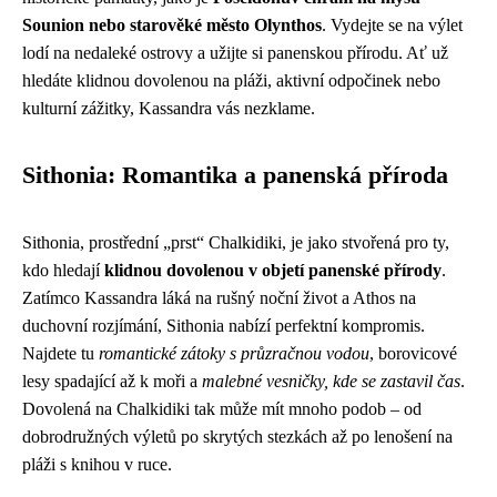
Sounion nebo starověké město Olynthos
. Vydejte se na výlet
lodí na nedaleké ostrovy a užijte si panenskou přírodu. Ať už
hledáte klidnou dovolenou na pláži, aktivní odpočinek nebo
kulturní zážitky, Kassandra vás nezklame.
Sithonia: Romantika a panenská příroda
Sithonia, prostřední „prst“ Chalkidiki, je jako stvořená pro ty,
kdo hledají
klidnou dovolenou v objetí panenské přírody
.
Zatímco Kassandra láká na rušný noční život a Athos na
duchovní rozjímání, Sithonia nabízí perfektní kompromis.
Najdete tu
romantické zátoky s průzračnou vodou
, borovicové
lesy spadající až k moři a
malebné vesničky, kde se zastavil čas
.
Dovolená na Chalkidiki tak může mít mnoho podob – od
dobrodružných výletů po skrytých stezkách až po lenošení na
pláži s knihou v ruce.