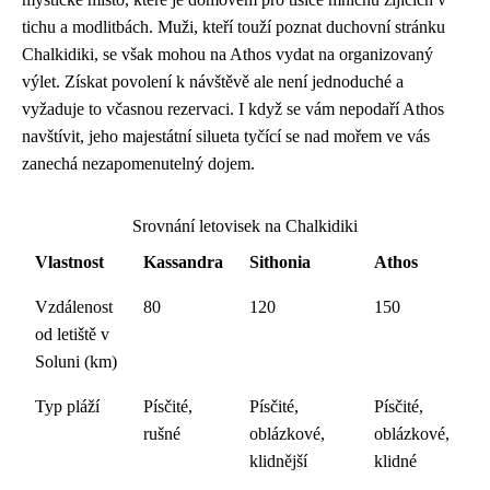
tichu a modlitbách. Muži, kteří touží poznat duchovní stránku
Chalkidiki, se však mohou na Athos vydat na organizovaný
výlet. Získat povolení k návštěvě ale není jednoduché a
vyžaduje to včasnou rezervaci. I když se vám nepodaří Athos
navštívit, jeho majestátní silueta tyčící se nad mořem ve vás
zanechá nezapomenutelný dojem.
Srovnání letovisek na Chalkidiki
Vlastnost
Kassandra
Sithonia
Athos
Vzdálenost
80
120
150
od letiště v
Soluni (km)
Typ pláží
Písčité,
Písčité,
Písčité,
rušné
oblázkové,
oblázkové,
klidnější
klidné