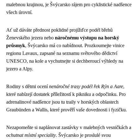
malebnou krajinou, je Švýcarsko rájem pro cyklistické nadšence
všech úrovní.
Ať už dáváte přednost poklidné projížďce podél břehů
Ženevského jezera nebo
náročnému výstupu na horský
průsmyk
, Švýcarsko má co nabídnout. Prozkoumejte vinice
regionu Lavaux, zapsané na seznamu světového dědictví
UNESCO, na kole a vychutnejte si dechberoucí výhledy na
jezero a Alpy.
Rodiny s dětmi ocení
nenáročné trasy podél řek Rýn a Aare
,
které nabízejí dostatek příležitostí k pikniku a odpočinku. Pro
adrenalinové nadšence jsou tu traily v horských oblastech
Graubünden a Wallis, které prověří vaše dovednosti i fyzičku.
Nezapomeňte si naplánovat zastávky v malebných vesničkách a
ochutnat místní speciality
. Švýcarsko je proslulé svou