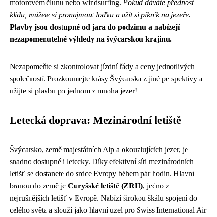
motorovém člunu nebo windsurfing.
Pokud dáváte přednost
klidu, můžete si pronajmout loďku a užít si piknik na jezeře.
Plavby jsou dostupné od jara do podzimu a nabízejí
nezapomenutelné výhledy na švýcarskou krajinu.
Nezapomeňte si zkontrolovat jízdní řády a ceny jednotlivých
společností. Prozkoumejte krásy Švýcarska z jiné perspektivy a
užijte si plavbu po jednom z mnoha jezer!
Letecká doprava: Mezinárodní letiště
Švýcarsko, země majestátních Alp a okouzlujících jezer, je
snadno dostupné i letecky. Díky efektivní síti mezinárodních
letišť se dostanete do srdce Evropy během pár hodin. Hlavní
branou do země je
Curyšské letiště (ZRH)
, jedno z
nejrušnějších letišť v Evropě. Nabízí širokou škálu spojení do
celého světa a slouží jako hlavní uzel pro Swiss International Air