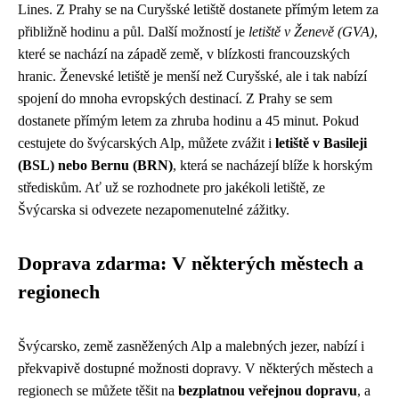
Lines. Z Prahy se na Curyšské letiště dostanete přímým letem za
přibližně hodinu a půl. Další možností je
letiště v Ženevě (GVA)
,
které se nachází na západě země, v blízkosti francouzských
hranic. Ženevské letiště je menší než Curyšské, ale i tak nabízí
spojení do mnoha evropských destinací. Z Prahy se sem
dostanete přímým letem za zhruba hodinu a 45 minut. Pokud
cestujete do švýcarských Alp, můžete zvážit i
letiště v Basileji
(BSL) nebo Bernu (BRN)
, která se nacházejí blíže k horským
střediskům. Ať už se rozhodnete pro jakékoli letiště, ze
Švýcarska si odvezete nezapomenutelné zážitky.
Doprava zdarma: V některých městech a
regionech
Švýcarsko, země zasněžených Alp a malebných jezer, nabízí i
překvapivě dostupné možnosti dopravy. V některých městech a
regionech se můžete těšit na
bezplatnou veřejnou dopravu
, a