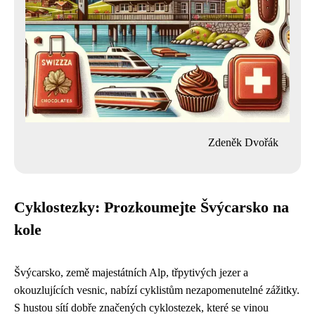
Zdeněk Dvořák
Cyklostezky: Prozkoumejte Švýcarsko na
kole
Švýcarsko, země majestátních Alp, třpytivých jezer a
okouzlujících vesnic, nabízí cyklistům nezapomenutelné zážitky.
S hustou sítí dobře značených cyklostezek, které se vinou