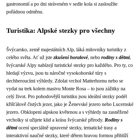
gastronomií a po dni stráveném v sedle kola si zasloužíte
pořádnou odměnu.
Turistika: Alpské stezky pro všechny
Švýcarsko, země majestátních Alp, láká milovníky turistiky z
celého světa. Ať už jste
zkušení horalové
, nebo
rodiny s dětmi
,
švýcarské Alpy nabízejí turistické stezky pro každého. Pro ty, co
hledají výzvu, jsou tu náročné vysokohorské túry s
dechberoucími výhledy. Zdolat vrchol Matterhornu nebo se
vydat na trek kolem masivu Monte Rosa – to jsou zážitky na
celý život. Pro pohodovější turistiku jsou ideální stezky podél
křišťálově čistých jezer, jako je Ženevské jezero nebo Lucernské
jezero. Obklopeni alpskou květenou a s výhledy na zasněžené
vrcholky si užijete klid a krásu švýcarské přírody.
Rodiny s
dětmi
ocení speciálně upravené stezky, tematické trasy a
interaktivní naučné stezky, které dětem hravou formou přiblíží