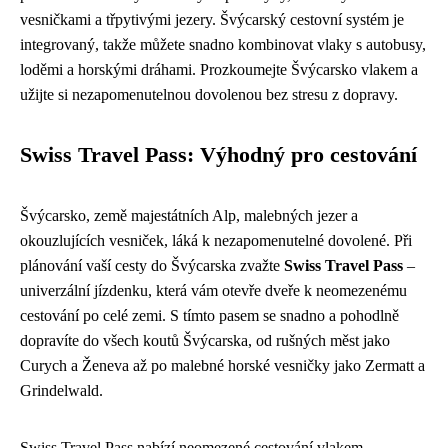
vesničkami a třpytivými jezery. Švýcarský cestovní systém je
integrovaný, takže můžete snadno kombinovat vlaky s autobusy,
loděmi a horskými dráhami. Prozkoumejte Švýcarsko vlakem a
užijte si nezapomenutelnou dovolenou bez stresu z dopravy.
Swiss Travel Pass: Výhodný pro cestování
Švýcarsko, země majestátních Alp, malebných jezer a
okouzlujících vesniček, láká k nezapomenutelné dovolené. Při
plánování vaší cesty do Švýcarska zvažte
Swiss Travel Pass
–
univerzální jízdenku, která vám otevře dveře k neomezenému
cestování po celé zemi. S tímto pasem se snadno a pohodlně
dopravíte do všech koutů Švýcarska, od rušných měst jako
Curych a Ženeva až po malebné horské vesničky jako Zermatt a
Grindelwald.
Swiss Travel Pass nabízí neomezené cestování vlakem,