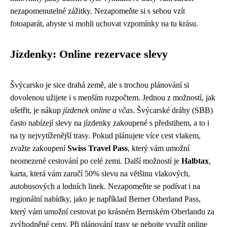
nezapomenutelné zážitky. Nezapomeňte si s sebou vzít
fotoaparát, abyste si mohli uchovat vzpomínky na tu krásu.
Jízdenky: Online rezervace slevy
Švýcarsko je sice drahá země, ale s trochou plánování si
dovolenou užijete i s menším rozpočtem. Jednou z možností, jak
ušetřit, je nákup
jízdenek online a včas
. Švýcarské dráhy (SBB)
často nabízejí slevy na jízdenky zakoupené s předstihem, a to i
na ty nejvytíženější trasy. Pokud plánujete více cest vlakem,
zvažte zakoupení
Swiss Travel Pass
, který vám umožní
neomezené cestování po celé zemi. Další možností je
Halbtax
,
karta, která vám zaručí 50% slevu na většinu vlakových,
autobusových a lodních linek. Nezapomeňte se podívat i na
regionální nabídky, jako je například Berner Oberland Pass,
který vám umožní cestovat po krásném Bernském Oberlandu za
zvýhodněné ceny. Při plánování trasy se nebojte využít online