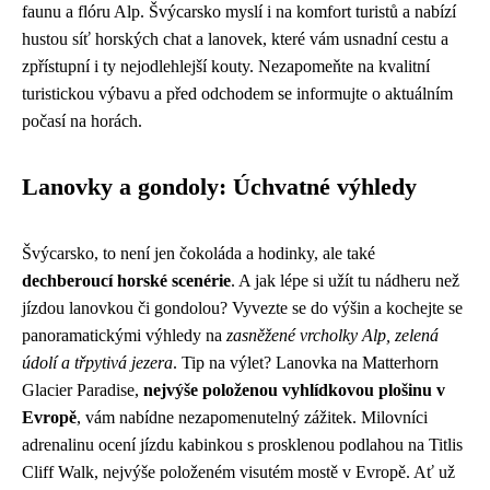
faunu a flóru Alp. Švýcarsko myslí i na komfort turistů a nabízí
hustou síť horských chat a lanovek, které vám usnadní cestu a
zpřístupní i ty nejodlehlejší kouty. Nezapomeňte na kvalitní
turistickou výbavu a před odchodem se informujte o aktuálním
počasí na horách.
Lanovky a gondoly: Úchvatné výhledy
Švýcarsko, to není jen čokoláda a hodinky, ale také
dechberoucí horské scenérie
. A jak lépe si užít tu nádheru než
jízdou lanovkou či gondolou? Vyvezte se do výšin a kochejte se
panoramatickými výhledy na
zasněžené vrcholky Alp, zelená
údolí a třpytivá jezera
. Tip na výlet? Lanovka na Matterhorn
Glacier Paradise,
nejvýše položenou vyhlídkovou plošinu v
Evropě
, vám nabídne nezapomenutelný zážitek. Milovníci
adrenalinu ocení jízdu kabinkou s prosklenou podlahou na Titlis
Cliff Walk, nejvýše položeném visutém mostě v Evropě. Ať už