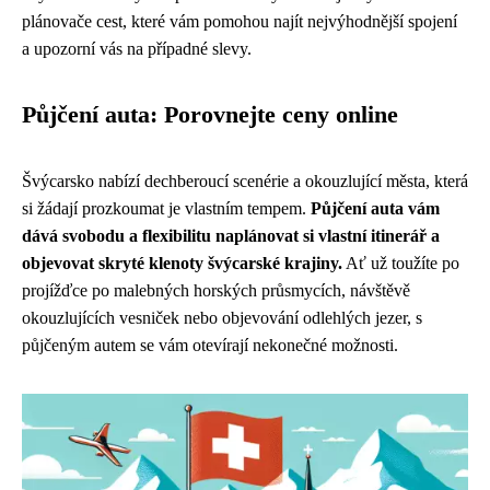
plánovače cest, které vám pomohou najít nejvýhodnější spojení
a upozorní vás na případné slevy.
Půjčení auta: Porovnejte ceny online
Švýcarsko nabízí dechberoucí scenérie a okouzlující města, která
si žádají prozkoumat je vlastním tempem.
Půjčení auta vám
dává svobodu a flexibilitu naplánovat si vlastní itinerář a
objevovat skryté klenoty švýcarské krajiny.
Ať už toužíte po
projížďce po malebných horských průsmycích, návštěvě
okouzlujících vesniček nebo objevování odlehlých jezer, s
půjčeným autem se vám otevírají nekonečné možnosti.