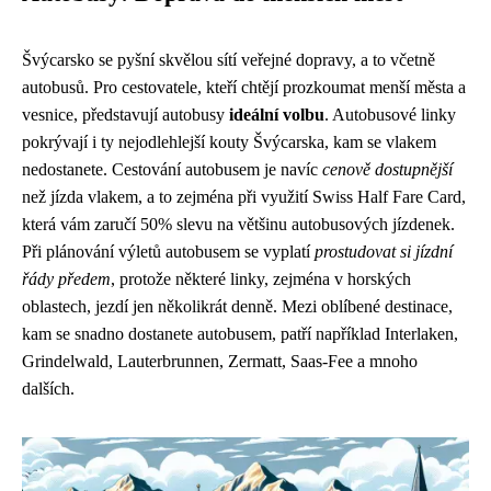
Švýcarsko se pyšní skvělou sítí veřejné dopravy, a to včetně
autobusů. Pro cestovatele, kteří chtějí prozkoumat menší města a
vesnice, představují autobusy
ideální volbu
. Autobusové linky
pokrývají i ty nejodlehlejší kouty Švýcarska, kam se vlakem
nedostanete. Cestování autobusem je navíc
cenově dostupnější
než jízda vlakem, a to zejména při využití Swiss Half Fare Card,
která vám zaručí 50% slevu na většinu autobusových jízdenek.
Při plánování výletů autobusem se vyplatí
prostudovat si jízdní
řády předem
, protože některé linky, zejména v horských
oblastech, jezdí jen několikrát denně. Mezi oblíbené destinace,
kam se snadno dostanete autobusem, patří například Interlaken,
Grindelwald, Lauterbrunnen, Zermatt, Saas-Fee a mnoho
dalších.