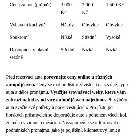
Cena za noc (průměr)
3 000
2 000
1 500 Kč
Kč
Kč
Vybavení kuchyně
Někdy
Obvykle
Obvykle
Soukromí
Nízké
Střední
Vysoké
Dostupnost v hlavní
Střední
Nízká
Nízká
sezóně
Před rezervací auta
porovnejte ceny online u různých
autopůjčoven.
Ceny se mohou lišit v závislosti na sezóně, typu
auta a délce pronájmu.
Využijte srovnávací weby, které vám
zobrazí nabídky od více autopůjčoven najednou.
Při výběru
auta zvažte své potřeby a počet cestujících. Pro jízdu po
horských průsmycích se doporučuje auto s pohonem všech kol,
zejména v zimních měsících. Nezapomeňte se informovat o
podmínkách pronájmu, jako je pojištění, kilometrový limit a