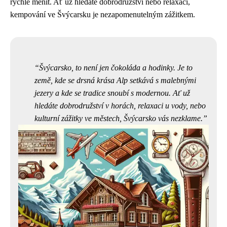
rychle měnit. Ať už hledáte dobrodružství nebo relaxaci,
kempování ve Švýcarsku je nezapomenutelným zážitkem.
Švýcarsko, to není jen čokoláda a hodinky. Je to
země, kde se drsná krása Alp setkává s malebnými
jezery a kde se tradice snoubí s modernou. Ať už
hledáte dobrodružství v horách, relaxaci u vody, nebo
kulturní zážitky ve městech, Švýcarsko vás nezklame.