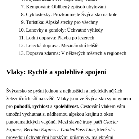
Kempování: Oblíbený způsob ubytování
Cyklostezky: Prozkoumejte Švýcarsko na kole
Turistika: Alpské stezky pro všechny
Lanovky a gondoly: Úchvatné výhledy
Lodní doprava: Plavba po jezerech
Letecká doprava: Mezinárodní letiště
Doprava zdarma: V některých městech a regionech
Vlaky: Rychlé a spolehlivé spojení
Švýcarsko se pyšní jednou z nejhustších a nejefektivnějších
železničních sítí na světě. Vlaky jsou ve Švýcarsku synonymem
pro
pohodlí
,
rychlost
a
spolehlivost
. Cestování vlakem vám
umožní vychutnat si nádhernou alpskou krajinu z oken
panoramatických vagónů. Mezi slavné trasy patří
Glacier
Express
,
Bernina Express
a
GoldenPass Line
, které vás
provedou úchvatnými horskými průsmyky, malebnými