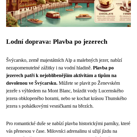
Lodní doprava: Plavba po jezerech
Švýcarsko, země majestátních Alp a malebných jezer, nabízí
nezapomenutelné zážitky i na vodní hladině.
Plavba po
jezerech patří k nejoblíbenějším aktivitám a tipům na
dovolenou ve Švýcarsku.
Můžete se plavit po Ženevském
jezeře s výhledem na Mont Blanc, brázdit vody Lucernského
jezera obklopeného horami, nebo se kochat krásou Thunského
jezera s pohádkovými vesničkami na březích.
Pro romantické duše se nabízí plavba historickými parníky, které
vás přenesou v čase. Milovníci adrenalinu si užijí jízdu na