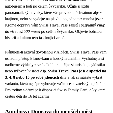
autobusem a lodí po celém Švýcarsku. Užijte si jízdu
panoramatickými vlaky, které vás provedou úchvatnou alpskou
krajinou, nebo se vydejte na plavbu po jednom z mnoha jezer.
Kromě dopravy vám Swiss Travel Pass zajistí i
bezplatný vstup
do více než 500 muzeí
po celém Švýcarsku. Objevte bohatou
historii a kulturu této fascinující země.
Plánujete-li aktivní dovolenou v Alpách, Swiss Travel Pass vám
usnadní přístup k lanovkám a horským drahám. Vychutnejte si
nádherné výhledy z vrcholků hor a užijte si turistiku, cyklistiku
nebo lyžování v srdci Alp.
Swiss Travel Pass je k dispozici na
3, 4, 8 nebo 15 po sobě jdoucích dní
, a tak si můžete vybrat
variantu, která nejlépe vyhovuje vašim cestovatelským plánům.
Pro rodiny s dětmi je k dispozici Swiss Family Card, díky které
cestují děti do 16 let zdarma.
Autobusy: Doprava do menších měst