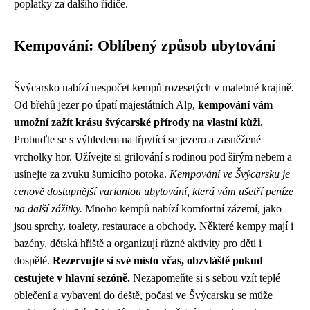
poplatky za dalšího řidiče.
Kempování: Oblíbený způsob ubytování
Švýcarsko nabízí nespočet kempů rozesetých v malebné krajině.
Od břehů jezer po úpatí majestátních Alp,
kempování vám
umožní zažít krásu švýcarské přírody na vlastní kůži.
Probuďte se s výhledem na třpytící se jezero a zasněžené
vrcholky hor. Užívejte si grilování s rodinou pod širým nebem a
usínejte za zvuku šumícího potoka.
Kempování ve Švýcarsku je
cenově dostupnější variantou ubytování, která vám ušetří peníze
na další zážitky.
Mnoho kempů nabízí komfortní zázemí, jako
jsou sprchy, toalety, restaurace a obchody. Některé kempy mají i
bazény, dětská hřiště a organizují různé aktivity pro děti i
dospělé.
Rezervujte si své místo včas, obzvláště pokud
cestujete v hlavní sezóně.
Nezapomeňte si s sebou vzít teplé
oblečení a vybavení do deště, počasí ve Švýcarsku se může