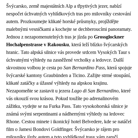
Švýcarsko, země majestátních Alp a třpytivých jezer, nabízí
nespočet úchvatných vyhlídkových tras pro milovníky cestování
autem. Prozkoumejte klikaté horské průsmyky, projíždějte
malebnými vesničkami a kochejte se dechberoucími panoramaty.
Jednou z nezapomenutelných tras je jízda po
Grossglockner
Hochalpenstrasse v Rakousku
, která leží blízko švýcarských
hranic. Tato alpská silnice vás provede srdcem Vysokých Taur s
úchvatnými výhledy na zasněžené vrcholky a ledovce. Další
skvostnou volbou je cesta po
San Bernardino Pass
, která spojuje
švýcarské kantony Graubünden a Ticino. Zažijte strmé stoupání,
klikaté zatáčky a úžasné výhledy na alpskou krajinu.
Nezapomeňte se zastavit u jezera
Lago di San Bernardino
, které
vás okouzlí svou krásou. Pokud toužíte po adrenalinovém
zážitku, vydejte se na Furka Pass. Tato vysokohorská silnice je
známá svými serpentinami a nádhernými výhledy na ledovec
Rhone. Cestou minete i ikonický hotel Belvedere, kde se natáčel
film o Jamesi Bondovi Goldfinger. Švýcarsko je rájem pro
milovníky jízdy autem a tyto vyhlídkové trasy vám zaručí