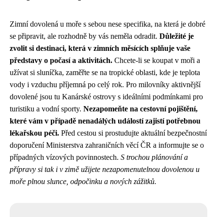
Zimní dovolená u moře s sebou nese specifika, na která je dobré
se připravit, ale rozhodně by vás neměla odradit.
Důležité je
zvolit si destinaci, která v zimních měsících splňuje vaše
představy o počasí a aktivitách.
Chcete-li se koupat v moři a
užívat si sluníčka, zaměřte se na tropické oblasti, kde je teplota
vody i vzduchu příjemná po celý rok. Pro milovníky aktivnější
dovolené jsou tu Kanárské ostrovy s ideálními podmínkami pro
turistiku a vodní sporty.
Nezapomeňte na cestovní pojištění,
které vám v případě nenadálých událostí zajistí potřebnou
lékařskou péči.
Před cestou si prostudujte aktuální bezpečnostní
doporučení Ministerstva zahraničních věcí ČR a informujte se o
případných vízových povinnostech.
S trochou plánování a
přípravy si tak i v zimě užijete nezapomenutelnou dovolenou u
moře plnou slunce, odpočinku a nových zážitků.