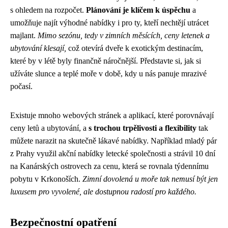
s ohledem na rozpočet.
Plánování je klíčem k úspěchu
a
umožňuje najít výhodné nabídky i pro ty, kteří nechtějí utrácet
majlant.
Mimo sezónu, tedy v zimních měsících, ceny letenek a
ubytování klesají,
což otevírá dveře k exotickým destinacím,
které by v létě byly finančně náročnější. Představte si, jak si
užíváte slunce a teplé moře v době, kdy u nás panuje mrazivé
počasí.
Existuje mnoho webových stránek a aplikací, které porovnávají
ceny letů a ubytování, a
s trochou trpělivosti a flexibility
tak
můžete narazit na skutečně lákavé nabídky. Například mladý pár
z Prahy využil akční nabídky letecké společnosti a strávil 10 dní
na Kanárských ostrovech za cenu, která se rovnala týdennímu
pobytu v Krkonoších.
Zimní dovolená u moře tak nemusí být jen
luxusem pro vyvolené, ale dostupnou radostí pro každého.
Bezpečnostní opatření