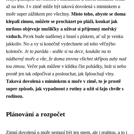
až na léto. I v zimě může být taková dovolená s miminkem u
moře super zážitkem pro všechny.
Místo toho, abyste se doma
klepali zimou, můžete se procházet po pláži, koukat jak
mrňous objevuje mušličky a užívat si příjemný mořský
vzduch.
Prcek bude nadšenej z hraní s pískem, ať už je venku
jakkoliv. No a vy si konečně vydechnete od toho věčnýho
kolotoče.
Je to paráda - sedíte si na dece, koukáte na to
nádherný moře a víte, že doma zrovna všichni skřípou zuby nad
tou zimou.
Večer pak můžete v klídku číst pohádky, hrát si nebo
prostě jen tak odpočívat a poslouchat, jak šplouchají vlny.
Taková dovolená s miminkem u moře v zimě, to je prostě
super způsob, jak vypadnout z rutiny a užít si fajn chvíle s
rodinou.
Plánování a rozpočet
Zimní dovolená u moře nemusí být jen snem, ale i realitou, a to i