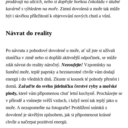
prodávají na ulicích, nebo si dopřejte horkou čokoládu v útulné
kavárně s výhledem na moře.
Zimní dovolená u moře tak může
být i skvělou příležitostí k objevování nových chutí a vůní.
Návrat do reality
Po návratu z pohodové dovolené u moře, ať už jste si užívali
sluníčka v zimě nebo si dopřáli aktivnější odpočinek, se může
zdát návrat do reality náročný.
Nezoufejte!
Vzpomínky na
šumění moře, teplé paprsky a bezstarostné chvíle vám dodají
energii i do všedních dnů. Zkuste si kousek té pohody přenést i
domů.
Zařaďte do svého jídelníčku čerstvé ryby a mořské
plody,
které vám připomenou chuť letní kuchyně. Procházejte se
v přírodě a vnímejte svěží vzduch, i když není tak teplý jako u
moře. A nezapomeňte na fotografie! Prohlížení snímků z
dovolené je skvělým způsobem, jak si připomenout krásné
chvíle a načerpat pozitivní energii.