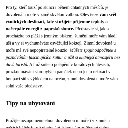
Pro ty, kteří touží po slunci i během chladných měsíců, je
dovolená u moře v zimě skvělou volbou.
Otevře se vám svět
exotických destinací, kde si užijete příjemné teploty a
načerpáte energii z paprsků slunce.
Představte si, jak se
procházíte po pláži s jemným pískem, šumění moře vám hladí
uši a vy si vychutnáváte osvěžující koktejl. Zimní dovolená u
moře má své nepopiratelné kouzlo.
Můžete spojit odpočinek s
poznáváním fascinujících kultur a užít si klidnější atmosféru bez
davů turistů.
Ať už sníte o potápění v korálových útesech,
prozkoumávání starobylých památek nebo jen o relaxaci v
houpací síti s výhledem na oceán, zimní dovolená u moře vám
splní vaše představy.
Tipy na ubytování
Prožijte nezapomenutelnou dovolenou u moře i v zimních
měsících! Možností ubytování, které vám zpříjemní pobyt a