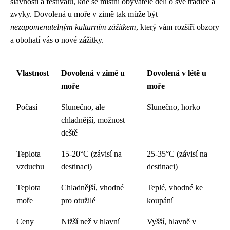
slavností a festivalů, kde se místní obyvatelé dělí o své tradice a
zvyky. Dovolená u moře v zimě tak může být
nezapomenutelným kulturním zážitkem
, který vám rozšíří obzory
a obohatí vás o nové zážitky.
Vlastnost
Dovolená v zimě u
Dovolená v létě u
moře
moře
Počasí
Slunečno, ale
Slunečno, horko
chladnější, možnost
deště
Teplota
15-20°C (závisí na
25-35°C (závisí na
vzduchu
destinaci)
destinaci)
Teplota
Chladnější, vhodné
Teplé, vhodné ke
moře
pro otužilé
koupání
Ceny
Nižší než v hlavní
Vyšší, hlavně v