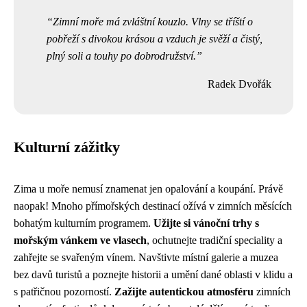
Zimní moře má zvláštní kouzlo. Vlny se tříští o
pobřeží s divokou krásou a vzduch je svěží a čistý,
plný soli a touhy po dobrodružství.
Radek Dvořák
Kulturní zážitky
Zima u moře nemusí znamenat jen opalování a koupání. Právě
naopak! Mnoho přímořských destinací ožívá v zimních měsících
bohatým kulturním programem.
Užijte si vánoční trhy s
mořským vánkem ve vlasech
, ochutnejte tradiční speciality a
zahřejte se svařeným vínem. Navštivte místní galerie a muzea
bez davů turistů a poznejte historii a umění dané oblasti v klidu a
s patřičnou pozorností.
Zažijte autentickou atmosféru
zimních