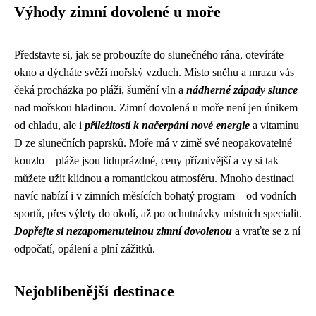
Výhody zimní dovolené u moře
Představte si, jak se probouzíte do slunečného rána, otevíráte
okno a dýcháte svěží mořský vzduch. Místo sněhu a mrazu vás
čeká procházka po pláži, šumění vln a
nádherné západy slunce
nad mořskou hladinou. Zimní dovolená u moře není jen únikem
od chladu, ale i
příležitostí k načerpání nové energie
a vitamínu
D ze slunečních paprsků. Moře má v zimě své neopakovatelné
kouzlo – pláže jsou liduprázdné, ceny příznivější a vy si tak
můžete užít klidnou a romantickou atmosféru. Mnoho destinací
navíc nabízí i v zimních měsících bohatý program – od vodních
sportů, přes výlety do okolí, až po ochutnávky místních specialit.
Dopřejte si nezapomenutelnou zimní dovolenou
a vraťte se z ní
odpočatí, opálení a plní zážitků.
Nejoblíbenější destinace