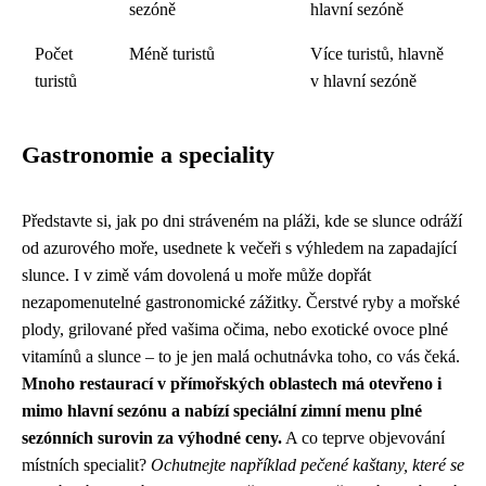
sezóně
hlavní sezóně
Počet
Méně turistů
Více turistů, hlavně
turistů
v hlavní sezóně
Gastronomie a speciality
Představte si, jak po dni stráveném na pláži, kde se slunce odráží
od azurového moře, usednete k večeři s výhledem na zapadající
slunce. I v zimě vám dovolená u moře může dopřát
nezapomenutelné gastronomické zážitky. Čerstvé ryby a mořské
plody, grilované před vašima očima, nebo exotické ovoce plné
vitamínů a slunce – to je jen malá ochutnávka toho, co vás čeká.
Mnoho restaurací v přímořských oblastech má otevřeno i
mimo hlavní sezónu a nabízí speciální zimní menu plné
sezónních surovin za výhodné ceny.
A co teprve objevování
místních specialit?
Ochutnejte například pečené kaštany, které se