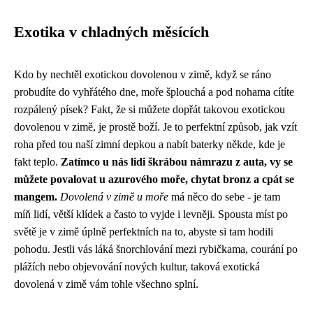
Exotika v chladných měsících
Kdo by nechtěl
exotickou dovolenou v zimě
, když se ráno
probudíte do vyhřátého dne, moře šplouchá a pod nohama cítíte
rozpálený písek? Fakt, že si můžete dopřát takovou exotickou
dovolenou v zimě, je prostě boží. Je to perfektní způsob, jak vzít
roha před tou naší zimní depkou a nabít baterky někde, kde je
fakt teplo.
Zatímco u nás lidi škrábou námrazu z auta, vy se
můžete povalovat u azurového moře, chytat bronz a cpát se
mangem.
Dovolená v zimě u moře
má něco do sebe - je tam
míň lidí, větší klídek a často to vyjde i levněji. Spousta míst po
světě je v zimě úplně perfektních na to, abyste si tam hodili
pohodu. Jestli vás láká šnorchlování mezi rybičkama, courání po
plážích nebo objevování nových kultur, taková exotická
dovolená v zimě vám tohle všechno splní.