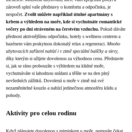
zároveň splní vaše představy o komfortu a odpočinku, je
nespočet.
Zvolit můžete například útulné apartmány s
krbem a výhledem na moře, kde si vychutnáte romantické
večery po dni stráveném na čerstvém vzduchu.
Pokud dáváte
přednost aktivnějšímu odpočinku, hotely s wellness centrem a
bazénem vám poskytnou dokonalý relax a regeneraci.
Mnoho
ubytovacích zařízení nabízí i v zimě speciální balíčky a slevy,
díky kterým si užijete dovolenou za výhodnou cenu. Představte
si, jak se ráno probouzíte s výhledem na klidné moře,
vychutnáváte si lahodnou snídani a těšíte se na den plný
nevšedních zážitků. Dovolená u moře v zimě má své
nezaměnitelné kouzlo a nabízí jedinečnou atmosféru klidu a
pohody.
Aktivity pro celou rodinu
Když plánujete
dovolenou s miminkem u moře
, nemusíte čekat