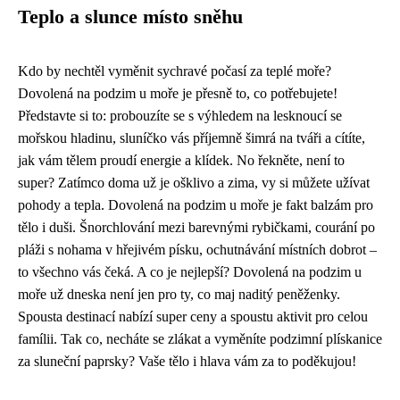
Teplo a slunce místo sněhu
Kdo by nechtěl vyměnit sychravé počasí za teplé moře?
Dovolená na podzim u moře
je přesně to, co potřebujete!
Představte si to: probouzíte se s výhledem na lesknoucí se
mořskou hladinu, sluníčko vás příjemně šimrá na tváři a cítíte,
jak vám tělem proudí energie a klídek. No řekněte, není to
super? Zatímco doma už je ošklivo a zima, vy si můžete užívat
pohody a tepla. Dovolená na podzim u moře je fakt balzám pro
tělo i duši. Šnorchlování mezi barevnými rybičkami, courání po
pláži s nohama v hřejivém písku, ochutnávání místních dobrot –
to všechno vás čeká. A co je nejlepší? Dovolená na podzim u
moře už dneska není jen pro ty, co maj naditý peněženky.
Spousta destinací nabízí super ceny a spoustu aktivit pro celou
famílii. Tak co, necháte se zlákat a vyměníte podzimní plískanice
za sluneční paprsky? Vaše tělo i hlava vám za to poděkujou!