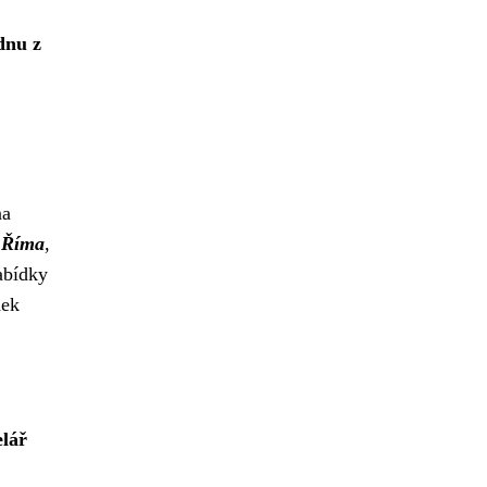
dnu z
na
i
Říma
,
abídky
dek
elář