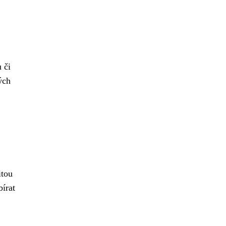
 či
ých
itou
írat