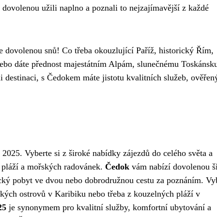
i dovolenou užili naplno a poznali to nejzajímavější z každé
e dovolenou snů! Co třeba okouzlující Paříž, historický Řím,
ebo dáte přednost majestátním Alpám, slunečnému Toskánsku
 destinaci, s Čedokem máte jistotu kvalitních služeb, ověřen
2025. Vyberte si z široké nabídky zájezdů do celého světa a
 pláží a mořských radovánek.
Čedok
vám nabízí dovolenou š
cký pobyt ve dvou nebo dobrodružnou cestu za poznáním. Vyb
ckých ostrovů v Karibiku nebo třeba z kouzelných pláží v
25
je synonymem pro kvalitní služby, komfortní ubytování a