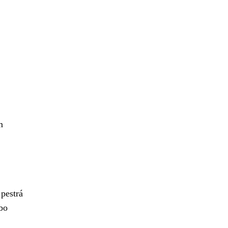
m
 pestrá
ebo