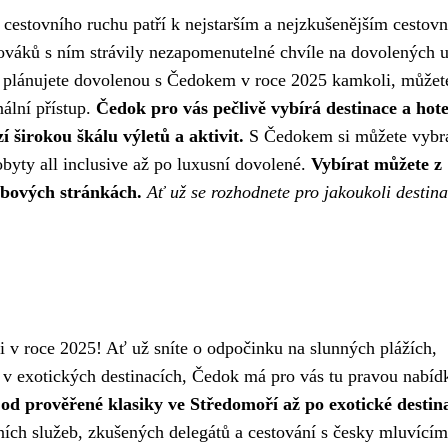
i cestovního ruchu patří k nejstarším a nejzkušenějším cestov
ováků s ním strávily nezapomenutelné chvíle na dovolených 
už plánujete dovolenou s Čedokem v roce 2025 kamkoli, můžet
nální přístup.
Čedok pro vás pečlivě vybírá destinace a hote
 širokou škálu výletů a aktivit.
S Čedokem si můžete vybr
byty all inclusive až po luxusní dovolené.
Vybírat můžete z
ebových stránkách.
Ať už se rozhodnete pro jakoukoli destina
 v roce 2025! Ať už sníte o odpočinku na slunných plážích,
 v exotických destinacích, Čedok má pro vás tu pravou nabíd
, od prověřené klasiky ve Středomoří až po exotické destin
ích služeb, zkušených delegátů a cestování s česky mluvícím