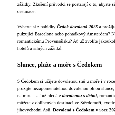
zážitky. Zkušení průvodci se postarají o to, abyste s
destinace.
Vyberte si z nabídky
Čedok dovolená 2025
a prožijt
pulzující Barcelona nebo pohádkový Amsterdam? N
romantickému Provensálsku? Ať už zvolíte jakoukoli
hotelů a silných zážitků.
Slunce, pláže a moře s Čedokem
S Čedokem si užijete dovolenou snů u moře i v roce 
prožijte nezapomenutelnou dovolenou plnou slunce,
na míru – ať už hledáte
dovolenou s dětmi
, romanti
můžete z oblíbených destinací ve Středomoří, exoti
jihovýchodní Asii.
Dovolená s Čedokem v roce 20