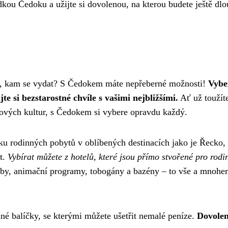
dkou Čedoku a užijte si dovolenou, na kterou budete ještě dl
te, kam se vydat? S Čedokem máte nepřeberné možnosti!
Vyber
e si bezstarostné chvíle s vašimi nejbližšími.
Ať už toužít
nových kultur, s Čedokem si vybere opravdu každý.
dku rodinných pobytů v oblíbených destinacích jako je Řecko,
t.
Vybírat můžete z hotelů, které jsou přímo stvořené pro rodi
by, animační programy, tobogány a bazény – to vše a mnohe
é balíčky, se kterými můžete ušetřit nemalé peníze.
Dovolen