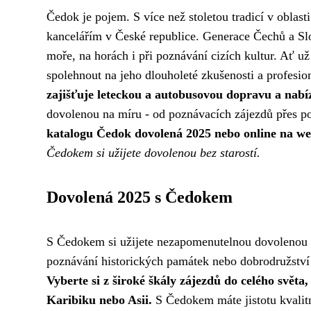
Čedok je pojem. S více než stoletou tradicí v oblast
kancelářím v České republice. Generace Čechů a Sl
moře, na horách i při poznávání cizích kultur. Ať 
spolehnout na jeho dlouholeté zkušenosti a profesio
zajišťuje leteckou a autobusovou dopravu a nabízí
dovolenou na míru - od poznávacích zájezdů přes po
katalogu Čedok dovolená 2025 nebo online na w
Čedokem si užijete dovolenou bez starostí.
Dovolená 2025 s Čedokem
S Čedokem si užijete nezapomenutelnou dovolenou i
poznávání historických památek nebo dobrodružství
Vyberte si z široké škály zájezdů do celého světa
Karibiku nebo Asii.
S Čedokem máte jistotu kvalitn