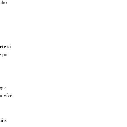
ouho
te si
e po
ny s
m více
á s