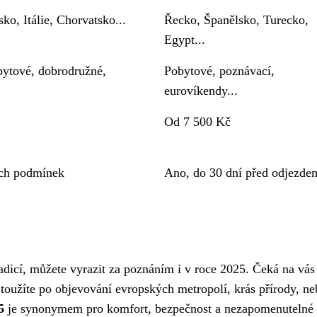
ko, Itálie, Chorvatsko...
Řecko, Španělsko, Turecko,
Egypt...
bytové, dobrodružné,
Pobytové, poznávací,
eurovíkendy...
Od 7 500 Kč
ých podmínek
Ano, do 30 dní před odjezde
adicí, můžete vyrazit za poznáním i v roce 2025. Čeká na vás
toužíte po objevování evropských metropolí, krás přírody, n
5
je synonymem pro komfort, bezpečnost a nezapomenutelné