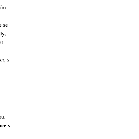
ním
u
e se
ly,
at
ci, s
ku.
ace v