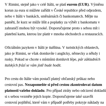
V Rimini, stejně jako v celé Itálii, se platí
eurem (EUR)
. Výměnu
korun za eura si můžete zařídit v České republice před odjezdem,
nebo v Itálii v bankách, směnárnách či bankomatech. Mějte na
paměti, že kurz se může lišit a poplatky za výběr z bankomatu v
zahraničí mohou být vysoké. Doporučujeme proto s sebou mít i
platební kartu, kterou lze platit v mnoha obchodech a restauracích.
Oficiálním jazykem v Itálii je italština. V turistických oblastech,
jako je Rimini, se však domluvíte i anglicky, německy a někdy i
rusky. Pokud se chcete s místními domluvit lépe,
pár základních
italských frází se vám jistě bude hodit
.
Pro cestu do Itálie vám postačí platný občanský průkaz nebo
cestovní pas.
Nezapomeňte si před cestou zkontrolovat datum
platnosti vašeho dokladu
. Pro případ ztráty nebo odcizení dokladů
si s sebou vezměte jejich kopie. Doporučujeme také uzavřít
cestovní pojištění, které vám v případě potřeby pokryje náklady na