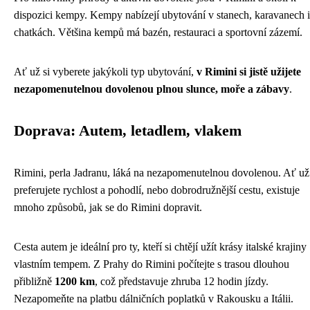
dispozici kempy. Kempy nabízejí ubytování v stanech, karavanech i
chatkách. Většina kempů má bazén, restauraci a sportovní zázemí.
Ať už si vyberete jakýkoli typ ubytování,
v Rimini si jistě užijete
nezapomenutelnou dovolenou plnou slunce, moře a zábavy
.
Doprava: Autem, letadlem, vlakem
Rimini, perla Jadranu, láká na nezapomenutelnou dovolenou. Ať už
preferujete rychlost a pohodlí, nebo dobrodružnější cestu, existuje
mnoho způsobů, jak se do Rimini dopravit.
Cesta autem je ideální pro ty, kteří si chtějí užít krásy italské krajiny
vlastním tempem. Z Prahy do Rimini počítejte s trasou dlouhou
přibližně
1200 km
, což představuje zhruba 12 hodin jízdy.
Nezapomeňte na platbu dálničních poplatků v Rakousku a Itálii.