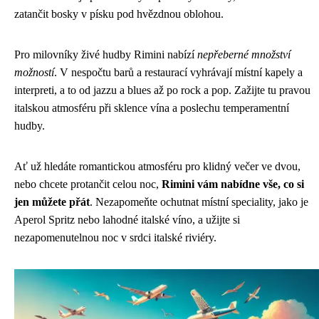
zatančit bosky v písku pod hvězdnou oblohou.
Pro milovníky živé hudby Rimini nabízí
nepřeberné množství
možností
. V nespočtu barů a restaurací vyhrávají místní kapely a
interpreti, a to od jazzu a blues až po rock a pop. Zažijte tu pravou
italskou atmosféru při sklence vína a poslechu temperamentní
hudby.
Ať už hledáte romantickou atmosféru pro klidný večer ve dvou,
nebo chcete protančit celou noc,
Rimini vám nabídne vše, co si
jen můžete přát
. Nezapomeňte ochutnat místní speciality, jako je
Aperol Spritz nebo lahodné italské víno, a užijte si
nezapomenutelnou noc v srdci italské riviéry.