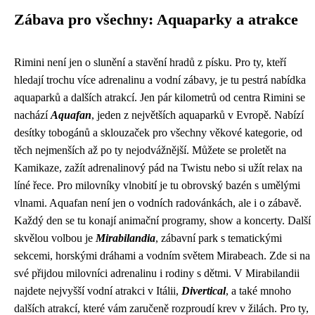
Zábava pro všechny: Aquaparky a atrakce
Rimini není jen o slunění a stavění hradů z písku. Pro ty, kteří
hledají trochu více adrenalinu a vodní zábavy, je tu pestrá nabídka
aquaparků a dalších atrakcí. Jen pár kilometrů od centra Rimini se
nachází
Aquafan
, jeden z největších aquaparků v Evropě. Nabízí
desítky tobogánů a sklouzaček pro všechny věkové kategorie, od
těch nejmenších až po ty nejodvážnější. Můžete se proletět na
Kamikaze, zažít adrenalinový pád na Twistu nebo si užít relax na
líné řece. Pro milovníky vlnobití je tu obrovský bazén s umělými
vlnami. Aquafan není jen o vodních radovánkách, ale i o zábavě.
Každý den se tu konají animační programy, show a koncerty. Další
skvělou volbou je
Mirabilandia
, zábavní park s tematickými
sekcemi, horskými dráhami a vodním světem Mirabeach. Zde si na
své přijdou milovníci adrenalinu i rodiny s dětmi. V Mirabilandii
najdete nejvyšší vodní atrakci v Itálii,
Divertical
, a také mnoho
dalších atrakcí, které vám zaručeně rozproudí krev v žilách. Pro ty,