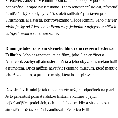
Středověk zanechal v Rimini nesmazatelnou stopu v podobě
honosného Tempio Malatestiano. Tento renesanční skvost, původně
františkánský kostel, byl v 15. století radikálně přestavěn pro
Sigismonda Malatestu, kontroverzního vládce Rimini.
Jeho interiér
zdobí fresky od Piera della Francescy, jednoho z nejvýznamnějších
italských malířů rané renesance.
Rimini je také rodištěm slavného filmového režiséra Federica
Felliniho.
Jeho nezapomenutelné filmy, jako Sladký život a
Amarcord, zachycují atmosféru města a jeho obyvatel s melancholií
a humorem. Dnes můžete navštívit Felliniho muzeum, které mapuje
jeho život a dílo, a projít se místy, která ho inspirovala.
Dovolená v Rimini je tak mnohem víc než jen odpočinek na pláži.
Je to příležitost poznat italskou historii a kulturu v jejich
nejkrásnějších podobách, ochutnat lahodné jídlo a víno a nasát
atmosféru města, které si zamiloval i Federico Fellini.