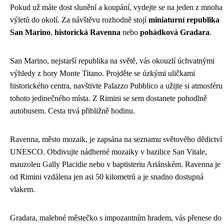
Pokud už máte dost slunění a koupání, vydejte se na jeden z mnoha
výletů do okolí. Za návštěvu rozhodně stojí
miniaturní republika
San Marino
,
historická Ravenna
nebo
pohádková Gradara
.
San Marino, nejstarší republika na světě, vás okouzlí úchvatnými
výhledy z hory Monte Titano. Projděte se úzkými uličkami
historického centra, navštivte Palazzo Pubblico a užijte si atmosféru
tohoto jedinečného místa. Z Rimini se sem dostanete pohodlně
autobusem. Cesta trvá přibližně hodinu.
Ravenna, město mozaik, je zapsána na seznamu světového dědictví
UNESCO. Obdivujte nádherné mozaiky v bazilice San Vitale,
mauzoleu Gally Placidie nebo v baptisteriu Ariánském. Ravenna je
od Rimini vzdálena jen asi 50 kilometrů a je snadno dostupná
vlakem.
Gradara, malebné městečko s impozantním hradem, vás přenese do