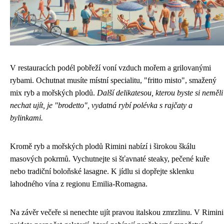
V restauracích podél pobřeží voní vzduch mořem a grilovanými
rybami. Ochutnat musíte místní specialitu, "fritto misto", smažený
mix ryb a mořských plodů.
Další delikatesou, kterou byste si neměli
nechat ujít, je "brodetto", vydatná rybí polévka s rajčaty a
bylinkami.
Kromě ryb a mořských plodů Rimini nabízí i širokou škálu
masových pokrmů. Vychutnejte si šťavnaté steaky, pečené kuře
nebo tradiční boloňské lasagne. K jídlu si dopřejte sklenku
lahodného vína z regionu Emilia-Romagna.
Na závěr večeře si nenechte ujít pravou italskou zmrzlinu. V Rimini