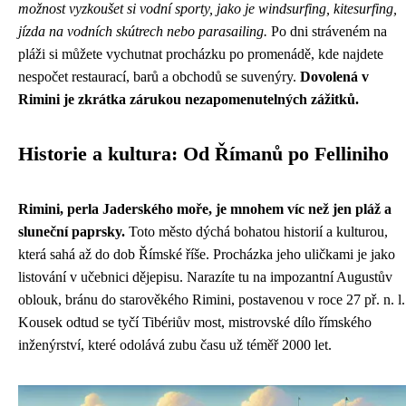
možnost vyzkoušet si vodní sporty, jako je windsurfing, kitesurfing,
jízda na vodních skútrech nebo parasailing.
Po dni stráveném na
pláži si můžete vychutnat procházku po promenádě, kde najdete
nespočet restaurací, barů a obchodů se suvenýry.
Dovolená v
Rimini je zkrátka zárukou nezapomenutelných zážitků.
Historie a kultura: Od Římanů po Felliniho
Rimini, perla Jaderského moře, je mnohem víc než jen pláž a
sluneční paprsky.
Toto město dýchá bohatou historií a kulturou,
která sahá až do dob Římské říše. Procházka jeho uličkami je jako
listování v učebnici dějepisu. Narazíte tu na impozantní Augustův
oblouk, bránu do starověkého Rimini, postavenou v roce 27 př. n. l.
Kousek odtud se tyčí Tibériův most, mistrovské dílo římského
inženýrství, které odolává zubu času už téměř 2000 let.