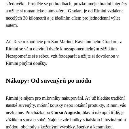
středověku. Projděte se po hradbách, prozkoumejte hradní interiéry
a užijte si romantickou atmosféru. Gradara je od Rimini vzdálena
necelých 30 kilometrů a je ideálním cílem pro jednodenní výlet
autem.
Ať už se rozhodnete pro San Marino, Ravennu nebo Gradaru, z
Rimini se vám otevírají dveře k nezapomenutelným zážitkům.
Nezapomeňte si s sebou vzít fotoaparát a užijte si dovolenou v
Rimini plnými doušky.
Nákupy: Od suvenýrů po módu
Rimini je rájem pro milovníky nakupování. Ať už hledáte tradiční
italské suvenýry, módní kousky nebo lokální produkty, Rimini vás
nezklame. Procházka po
Corso Augusto
, hlavní nákupní třídě, je
zážitkem sama o sobě. Najdete zde butiky s italskou i mezinárodní
módou, obchody s koženými výrobky, šperky a keramikou.