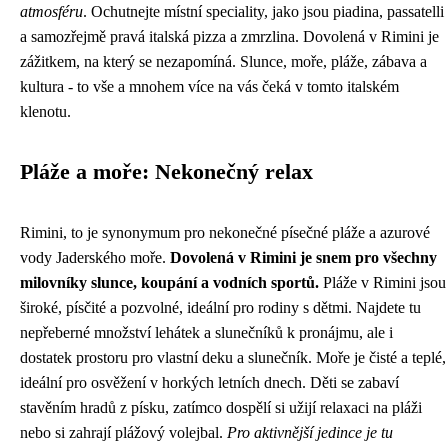
atmosféru
. Ochutnejte místní speciality, jako jsou piadina, passatelli
a samozřejmě pravá italská pizza a zmrzlina. Dovolená v Rimini je
zážitkem, na který se nezapomíná. Slunce, moře, pláže, zábava a
kultura - to vše a mnohem více na vás čeká v tomto italském
klenotu.
Pláže a moře: Nekonečný relax
Rimini, to je synonymum pro nekonečné písečné pláže a azurové
vody Jaderského moře.
Dovolená v Rimini je snem pro všechny
milovníky slunce, koupání a vodních sportů.
Pláže v Rimini jsou
široké, písčité a pozvolné, ideální pro rodiny s dětmi. Najdete tu
nepřeberné množství lehátek a slunečníků k pronájmu, ale i
dostatek prostoru pro vlastní deku a slunečník. Moře je čisté a teplé,
ideální pro osvěžení v horkých letních dnech. Děti se zabaví
stavěním hradů z písku, zatímco dospělí si užijí relaxaci na pláži
nebo si zahrají plážový volejbal.
Pro aktivnější jedince je tu