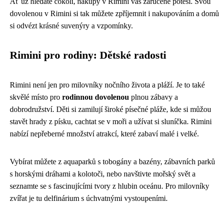
Ať už hledáte cokoli, nákupy v Rimini vás zaručeně potěší. Svou
dovolenou v Rimini si tak můžete zpříjemnit i nakupováním a domů
si odvézt krásné suvenýry a vzpomínky.
Rimini pro rodiny: Dětské radosti
Rimini není jen pro milovníky nočního života a pláží. Je to také
skvělé místo pro
rodinnou dovolenou
plnou zábavy a
dobrodružství. Děti si zamilují široké písečné pláže, kde si můžou
stavět hrady z písku, cachtat se v moři a užívat si sluníčka. Rimini
nabízí nepřeberné množství atrakcí, které zabaví malé i velké.
Vybírat můžete z aquaparků s tobogány a bazény, zábavních parků
s horskými dráhami a kolotoči, nebo navštivte mořský svět a
seznamte se s fascinujícími tvory z hlubin oceánu. Pro milovníky
zvířat je tu delfinárium s úchvatnými vystoupeními.