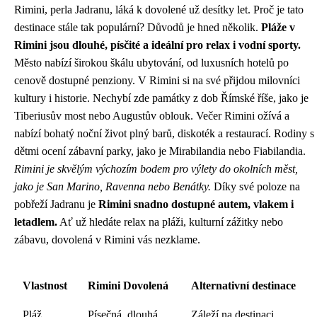
Rimini, perla Jadranu, láká k dovolené už desítky let. Proč je tato
destinace stále tak populární? Důvodů je hned několik.
Pláže v
Rimini jsou dlouhé, písčité a ideální pro relax i vodní sporty.
Město nabízí širokou škálu ubytování, od luxusních hotelů po
cenově dostupné penziony. V Rimini si na své přijdou milovníci
kultury i historie. Nechybí zde památky z dob Římské říše, jako je
Tiberiusův most nebo Augustův oblouk. Večer Rimini ožívá a
nabízí bohatý noční život plný barů, diskoték a restaurací. Rodiny s
dětmi ocení zábavní parky, jako je Mirabilandia nebo Fiabilandia.
Rimini je skvělým výchozím bodem pro výlety do okolních měst,
jako je San Marino, Ravenna nebo Benátky.
Díky své poloze na
pobřeží Jadranu je
Rimini snadno dostupné autem, vlakem i
letadlem.
Ať už hledáte relax na pláži, kulturní zážitky nebo
zábavu, dovolená v Rimini vás nezklame.
Vlastnost
Rimini Dovolená
Alternativní destinace
Pláž
Písečná, dlouhá
Záleží na destinaci