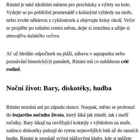
Rimini je také ideálním místem pro procházky a výlety na kole.
Vydejte se po pobřežní promenádě s krásnými výhledy na moře,
nebo zvolte některou z cyklostezek a objevujte krásy okolí. Večer
se projděte po rušném centru města, dejte si zmrzlinu a užijte si
atmosféru italského večera
.
Ať už hledáte odpočinek na pláži, zábavu v aquaparku nebo
poznávání historických památek, Rimini má co nabídnout
celé
rodině
.
Noční život: Bary, diskotéky, hudba
Rimini neusíná ani po západu slunce. Naopak, město se probouzí
do
bujarého nočního života
, který láká jak mladé, tak i starší
ročníky. Bary lákají na osvěžující koktejly s výhledem na moře,
zatímco diskotéky pulzují do rytmu nejnovějších hitů až do ranních
hodin. Rimini je proslulé svými plážovými kluby, kde si můžete