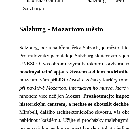
Historické centrum
Salzburg
1996
Salzburgu
Salzburg - Mozartovo město
Salzburg, perla na břehu řeky Salzach, je město, kte
Pro milovníky památek je Salzburg skutečným rájem
UNESCO, vás ohromí svými barokními stavbami, r
neodmyslitelně spjat s životem a dílem hudební
muzeum, vám přiblíží dětství a začátky kariéry toh
při návštěvě Mozartea, interaktivního muzea, které 
mnohem více než jen Mozart.
Prozkoumejte impoza
historickým centrem, a nechte se okouzlit dechbe
Mirabell, dalšího architektonického skvostu, vás ok
nabídnout každému. Užijte si procházky malebnými u
restauracích a nechte se unést kouzlem tohoto jedin