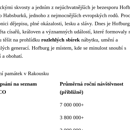
ckými skvosty a jedním z nejúchvatnějších je bezesporu Hofb
ídlo Habsburků, jednoho z nejmocnějších evropských rodů. Pro
nici dějepisu, plné okázalosti, lesku a slávy. Dnes je Hofburg
věta císařů, královen a významných událostí, které formovaly 
 těšit na prohlídku
rozlehlých sbírek
nábytku, umění a
ulých generací. Hofburg je místem, kde se minulost snoubí s
 a obohatí.
ní památek v Rakousku
psání na seznam
Průměrná roční návštěvnost
CO
(přibližně)
7 000 000+
3 800 000+