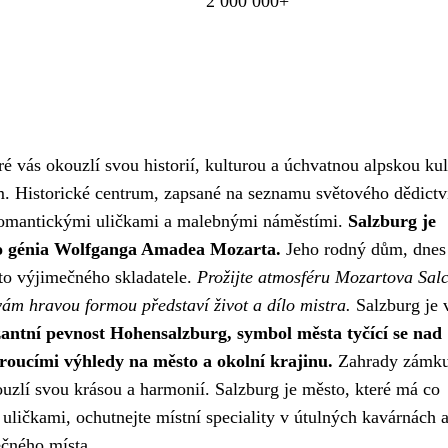
2 000 000+
ré vás okouzlí svou historií, kulturou a úchvatnou alpskou kul
. Historické centrum, zapsané na seznamu světového dědictv
omantickými uličkami a malebnými náměstími.
Salzburg je
ho génia Wolfganga Amadea Mozarta.
Jeho rodný dům, dnes
oto výjimečného skladatele.
Prožijte atmosféru Mozartova Sal
vám hravou formou představí život a dílo mistra.
Salzburg je 
ntní pevnost Hohensalzburg, symbol města tyčící se nad
roucími výhledy na město a okolní krajinu.
Zahrady zámk
ouzlí svou krásou a harmonií. Salzburg je město, které má co
ličkami, ochutnejte místní speciality v útulných kavárnách 
ečného místa.