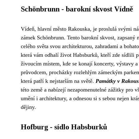
Schönbrunn - barokní skvost Vídně
Vídeň, hlavní město Rakouska, je proslulá svými n
zámek Schönbrunn. Tento barokní skvost, zapsaný 
celého světa svou architekturou, zahradami a bohat
která vám odhalí život Habsburků, kteří zde sídlili p
živoucím místem, kde se konají koncerty, výstavy a 
průvodcem, procházky rozlehlým zámeckým parkem s
která patří k nejstarším na světě.
Památky v Rakou
této země a nabízejí nezapomenutelné zážitky pro vš
umění i architektury, a odnesou si s sebou nejen kr
dějiny.
Hofburg - sídlo Habsburků