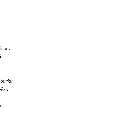
isou.
í
cburku
však
u
a