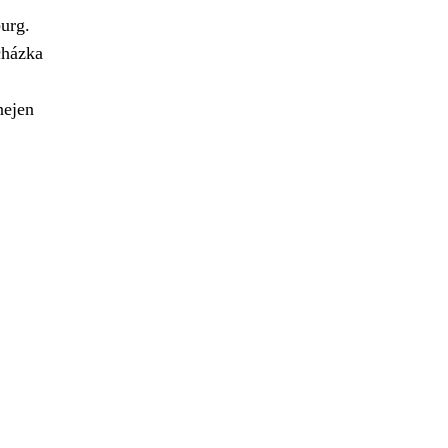
urg.
cházka
nejen