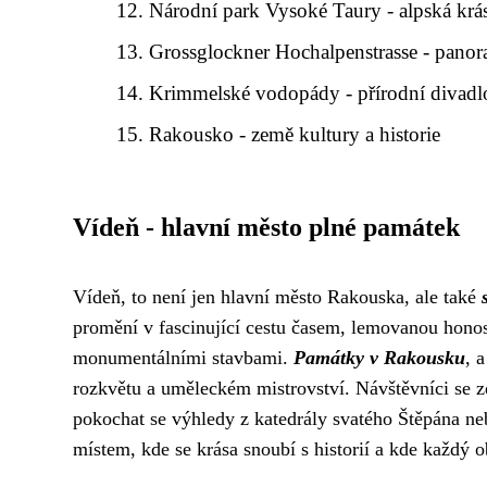
Národní park Vysoké Taury - alpská krá
Grossglockner Hochalpenstrasse - panora
Krimmelské vodopády - přírodní divadl
Rakousko - země kultury a historie
Vídeň - hlavní město plné památek
Vídeň, to není jen hlavní město Rakouska, ale také
promění v fascinující cestu časem, lemovanou hono
monumentálními stavbami.
Památky v Rakousku
, 
rozkvětu a uměleckém mistrovství. Návštěvníci se 
pokochat se výhledy z katedrály svatého Štěpána ne
místem, kde se krása snoubí s historií a kde každý o