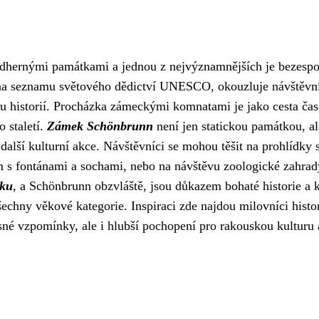
ádhernými památkami a jednou z nejvýznamnějších je bezesp
na seznamu světového dědictví UNESCO, okouzluje návštěvn
ou historií. Procházka zámeckými komnatami je jako cesta ča
o staletí.
Zámek Schönbrunn
není jen statickou památkou, al
další kulturní akce. Návštěvníci se mohou těšit na prohlídky 
 fontánami a sochami, nebo na návštěvu zoologické zahrad
sku
, a Schönbrunn obzvláště, jsou důkazem bohaté historie a 
echny věkové kategorie. Inspiraci zde najdou milovníci histor
ásné vzpomínky, ale i hlubší pochopení pro rakouskou kulturu 