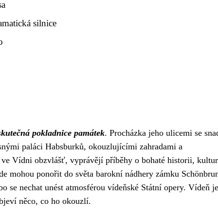
sa
matická silnice
o
skutečná pokladnice památek
. Procházka jeho ulicemi se sn
snými paláci Habsburků, okouzlujícími zahradami a
a ve Vídni obzvlášť, vyprávějí příběhy o bohaté historii, kultu
zde mohou ponořit do světa barokní nádhery zámku Schönbru
bo se nechat unést atmosférou vídeňské Státní opery. Vídeň j
bjeví něco, co ho okouzlí.