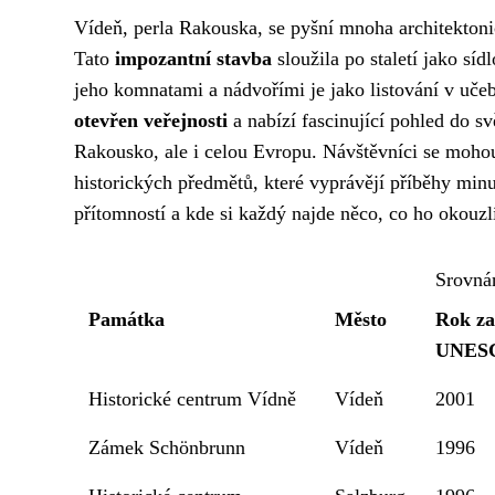
Vídeň, perla Rakouska, se pyšní mnoha architektoni
Tato
impozantní stavba
sloužila po staletí jako s
jeho komnatami a nádvořími je jako listování v učeb
otevřen veřejnosti
a nabízí fascinující pohled do s
Rakousko, ale i celou Evropu. Návštěvníci se mohou
historických předmětů, které vyprávějí příběhy min
přítomností a kde si každý najde něco, co ho okouzlí
Srovná
Památka
Město
Rok za
UNES
Historické centrum Vídně
Vídeň
2001
Zámek Schönbrunn
Vídeň
1996