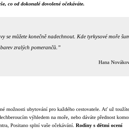
še, co od dokonalé dovolené očekáváte.
 a vy se můžete konečně nadechnout. Kde tyrkysové moře šu
 barev zralých pomerančů.
Hana Nováko
rné možnosti ubytování pro každého cestovatele. Ať už toužít
dechberoucím výhledem na moře, nebo dáváte přednost komor
ntra, Positano splní vaše očekávání.
Rodiny s dětmi ocení