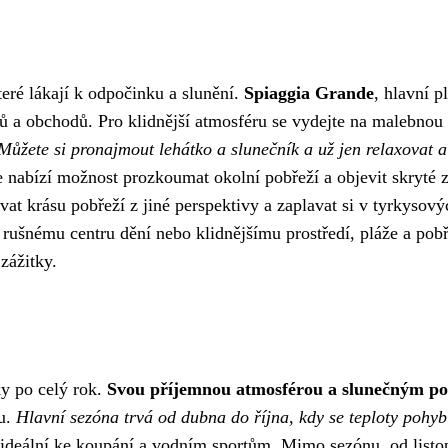
teré lákají k odpočinku a slunění.
Spiaggia Grande
, hlavní p
rů a obchodů. Pro klidnější atmosféru se vydejte na malebnou
Můžete si pronajmout lehátko a slunečník a už jen relaxovat a
 nabízí možnost prozkoumat okolní pobřeží a objevit skryté 
t krásu pobřeží z jiné perspektivy a zaplavat si v tyrkysový
ušnému centru dění nebo klidnějšímu prostředí, pláže a pobř
zážitky.
ky po celý rok.
Svou příjemnou atmosférou a slunečným p
ou.
Hlavní sezóna trvá od dubna do října, kdy se teploty pohyb
ideální ke koupání a vodním sportům. Mimo sezónu, od listo