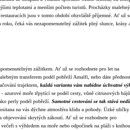
nějšími teplotami a menším počtem turistů. Procházky malebn
 restauracích jsou v tomto období obzvláště příjemné. Ať už s
 roku, čeká vás nezapomenutelný zážitek plný slunce, krásy 
apomenutelným zážitkem. Ať už se rozhodnete pro let na
alebným transferem podél pobřeží Amalfi, nebo dáte přednos
račování trajektem,
každá varianta vám nabídne úchvatné vý
 - azurové moře třpytící se podél cesty, vůně citrusových hájů
jako perly podél pobřeží.
Samotné cestování se tak stává ned
ositana na vás dýchne atmosféra klidu a pohody. Úzké uličky
objevování skrytých zákoutí. Ať už se rozhodnete pro
 večeři s výhledem na moře nebo odpočinek na pláži s knihou