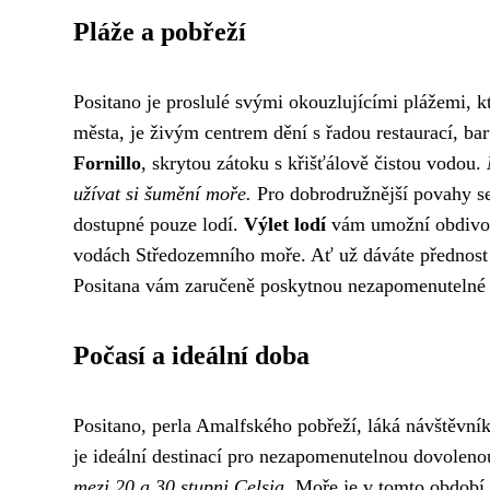
Pláže a pobřeží
Positano je proslulé svými okouzlujícími plážemi, k
města, je živým centrem dění s řadou restaurací, ba
Fornillo
, skrytou zátoku s křišťálově čistou vodou.
užívat si šumění moře.
Pro dobrodružnější povahy se
dostupné pouze lodí.
Výlet lodí
vám umožní obdivova
vodách Středozemního moře. Ať už dáváte přednost r
Positana vám zaručeně poskytnou nezapomenutelné 
Počasí a ideální doba
Positano, perla Amalfského pobřeží, láká návštěvní
je ideální destinací pro nezapomenutelnou dovolen
mezi 20 a 30 stupni Celsia.
Moře je v tomto období 