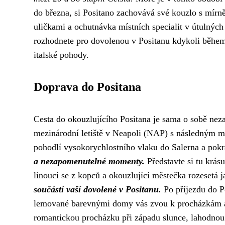
do března, si Positano zachovává své kouzlo s mír
uličkami a ochutnávka místních specialit v útulných
rozhodnete pro dovolenou v Positanu kdykoli během
italské pohody.
Doprava do Positana
Cesta do okouzlujícího Positana je sama o sobě nez
mezinárodní letiště v Neapoli (NAP) s následným m
pohodlí vysokorychlostního vlaku do Salerna a pok
a nezapomenutelné momenty.
Představte si tu krásu
linoucí se z kopců a okouzlující městečka rozesetá 
součástí vaší dovolené v Positanu.
Po příjezdu do P
lemované barevnými domy vás zvou k procházkám a 
romantickou procházku při západu slunce, lahodnou