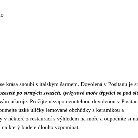
ko
 se krása snoubí s italským šarmem. Dovolená v Positanu je 
eseté po strmých svazích, tyrkysové moře třpytící se pod s
 vám učaruje. Prožijte nezapomenutelnou dovolenou v Positan
koumejte úzké uličky lemované obchůdky s keramikou a
ty v některé z restaurací s výhledem na moře a odpočiňte si na
 na který budete dlouho vzpomínat.