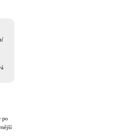
mí
vá
e po
nější