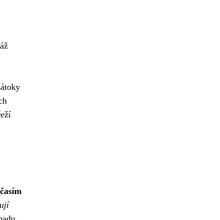
láž
zátoky
ch
eží
očasím
ují
padu