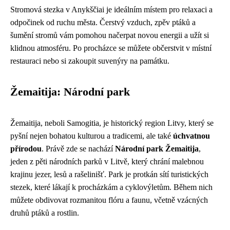
Stromová stezka v Anykščiai je ideálním místem pro relaxaci a
odpočinek od ruchu města. Čerstvý vzduch, zpěv ptáků a
šumění stromů vám pomohou načerpat novou energii a užít si
klidnou atmosféru. Po procházce se můžete občerstvit v místní
restauraci nebo si zakoupit suvenýry na památku.
Žemaitija: Národní park
Žemaitija, neboli Samogitia, je historický region Litvy, který se
pyšní nejen bohatou kulturou a tradicemi, ale také
úchvatnou
přírodou
. Právě zde se nachází
Národní park Žemaitija
,
jeden z pěti národních parků v Litvě, který chrání malebnou
krajinu jezer, lesů a rašelinišť. Park je protkán sítí turistických
stezek, které lákají k procházkám a cyklovýletům. Během nich
můžete obdivovat rozmanitou flóru a faunu, včetně vzácných
druhů ptáků a rostlin.