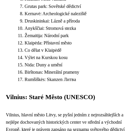
Grutas park: Sovětské dědictví
Kernavė: Archeologické naleziště
Druskininkai: Lázně a příroda
Anykščiai: Stromová stezka
Žemaitija: Národní park
Klaipėda: Přístavní město
Co dělat v Klaipėdě
Výlet na Kurskou kosu
Nida: Duny a umění
Birštonas: Minerální prameny
Rumšiškės: Skanzen Литва
Vilnius: Staré Město (UNESCO)
Vilnius, hlavní město Litvy, se pyšní jedním z nejrozsáhlejších a
nejlépe dochovaných historických center ve střední a východní
Evropě, které je právem zapsáno na seznamu světového dědictví