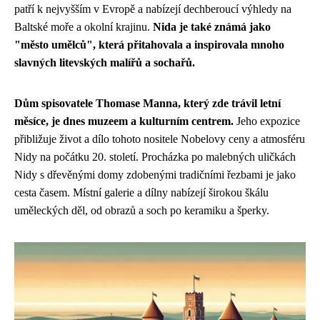
patří k nejvyšším v Evropě a nabízejí dechberoucí výhledy na
Baltské moře a okolní krajinu.
Nida je také známá jako
"město umělců", která přitahovala a inspirovala mnoho
slavných litevských malířů a sochařů.
Dům spisovatele Thomase Manna, který zde trávil letní
měsíce, je dnes muzeem a kulturním centrem.
Jeho expozice
přibližuje život a dílo tohoto nositele Nobelovy ceny a atmosféru
Nidy na počátku 20. století. Procházka po malebných uličkách
Nidy s dřevěnými domy zdobenými tradičními řezbami je jako
cesta časem. Místní galerie a dílny nabízejí širokou škálu
uměleckých děl, od obrazů a soch po keramiku a šperky.