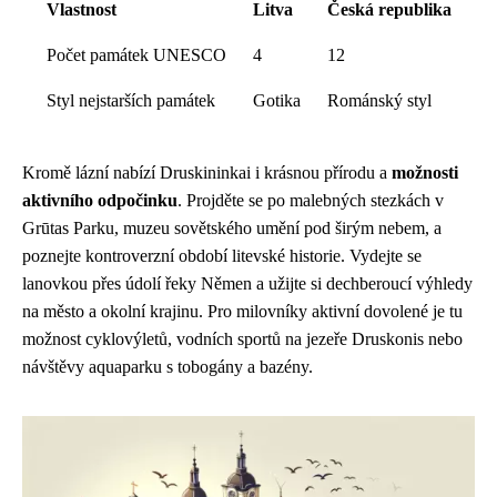
Vlastnost
Litva
Česká republika
Počet památek UNESCO
4
12
Styl nejstarších památek
Gotika
Románský styl
Kromě lázní nabízí Druskininkai i krásnou přírodu a
možnosti
aktivního odpočinku
. Projděte se po malebných stezkách v
Grūtas Parku, muzeu sovětského umění pod širým nebem, a
poznejte kontroverzní období litevské historie. Vydejte se
lanovkou přes údolí řeky Němen a užijte si dechberoucí výhledy
na město a okolní krajinu. Pro milovníky aktivní dovolené je tu
možnost cyklovýletů, vodních sportů na jezeře Druskonis nebo
návštěvy aquaparku s tobogány a bazény.