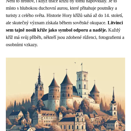
Není to hřbitov, i když tisíce křížů by tomu napovídaly. Je to
místo s hlubokou duchovní aurou, které přitahuje poutníky a
turisty z celého světa. Historie Hory křížů sahá až do 14. století,
ale skutečný význam získala během sovětské okupace.
Litvinci
sem tajně nosili kříže jako symbol odporu a naděje.
Každý
kříž má svůj příběh, někteří jsou zdobené růženci, fotografiemi a
osobními vzkazy.