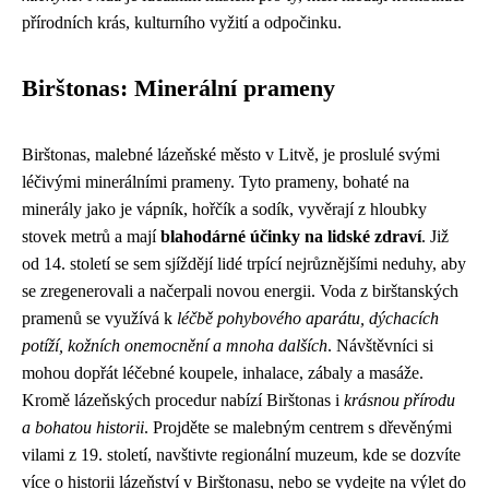
přírodních krás, kulturního vyžití a odpočinku.
Birštonas: Minerální prameny
Birštonas, malebné lázeňské město v Litvě, je proslulé svými
léčivými minerálními prameny. Tyto prameny, bohaté na
minerály jako je vápník, hořčík a sodík, vyvěrají z hloubky
stovek metrů a mají
blahodárné účinky na lidské zdraví
. Již
od 14. století se sem sjíždějí lidé trpící nejrůznějšími neduhy, aby
se zregenerovali a načerpali novou energii. Voda z birštanských
pramenů se využívá k
léčbě pohybového aparátu, dýchacích
potíží, kožních onemocnění a mnoha dalších
. Návštěvníci si
mohou dopřát léčebné koupele, inhalace, zábaly a masáže.
Kromě lázeňských procedur nabízí Birštonas i
krásnou přírodu
a bohatou historii
. Projděte se malebným centrem s dřevěnými
vilami z 19. století, navštivte regionální muzeum, kde se dozvíte
více o historii lázeňství v Birštonasu, nebo se vydejte na výlet do