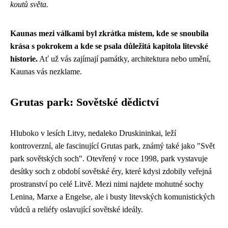
koutů světa.
Kaunas mezi válkami byl zkrátka místem, kde se snoubila
krása s pokrokem a kde se psala důležitá kapitola litevské
historie.
Ať už vás zajímají památky, architektura nebo umění,
Kaunas vás nezklame.
Grutas park: Sovětské dědictví
Hluboko v lesích Litvy, nedaleko Druskininkai, leží
kontroverzní, ale fascinující Grutas park, známý také jako "Svět
park sovětských soch". Otevřený v roce 1998, park vystavuje
desítky soch z období sovětské éry, které kdysi zdobily veřejná
prostranství po celé Litvě. Mezi nimi najdete mohutné sochy
Lenina, Marxe a Engelse, ale i busty litevských komunistických
vůdců a reliéfy oslavující sovětské ideály.