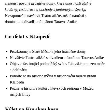
zrekonstruované hrázděné domy, které dnes hostí útulné
kavárny, restaurace a obchody s jantarovými šperky.
Nezapomeňte navštívit Teatro aikštė, rušné náměstí s
dominantou divadla a fontánou Taravos Anike.
Co dělat v Klaipėdě
Prozkoumejte Staré Město a jeho hrázděné domy
Navštivte Teatro aikštė s divadlem a fontánou Taravos Anike
Objevte fascinující podmořský svět v Litevském muzeu moře
a delfináriu
Ponořte se do historie města v historickém muzeu hradu
Klaipėda
Poznejte historii a kulturu litevských regionů v Muzeu
malých Litvy
Výlet na Kurskou kosu