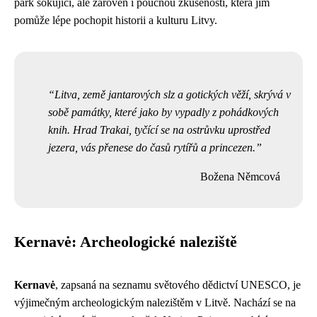
park šokující, ale zároveň i poučnou zkušeností, která jim
pomůže lépe pochopit historii a kulturu Litvy.
Litva, země jantarových slz a gotických věží, skrývá v
sobě památky, které jako by vypadly z pohádkových
knih. Hrad Trakai, tyčící se na ostrůvku uprostřed
jezera, vás přenese do časů rytířů a princezen.
Božena Němcová
Kernavė: Archeologické naleziště
Kernavė
, zapsaná na seznamu světového dědictví UNESCO, je
výjimečným archeologickým nalezištěm v Litvě. Nachází se na