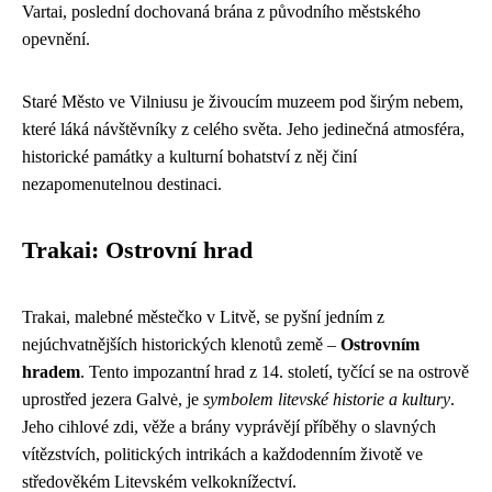
Vartai, poslední dochovaná brána z původního městského
opevnění.
Staré Město ve Vilniusu je živoucím muzeem pod širým nebem,
které láká návštěvníky z celého světa. Jeho jedinečná atmosféra,
historické památky a kulturní bohatství z něj činí
nezapomenutelnou destinaci.
Trakai: Ostrovní hrad
Trakai, malebné městečko v Litvě, se pyšní jedním z
nejúchvatnějších historických klenotů země –
Ostrovním
hradem
. Tento impozantní hrad z 14. století, tyčící se na ostrově
uprostřed jezera Galvė, je
symbolem litevské historie a kultury
.
Jeho cihlové zdi, věže a brány vyprávějí příběhy o slavných
vítězstvích, politických intrikách a každodenním životě ve
středověkém Litevském velkoknížectví.