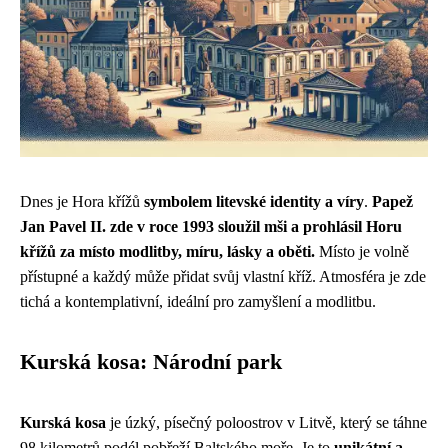
Dnes je Hora křížů
symbolem litevské identity a víry
.
Papež
Jan Pavel II. zde v roce 1993 sloužil mši a prohlásil Horu
křížů za místo modlitby, míru, lásky a oběti.
Místo je volně
přístupné a každý může přidat svůj vlastní kříž. Atmosféra je zde
tichá a kontemplativní, ideální pro zamyšlení a modlitbu.
Kurská kosa: Národní park
Kurská kosa
je úzký, písečný poloostrov v Litvě, který se táhne
98 kilometrů podél pobřeží Baltského moře. Je to
unikátní a