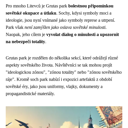
Pro mnoho Litevců je Grutas park
bolestnou připomínkou
sovětské okupace a útlaku
. Sochy, kdysi symboly moci a
ideologie, jsou nyní vnímané jako symboly represe a utrpení.
Park však
není zamýšlen jako oslava sovětské minulosti
.
Naopak, jeho cílem je
vyvolat dialog o minulosti a upozornit
na nebezpečí totality
.
Grutas park je rozdělen do několika sekcí, které odrážejí různé
aspekty sovětského života. Návštěvníci se tak mohou projít
"ideologickou zónou", "zónou totality" nebo "zónou sovětského
ráje". Kromě soch park nabízí i expozici artefaktů z období
sovětské éry, jako jsou uniformy, vlajky, dokumenty a
propagandistické materiály.