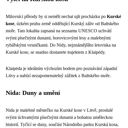
Milovníci přírody by si neměli nechat ujít procházku po
Kurské
kose
, úzkém pruhu země oddělující Kurský záliv od Baltského
moře. Tato lokalita zapsaná na seznamu UNESCO uchvátí
svými písečnými dunami, borovicovými lesy a malebnými
rybářskými vesničkami. Do Nidy, nejznámějšího letoviska na
Kurské kose, se snadno dostanete trajektem z Klaipėdy.
Klaipėda je ideálním výchozím bodem pro poznávání západní
Litvy a nabízí nezapomenutelný zážitek z Baltského moře.
Nida: Duny a umění
Nida je malebné městečko na Kurské kose v Litvě, proslulé
svými úchvatnými písečnými dunami a bohatou uměleckou
historií. Tyčící se duny, součást Národního parku Kurská kosa,