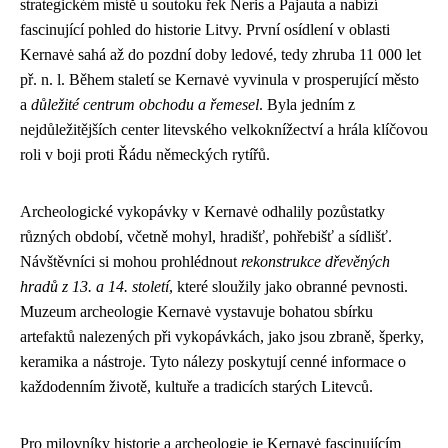
strategickém místě u soutoku řek Neris a Pajauta a nabízí
fascinující pohled do historie Litvy. První osídlení v oblasti
Kernavė sahá až do pozdní doby ledové, tedy zhruba 11 000 let
př. n. l. Během staletí se Kernavė vyvinula v prosperující město
a
důležité centrum obchodu a řemesel
. Byla jedním z
nejdůležitějších center litevského velkoknížectví a hrála klíčovou
roli v boji proti Řádu německých rytířů.
Archeologické vykopávky v Kernavė odhalily pozůstatky
různých období, včetně mohyl, hradišť, pohřebišť a sídlišť.
Návštěvníci si mohou prohlédnout
rekonstrukce dřevěných
hradů z 13. a 14. století
, které sloužily jako obranné pevnosti.
Muzeum archeologie Kernavė vystavuje bohatou sbírku
artefaktů nalezených při vykopávkách, jako jsou zbraně, šperky,
keramika a nástroje. Tyto nálezy poskytují cenné informace o
každodenním životě, kultuře a tradicích starých Litevců.
Pro milovníky historie a archeologie je Kernavė fascinujícím