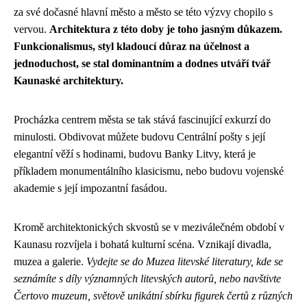
za své dočasné hlavní město a město se této výzvy chopilo s
vervou.
Architektura z této doby je toho jasným důkazem.
Funkcionalismus, styl kladoucí důraz na účelnost a
jednoduchost, se stal dominantním a dodnes utváří tvář
Kaunaské architektury.
Procházka centrem města se tak stává fascinující exkurzí do
minulosti. Obdivovat můžete budovu Centrální pošty s její
elegantní věží s hodinami, budovu Banky Litvy, která je
příkladem monumentálního klasicismu, nebo budovu vojenské
akademie s její impozantní fasádou.
Kromě architektonických skvostů se v meziválečném období v
Kaunasu rozvíjela i bohatá kulturní scéna. Vznikají divadla,
muzea a galerie.
Vydejte se do Muzea litevské literatury, kde se
seznámíte s díly významných litevských autorů, nebo navštivte
Čertovo muzeum, světově unikátní sbírku figurek čertů z různých