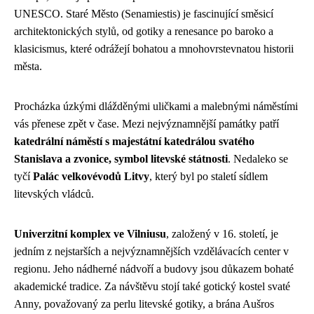
UNESCO. Staré Město (Senamiestis) je fascinující směsicí
architektonických stylů, od gotiky a renesance po baroko a
klasicismus, které odrážejí bohatou a mnohovrstevnatou historii
města.
Procházka úzkými dlážděnými uličkami a malebnými náměstími
vás přenese zpět v čase. Mezi nejvýznamnější památky patří
katedrální náměstí s majestátní katedrálou svatého
Stanislava a zvonice, symbol litevské státnosti
. Nedaleko se
tyčí
Palác velkovévodů Litvy
, který byl po staletí sídlem
litevských vládců.
Univerzitní komplex ve Vilniusu
, založený v 16. století, je
jedním z nejstarších a nejvýznamnějších vzdělávacích center v
regionu. Jeho nádherné nádvoří a budovy jsou důkazem bohaté
akademické tradice. Za návštěvu stojí také gotický kostel svaté
Anny, považovaný za perlu litevské gotiky, a brána Aušros