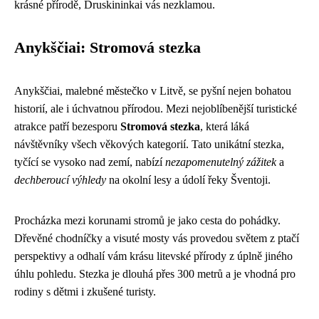
krásné přírodě, Druskininkai vás nezklamou.
Anykščiai: Stromová stezka
Anykščiai, malebné městečko v Litvě, se pyšní nejen bohatou
historií, ale i úchvatnou přírodou. Mezi nejoblíbenější turistické
atrakce patří bezesporu
Stromová stezka
, která láká
návštěvníky všech věkových kategorií. Tato unikátní stezka,
tyčící se vysoko nad zemí, nabízí
nezapomenutelný zážitek
a
dechberoucí výhledy
na okolní lesy a údolí řeky Šventoji.
Procházka mezi korunami stromů je jako cesta do pohádky.
Dřevěné chodníčky a visuté mosty vás provedou světem z ptačí
perspektivy a odhalí vám krásu litevské přírody z úplně jiného
úhlu pohledu. Stezka je dlouhá přes 300 metrů a je vhodná pro
rodiny s dětmi i zkušené turisty.