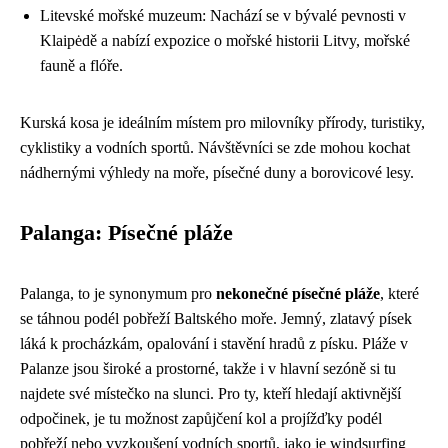
Litevské mořské muzeum: Nachází se v bývalé pevnosti v
Klaipėdě a nabízí expozice o mořské historii Litvy, mořské
fauně a flóře.
Kurská kosa je ideálním místem pro milovníky přírody, turistiky,
cyklistiky a vodních sportů. Návštěvníci se zde mohou kochat
nádhernými výhledy na moře, písečné duny a borovicové lesy.
Palanga: Písečné pláže
Palanga, to je synonymum pro
nekonečné písečné pláže
, které
se táhnou podél pobřeží Baltského moře. Jemný, zlatavý písek
láká k procházkám, opalování i stavění hradů z písku. Pláže v
Palanze jsou široké a prostorné, takže i v hlavní sezóně si tu
najdete své místečko na slunci. Pro ty, kteří hledají aktivnější
odpočinek, je tu možnost zapůjčení kol a projížďky podél
pobřeží nebo vyzkoušení vodních sportů, jako je windsurfing