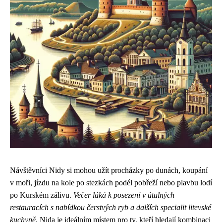
Návštěvníci Nidy si mohou užít procházky po dunách, koupání
v moři, jízdu na kole po stezkách podél pobřeží nebo plavbu lodí
po Kurském zálivu.
Večer láká k posezení v útulných
restauracích s nabídkou čerstvých ryb a dalších specialit litevské
kuchyně.
Nida je ideálním místem pro ty, kteří hledají kombinaci