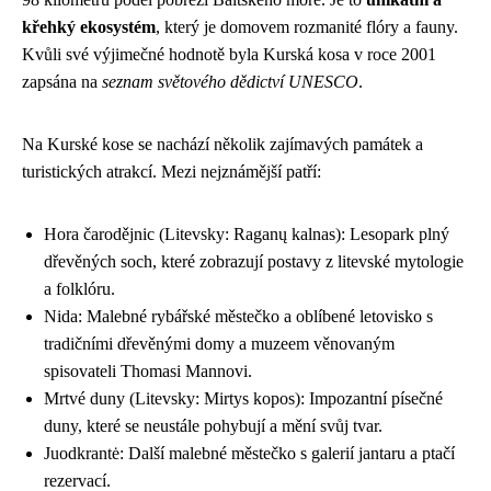
křehký ekosystém
, který je domovem rozmanité flóry a fauny.
Kvůli své výjimečné hodnotě byla Kurská kosa v roce 2001
zapsána na
seznam světového dědictví UNESCO
.
Na Kurské kose se nachází několik zajímavých památek a
turistických atrakcí. Mezi nejznámější patří:
Hora čarodějnic (Litevsky: Raganų kalnas): Lesopark plný
dřevěných soch, které zobrazují postavy z litevské mytologie
a folklóru.
Nida: Malebné rybářské městečko a oblíbené letovisko s
tradičními dřevěnými domy a muzeem věnovaným
spisovateli Thomasi Mannovi.
Mrtvé duny (Litevsky: Mirtys kopos): Impozantní písečné
duny, které se neustále pohybují a mění svůj tvar.
Juodkrantė: Další malebné městečko s galerií jantaru a ptačí
rezervací.