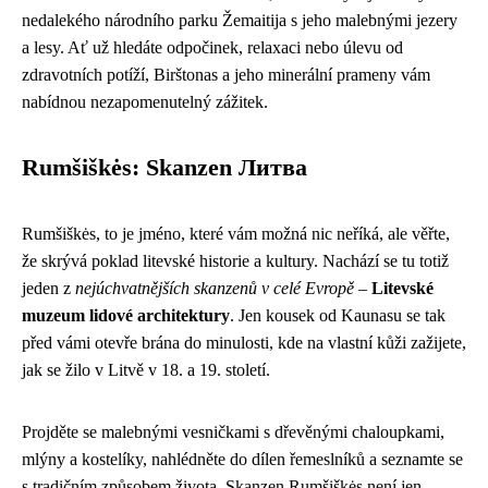
nedalekého národního parku Žemaitija s jeho malebnými jezery
a lesy. Ať už hledáte odpočinek, relaxaci nebo úlevu od
zdravotních potíží, Birštonas a jeho minerální prameny vám
nabídnou nezapomenutelný zážitek.
Rumšiškės: Skanzen Литва
Rumšiškės, to je jméno, které vám možná nic neříká, ale věřte,
že skrývá poklad litevské historie a kultury. Nachází se tu totiž
jeden z
nejúchvatnějších skanzenů v celé Evropě
–
Litevské
muzeum lidové architektury
. Jen kousek od Kaunasu se tak
před vámi otevře brána do minulosti, kde na vlastní kůži zažijete,
jak se žilo v Litvě v 18. a 19. století.
Projděte se malebnými vesničkami s dřevěnými chaloupkami,
mlýny a kostelíky, nahlédněte do dílen řemeslníků a seznamte se
s tradičním způsobem života. Skanzen Rumšiškės není jen