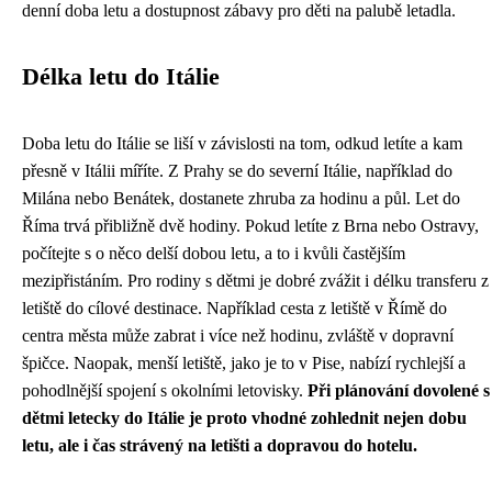
denní doba letu a dostupnost zábavy pro děti na palubě letadla.
Délka letu do Itálie
Doba letu do Itálie se liší v závislosti na tom, odkud letíte a kam
přesně v Itálii míříte. Z Prahy se do severní Itálie, například do
Milána nebo Benátek, dostanete zhruba za hodinu a půl. Let do
Říma trvá přibližně dvě hodiny. Pokud letíte z Brna nebo Ostravy,
počítejte s o něco delší dobou letu, a to i kvůli častějším
mezipřistáním. Pro rodiny s dětmi je dobré zvážit i délku transferu z
letiště do cílové destinace. Například cesta z letiště v Římě do
centra města může zabrat i více než hodinu, zvláště v dopravní
špičce. Naopak, menší letiště, jako je to v Pise, nabízí rychlejší a
pohodlnější spojení s okolními letovisky.
Při plánování dovolené s
dětmi letecky do Itálie je proto vhodné zohlednit nejen dobu
letu, ale i čas strávený na letišti a dopravou do hotelu.