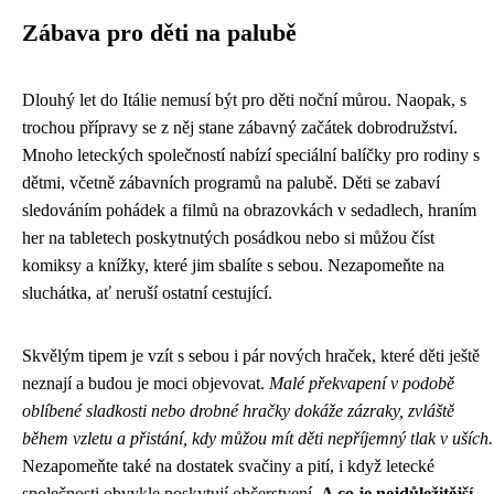
Zábava pro děti na palubě
Dlouhý let do Itálie nemusí být pro děti noční můrou. Naopak, s
trochou přípravy se z něj stane zábavný začátek dobrodružství.
Mnoho leteckých společností nabízí speciální balíčky pro rodiny s
dětmi, včetně zábavních programů na palubě. Děti se zabaví
sledováním pohádek a filmů na obrazovkách v sedadlech, hraním
her na tabletech poskytnutých posádkou nebo si můžou číst
komiksy a knížky, které jim sbalíte s sebou. Nezapomeňte na
sluchátka, ať neruší ostatní cestující.
Skvělým tipem je vzít s sebou i pár nových hraček, které děti ještě
neznají a budou je moci objevovat.
Malé překvapení v podobě
oblíbené sladkosti nebo drobné hračky dokáže zázraky, zvláště
během vzletu a přistání, kdy můžou mít děti nepříjemný tlak v uších.
Nezapomeňte také na dostatek svačiny a pití, i když letecké
společnosti obvykle poskytují občerstvení.
A co je nejdůležitější –