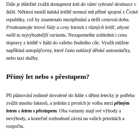
Dále je důležité zvážit
dostupnost letů do vámi vybrané destinace v
Itálii
. Některá menší italská letiště nemusí mít přímé spojení z České
republiky, což by znamenalo mezipřistání a delší cestovní dobu.
Prozkoumejte letové řády a ceny letenek z různých letišť, abyste
našli tu nejvýhodnější variantu
. Nezapomeňte zohlednit i cenu
dopravy z letiště v Itálii do vašeho finálního cíle. Využít můžete
například autopůjčovny, které často nabízejí dětské autosedačky,
nebo taxi služby.
Přímý let nebo s přestupem?
Při plánování rodinné dovolené do Itálie s dětmi letecky je potřeba
zvážit mnoho faktorů, a jedním z prvních je volba mezi
přímým
letem
a
letem s přestupem
. Oba varianty mají své výhody a
nevýhody, a konečné rozhodnutí závisí na vašich prioritách a
rozpočtu.