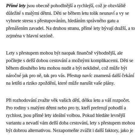
Přímé lety
jsou obecně pohodlnější a rychlejší, což je obzvláště
důležité s malými dětmi. Děti se během letu tolik neunaví a vy se
vyhnete stresu s přestupováním, hledáním správného gatu a
přenášením zavadel. Na druhou stranu, přímé lety bývají dražší, a to
zejména v hlavní sezóně.
Lety s přestupem mohou být naopak finančně výhodnější, ale
počítejte s delší dobou cestování a možnými komplikacemi. Děti se
během dlouhého letu mohou nudit a být neklidné, což může být
náročné jak pro ně, tak pro vás. Přestup navíc znamená další čekání
na letišti a riziko zpoždění, které může narušit vaše plány.
Při rozhodování zvažte věk vašich dětí, délku letu a váš rozpočet.
Pro rodiny s malými dětmi nebo pro ty, kteří preferují pohodlí a
rychlost, jsou přímé lety ideální volbou. Pokud hledáte levnější
variantu a nevadí vám delší doba cestování, lety s přestupem mohou
být dobrou alternativou. Nezapomeňte zvážit i další faktory, jako je