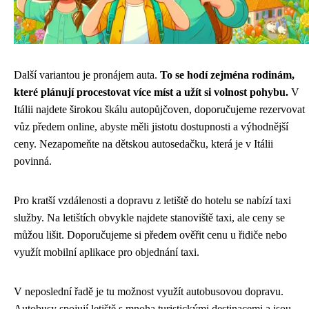
Další variantou je pronájem auta.
To se hodí zejména rodinám,
které plánují procestovat více míst a užít si volnost pohybu.
V
Itálii najdete širokou škálu autopůjčoven, doporučujeme rezervovat
vůz předem online, abyste měli jistotu dostupnosti a výhodnější
ceny. Nezapomeňte na dětskou autosedačku, která je v Itálii
povinná.
Pro kratší vzdálenosti a dopravu z letiště do hotelu se nabízí taxi
služby. Na letištích obvykle najdete stanoviště taxi, ale ceny se
můžou lišit. Doporučujeme si předem ověřit cenu u řidiče nebo
využít mobilní aplikace pro objednání taxi.
V neposlední řadě je tu možnost využít autobusovou dopravu.
Autobusy spojují letiště s mnoha turistickými destinacemi a jsou