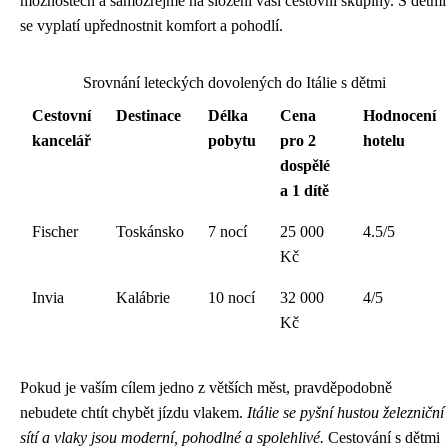
možnostech a samozřejmě na složení vaší cestovní skupiny. S dětmi
se vyplatí upřednostnit komfort a pohodlí.
Srovnání leteckých dovolených do Itálie s dětmi
Cestovní
Destinace
Délka
Cena
Hodnocení
kancelář
pobytu
pro 2
hotelu
dospělé
a 1 dítě
Fischer
Toskánsko
7 nocí
25 000
4.5/5
Kč
Invia
Kalábrie
10 nocí
32 000
4/5
Kč
Pokud je vaším cílem jedno z větších měst, pravděpodobně
nebudete chtít chybět jízdu vlakem.
Itálie se pyšní hustou železniční
sítí a vlaky jsou moderní, pohodlné a spolehlivé.
Cestování s dětmi