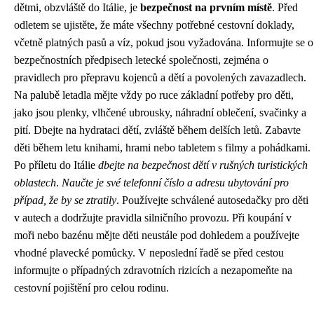
dětmi, obzvláště do Itálie, je
bezpečnost na prvním místě
. Před
odletem se ujistěte, že máte všechny potřebné cestovní doklady,
včetně platných pasů a víz, pokud jsou vyžadována. Informujte se o
bezpečnostních předpisech letecké společnosti, zejména o
pravidlech pro přepravu kojenců a dětí a povolených zavazadlech.
Na palubě letadla mějte vždy po ruce základní potřeby pro děti,
jako jsou plenky, vlhčené ubrousky, náhradní oblečení, svačinky a
pití. Dbejte na hydrataci dětí, zvláště během delších letů. Zabavte
děti během letu knihami, hrami nebo tabletem s filmy a pohádkami.
Po příletu do Itálie
dbejte na bezpečnost dětí v rušných turistických
oblastech
.
Naučte je své telefonní číslo a adresu ubytování pro
případ, že by se ztratily
. Používejte schválené autosedačky pro děti
v autech a dodržujte pravidla silničního provozu. Při koupání v
moři nebo bazénu mějte děti neustále pod dohledem a používejte
vhodné plavecké pomůcky. V neposlední řadě se před cestou
informujte o případných zdravotních rizicích a nezapomeňte na
cestovní pojištění pro celou rodinu.