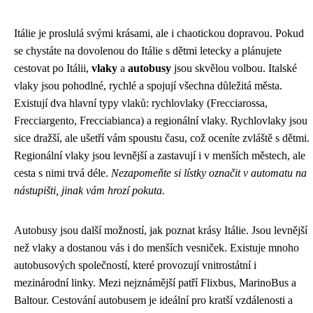
Itálie je proslulá svými krásami, ale i chaotickou dopravou. Pokud
se chystáte na dovolenou do Itálie s dětmi letecky a plánujete
cestovat po Itálii,
vlaky
a
autobusy
jsou skvělou volbou. Italské
vlaky jsou pohodlné, rychlé a spojují všechna důležitá města.
Existují dva hlavní typy vlaků: rychlovlaky (Frecciarossa,
Frecciargento, Frecciabianca) a regionální vlaky. Rychlovlaky jsou
sice dražší, ale ušetří vám spoustu času, což oceníte zvláště s dětmi.
Regionální vlaky jsou levnější a zastavují i v menších městech, ale
cesta s nimi trvá déle.
Nezapomeňte si lístky označit v automatu na
nástupišti, jinak vám hrozí pokuta.
Autobusy jsou další možností, jak poznat krásy Itálie. Jsou levnější
než vlaky a dostanou vás i do menších vesniček. Existuje mnoho
autobusových společností, které provozují vnitrostátní i
mezinárodní linky. Mezi nejznámější patří Flixbus, MarinoBus a
Baltour. Cestování autobusem je ideální pro kratší vzdálenosti a