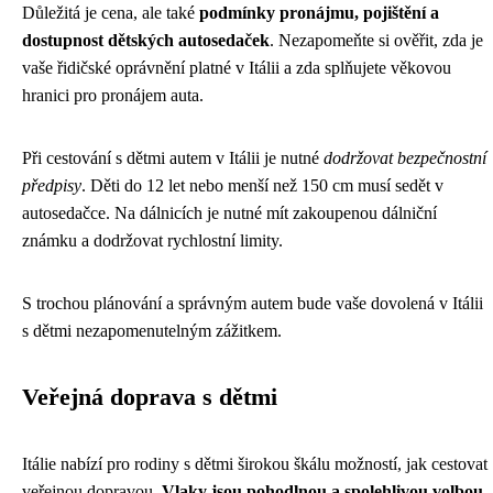
Důležitá je cena, ale také
podmínky pronájmu, pojištění a
dostupnost dětských autosedaček
. Nezapomeňte si ověřit, zda je
vaše řidičské oprávnění platné v Itálii a zda splňujete věkovou
hranici pro pronájem auta.
Při cestování s dětmi autem v Itálii je nutné
dodržovat bezpečnostní
předpisy
. Děti do 12 let nebo menší než 150 cm musí sedět v
autosedačce. Na dálnicích je nutné mít zakoupenou dálniční
známku a dodržovat rychlostní limity.
S trochou plánování a správným autem bude vaše dovolená v Itálii
s dětmi nezapomenutelným zážitkem.
Veřejná doprava s dětmi
Itálie nabízí pro rodiny s dětmi širokou škálu možností, jak cestovat
veřejnou dopravou.
Vlaky jsou pohodlnou a spolehlivou volbou