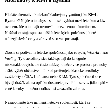
Alternativy k Kiwi a Ryanair
Hledáte alternativu k nízkonákladovým gigantům jako
Kiwi
a
Ryanair
? Nejde o to, abyste si museli vybírat mezi letenkou a kiwi
ovocem. Jde o to, najít rovnováhu mezi cenou a komfortem.
Naštěstí existuje spousta dalších leteckých společností, které
nabízejí skvělé ceny a zároveň se o vás postarají.
Zkuste se podívat na letecké společnosti jako
easyJet, Wizz Air nebo
Vueling
. Tyto aerolinky sice také spadají do kategorie
nízkonákladových, ale často nabízejí o něco více prostoru pro nohy
a širší výběr občerstvení. Pokud preferujete klasické aerolinky,
zvažte lety s ČSA, Lufthansa nebo KLM. Tyto společnosti sice
bývají dražší, ale na oplátku dostanete prvotřídní servis, jídlo a pití v
ceně letenky a možnost odbavit si zavazadlo zdarma.
Nezapomeňte také na menší letecké společnosti, které se