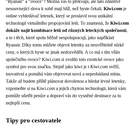
"Ryanair" a "ovoce"? Možná vás to překvapí, ale tato zdánlivě
nesouvisející slova k sobě mají blíž, než byste čekali.
Kiwi.com
je
online vyhledávač letenek, který se proslavil svou unikátní
technologií virtuálního propojování letů. To znamená, že
Kiwi.com
dokáže najít kombinace letů od různých leteckých společností
,
a to i těch, které spolu běžně nespolupracují, jako například
Ryanair. Díky tomu můžete objevit letenky za neuvěřitelně nízké
ceny, o kterých byste se jinak nedozvěděli. A co má s tím vším
společného ovoce? Kiwi.com si zvolilo toto exotické ovoce jako
symbol pro svou značku. Stejně jako kiwi je i
Kiwi.com
svěží,
inovativní a pomáhá vám objevovat nová a neprobádaná místa.
Takže až budete příště plánovat dovolenou a hledat levné letenky,
vzpomeňte si na Kiwi.com a jejich chytrou technologii, která vám
pomůže ušetřit peníze a dopraví vás do vysněné destinace za tu
nejlepší cenu.
Tipy pro cestovatele