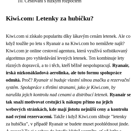
Cestování s nízkým rozpočtem
Kiwi.com: Letenky za hubičku?
Kiwi.com si získalo popularitu díky lákavým cenám letenek. Ale co
když toužíte po letu s Ryanair a na Kiwi.com ho nemůžete najít?
Kiwi.com je online cestovní agentura, která využívá sofistikovaný
algoritmus pro vyhledávání levných letenek. Ten kombinuje lety
různých dopravců, a to i těch, kteří běžně nespolupracují.
Ryanair,
irská nízkonákladová aerolinka, ale tuto formu spolupráce
odmítá.
Proč?
Ryanair si buduje vlastní silnou značku a rezervační
systém. Spolupráce s třetími stranami, jako je Kiwi.com, by
narušila jejich kontrolu nad cenami a distribucí letenek.
Ryanair se
tak snaží motivovat cestující k nákupu přímo na jejich
webových stránkách, kde mají jistotu nejnižší ceny a kontrolu
nad svými rezervacemi.
Takže i když Kiwi.com slibuje "letenky
za hubičku", v případě Ryanair se budete muset poohlédnout jinde.