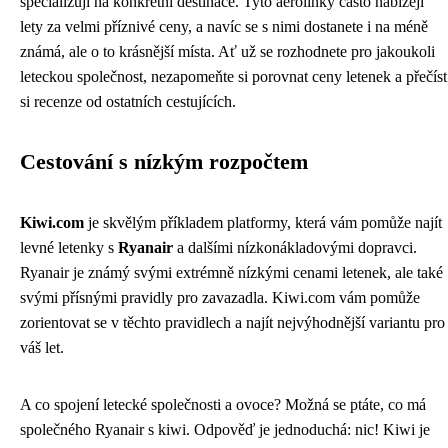
specializují na konkrétní destinace. Tyto aerolinky často nabízejí
lety za velmi příznivé ceny, a navíc se s nimi dostanete i na méně
známá, ale o to krásnější místa. Ať už se rozhodnete pro jakoukoli
leteckou společnost, nezapomeňte si porovnat ceny letenek a přečíst
si recenze od ostatních cestujících.
Cestování s nízkým rozpočtem
Kiwi.com
je skvělým příkladem platformy, která vám pomůže najít
levné letenky s
Ryanair
a dalšími nízkonákladovými dopravci.
Ryanair je známý svými extrémně nízkými cenami letenek, ale také
svými přísnými pravidly pro zavazadla. Kiwi.com vám pomůže
zorientovat se v těchto pravidlech a najít nejvýhodnější variantu pro
váš let.
A co spojení letecké společnosti a ovoce? Možná se ptáte, co má
společného Ryanair s kiwi. Odpověď je jednoduchá: nic! Kiwi je