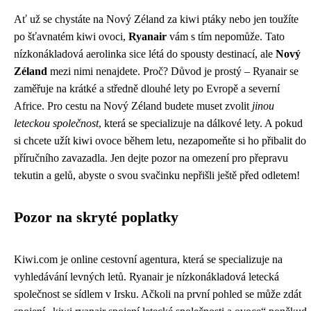
Ať už se chystáte na Nový Zéland za kiwi ptáky nebo jen toužíte
po šťavnatém kiwi ovoci,
Ryanair
vám s tím nepomůže. Tato
nízkonákladová aerolinka sice létá do spousty destinací, ale
Nový
Zéland
mezi nimi nenajdete. Proč? Důvod je prostý – Ryanair se
zaměřuje na krátké a středně dlouhé lety po Evropě a severní
Africe. Pro cestu na Nový Zéland budete muset zvolit
jinou
leteckou společnost
, která se specializuje na dálkové lety. A pokud
si chcete užít kiwi ovoce během letu, nezapomeňte si ho přibalit do
příručního zavazadla. Jen dejte pozor na omezení pro přepravu
tekutin a gelů, abyste o svou svačinku nepřišli ještě před odletem!
Pozor na skryté poplatky
Kiwi.com je online cestovní agentura, která se specializuje na
vyhledávání levných letů. Ryanair je nízkonákladová letecká
společnost se sídlem v Irsku. Ačkoli na první pohled se může zdát