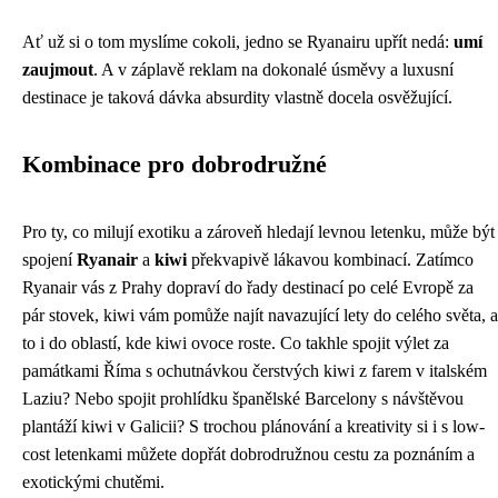
Ať už si o tom myslíme cokoli, jedno se Ryanairu upřít nedá:
umí
zaujmout
. A v záplavě reklam na dokonalé úsměvy a luxusní
destinace je taková dávka absurdity vlastně docela osvěžující.
Kombinace pro dobrodružné
Pro ty, co milují exotiku a zároveň hledají levnou letenku, může být
spojení
Ryanair
a
kiwi
překvapivě lákavou kombinací. Zatímco
Ryanair vás z Prahy dopraví do řady destinací po celé Evropě za
pár stovek, kiwi vám pomůže najít navazující lety do celého světa, a
to i do oblastí, kde kiwi ovoce roste. Co takhle spojit výlet za
památkami Říma s ochutnávkou čerstvých kiwi z farem v italském
Laziu? Nebo spojit prohlídku španělské Barcelony s návštěvou
plantáží kiwi v Galicii? S trochou plánování a kreativity si i s low-
cost letenkami můžete dopřát dobrodružnou cestu za poznáním a
exotickými chutěmi.