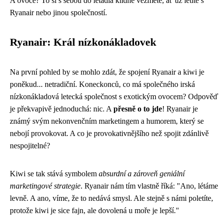
A ovoce? To si s sebou do letadla klidně vezměte, ať už letíte s
Ryanair nebo jinou společností.
Ryanair: Král nízkonákladovek
Na první pohled by se mohlo zdát, že spojení Ryanair a kiwi je
poněkud... netradiční. Koneckonců, co má společného irská
nízkonákladová letecká společnost s exotickým ovocem? Odpověď
je překvapivě jednoduchá: nic. A
přesně o to jde
! Ryanair je
známý svým nekonvenčním marketingem a humorem, který se
nebojí provokovat. A co je provokativnějšího než spojit zdánlivě
nespojitelné?
Kiwi se tak stává symbolem
absurdní a zároveň geniální
marketingové strategie
. Ryanair nám tím vlastně říká: "Ano, létáme
levně. A ano, víme, že to nedává smysl. Ale stejně s námi poletíte,
protože kiwi je sice fajn, ale dovolená u moře je lepší."