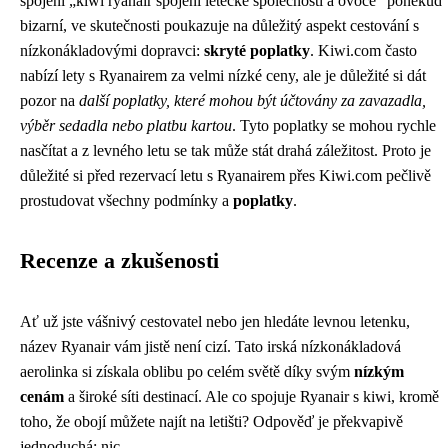
spojení „kiwi ryanair spojení letecké společnosti a ovoce“ poněkud
bizarní, ve skutečnosti poukazuje na důležitý aspekt cestování s
nízkonákladovými dopravci:
skryté poplatky
. Kiwi.com často
nabízí lety s Ryanairem za velmi nízké ceny, ale je důležité si dát
pozor na
další poplatky, které mohou být účtovány za zavazadla,
výběr sedadla nebo platbu kartou
. Tyto poplatky se mohou rychle
nasčítat a z levného letu se tak může stát drahá záležitost. Proto je
důležité si před rezervací letu s Ryanairem přes Kiwi.com pečlivě
prostudovat všechny podmínky a
poplatky
.
Recenze a zkušenosti
Ať už jste vášnivý cestovatel nebo jen hledáte levnou letenku,
název Ryanair vám jistě není cizí. Tato irská nízkonákladová
aerolinka si získala oblibu po celém světě díky svým
nízkým
cenám
a široké síti destinací. Ale co spojuje Ryanair s kiwi, kromě
toho, že obojí můžete najít na letišti? Odpověď je překvapivě
jednoduchá: nic.