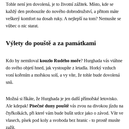
Tohle není jen dovolená, je to životní zážitek. Místo, kde se
každý den probouzíte do nového dobrodružství, a přitom máte
veškerý komfort na dosah ruky. A nejlepší na tom? Nemusíte se
vůbec o nic starat.
Výlety do pouště a za památkami
Kdo by nemiloval
kouzlo Rudého moře
? Hurghada vás vtáhne
do svého objetí hned, jak vystoupíte z letadla. Horký vzduch
voní kořením a mořskou solí, a vy víte, že tohle bude dovolená
snů.
Možná si říkáte, že Hurghada je jen další přímořské letovisko.
Ale kdepak!
Písečné duny pouště
vás zvou na divokou jízdu na
čtyřkolkách, při které vám bude bušit srdce jako o závod. Vítr ve
vlasech, písek pod koly a svoboda bez hranic - to prostě musíte
zažít.