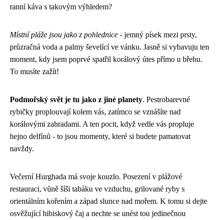
ranní káva s takovým výhledem?
Místní pláže jsou jako z pohlednice
- jemný písek mezi prsty,
průzračná voda a palmy ševelící ve vánku. Jasně si vybavuju ten
moment, kdy jsem poprvé spatřil korálový útes přímo u břehu.
To musíte zažít!
Podmořský svět je tu jako z jiné planety
. Pestrobarevné
rybičky proplouvají kolem vás, zatímco se vznášíte nad
korálovými zahradami. A ten pocit, když vedle vás propluje
hejno delfínů - to jsou momenty, které si budete pamatovat
navždy.
Večerní Hurghada má svoje kouzlo. Posezení v plážové
restauraci, vůně šíši tabáku ve vzduchu, grilované ryby s
orientálním kořením a západ slunce nad mořem. K tomu si dejte
osvěžující hibiskový čaj a nechte se unést tou jedinečnou