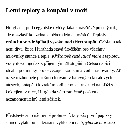
Letní teploty a koupání v moři
Hurghada, perla egyptské riviéry, láká k návštěvě po celý rok,
ale obzvlášť kouzelná je během letních měsíců.
Teploty
vzduchu se zde šplhají vysoko nad třicet stupňů Celsia
, a tak
není divu, že se Hurghada stává útočištěm pro všechny
milovníky slunce a tepla.
Křišťálově čisté Rudé moře
s teplotou
vody dosahující až k příjemným 28 stupňům Celsia nabízí
ideální podmínky pro osvěžující koupání a vodní radovánky. Ať
už se rozhodnete pro šnorchlování v barevných korálových
útesech, potápění k vrakům lodí nebo jen relaxaci na pláži s
koktejlem v ruce, Hurghada vám zaručeně poskytne
nezapomenutelný letní zážitek.
Představte si to nádherné probuzení, kdy vás první paprsky
slunce vytáhnou na terasu s výhledem na
třpytící se mořskou