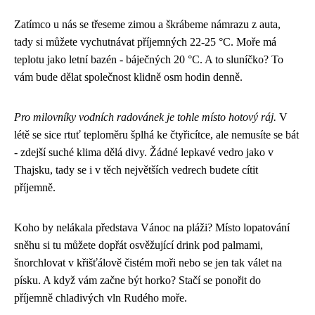
Zatímco u nás se třeseme zimou a škrábeme námrazu z auta,
tady si můžete vychutnávat příjemných 22-25 °C. Moře má
teplotu jako letní bazén - báječných 20 °C. A to sluníčko? To
vám bude dělat společnost klidně osm hodin denně.
Pro milovníky vodních radovánek je tohle místo hotový ráj.
V
létě se sice rtuť teploměru šplhá ke čtyřicítce, ale nemusíte se bát
- zdejší suché klima dělá divy. Žádné lepkavé vedro jako v
Thajsku, tady se i v těch největších vedrech budete cítit
příjemně.
Koho by nelákala představa Vánoc na pláži? Místo lopatování
sněhu si tu můžete dopřát osvěžující drink pod palmami,
šnorchlovat v křišťálově čistém moři nebo se jen tak válet na
písku. A když vám začne být horko? Stačí se ponořit do
příjemně chladivých vln Rudého moře.