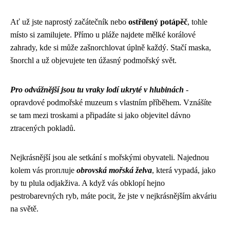
Ať už jste naprostý začátečník nebo
ostřílený potápěč
, tohle
místo si zamilujete. Přímo u pláže najdete mělké korálové
zahrady, kde si může zašnorchlovat úplně každý. Stačí maska,
šnorchl a už objevujete ten úžasný podmořský svět.
Pro odvážnější jsou tu vraky lodí ukryté v hlubinách
-
opravdové podmořské muzeum s vlastním příběhem. Vznášíte
se tam mezi troskami a připadáte si jako objevitel dávno
ztracených pokladů.
Nejkrásnější jsou ale setkání s mořskými obyvateli. Najednou
kolem vás proплuje
obrovská mořská želva
, která vypadá, jako
by tu plula odjakživa. A když vás obklopí hejno
pestrobarevných ryb, máte pocit, že jste v nejkrásnějším akváriu
na světě.