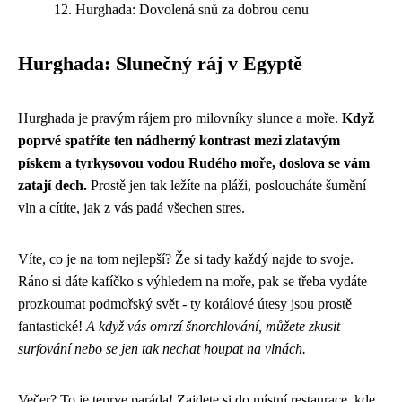
Hurghada: Dovolená snů za dobrou cenu
Hurghada: Slunečný ráj v Egyptě
Hurghada je pravým rájem pro milovníky slunce a moře.
Když
poprvé spatříte ten nádherný kontrast mezi zlatavým
pískem a tyrkysovou vodou Rudého moře, doslova se vám
zatají dech.
Prostě jen tak ležíte na pláži, posloucháte šumění
vln a cítíte, jak z vás padá všechen stres.
Víte, co je na tom nejlepší? Že si tady každý najde to svoje.
Ráno si dáte kafíčko s výhledem na moře, pak se třeba vydáte
prozkoumat podmořský svět - ty korálové útesy jsou prostě
fantastické!
A když vás omrzí šnorchlování, můžete zkusit
surfování nebo se jen tak nechat houpat na vlnách.
Večer? To je teprve paráda! Zajdete si do místní restaurace, kde