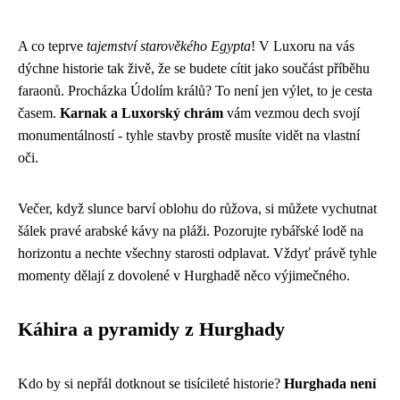
A co teprve
tajemství starověkého Egypta
! V Luxoru na vás
dýchne historie tak živě, že se budete cítit jako součást příběhu
faraonů. Procházka Údolím králů? To není jen výlet, to je cesta
časem.
Karnak a Luxorský chrám
vám vezmou dech svojí
monumentálností - tyhle stavby prostě musíte vidět na vlastní
oči.
Večer, když slunce barví oblohu do růžova, si můžete vychutnat
šálek pravé arabské kávy na pláži. Pozorujte rybářské lodě na
horizontu a nechte všechny starosti odplavat. Vždyť právě tyhle
momenty dělají z dovolené v Hurghadě něco výjimečného.
Káhira a pyramidy z Hurghady
Kdo by si nepřál dotknout se tisícileté historie?
Hurghada není