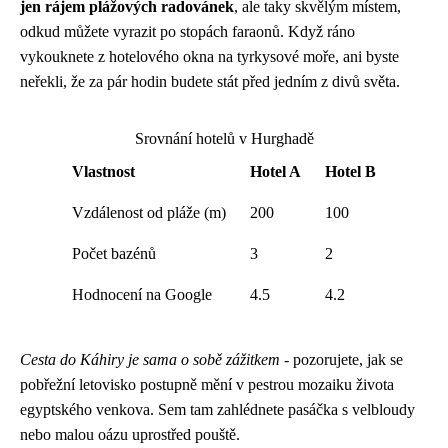
jen rájem plážových radovánek
, ale taky skvělým místem,
odkud můžete vyrazit po stopách faraonů. Když ráno
vykouknete z hotelového okna na tyrkysové moře, ani byste
neřekli, že za pár hodin budete stát před jedním z divů světa.
Srovnání hotelů v Hurghadě
Vlastnost
Hotel A
Hotel B
Vzdálenost od pláže (m)
200
100
Počet bazénů
3
2
Hodnocení na Google
4.5
4.2
Cesta do Káhiry je sama o sobě zážitkem
- pozorujete, jak se
pobřežní letovisko postupně mění v pestrou mozaiku života
egyptského venkova. Sem tam zahlédnete pasáčka s velbloudy
nebo malou oázu uprostřed pouště.