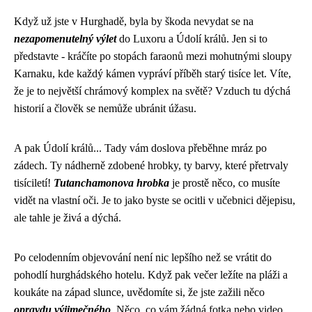
Když už jste v Hurghadě, byla by škoda nevydat se na
nezapomenutelný výlet
do Luxoru a Údolí králů. Jen si to
představte - kráčíte po stopách faraonů mezi mohutnými sloupy
Karnaku, kde každý kámen vypráví příběh starý tisíce let. Víte,
že je to největší chrámový komplex na světě? Vzduch tu dýchá
historií a člověk se nemůže ubránit úžasu.
A pak Údolí králů... Tady vám doslova přeběhne mráz po
zádech. Ty nádherně zdobené hrobky, ty barvy, které přetrvaly
tisíciletí!
Tutanchamonova hrobka
je prostě něco, co musíte
vidět na vlastní oči. Je to jako byste se ocitli v učebnici dějepisu,
ale tahle je živá a dýchá.
Po celodenním objevování není nic lepšího než se vrátit do
pohodlí hurghádského hotelu. Když pak večer ležíte na pláži a
koukáte na západ slunce, uvědomíte si, že jste zažili něco
opravdu výjimečného
. Něco, co vám žádná fotka nebo video