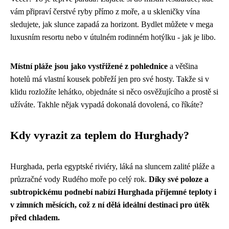
vám připraví čerstvé ryby přímo z moře, a u skleničky vína
sledujete, jak slunce zapadá za horizont. Bydlet můžete v mega
luxusním resortu nebo v útulném rodinném hotýlku - jak je libo.
Místní pláže jsou jako vystřižené z pohlednice
a většina
hotelů má vlastní kousek pobřeží jen pro své hosty. Takže si v
klidu rozložíte lehátko, objednáte si něco osvěžujícího a prostě si
užíváte. Takhle nějak vypadá dokonalá dovolená, co říkáte?
Kdy vyrazit za teplem do Hurghady?
Hurghada, perla egyptské riviéry, láká na sluncem zalité pláže a
průzračné vody Rudého moře po celý rok.
Díky své poloze a
subtropickému podnebí nabízí Hurghada příjemné teploty i
v zimních měsících, což z ní dělá ideální destinaci pro útěk
před chladem.