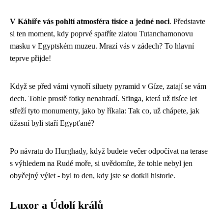
V Káhiře vás pohltí atmosféra tisíce a jedné noci
. Představte
si ten moment, kdy poprvé spatříte zlatou Tutanchamonovu
masku v Egyptském muzeu. Mrazí vás v zádech? To hlavní
teprve přijde!
Když se před vámi vynoří siluety pyramid v Gíze, zatají se vám
dech. Tohle prostě fotky nenahradí. Sfinga, která už tisíce let
střeží tyto monumenty, jako by říkala: Tak co, už chápete, jak
úžasní byli staří Egypťané?
Po návratu do Hurghady, když budete večer odpočívat na terase
s výhledem na Rudé moře, si uvědomíte, že tohle nebyl jen
obyčejný výlet - byl to den, kdy jste se dotkli historie.
Luxor a Údolí králů