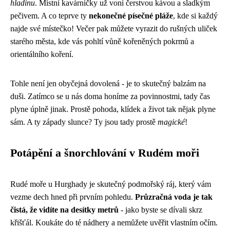
hladinu
. Místní kavárničky už voní čerstvou kávou a sladkým
pečivem. A co teprve ty
nekonečné písečné pláže
, kde si každý
najde své místečko! Večer pak můžete vyrazit do rušných uliček
starého města, kde vás pohltí vůně kořeněných pokrmů a
orientálního koření.
Tohle není jen obyčejná dovolená - je to skutečný balzám na
duši. Zatímco se u nás doma honíme za povinnostmi, tady čas
plyne úplně jinak. Prostě pohoda, klídek a život tak nějak plyne
sám. A ty západy slunce? Ty jsou tady prostě
magické
!
Potápění a šnorchlování v Rudém moři
Rudé moře u Hurghady je skutečný podmořský ráj, který vám
vezme dech hned při prvním pohledu.
Průzračná voda je tak
čistá, že vidíte na desítky metrů
- jako byste se dívali skrz
křišťál. Koukáte do té nádhery a nemůžete uvěřit vlastním očím.