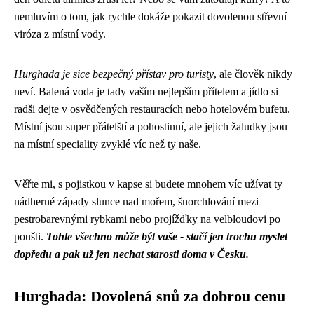
nemluvím o tom, jak rychle dokáže pokazit dovolenou střevní
viróza z místní vody.
Hurghada je sice bezpečný přístav pro turisty
, ale člověk nikdy
neví. Balená voda je tady vaším nejlepším přítelem a jídlo si
radši dejte v osvědčených restauracích nebo hotelovém bufetu.
Místní jsou super přátelští a pohostinní, ale jejich žaludky jsou
na místní speciality zvyklé víc než ty naše.
Věřte mi, s pojistkou v kapse si budete mnohem víc užívat ty
nádherné západy slunce nad mořem, šnorchlování mezi
pestrobarevnými rybkami nebo projížďky na velbloudovi po
poušti.
Tohle všechno může být vaše - stačí jen trochu myslet
dopředu a pak už jen nechat starosti doma v Česku.
Hurghada: Dovolená snů za dobrou cenu