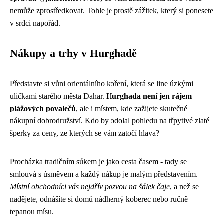
nemůže zprostředkovat. Tohle je prostě zážitek, který si ponesete
v srdci napořád.
Nákupy a trhy v Hurghadě
Představte si vůni orientálního koření, která se line úzkými
uličkami starého města Dahar.
Hurghada není jen rájem
plážových povalečů
, ale i místem, kde zažijete skutečné
nákupní dobrodružství. Kdo by odolal pohledu na třpytivé zlaté
šperky za ceny, ze kterých se vám zatočí hlava?
Procházka tradičním súkem je jako cesta časem - tady se
smlouvá s úsměvem a každý nákup je malým představením.
Místní obchodníci vás nejdřív pozvou na šálek čaje
, a než se
nadějete, odnášíte si domů nádherný koberec nebo ručně
tepanou mísu.