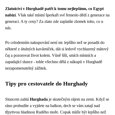
Zlatnictví v Hurghadě patří k tomu nejlepšímu, co Egypt
nabízí
. Však také místní šperkaři své řemeslo dědí z generace na
generaci. A ty ceny? Za zlato zde zaplatíte zlomek toho, co u
nás.
Po celodenním nakupování není nic lepšího než se posadit do
některé z útulných kavárniček, dát si ledově vychlazený mátový
čaj a pozorovat život kolem. Vůně šíši, smích místních a
zapadající slunce - tohle všechno dělá z nákupů v Hurghadě
nezapomenutelný zážitek.
Tipy pro cestovatele do Hurghady
Sluncem zalitá
Hurghada
je skutečným rájem na zemi. Když se
ráno probudíte a vyjdete na balkon, dech se vám zatají nad
třpytivou hladinou Rudého moře. Copak může být lepšího než