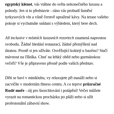
egyptský klenot
, vás vtáhne do světa nekonečného luxusu a
pohody. Jen si to představte - ráno vás probudí šumění
tyrkysových vln a vůně čerstvě upražené kávy. Na terase vašeho
pokoje si vychutnáte snídani s výhledem, který bere dech.
All inclusive v místních luxusních rezortech
znamená naprostou
svobodu. Žádné hledání restaurací, žádné přemýšlení nad
útratou. Prostě si jen užíváte. Osvěžující koktejl u bazénu? Stačí
mávnout na číšníka. Chuť na lehký oběd nebo gurmánskou
večeři? Vše je připraveno přesně podle vašich představ.
Děti se baví v miniklubu, vy relaxujete při masáži nebo si
zacvičíte v moderním fitness centru. A co teprve
průzračné
Rudé moře
- ráj pro šnorchlování i potápění! Večer můžete
vyrazit na romantickou procházku po pláži nebo si užít
profesionální zábavní show.