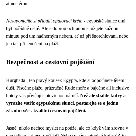
atmosférou.
Nezapomeňte si přibalit opalovací krém
- egyptské slunce umí
být pořádně ostré. Ale s dobrou ochranou si užijete každou
minutu pod tím nádherným nebem, ať už při šnorchlování, nebo
jen tak při lenošení na pláži.
Bezpečnost a cestovní pojištění
Hurghada - ten pravý kousek Egypta, kde si odpočinete tělem i
duší. Písečné pláže, průzračné Rudé moře a báječné all inclusive
hotely vás přivítají s otevřenou náručí.
Než ale sbalíte kufry a
vyrazíte vstříc egyptskému slunci, postarejte se o jednu
zásadní věc - kvalitní cestovní pojištění.
Jasně, nikdo nechce myslet na potíže, ale co když vám zrovna v
den odletu airlines zruší let? Nebo se vám zatoulají kufry? A to