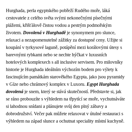
Hurghada, perla egyptského pobřeží Rudého moře, láká
cestovatele z celého světa svými nekonečnými písečnými
plážemi, křišťálově čistou vodou a pestrým podmořským
životem.
Dovolená v Hurghadě
je synonymem pro slunce,
relaxaci a nezapomenutelné zážitky za dostupné ceny. Užijte si
koupání v tyrkysové laguně, potápění mezi korálovými útesy s
barevnými rybkami nebo se nechte hýčkat v luxusních
hotelových komplexech s all inclusive servisem. Pro milovníky
historie je Hurghada ideálním výchozím bodem pro výlety k
fascinujícím památkám starověkého Egypta, jako jsou pyramidy
v Gíze nebo chrámový komplex v Luxoru.
Egypt Hurghada
dovolená
je snem, který se stává skutečností. Představte si, jak
se ráno probouzíte s výhledem na třpytící se moře, vychutnáváte
si lahodnou snídani a plánujete svůj den plný zábavy a
dobrodružství. Večer pak můžete relaxovat v útulné restauraci s
výhledem na západ slunce a ochutnat speciality místní kuchyně.