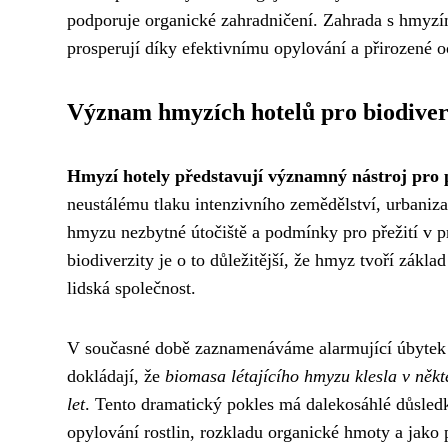
podporuje organické zahradničení. Zahrada s hmyzím
prosperují díky efektivnímu opylování a přirozené o
Význam hmyzích hotelů pro biodiver
Hmyzí hotely představují významný nástroj pro 
neustálému tlaku intenzivního zemědělství, urbaniz
hmyzu nezbytné útočiště a podmínky pro přežití v pro
biodiverzity je o to důležitější, že hmyz tvoří zákl
lidská společnost.
V současné době zaznamenáváme alarmující úbytek h
dokládají, že
biomasa létajícího hmyzu klesla v někt
let
. Tento dramatický pokles má dalekosáhlé důsledk
opylování rostlin, rozkladu organické hmoty a jako