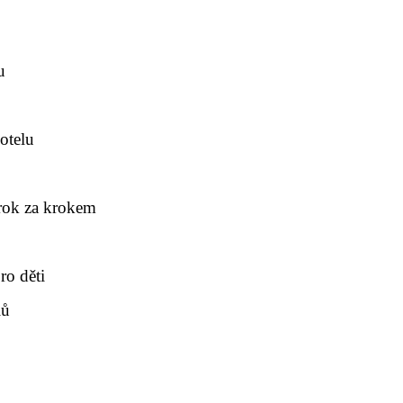
u
otelu
rok za krokem
ro děti
lů