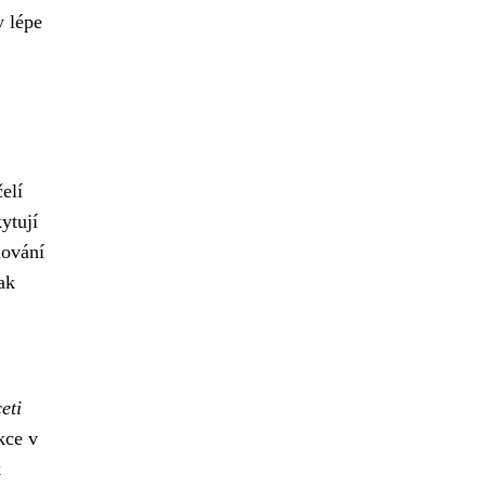
y lépe
čelí
ytují
hování
ak
eti
kce v
k