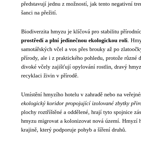
představují jednu z možností, jak tento negativní 
šanci na přežití.
Biodiverzita hmyzu je klíčová pro stabilitu přírodní
prostředí a plní jedinečnou ekologickou roli
. Hmy
samotářských včel a vos přes brouky až po zlatoočky
přírody, ale i z praktického pohledu, protože růz
divoké včely zajišťují opylování rostlin, dravý hmy
recyklaci živin v přírodě.
Umístění hmyzího hotelu v zahradě nebo na veřejném
ekologický koridor propojující izolované zbytky při
plochy roztříštěné a oddělené, hrají tyto spojnice 
hmyzu migrovat a kolonizovat nová území. Hmyzí ho
krajině, který podporuje pohyb a šíření druhů.