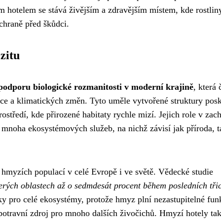
 hotelem se stává živějším a zdravějším místem, kde rostlin
chraně před škůdci.
zitu
podporu biologické rozmanitosti v moderní krajině
, která 
ace a klimatických změn. Tyto uměle vytvořené struktury posk
středí, kde přirozené habitaty rychle mizí. Jejich role v zac
ad mnoha ekosystémových služeb, na nichž závisí jak příroda, t
myzích populací v celé Evropě i ve světě. Vědecké studie
erých oblastech až o sedmdesát procent během posledních třic
y pro celé ekosystémy, protože hmyz plní nezastupitelné fun
 potravní zdroj pro mnoho dalších živočichů. Hmyzí hotely ta