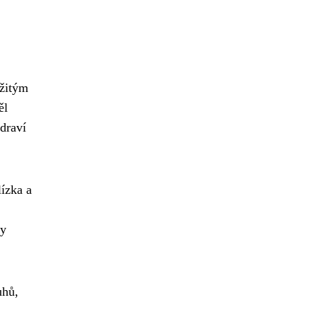
ežitým
ěl
draví
ízka a
ky
uhů,