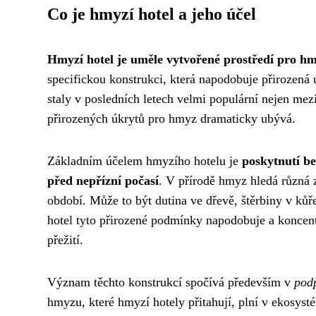
Co je hmyzí hotel a jeho účel
Hmyzí hotel je uměle vytvořené prostředí pro hm
specifickou konstrukci, která napodobuje přirozená 
staly v posledních letech velmi populární nejen mez
přirozených úkrytů pro hmyz dramaticky ubývá.
Základním účelem hmyzího hotelu je
poskytnutí b
před nepřízní počasí
. V přírodě hmyz hledá různá 
období. Může to být dutina ve dřevě, štěrbiny v ků
hotel tyto přirozené podmínky napodobuje a koncent
přežití.
Význam těchto konstrukcí spočívá především v
podp
hmyzu, které hmyzí hotely přitahují, plní v ekosyst