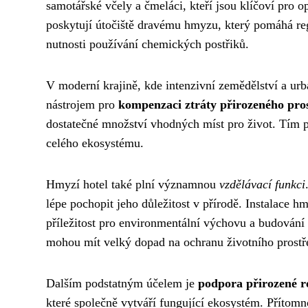
samotářské včely a čmeláci, kteří jsou klíčoví pro o
poskytují útočiště dravému hmyzu, který pomáhá reg
nutnosti používání chemických postřiků.
V moderní krajině, kde intenzivní zemědělství a urba
nástrojem pro
kompenzaci ztráty přirozeného pro
dostatečné množství vhodných míst pro život. Tím př
celého ekosystému.
Hmyzí hotel také plní významnou
vzdělávací funkci
lépe pochopit jeho důležitost v přírodě. Instalace 
příležitost pro environmentální výchovu a budování
mohou mít velký dopad na ochranu životního prostř
Dalším podstatným účelem je
podpora přirozené 
které společně vytváří fungující ekosystém. Přítomn