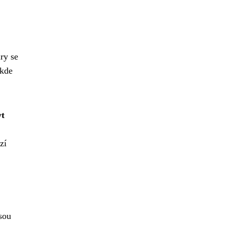
ry se
 kde
yt
zí
sou