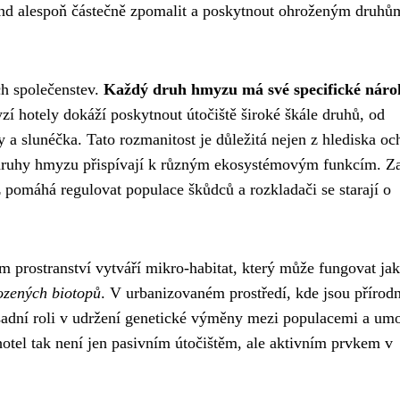
trend alespoň částečně zpomalit a poskytnout ohroženým druhů
ch společenstev.
Každý druh hmyzu má své specifické náro
zí hotely dokáží poskytnout útočiště široké škále druhů, od
 a slunéčka. Tato rozmanitost je důležitá nejen z hlediska oc
né druhy hmyzu přispívají k různým ekosystémovým funkcím. Z
z pomáhá regulovat populace škůdců a rozkladači se starají o
 prostranství vytváří mikro-habitat, který může fungovat ja
rozených biotopů
. V urbanizovaném prostředí, kde jsou přírodn
zásadní roli v udržení genetické výměny mezi populacemi a um
tel tak není jen pasivním útočištěm, ale aktivním prvkem v