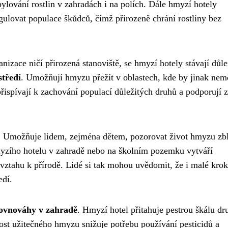
pylování rostlin v zahradách i na polích. Dále hmyzí hotely
ulovat populace škůdců, čímž přirozeně chrání rostliny bez
nizace ničí přirozená stanoviště, se hmyzí hotely stávají důl
středí
. Umožňují hmyzu přežít v oblastech, kde by jinak nem
ispívají k zachování populací důležitých druhů a podporují z
. Umožňuje lidem, zejména dětem, pozorovat život hmyzu zbl
hmyzího hotelu v zahradě nebo na školním pozemku vytváří
 vztahu k přírodě. Lidé si tak mohou uvědomit, že i malé kro
edí.
rovnováhy v zahradě
. Hmyzí hotel přitahuje pestrou škálu dr
ost užitečného hmyzu snižuje potřebu používání pesticidů a