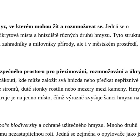
yz, ve kterém mohou žít a rozmnožovat se.
Jedná se o
úkrytová místa a hnízdiště různých druhů hmyzu. Tyto struktu
i zahradníky a milovníky přírody, ale i v městském prostředí,
ezpečného prostoru pro přezimování, rozmnožování a úkr
zákoutí, kde může založit svá hnízda nebo přečkat nepříznivé
ře stromů, duté stonky rostlin nebo mezery mezi kameny. Hmy
ruje je na jedno místo, čímž výrazně zvyšuje šanci hmyzu na
oře biodiverzity
a ochraně užitečného hmyzu. Mnoho druhů
ému nezastupitelnou roli. Jedná se zejména o opylovače jako j