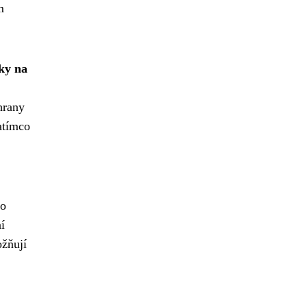
m
ky na
hrany
atímco
ko
í
ožňují